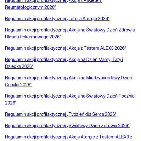
Regulamin akcji profilaktycznej „Akcja z Pakietem
Reumatologicznym 2026”
Regulamin akcji profilaktycznej „Lato, a Alergie 2026”
Regulamin akcji profilaktycznej „Akcja na Światowy Dzień Zdrowia
Układu Pokarmowego 2026”
Regulamin akcji profilaktycznej „Akcja z Testem ALEX3 2026”
Regulamin akcji profilaktycznej „Akcja na Dzień Mamy, Taty i
Dziecka 2026”
Regulamin akcji profilaktycznej „Akcja na Międzynarodowy Dzień
Celiakii 2026”
Regulamin akcji profilaktycznej „Akcja na Światowy Dzień Tocznia
2026”
Regulamin akcji profilaktycznej „Tydzień dla Serca 2026”
Regulamin akcji profilaktycznej „Światowy Dzień Zdrowia 2026”
Regulamin akcji profilaktycznej „Akcja Alergie z Testem ALEX3 z