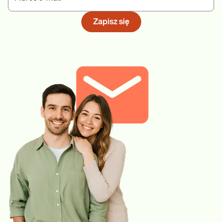
Zapisz się