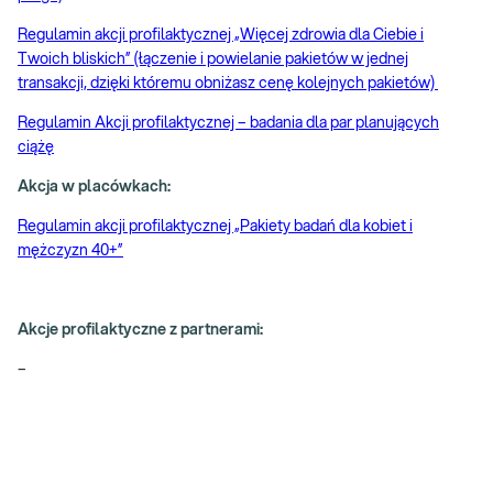
Regulamin akcji profilaktycznej „Więcej zdrowia dla Ciebie i
Twoich bliskich” (łączenie i powielanie pakietów w jednej
transakcji, dzięki któremu obniżasz cenę kolejnych pakietów)
Regulamin Akcji profilaktycznej – badania dla par planujących
ciążę
Akcja w placówkach:
Regulamin akcji profilaktycznej „Pakiety badań dla kobiet i
mężczyzn 40+”
Akcje profilaktyczne z partnerami:
–