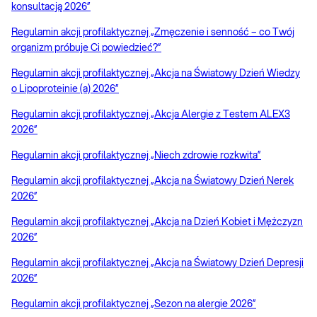
konsultacją 2026”
Regulamin akcji profilaktycznej „Zmęczenie i senność – co Twój
organizm próbuje Ci powiedzieć?”
Regulamin akcji profilaktycznej „Akcja na Światowy Dzień Wiedzy
o Lipoproteinie (a) 2026”
Regulamin akcji profilaktycznej „Akcja Alergie z Testem ALEX3
2026”
Regulamin akcji profilaktycznej „Niech zdrowie rozkwita”
Regulamin akcji profilaktycznej „Akcja na Światowy Dzień Nerek
2026”
Regulamin akcji profilaktycznej „Akcja na Dzień Kobiet i Mężczyzn
2026”
Regulamin akcji profilaktycznej „Akcja na Światowy Dzień Depresji
2026”
Regulamin akcji profilaktycznej „Sezon na alergie 2026”