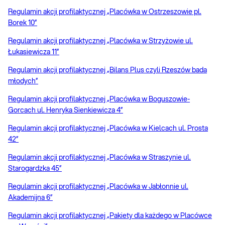
Regulamin akcji profilaktycznej „Placówka w Ostrzeszowie pl.
Borek 10”
Regulamin akcji profilaktycznej „Placówka w Strzyżowie ul.
Łukasiewicza 11”
Regulamin akcji profilaktycznej „Bilans Plus czyli Rzeszów bada
młodych”
Regulamin akcji profilaktycznej „Placówka w Boguszowie-
Gorcach ul. Henryka Sienkiewicza 4”
Regulamin akcji profilaktycznej „Placówka w Kielcach ul. Prosta
42”
Regulamin akcji profilaktycznej „Placówka w Straszynie ul.
Starogardzka 45”
Regulamin akcji profilaktycznej „Placówka w Jabłonnie ul.
Akademijna 6”
Regulamin akcji profilaktycznej „Pakiety dla każdego w Placówce