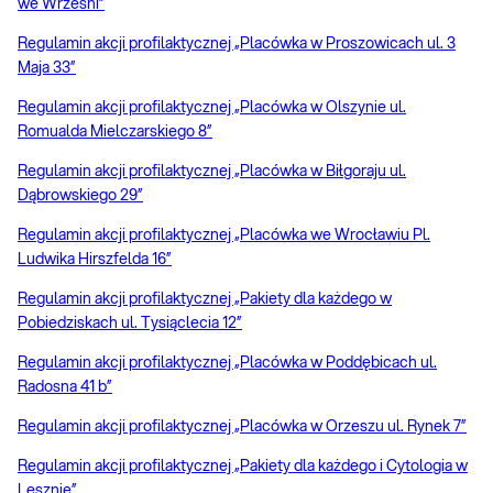
we Wrześni”
Regulamin akcji profilaktycznej „Placówka w Proszowicach ul. 3
Maja 33”
Regulamin akcji profilaktycznej „Placówka w Olszynie ul.
Romualda Mielczarskiego 8”
Regulamin akcji profilaktycznej „Placówka w Biłgoraju ul.
Dąbrowskiego 29”
Regulamin akcji profilaktycznej „Placówka we Wrocławiu Pl.
Ludwika Hirszfelda 16”
Regulamin akcji profilaktycznej „Pakiety dla każdego w
Pobiedziskach ul. Tysiąclecia 12”
Regulamin akcji profilaktycznej „Placówka w Poddębicach ul.
Radosna 41 b”
Regulamin akcji profilaktycznej „Placówka w Orzeszu ul. Rynek 7”
Regulamin akcji profilaktycznej „Pakiety dla każdego i Cytologia w
Lesznie”