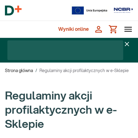
Wyniki online
Strona główna
/
Regulaminy akcji profilaktycznych w e-Sklepie
Regulaminy akcji
profilaktycznych w e-
Sklepie