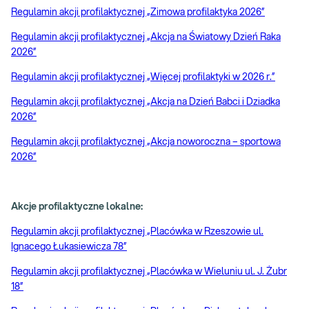
Regulamin akcji profilaktycznej „Zimowa profilaktyka 2026”
Regulamin akcji profilaktycznej „Akcja na Światowy Dzień Raka
2026”
Regulamin akcji profilaktycznej „Więcej profilaktyki w 2026 r.”
Regulamin akcji profilaktycznej „Akcja na Dzień Babci i Dziadka
2026”
Regulamin akcji profilaktycznej „Akcja noworoczna – sportowa
2026”
Akcje profilaktyczne lokalne:
Regulamin akcji profilaktycznej „Placówka w Rzeszowie ul.
Ignacego Łukasiewicza 78”
Regulamin akcji profilaktycznej „Placówka w Wieluniu ul. J. Żubr
18”