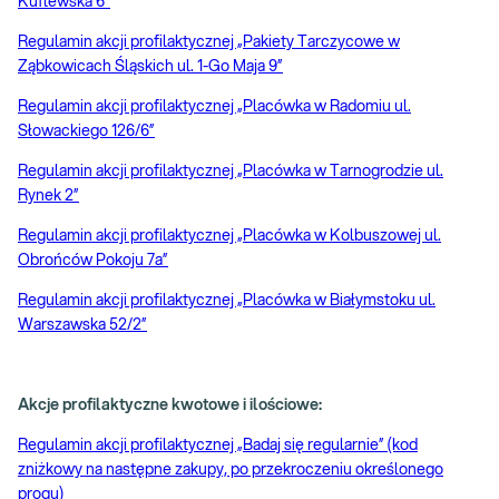
Kuflewska 6”
Regulamin akcji profilaktycznej „Pakiety Tarczycowe w
Ząbkowicach Śląskich ul. 1-Go Maja 9”
Regulamin akcji profilaktycznej „Placówka w Radomiu ul.
Słowackiego 126/6”
Regulamin akcji profilaktycznej „Placówka w Tarnogrodzie ul.
Rynek 2”
Regulamin akcji profilaktycznej „Placówka w Kolbuszowej ul.
Obrońców Pokoju 7a”
Regulamin akcji profilaktycznej „Placówka w Białymstoku ul.
Warszawska 52/2”
Akcje profilaktyczne kwotowe i ilościowe:
Regulamin akcji profilaktycznej „Badaj się regularnie” (kod
zniżkowy na następne zakupy, po przekroczeniu określonego
progu)