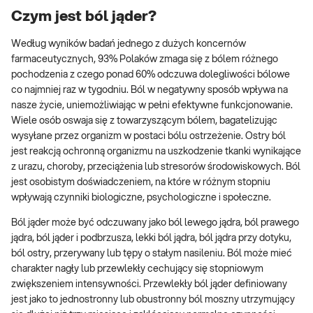
Czym jest ból jąder?
Według wyników badań jednego z dużych koncernów
farmaceutycznych, 93% Polaków zmaga się z bólem różnego
pochodzenia z czego ponad 60% odczuwa dolegliwości bólowe
co najmniej raz w tygodniu. Ból w negatywny sposób wpływa na
nasze życie, uniemożliwiając w pełni efektywne funkcjonowanie.
Wiele osób oswaja się z towarzyszącym bólem, bagatelizując
wysyłane przez organizm w postaci bólu ostrzeżenie. Ostry ból
jest reakcją ochronną organizmu na uszkodzenie tkanki wynikające
z urazu, choroby, przeciążenia lub stresorów środowiskowych. Ból
jest osobistym doświadczeniem, na które w różnym stopniu
wpływają czynniki biologiczne, psychologiczne i społeczne.
Ból jąder może być odczuwany jako ból lewego jądra, ból prawego
jądra, ból jąder i podbrzusza, lekki ból jądra, ból jądra przy dotyku,
ból ostry, przerywany lub tępy o stałym nasileniu. Ból może mieć
charakter nagły lub przewlekły cechujący się stopniowym
zwiększeniem intensywności. Przewlekły ból jąder definiowany
jest jako to jednostronny lub obustronny ból moszny utrzymujący