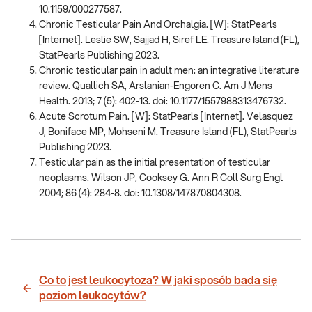
10.1159/000277587.
Chronic Testicular Pain And Orchalgia. [W]: StatPearls
[Internet]. Leslie SW, Sajjad H, Siref LE. Treasure Island (FL),
StatPearls Publishing 2023.
Chronic testicular pain in adult men: an integrative literature
review. Quallich SA, Arslanian-Engoren C. Am J Mens
Health. 2013; 7 (5): 402-13. doi: 10.1177/1557988313476732.
Acute Scrotum Pain. [W]: StatPearls [Internet]. Velasquez
J, Boniface MP, Mohseni M. Treasure Island (FL), StatPearls
Publishing 2023.
Testicular pain as the initial presentation of testicular
neoplasms. Wilson JP, Cooksey G. Ann R Coll Surg Engl
2004; 86 (4): 284-8. doi: 10.1308/147870804308.
Co to jest leukocytoza? W jaki sposób bada się
poziom leukocytów?