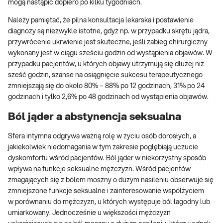
mogą nastąpić dopiero po kilku tygodniach.
Należy pamiętać, że pilna konsultacja lekarska i postawienie
diagnozy są niezwykle istotne, gdyż np. w przypadku skrętu jądra,
przywrócenie ukrwienie jest skuteczne, jeśli zabieg chirurgiczny
wykonany jest w ciągu sześciu godzin od wystąpienia objawów. W
przypadku pacjentów, u których objawy utrzymują się dłużej niż
sześć godzin, szanse na osiągnięcie sukcesu terapeutycznego
zmniejszają się do około 80% – 88% po 12 godzinach, 31% po 24
godzinach i tylko 2,6% po 48 godzinach od wystąpienia objawów.
Ból jąder a abstynencja seksualna
Sfera intymna odgrywa ważną rolę w życiu osób dorosłych, a
jakiekolwiek niedomagania w tym zakresie pogłębiają uczucie
dyskomfortu wśród pacjentów. Ból jąder w niekorzystny sposób
wpływa na funkcje seksualne mężczyzn. Wśród pacjentów
zmagających się z bólem moszny o dużym nasileniu obserwuje się
zmniejszone funkcje seksualne i zainteresowanie współżyciem
w porównaniu do mężczyzn, u których występuje ból łagodny lub
umiarkowany. Jednocześnie u większości mężczyzn