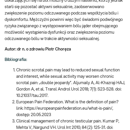
uskarżających się na ból moszny o dużym nasileniu, którzy jednak
starli się pozostać aktywni seksualnie, zaobserwowano
zwiększenie poziomu odczuwanego podczas współżycia bólu i
dyskomfortu. Mężczyźni powinni więc być świadomi podwójnego
ryzyka związanego z występowaniem bólu jąder obejmującego
możliwość wystąpienia dysfunkcji oraz zwiększenia poziomu
odczuwanego bólu w trakcie aktywności seksualnej.
Autor:
dr n. o zdrowiu Piotr Choręza
Bibliografia:
Chronic scrotal pain may lead to reduced sexual function
and interest, while sexual activity may worsen chronic
scrotal pain: „double jeopardy”. Aljumaily A, Al-Khazraji HAJ,
Gordon A, et al. Transl Androl Urol 2018; 7(1): S23-S28. doi:
10.21037/tau.2017.
European Pain Federation. What is the definition of pain?
link: https://europeanpainfederation.eu/what-is-pain/,
dostęp: 20.05.2023
Clinical management of chronic testicular pain. Kumar P,
Mehta V, Nargund VH. Urol Int 2010; 84 (2): 125-31. doi: