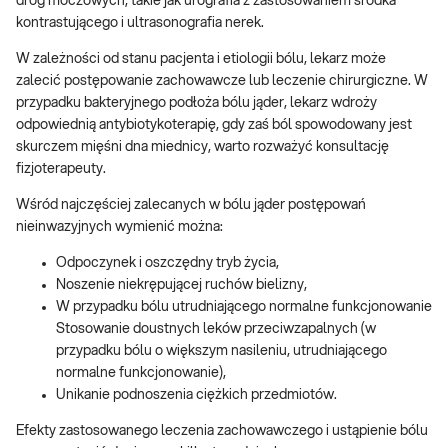
dróg moczowych, takie jak urografia z zastosowaniem środka
kontrastującego i ultrasonografia nerek.
W zależności od stanu pacjenta i etiologii bólu, lekarz może
zalecić postępowanie zachowawcze lub leczenie chirurgiczne. W
przypadku bakteryjnego podłoża bólu jąder, lekarz wdroży
odpowiednią antybiotykoterapię, gdy zaś ból spowodowany jest
skurczem mięśni dna miednicy, warto rozważyć konsultację
fizjoterapeuty.
Wśród najczęściej zalecanych w bólu jąder postępowań
nieinwazyjnych wymienić można:
Odpoczynek i oszczędny tryb życia,
Noszenie niekrępującej ruchów bielizny,
W przypadku bólu utrudniającego normalne funkcjonowanie
Stosowanie doustnych leków przeciwzapalnych (w
przypadku bólu o większym nasileniu, utrudniającego
normalne funkcjonowanie),
Unikanie podnoszenia ciężkich przedmiotów.
Efekty zastosowanego leczenia zachowawczego i ustąpienie bólu