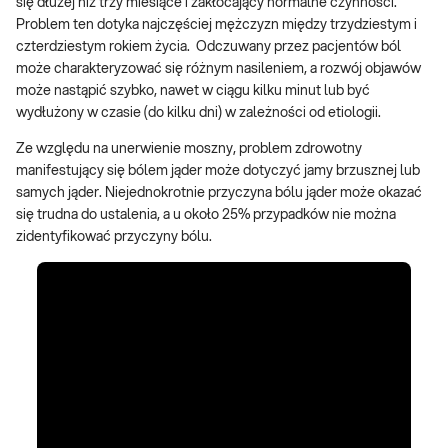
się dłużej niż trzy miesiące i zakłócający normalne czynności.
Problem ten dotyka najczęściej mężczyzn między trzydziestym i
czterdziestym rokiem życia. Odczuwany przez pacjentów ból
może charakteryzować się różnym nasileniem, a rozwój objawów
może nastąpić szybko, nawet w ciągu kilku minut lub być
wydłużony w czasie (do kilku dni) w zależności od etiologii.
Ze względu na unerwienie moszny, problem zdrowotny
manifestujący się bólem jąder może dotyczyć jamy brzusznej lub
samych jąder. Niejednokrotnie przyczyna bólu jąder może okazać
się trudna do ustalenia, a u około 25% przypadków nie można
zidentyfikować przyczyny bólu.