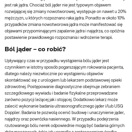
jest rak jądra. Chociaż ból jąder nie jest typowym objawem
rozwijającej się zmiany nowotworowej, występuje on nawet u 20%
mężczyzn, u których rozpoznano raka jądra. Ponadto w około 10%
przypadków zmiana nowotworowa jądra może manifestować się
objawami przypominającymi zapalenie jądra i najądrza, co opóźnia
postawienie prawidłowego rozpoznania i wdrożenie terapii.
Ból jąder – co robić?
Upływający czas w przypadku wystąpienia bólu jąder jest
czynnikiem w istotny sposób pogarszającym rokowania pacjenta,
dlatego należy niezwłocznie po wystąpieniu objawów
skontaktować się z urologiem lub lekarzem podstawowej opieki
zdrowotnej. Postępowanie diagnostyczne obejmuje zebraniem
szczegółowego wywiadu i badanie fizykalne przeprowadzane
zarówno pozycji leżącej jak i stojącej. Dodatkowo lekarz może
zalecić wykonanie badania ultrasonograficznego jąder i/lub USG
Doppler. Badania te pozwolą ocenić budowę i unaczynienie jąder,
najądrzy oraz powrózka nasiennego. W przypadku podejrzenia
rzutowanego bólu nerek odpowiednie mogą być badania górnych