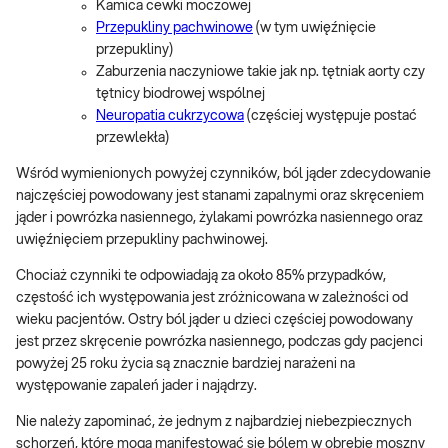
Kamica cewki moczowej
Przepukliny pachwinowe
(w tym uwięźnięcie
przepukliny)
Zaburzenia naczyniowe takie jak np. tętniak aorty czy
tętnicy biodrowej wspólnej
Neuropatia cukrzycowa
(częściej występuje postać
przewlekła)
Wśród wymienionych powyżej czynników, ból jąder zdecydowanie
najczęściej powodowany jest stanami zapalnymi oraz skręceniem
jąder i powrózka nasiennego, żylakami powrózka nasiennego oraz
uwięźnięciem przepukliny pachwinowej.
Chociaż czynniki te odpowiadają za około 85% przypadków,
częstość ich występowania jest zróżnicowana w zależności od
wieku pacjentów. Ostry ból jąder u dzieci częściej powodowany
jest przez skręcenie powrózka nasiennego, podczas gdy pacjenci
powyżej 25 roku życia są znacznie bardziej narażeni na
występowanie zapaleń jader i najądrzy.
Nie należy zapominać, że jednym z najbardziej niebezpiecznych
schorzeń, które mogą manifestować się bólem w obrębie moszny