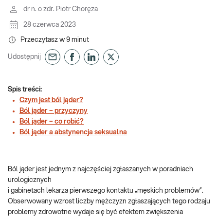
dr n. o zdr. Piotr Choręza
28 czerwca 2023
Przeczytasz w
9
minut
Udostępnij
Spis treści:
Czym jest ból jąder?
Ból jąder – przyczyny
Ból jąder – co robić?
Ból jąder a abstynencja seksualna
Ból jąder jest jednym z najczęściej zgłaszanych w poradniach
urologicznych
i gabinetach lekarza pierwszego kontaktu „męskich problemów”.
Obserwowany wzrost liczby mężczyzn zgłaszających tego rodzaju
problemy zdrowotne wydaje się być efektem zwiększenia