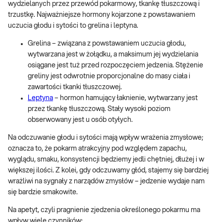
wydzielanych przez przewód pokarmowy, tkankę tłuszczową i
trzustkę. Najważniejsze hormony kojarzone z powstawaniem
uczucia głodu i sytości to grelina i leptyna.
Grelina – związana z powstawaniem uczucia głodu,
wytwarzana jest w żołądku, a maksimum jej wydzielania
osiągane jest tuż przed rozpoczęciem jedzenia. Stężenie
greliny jest odwrotnie proporcjonalne do masy ciała i
zawartości tkanki tłuszczowej.
Leptyna
– hormon hamujący łaknienie, wytwarzany jest
przez tkankę tłuszczową. Stały wysoki poziom
obserwowany jest u osób otyłych.
Na odczuwanie głodu i sytości mają wpływ wrażenia zmysłowe;
oznacza to, że pokarm atrakcyjny pod względem zapachu,
wyglądu, smaku, konsystencji będziemy jedli chętniej, dłużej i w
większej ilości. Z kolei, gdy odczuwamy głód, stajemy się bardziej
wrażliwi na sygnały z narządów zmysłów – jedzenie wydaje nam
się bardzie smakowite.
Na apetyt, czyli pragnienie zjedzenia określonego pokarmu ma
wpływ wiele czynników: