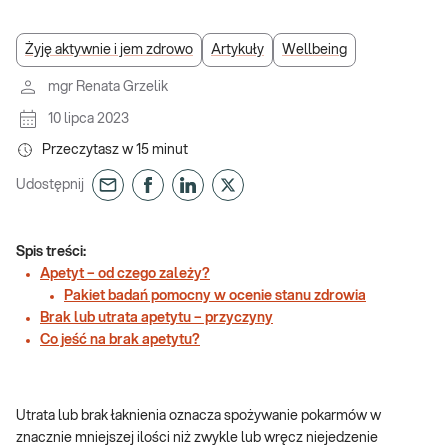
Żyję aktywnie i jem zdrowo
Artykuły
Wellbeing
mgr Renata Grzelik
10 lipca 2023
Przeczytasz w
15
minut
Udostępnij
Spis treści:
Apetyt – od czego zależy?
Pakiet badań pomocny w ocenie stanu zdrowia
Brak lub utrata apetytu – przyczyny
Co jeść na brak apetytu?
Utrata lub brak łaknienia oznacza spożywanie pokarmów w
znacznie mniejszej ilości niż zwykle lub wręcz niejedzenie