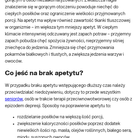
gorącym u osób niezaaklimatyzowanych. Zwłaszcza nagłe
znalezienie się w gorącym otoczeniu powoduje niechęć do
ciepłych posiłków oraz ograniczenie wielkości przyjmowanych
porcji. Na apetyt ma wpływ również zawartość tkanki tłuszczowej
w organizmie – im większa tym mniejszy apetyt. W ciepłym
klimacie intensywniej odczuwany jest zapach potraw – przyjemny
zapach pobudza chęć spożycia żywności, nieprzyjemny silniej
zniechęca do jedzenia. Zmniejsza się chęć przyjmowania
pokarmów białkowych i tłustych, a zwiększa jedzenia warzyw i
owoców.
Co jeść na brak apetytu?
W przypadku braku apetytu wstępującego dłuższy czas należy
przeciwdziałać niedożywieniu, dotyczy to przede wszystkim
seniorów
, osób w trakcie terapii przeciwnowotworowej czy osób z
epizodem depresji. Sposoby na poprawienie apetytu to:
rozdzielanie posiłków na większą ilość porcji,
zwiększenie kaloryczności posiłków poprzez dodatek
niewielkich ilości np. masła, olejów roślinnych, białego sera,
miodu, suszonych owoców