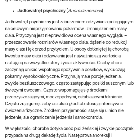
Jadłowstręt psychiczny
(
Anorexia nervosa
)
Jadłowstręt psychiczny jest zaburzeniem odżywiania polegającym
na celowym nieprzyjmowaniu pokarmów i zmniejszeniem masy
ciała. Przyczyną jest nieprawidłowa ocena własnego wyglądu –
przeszacowanie rozmiarów własnego ciała, dążenie do redukcji
masy ciała i lęk przed przytyciem. U osoby dotkniętej tą chorobą
kwestia masy ciała i odżywiania jest najważniejszą wartością
rzutującą na wszystkie sfery życia i aktywności. Osoby chore
zaczynają unikać wspólnego spożywania posiłków, wykluczają
pokarmy wysokokaloryczne. Przyjmują małe porcje jedzenia,
zwykle beztłuszczowego, często zastępując posiłki suszonymi lub
świeżymi owocami. Często wspomagają się środkami
przeczyszczającymi, moczopędnymi, osłabiającymi łaknienie.
Często żują gumę, żeby oszukać głód lub stosują intensywne
ćwiczenia fizyczne. Źródłem przyjemności staje się u nich nie
jedzenie, ale ograniczenie jedzenia i samokontrola.
W większości choroba dotyka osób płci żeńskiej i zwykle początek
przypada na drugą dekadę życia. Następstwa anoreksji i