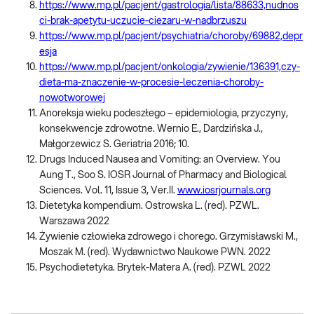
https://www.mp.pl/pacjent/gastrologia/lista/88633,nudnos
ci-brak-apetytu-uczucie-ciezaru-w-nadbrzuszu
https://www.mp.pl/pacjent/psychiatria/choroby/69882,depr
esja
https://www.mp.pl/pacjent/onkologia/zywienie/136391,czy-
dieta-ma-znaczenie-w-procesie-leczenia-choroby-
nowotworowej
Anoreksja wieku podeszłego – epidemiologia, przyczyny,
konsekwencje zdrowotne. Wernio E., Dardzińska J.,
Małgorzewicz S. Geriatria 2016; 10.
Drugs Induced Nausea and Vomiting: an Overview. You
Aung T., Soo S. IOSR Journal of Pharmacy and Biological
Sciences. Vol. 11, Issue 3, Ver.II.
www.iosrjournals.org
Dietetyka kompendium. Ostrowska L. (red). PZWL.
Warszawa 2022
Żywienie człowieka zdrowego i chorego. Grzymisławski M.,
Moszak M. (red). Wydawnictwo Naukowe PWN. 2022
Psychodietetyka. Brytek-Matera A. (red). PZWL 2022