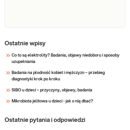
wybranych składników diety.
ImuPro
COMPLETE
Ostatnie wpisy
(270
ImuPro COMPLETE to najszersze badanie
Co to są elektrolity? Badania, objawy niedoboru i sposoby
składników),
na nadwrażliwości pokarmowe IgG-
uzupełniania
badanie na
zależne w ofercie badań ImuPro. Panel
nadwrażliwości
Badania na płodność kobiet i mężczyzn – przebieg
270 składników pokarmowych obejmuje
pokarmowe
diagnostyki krok po kroku
nie tylko popularne produkty spożywcze,
IgG-zależne
ale także dodatki do żywności oraz
SIBO u dzieci – przyczyny, objawy, badania
konserwanty takie jak na przyk
Sprawdź
Mikrobiota jelitowa u dzieci - jak o nią dbać?
Ostatnie pytania i odpowiedzi