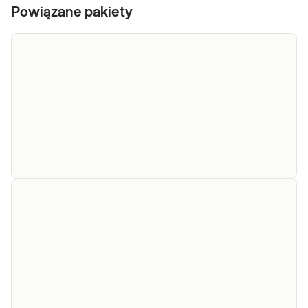
Powiązane pakiety
e-Pakiet
GENOdiagDIETA
Panel GENOdiagDIETA – geny
- geny
nietolerancji pokarmowych oferuje
oznaczenie polimorfizmów w
nietolerancji
wybranych genach odpowiedzialnych z
pokarmowych
przemiany metaboliczne. Pozwala to na
ustalenie ryzyka genetycznie
Sprawdź
uwarunkowanych nietolerancji