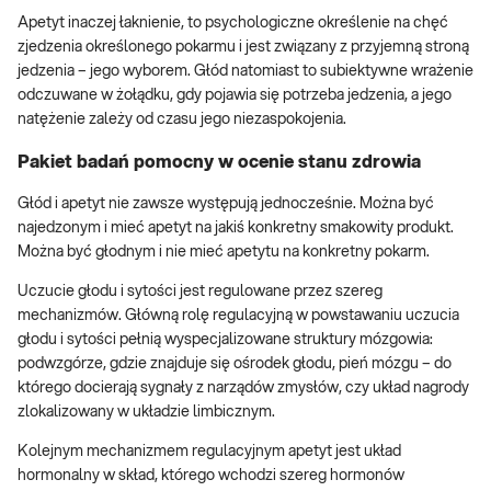
Apetyt inaczej łaknienie, to psychologiczne określenie na chęć
zjedzenia określonego pokarmu i jest związany z przyjemną stroną
jedzenia – jego wyborem. Głód natomiast to subiektywne wrażenie
odczuwane w żołądku, gdy pojawia się potrzeba jedzenia, a jego
natężenie zależy od czasu jego niezaspokojenia.
Pakiet badań pomocny w ocenie stanu zdrowia
Głód i apetyt nie zawsze występują jednocześnie. Można być
najedzonym i mieć apetyt na jakiś konkretny smakowity produkt.
Można być głodnym i nie mieć apetytu na konkretny pokarm.
Uczucie głodu i sytości jest regulowane przez szereg
mechanizmów. Główną rolę regulacyjną w powstawaniu uczucia
głodu i sytości pełnią wyspecjalizowane struktury mózgowia:
podwzgórze, gdzie znajduje się ośrodek głodu, pień mózgu – do
którego docierają sygnały z narządów zmysłów, czy układ nagrody
zlokalizowany w układzie limbicznym.
Kolejnym mechanizmem regulacyjnym apetyt jest układ
hormonalny w skład, którego wchodzi szereg hormonów