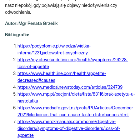
nasz niepokój, gdy pojawiają się objawy niedożywienia czy
odwodnienia.
Autor: Mgr Renata Grzelik
Bibliografia:
https://podyplomie.pl/wiedza/wielka-
interna/1231,jadlowstret-psychiczny
https://my.clevelandclinic.org/health/symptoms/24228-
loss-of-appetite
https://www.healthline.com/health/appetite-
decreased#causes
https://www.medicalnewstoday.com/articles/324739
https://www.mp.pl/pacjent/dieta/lista/83116,brak-apetytu-u-
nastolatka
https://www.medsafe.govt.nz/profs/PUArticles/December
2021/Medicines-that-can-cause-taste-disturbances.html
https://www.merckmanuals.com/home/digestive-
disorders/symptoms-of-digestive-disorders/loss-of-
appetite