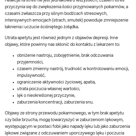
Reakcja na stres nie jest jednakowa u wszystkich; czasem stres
przyczynia się do zwiększenia ilości przyjmowanych pokarmów, a
czasami zwłaszcza przy silnym bodźcach stresowych,
intensywnych emocjach (strach, smutek) powoduje zmniejszenie
łaknienia i uczucie ściśniętego żołądka.
Utrata apetytu jest również jednym z objawów depresji. Inne
objawy, które powinny nas skłonić do kontaktu z lekarzem to:
obniżenie nastroju, zobojętnienie, brak odczuwania
przyjemności,
czasem zmienny nastrój, trudność w kontrolowaniu emocji,
impulsywność,
ograniczenie aktywności życiowej, apatia,
utrata poczucia własnej wartości,
lęk o nieokreślonej przyczynie,
zaburzenia koncentracji, zaburzenia snu.
Objawy ze strony przewodu pokarmowego, w tym brak apetytu
czy bóle brzucha, mogą towarzyszyć w zaburzeniom lękowym,
występującym w postaci fobii jako napady lęku lub jako zaburzenia
lękowe związane z odczuwaniem uporczywego lęku i poczucia