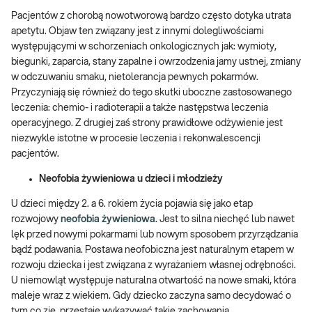
Pacjentów z chorobą nowotworową bardzo często dotyka utrata
apetytu. Objaw ten związany jest z innymi dolegliwościami
występującymi w schorzeniach onkologicznych jak: wymioty,
biegunki, zaparcia, stany zapalne i owrzodzenia jamy ustnej, zmiany
w odczuwaniu smaku, nietolerancja pewnych pokarmów.
Przyczyniają się również do tego skutki uboczne zastosowanego
leczenia: chemio- i radioterapii a także następstwa leczenia
operacyjnego. Z drugiej zaś strony prawidłowe odżywienie jest
niezwykle istotne w procesie leczenia i rekonwalescencji
pacjentów.
Neofobia żywieniowa u dzieci i młodzieży
U dzieci między 2. a 6. rokiem życia pojawia się jako etap
rozwojowy
neofobia żywieniowa
. Jest to silna niechęć lub nawet
lęk przed nowymi pokarmami lub nowym sposobem przyrządzania
bądź podawania. Postawa neofobiczna jest naturalnym etapem w
rozwoju dziecka i jest związana z wyrażaniem własnej odrębności.
U niemowląt występuje naturalna otwartość na nowe smaki, która
maleje wraz z wiekiem. Gdy dziecko zaczyna samo decydować o
tym co zje, przestaje wykazywać takie zachowania.