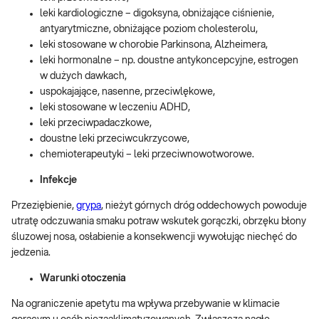
leki kardiologiczne – digoksyna, obniżające ciśnienie,
antyarytmiczne, obniżające poziom cholesterolu,
leki stosowane w chorobie Parkinsona, Alzheimera,
leki hormonalne – np. doustne antykoncepcyjne, estrogen
w dużych dawkach,
uspokajające, nasenne, przeciwlękowe,
leki stosowane w leczeniu ADHD,
leki przeciwpadaczkowe,
doustne leki przeciwcukrzycowe,
chemioterapeutyki – leki przeciwnowotworowe.
Infekcje
Przeziębienie,
grypa
, nieżyt górnych dróg oddechowych powoduje
utratę odczuwania smaku potraw wskutek gorączki, obrzęku błony
śluzowej nosa, osłabienie a konsekwencji wywołując niechęć do
jedzenia.
Warunki otoczenia
Na ograniczenie apetytu ma wpływa przebywanie w klimacie