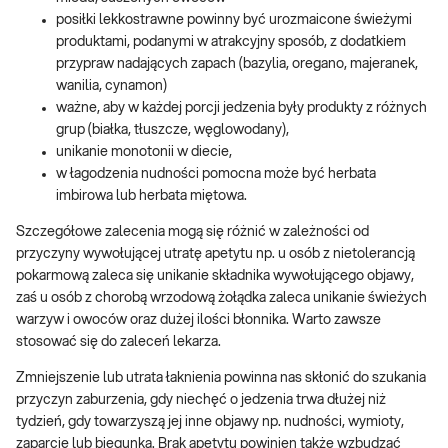
posiłki lekkostrawne powinny być urozmaicone świeżymi
produktami, podanymi w atrakcyjny sposób, z dodatkiem
przypraw nadających zapach (bazylia, oregano, majeranek,
wanilia, cynamon)
ważne, aby w każdej porcji jedzenia były produkty z różnych
grup (białka, tłuszcze, węglowodany),
unikanie monotonii w diecie,
w łagodzenia nudności pomocna może być herbata
imbirowa lub herbata miętowa.
Szczegółowe zalecenia mogą się różnić w zależności od
przyczyny wywołującej utratę apetytu np. u osób z nietolerancją
pokarmową zaleca się unikanie składnika wywołującego objawy,
zaś u osób z chorobą wrzodową żołądka zaleca unikanie świeżych
warzyw i owoców oraz dużej ilości błonnika. Warto zawsze
stosować się do zaleceń lekarza.
Zmniejszenie lub utrata łaknienia powinna nas skłonić do szukania
przyczyn zaburzenia, gdy niechęć o jedzenia trwa dłużej niż
tydzień, gdy towarzyszą jej inne objawy np. nudności, wymioty,
zaparcie lub biegunka. Brak apetytu powinien także wzbudzać