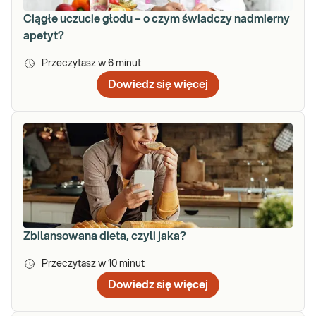
Ciągłe uczucie głodu – o czym świadczy nadmierny
apetyt?
Przeczytasz w
6
minut
Dowiedz się więcej
Zbilansowana dieta, czyli jaka?
Przeczytasz w
10
minut
Dowiedz się więcej