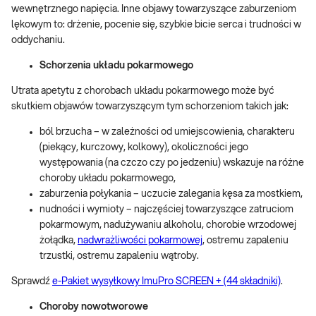
wewnętrznego napięcia. Inne objawy towarzyszące zaburzeniom
lękowym to: drżenie, pocenie się, szybkie bicie serca i trudności w
oddychaniu.
Schorzenia układu pokarmowego
Utrata apetytu z chorobach układu pokarmowego może być
skutkiem objawów towarzyszącym tym schorzeniom takich jak:
ból brzucha – w zależności od umiejscowienia, charakteru
(piekący, kurczowy, kolkowy), okoliczności jego
występowania (na czczo czy po jedzeniu) wskazuje na różne
choroby układu pokarmowego,
zaburzenia połykania – uczucie zalegania kęsa za mostkiem,
nudności i wymioty – najczęściej towarzyszące zatruciom
pokarmowym, nadużywaniu alkoholu, chorobie wrzodowej
żołądka,
nadwrażliwości pokarmowej
, ostremu zapaleniu
trzustki, ostremu zapaleniu wątroby.
Sprawdź
e-Pakiet wysyłkowy ImuPro SCREEN + (44 składniki)
.
Choroby nowotworowe