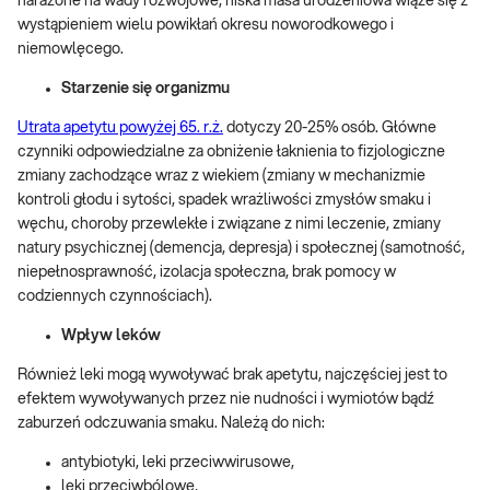
narażone na wady rozwojowe, niska masa urodzeniowa wiąże się z
wystąpieniem wielu powikłań okresu noworodkowego i
niemowlęcego.
Starzenie się organizmu
Utrata apetytu powyżej 65. r.ż.
dotyczy 20-25% osób. Główne
czynniki odpowiedzialne za obniżenie łaknienia to fizjologiczne
zmiany zachodzące wraz z wiekiem (zmiany w mechanizmie
kontroli głodu i sytości, spadek wrażliwości zmysłów smaku i
węchu, choroby przewlekłe i związane z nimi leczenie, zmiany
natury psychicznej (demencja, depresja) i społecznej (samotność,
niepełnosprawność, izolacja społeczna, brak pomocy w
codziennych czynnościach).
Wpływ leków
Również leki mogą wywoływać brak apetytu, najczęściej jest to
efektem wywoływanych przez nie nudności i wymiotów bądź
zaburzeń odczuwania smaku. Należą do nich:
antybiotyki, leki przeciwwirusowe,
leki przeciwbólowe,