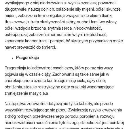
wynikającego z niej niedożywienia i wyniszczenia są poważne i
długotrwałe, należą do nich: osłabienie siły mięśni, bóle i skurcze
mięśni, zaburzona termoregulacja związana z brakiem tkanki
tłuszczowej, utrata elastyczności skóry, suche i łamliwe włosy,
bóle i wzdęcia brzucha, arytmia serca, niedokrwistość,
osteoporoza, zaburzenia hormonalne w tym niepłodność,
zaburzenia koncentracji i pamięci. W skrajnych przypadkach może
nawet prowadzić do śmierci.
Pragoreksja
Pragoreksja to jadłowstręt psychiczny, który po raz pierwszy
pojawia się w czasie ciąży. Zachowania są takie same jak w
anoreksji, chora często kontroluje masę ciała, dąży do jej
obniżenia, stosuje restrykcyjne diety oraz leki wspomagające
zmniejszenie masy ciała.
Następstwa zdrowotne dotyczą nie tylko kobiety, ale przede
wszystkim rozwijającego się płodu. Zwiększają ryzyko krwawienia
z dróg rodnych przedwczesnego porodu, poronienia, rozwoju
niedokrwistości i nadciśnienia tętniczego, dziecko zaś jest bardziej