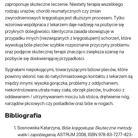
zaproponuje skuteczne leczenie. Niestety terapia wszelkiego
rodzaju urazów, chorób reumatycznych czy zmian
zwyrodnieniowych kręgosłupa jest dłuższym procesem. Tylko
wzorowa współpraca z lekarzem daje nadzieję na pozbycie się
przykrych dolegliwości. Identyczna zasada obowiązuje w
przypadku innych (niezwiązanych z kręgosłupem) schorzeń, które
wywołują bóle pleców: szybkie rozpoznanie przyczyny problemu
oraz podjęcie skutecznej terapii znacząco zwiększa szansę na
pozbycie się doskwierającej przypadłości.
Sygnałami niepokojącymi, towarzyszącymi bólowi pleców, które
powinny skłonić nas do natychmiastowego kontaktu z lekarzem są
między innymi: wysoka gorączka, problemy z oddychaniem,
niekontrolowana utrata masy ciała, obrzęk pleców, trudności z
oddawaniem / utrzymywaniem moczu lub stolca, drętwienie nóg,
narządów płciowych czy pośladków oraz bóle w nogach.
Bibliografia
Sosnowska Katarzyna,
Bóle kręgosłupa: Skuteczne metody
walki i zapobiegania
, ASTRUM 2008, ISBN 978-83-7277-423-