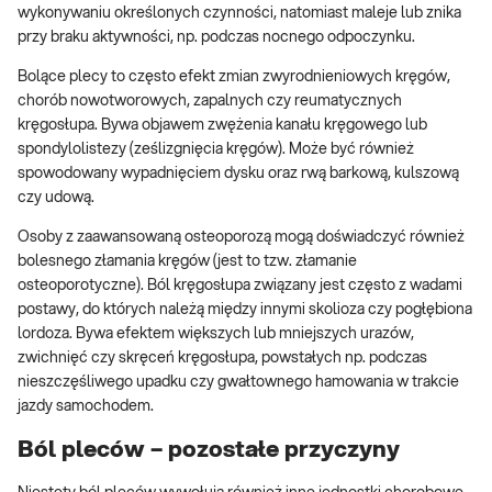
wykonywaniu określonych czynności, natomiast maleje lub znika
przy braku aktywności, np. podczas nocnego odpoczynku.
Bolące plecy to często efekt zmian zwyrodnieniowych kręgów,
chorób nowotworowych, zapalnych czy reumatycznych
kręgosłupa. Bywa objawem zwężenia kanału kręgowego lub
spondylolistezy (ześlizgnięcia kręgów). Może być również
spowodowany wypadnięciem dysku oraz rwą barkową, kulszową
czy udową.
Osoby z zaawansowaną osteoporozą mogą doświadczyć również
bolesnego złamania kręgów (jest to tzw. złamanie
osteoporotyczne). Ból kręgosłupa związany jest często z wadami
postawy, do których należą między innymi skolioza czy pogłębiona
lordoza. Bywa efektem większych lub mniejszych urazów,
zwichnięć czy skręceń kręgosłupa, powstałych np. podczas
nieszczęśliwego upadku czy gwałtownego hamowania w trakcie
jazdy samochodem.
Ból pleców – pozostałe przyczyny