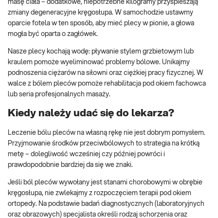
masę ciała – dodatkowe, niepotrzebne kilogramy przyspieszają
zmiany degeneracyjne kręgosłupa. W samochodzie ustawmy
oparcie fotela w ten sposób, aby mieć plecy w pionie, a głowa
mogła być oparta o zagłówek.
Nasze plecy kochają wodę: pływanie stylem grzbietowym lub
kraulem pomoże wyeliminować problemy bólowe. Unikajmy
podnoszenia ciężarów na siłowni oraz ciężkiej pracy fizycznej. W
walce z bólem pleców pomoże rehabilitacja pod okiem fachowca
lub seria profesjonalnych masaży.
Kiedy należy udać się do lekarza?
Leczenie bólu pleców na własną rękę nie jest dobrym pomysłem.
Przyjmowanie środków przeciwbólowych to strategia na krótką
metę – dolegliwość wcześniej czy później powróci i
prawdopodobnie bardziej da się we znaki.
Jeśli ból pleców wywołany jest stanami chorobowymi w obrębie
kręgosłupa, nie zwlekajmy z rozpoczęciem terapii pod okiem
ortopedy. Na podstawie badań diagnostycznych (laboratoryjnych
oraz obrazowych) specjalista określi rodzaj schorzenia oraz