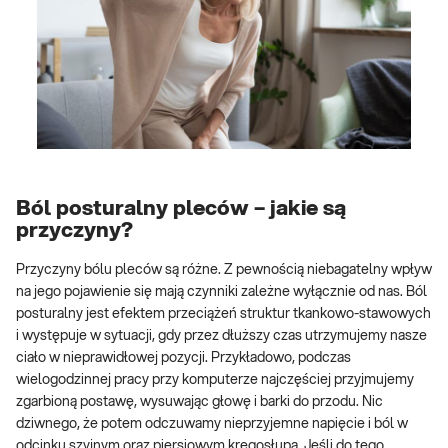
Ból posturalny pleców – jakie są
przyczyny?
Przyczyny bólu pleców są różne. Z pewnością niebagatelny wpływ
na jego pojawienie się mają czynniki zależne wyłącznie od nas. Ból
posturalny jest efektem przeciążeń struktur tkankowo-stawowych
i występuje w sytuacji, gdy przez dłuższy czas utrzymujemy nasze
ciało w nieprawidłowej pozycji. Przykładowo, podczas
wielogodzinnej pracy przy komputerze najczęściej przyjmujemy
zgarbioną postawę, wysuwając głowę i barki do przodu. Nic
dziwnego, że potem odczuwamy nieprzyjemne napięcie i ból w
odcinku szyjnym oraz piersiowym kręgosłupa. Jeśli do tego