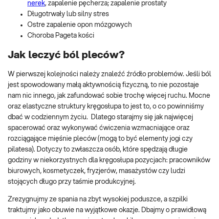
nerek
, zapalenie pęcherza; zapalenie prostaty
Długotrwały lub silny stres
Ostre zapalenie opon mózgowych
Choroba Pageta kości
Jak leczyć ból pleców?
W pierwszej kolejności należy znaleźć źródło problemów. Jeśli ból
jest spowodowany małą aktywnością fizyczną, to nie pozostaje
nam nic innego, jak zafundować sobie trochę więcej ruchu. Mocne
oraz elastyczne struktury kręgosłupa to jest to, o co powinniśmy
dbać w codziennym życiu. Dlatego starajmy się jak najwięcej
spacerować oraz wykonywać ćwiczenia wzmacniające oraz
rozciągające mięśnie pleców (mogą to być elementy jogi czy
pilatesa). Dotyczy to zwłaszcza osób, które spędzają długie
godziny w niekorzystnych dla kręgosłupa pozycjach: pracowników
biurowych, kosmetyczek, fryzjerów, masażystów czy ludzi
stojących długo przy taśmie produkcyjnej.
Zrezygnujmy ze spania na zbyt wysokiej poduszce, a szpilki
traktujmy jako obuwie na wyjątkowe okazje. Dbajmy o prawidłową