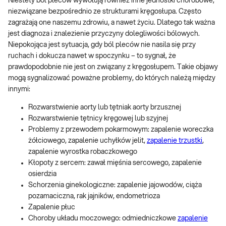
Niestety ból pleców wywołują również inne jednostki chorobowe,
niezwiązane bezpośrednio ze strukturami kręgosłupa. Często
zagrażają one naszemu zdrowiu, a nawet życiu. Dlatego tak ważna
jest diagnoza i znalezienie przyczyny dolegliwości bólowych.
Niepokojąca jest sytuacja, gdy ból pleców nie nasila się przy
ruchach i dokucza nawet w spoczynku – to sygnał, że
prawdopodobnie nie jest on związany z kręgosłupem. Takie objawy
mogą sygnalizować poważne problemy, do których należą między
innymi:
Rozwarstwienie aorty lub tętniak aorty brzusznej
Rozwarstwienie tętnicy kręgowej lub szyjnej
Problemy z przewodem pokarmowym: zapalenie woreczka
żółciowego, zapalenie uchyłków jelit,
zapalenie trzustki
,
zapalenie wyrostka robaczkowego
Kłopoty z sercem: zawał mięśnia sercowego, zapalenie
osierdzia
Schorzenia ginekologiczne: zapalenie jajowodów, ciąża
pozamaciczna, rak jajników, endometrioza
Zapalenie płuc
Choroby układu moczowego: odmiedniczkowe
zapalenie