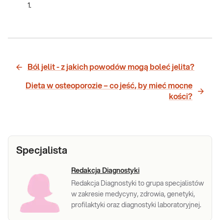
1.
Ból jelit - z jakich powodów mogą boleć jelita?
Dieta w osteoporozie – co jeść, by mieć mocne
kości?
Specjalista
Redakcja Diagnostyki
Redakcja Diagnostyki to grupa specjalistów
w zakresie medycyny, zdrowia, genetyki,
profilaktyki oraz diagnostyki laboratoryjnej.