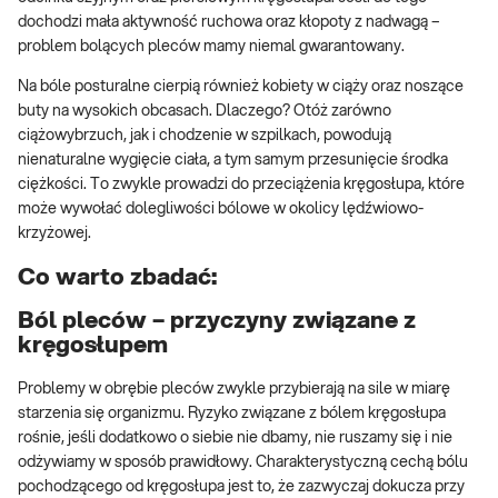
dochodzi mała aktywność ruchowa oraz kłopoty z nadwagą –
problem bolących pleców mamy niemal gwarantowany.
Na bóle posturalne cierpią również kobiety w ciąży oraz noszące
buty na wysokich obcasach. Dlaczego? Otóż zarówno
ciążowybrzuch, jak i chodzenie w szpilkach, powodują
nienaturalne wygięcie ciała, a tym samym przesunięcie środka
ciężkości. To zwykle prowadzi do przeciążenia kręgosłupa, które
może wywołać dolegliwości bólowe w okolicy lędźwiowo-
krzyżowej.
Co warto zbadać:
Ból pleców – przyczyny związane z
kręgosłupem
Problemy w obrębie pleców zwykle przybierają na sile w miarę
starzenia się organizmu. Ryzyko związane z bólem kręgosłupa
rośnie, jeśli dodatkowo o siebie nie dbamy, nie ruszamy się i nie
odżywiamy w sposób prawidłowy. Charakterystyczną cechą bólu
pochodzącego od kręgosłupa jest to, że zazwyczaj dokucza przy