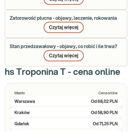
Zatorowość płucna - objawy, leczenie, rokowania
Czytaj więcej
Stan przedzawałowy - objawy, co robić i ile trwa?
Czytaj więcej
hs Troponina T - cena online
Miasto
Cena online
Warszawa
Od
68,02 PLN
Kraków
Od
58,90 PLN
Gdańsk
Od
71,25 PLN