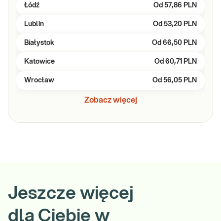
Łódź
Od
57,86 PLN
Lublin
Od
53,20 PLN
Białystok
Od
66,50 PLN
Katowice
Od
60,71 PLN
Wrocław
Od
56,05 PLN
Zobacz więcej
Jeszcze więcej
dla Ciebie w