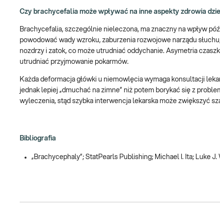
Czy brachycefalia może wpływać na inne aspekty zdrowia dziec
Brachycefalia, szczególnie nieleczona, ma znaczny na wpływ póź
powodować wady wzroku, zaburzenia rozwojowe narządu słuchu, 
nozdrzy i zatok, co może utrudniać oddychanie. Asymetria czas
utrudniać przyjmowanie pokarmów.
Każda deformacja główki u niemowlęcia wymaga konsultacji leka
jednak lepiej „dmuchać na zimne” niż potem borykać się z probl
wyleczenia, stąd szybka interwencja lekarska może zwiększyć sz
Bibliografia
„Brachycephaly”; StatPearls Publishing; Michael I. Ita; Luke J