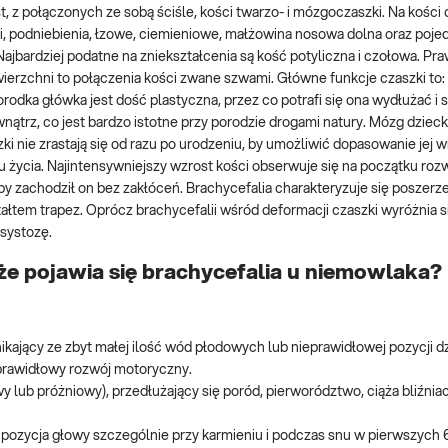
 z połączonych ze sobą ściśle, kości twarzo- i mózgoczaszki. Na kości 
ki, podniebienia, łzowe, ciemieniowe, małżowina nosowa dolna oraz poje
Najbardziej podatne na zniekształcenia są kość potyliczna i czołowa. Pr
owierzchni to połączenia kości zwane szwami. Główne funkcje czaszki to:
rodka główka jest dość plastyczna, przez co potrafi się ona wydłużać i 
ątrz, co jest bardzo istotne przy porodzie drogami natury. Mózg dziec
ki nie zrastają się od razu po urodzeniu, by umożliwić dopasowanie jej w
u życia. Najintensywniejszy wzrost kości obserwuje się na początku roz
 zachodził on bez zakłóceń. Brachycefalia charakteryzuje się poszerze
ałtem trapez. Oprócz brachycefalii wśród deformacji czaszki wyróżnia si
osystozę.
 że pojawia się brachycefalia u niemowlaka?
ikający ze zbyt małej ilość wód płodowych lub nieprawidłowej pozycji d
prawidłowy rozwój motoryczny.
lub próżniowy), przedłużający się poród, pierworództwo, ciąża bliźnia
a pozycja głowy szczególnie przy karmieniu i podczas snu w pierwszych 