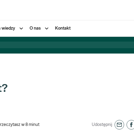
a wiedzy
O nas
Kontakt
t?
rzeczytasz w
8
minut
Udostępnij