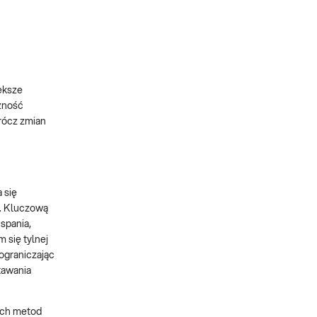
ększe
ożność
rócz zmian
 się
i. Kluczową
spania,
 się tylnej
 ograniczając
tawania
zych metod