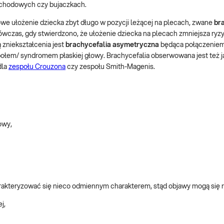
samochodowych czy bujaczkach.
owe ułożenie dziecka zbyt długo w pozycji leżącej na plecach, zwane
br
wówczas, gdy stwierdzono, że ułożenie dziecka na plecach zmniejsza ryz
 zniekształcenia jest
brachycefalia asymetryczna
będąca połączeniem 
społem/ syndromem płaskiej głowy. Brachycefalia obserwowana jest też 
dla
zespołu Crouzona
czy zespołu Smith-Magenis.
owy,
akteryzować się nieco odmiennym charakterem, stąd objawy mogą się r
j,