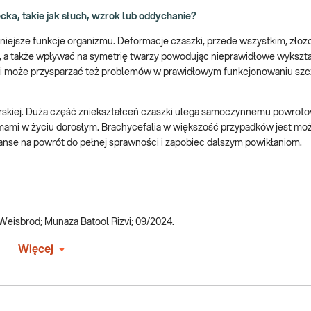
ka, takie jak słuch, wzrok lub oddychanie?
niejsze funkcje organizmu. Deformacje czaszki, przede wszystkim, zło
a także wpływać na symetrię twarzy powodując nieprawidłowe wykszt
zki może przysparzać też problemów w prawidłowym funkcjonowaniu szczę
rskiej. Duża część zniekształceń czaszki ulega samoczynnemu powroto
emami w życiu dorosłym. Brachycefalia w większość przypadków jest mo
anse na powrót do pełnej sprawności i zapobiec dalszym powikłaniom.
. Weisbrod; Munaza Batool Rizvi; 09/2024.
Więcej