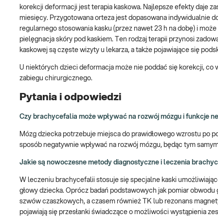
korekcji deformacji jest terapia kaskowa. Najlepsze efekty daje za
miesięcy. Przygotowana orteza jest dopasowana indywidualnie d
regularnego stosowania kasku (przez nawet 23 h na dobę) i moż
pielęgnacja skóry pod kaskiem. Ten rodzaj terapii przynosi zado
kaskowej są częste wizyty u lekarza, a także pojawiające się pod
U niektórych dzieci deformacja może nie poddać się korekcji, co
zabiegu chirurgicznego.
Pytania i odpowiedzi
Czy brachycefalia może wpływać na rozwój mózgu i funkcje n
Mózg dziecka potrzebuje miejsca do prawidłowego wzrostu po p
sposób negatywnie wpływać na rozwój mózgu, będąc tym samym 
Jakie są nowoczesne metody diagnostyczne i leczenia brachyce
W leczeniu brachycefalii stosuje się specjalne kaski umożliwia
głowy dziecka. Oprócz badań podstawowych jak pomiar obwodu gł
szwów czaszkowych, a czasem również TK lub rezonans magnetyc
pojawiają się przesłanki świadczące o możliwości wystąpienia z