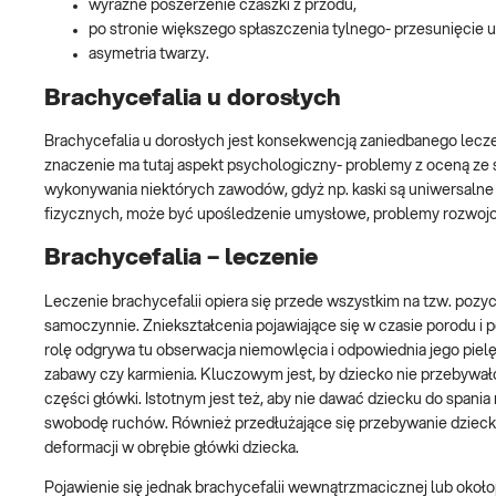
wyraźne poszerzenie czaszki z przodu,
po stronie większego spłaszczenia tylnego- przesunięcie
asymetria twarzy.
Brachycefalia u dorosłych
Brachycefalia u dorosłych jest konsekwencją zaniedbanego lec
znaczenie ma tutaj aspekt psychologiczny- problemy z oceną ze 
wykonywania niektórych zawodów, gdyż np. kaski są uniwersalne 
fizycznych, może być upośledzenie umysłowe, problemy rozwoj
Brachycefalia – leczenie
Leczenie brachycefalii opiera się przede wszystkim na tzw. pozy
samoczynnie. Zniekształcenia pojawiające się w czasie porodu i p
rolę odgrywa tu obserwacja niemowlęcia i odpowiednia jego pielę
zabawy czy karmienia. Kluczowym jest, by dziecko nie przebywało
części główki. Istotnym jest też, aby nie dawać dziecku do span
swobodę ruchów. Również przedłużające się przebywanie dzieck
deformacji w obrębie główki dziecka.
Pojawienie się jednak brachycefalii wewnątrzmacicznej lub okoł