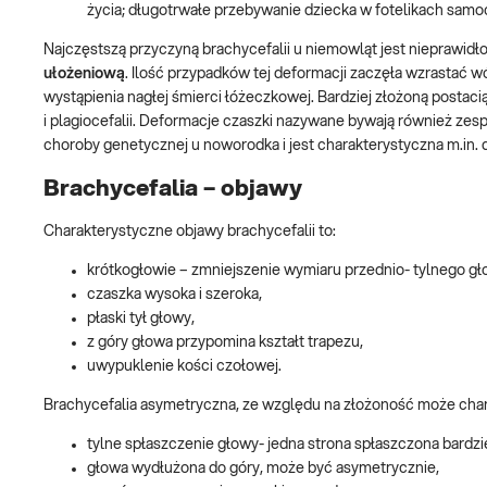
życia; długotrwałe przebywanie dziecka w fotelikach 
Najczęstszą przyczyną brachycefalii u niemowląt jest nieprawidł
ułożeniową
. Ilość przypadków tej deformacji zaczęła wzrastać 
wystąpienia nagłej śmierci łóżeczkowej. Bardziej złożoną postacią
i plagiocefalii. Deformacje czaszki nazywane bywają również ze
choroby genetycznej u noworodka i jest charakterystyczna m.in. 
Brachycefalia – objawy
Charakterystyczne objawy brachycefalii to:
krótkogłowie – zmniejszenie wymiaru przednio- tylnego gł
czaszka wysoka i szeroka,
płaski tył głowy,
z góry głowa przypomina kształt trapezu,
uwypuklenie kości czołowej.
Brachycefalia asymetryczna, ze względu na złożoność może char
tylne spłaszczenie głowy- jedna strona spłaszczona bardzie
głowa wydłużona do góry, może być asymetrycznie,