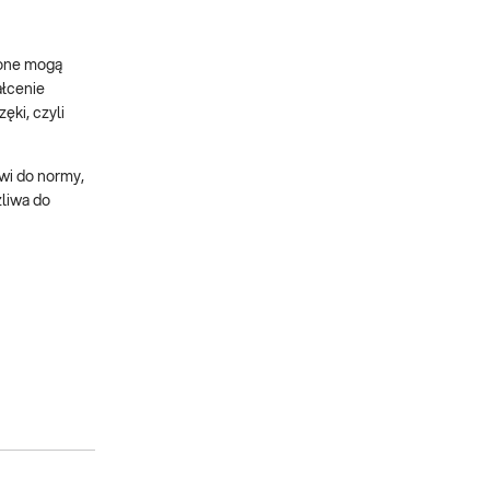
żone mogą
ałcenie
ki, czyli
wi do normy,
żliwa do