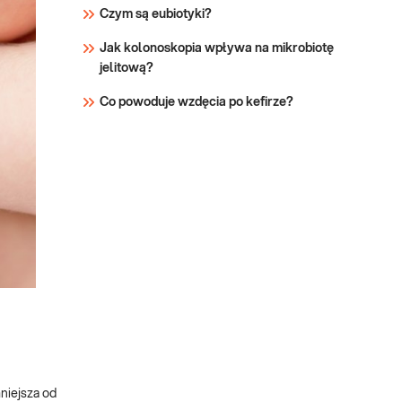
Czym są eubiotyki?
Jak kolonoskopia wpływa na mikrobiotę
jelitową?
Co powoduje wzdęcia po kefirze?
niejsza od