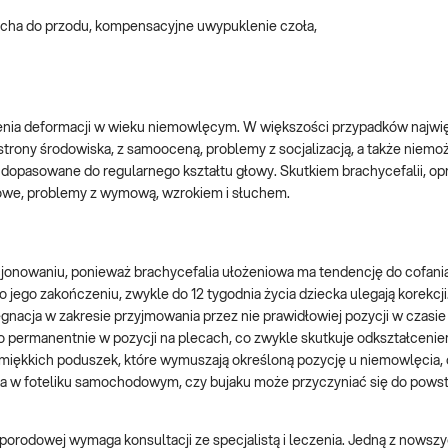
 ucha do przodu, kompensacyjne uwypuklenie czoła,
zenia deformacji w wieku niemowlęcym. W większości przypadków najwi
strony środowiska, z samooceną, problemy z socjalizacją, a także niem
dopasowane do regularnego kształtu głowy. Skutkiem brachycefalii, op
owe, problemy z wymową, wzrokiem i słuchem.
cjonowaniu, ponieważ brachycefalia ułożeniowa ma tendencję do cofania
o jego zakończeniu, zwykle do 12 tygodnia życia dziecka ulegają korekcj
gnacja w zakresie przyjmowania przez nie prawidłowiej pozycji w czasie 
 permanentnie w pozycji na plecach, co zwykle skutkuje odkształceniem
ia miękkich poduszek, które wymuszają określoną pozycję u niemowlęcia,
a w foteliku samochodowym, czy bujaku może przyczyniać się do pows
oporodowej wymaga konsultacji ze specjalistą i leczenia. Jedną z nows