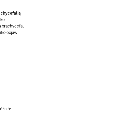
achycefalią
yko
brachycefalii
jako objaw
óżnić: