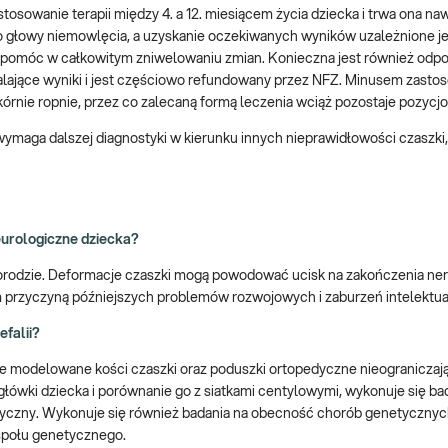
stosowanie terapii między 4. a 12. miesiącem życia dziecka i trwa ona na
o głowy niemowlęcia, a uzyskanie oczekiwanych wyników uzależnione je
e pomóc w całkowitym zniwelowaniu zmian. Konieczna jest również odp
walające wyniki i jest częściowo refundowany przez NFZ. Minusem zastos
skórnie ropnie, przez co zalecaną formą leczenia wciąż pozostaje pozycj
 wymaga dalszej diagnostyki w kierunku innych nieprawidłowości czaszki
eurologiczne dziecka?
orodzie. Deformacje czaszki mogą powodować ucisk na zakończenia ne
przyczyną późniejszych problemów rozwojowych i zaburzeń intelektua
falii?
jące modelowane kości czaszki oraz poduszki ortopedyczne nieogranicza
ówki dziecka i porównanie go z siatkami centylowymi, wykonuje się b
zny. Wykonuje się również badania na obecność chorób genetycznych,
espołu genetycznego.