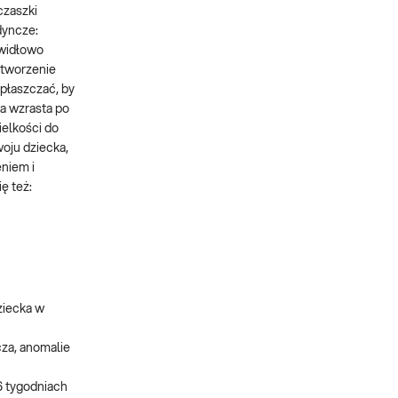
czaszki
dyncze:
awidłowo
 tworzenie
spłaszczać, by
ka wzrasta po
ielkości do
woju dziecka,
niem i
ę też:
ziecka w
cza, anomalie
6 tygodniach