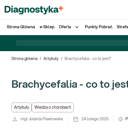
Strona Główna
e-Sklep
Oferta
Punkty Pobrań
Stref
Strona główna
/
Artykuły
/
Brachycefalia - co to jest?
Brachycefalia - co to jes
Artykuły
Wiedza o chorobach
mgr Jolanta Pawłowska
24 lutego 2025
P