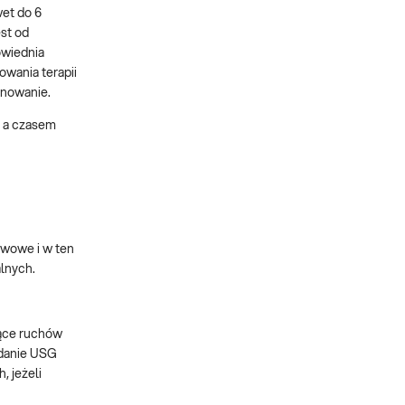
wet do 6
st od
owiednia
owania terapii
onowanie.
, a czasem
rwowe i w ten
lnych.
jące ruchów
adanie USG
 jeżeli