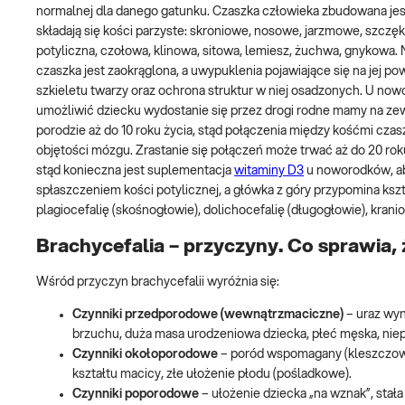
normalnej dla danego gatunku. Czaszka człowieka zbudowana jest,
składają się kości parzyste: skroniowe, nosowe, jarzmowe, szczę
potyliczna, czołowa, klinowa, sitowa, lemiesz, żuchwa, gnykowa. 
czaszka jest zaokrąglona, a uwypuklenia pojawiające się na jej p
szkieletu twarzy oraz ochrona struktur w niej osadzonych. U nowo
umożliwić dziecku wydostanie się przez drogi rodne mamy na zewn
porodzie aż do 10 roku życia, stąd połączenia między kośćmi czasz
objętości mózgu. Zrastanie się połączeń może trwać aż do 20 rok
stąd konieczna jest suplementacja
witaminy D3
u noworodków, aby
spłaszczeniem kości potylicznej, a główka z góry przypomina kszt
plagiocefalię (skośnogłowie), dolichocefalię (długogłowie), krani
Brachycefalia – przyczyny. Co sprawia,
Wśród przyczyn brachycefalii wyróżnia się:
Czynniki przedporodowe (wewnątrzmaciczne)
– uraz wyn
brzuchu, duża masa urodzeniowa dziecka, płeć męska, nie
Czynniki okołoporodowe
– poród wspomagany (kleszczowy 
kształtu macicy, złe ułożenie płodu (pośladkowe).
Czynniki poporodowe
– ułożenie dziecka „na wznak”, stał