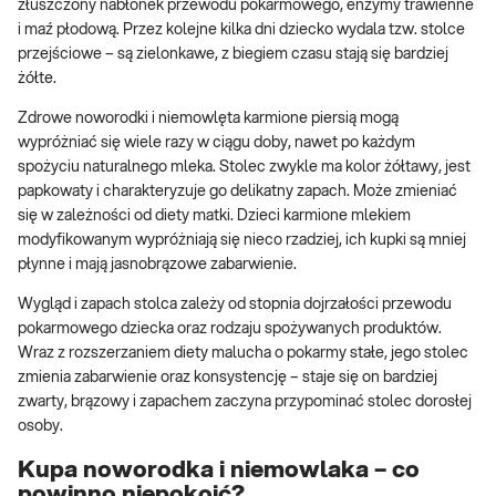
złuszczony nabłonek przewodu pokarmowego, enzymy trawienne
i maź płodową. Przez kolejne kilka dni dziecko wydala tzw. stolce
przejściowe – są zielonkawe, z biegiem czasu stają się bardziej
żółte.
Zdrowe noworodki i niemowlęta karmione piersią mogą
wypróżniać się wiele razy w ciągu doby, nawet po każdym
spożyciu naturalnego mleka. Stolec zwykle ma kolor żółtawy, jest
papkowaty i charakteryzuje go delikatny zapach. Może zmieniać
się w zależności od diety matki. Dzieci karmione mlekiem
modyfikowanym wypróżniają się nieco rzadziej, ich kupki są mniej
płynne i mają jasnobrązowe zabarwienie.
Wygląd i zapach stolca zależy od stopnia dojrzałości przewodu
pokarmowego dziecka oraz rodzaju spożywanych produktów.
Wraz z rozszerzaniem diety malucha o pokarmy stałe, jego stolec
zmienia zabarwienie oraz konsystencję – staje się on bardziej
zwarty, brązowy i zapachem zaczyna przypominać stolec dorosłej
osoby.
Kupa noworodka i niemowlaka – co
powinno niepokoić?