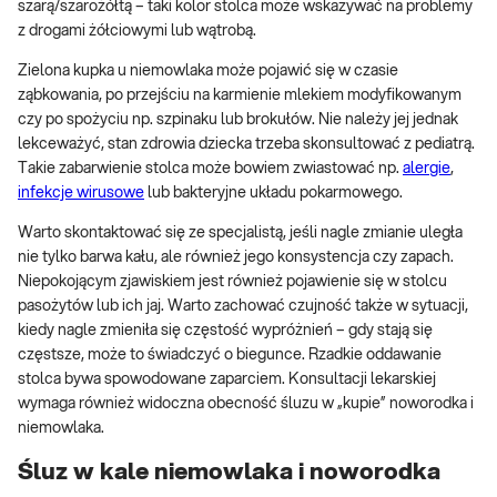
szarą/szarożółtą – taki kolor stolca może wskazywać na problemy
z drogami żółciowymi lub wątrobą.
Zielona kupka u niemowlaka może pojawić się w czasie
ząbkowania, po przejściu na karmienie mlekiem modyfikowanym
czy po spożyciu np. szpinaku lub brokułów. Nie należy jej jednak
lekceważyć, stan zdrowia dziecka trzeba skonsultować z pediatrą.
Takie zabarwienie stolca może bowiem zwiastować np.
alergie
,
infekcje wirusowe
lub bakteryjne układu pokarmowego.
Warto skontaktować się ze specjalistą, jeśli nagle zmianie uległa
nie tylko barwa kału, ale również jego konsystencja czy zapach.
Niepokojącym zjawiskiem jest również pojawienie się w stolcu
pasożytów lub ich jaj. Warto zachować czujność także w sytuacji,
kiedy nagle zmieniła się częstość wypróżnień – gdy stają się
częstsze, może to świadczyć o biegunce. Rzadkie oddawanie
stolca bywa spowodowane zaparciem. Konsultacji lekarskiej
wymaga również widoczna obecność śluzu w „kupie” noworodka i
niemowlaka.
Śluz w kale niemowlaka i noworodka