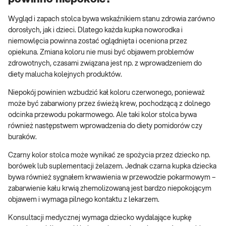
Wygląd i zapach stolca bywa wskaźnikiem stanu zdrowia zarówno
dorosłych, jak i dzieci. Dlatego każda kupka noworodka i
niemowlęcia powinna zostać oglądnięta i oceniona przez
opiekuna. Zmiana koloru nie musi być objawem problemów
zdrowotnych, czasami związana jest np. z wprowadzeniem do
diety malucha kolejnych produktów.
Niepokój powinien wzbudzić kał koloru czerwonego, ponieważ
może być zabarwiony przez świeżą krew, pochodzącą z dolnego
odcinka przewodu pokarmowego. Ale taki kolor stolca bywa
również następstwem wprowadzenia do diety pomidorów czy
buraków.
Czarny kolor stolca może wynikać ze spożycia przez dziecko np.
borówek lub suplementacji żelazem. Jednak czarna kupka dziecka
bywa również sygnałem krwawienia w przewodzie pokarmowym –
zabarwienie kału krwią zhemolizowaną jest bardzo niepokojącym
objawem i wymaga pilnego kontaktu z lekarzem.
Konsultacji medycznej wymaga dziecko wydalające kupkę