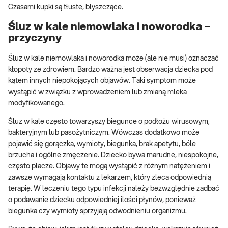
Czasami kupki są tłuste, błyszczące.
Śluz w kale niemowlaka i noworodka –
przyczyny
Śluz w kale niemowlaka i noworodka może (ale nie musi) oznaczać
kłopoty ze zdrowiem. Bardzo ważna jest obserwacja dziecka pod
kątem innych niepokojących objawów. Taki symptom może
wystąpić w związku z wprowadzeniem lub zmianą mleka
modyfikowanego.
Śluz w kale często towarzyszy biegunce o podłożu wirusowym,
bakteryjnym lub pasożytniczym. Wówczas dodatkowo może
pojawić się gorączka, wymioty, biegunka, brak apetytu, bóle
brzucha i ogólne zmęczenie. Dziecko bywa marudne, niespokojne,
często płacze. Objawy te mogą wystąpić z różnym natężeniem i
zawsze wymagają kontaktu z lekarzem, który zleca odpowiednią
terapię. W leczeniu tego typu infekcji należy bezwzględnie zadbać
o podawanie dziecku odpowiedniej ilości płynów, ponieważ
biegunka czy wymioty sprzyjają odwodnieniu organizmu.