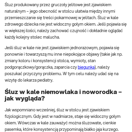
Śluz produkowany przez gruczoły jelitowe jest zjawiskiem
naturalnym – jego obecność w stolcu ułatwia między innymi
przemieszczanie się treści pokarmowej w jelitach. Śluz w kale
zdrowego dziecka nie jest widoczny gołym okiem. Jeśli pojawia się
w większej ilości, należy zachować czujność i dokładnie oglądać
każdy kolejny stolec malucha.
Jeśli śluz w kale nie jest zjawiskiem jednorazowym, pojawia się
ponownie i towarzyszą mu inne niepokojące objawy (takie jak np.
zmiany koloru i konsystencji stolca, wymioty, stan
podgorączkowy/gorączka, zaparcia czy
biegunka
), należy
poszukać przyczyny problemu. W tym celu należy udać się na
wizytę do lekarza pediatry.
Śluz w kale niemowlaka i noworodka –
jak wygląda?
Jak wspomniano wcześniej, śluz w stolcu jest zjawiskiem
fizjologicznym. Gdy jest w nadmiarze, staje się widoczny gołym
okiem. Wówczas w kale zauważyć można śluzowate, cienkie
pasemka, które konsystencją przypominają białko jaja kurzego.