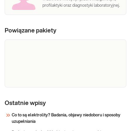
profilaktyki oraz diagnostyki laboratoryjnej.
Powiązane pakiety
e-Pakiet
Dedykowany dla: Pakiet zalecany jest dla osób
alergiczny
Ostatnie wpisy
dorosłych i dzieci, będących w trakcie
diagnostyki alergii lub planujących
pokarmowy
Co to są elektrolity? Badania, objawy niedoboru i sposoby
rozpoczęcie diagnostyki: Bez względu na
uzupełniania
nasilenie objawów alergii; Bez względu na
Sprawdź
choroby skóry (np. dermografizm); Bez