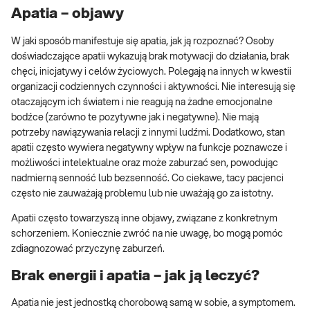
Apatia – objawy
W jaki sposób manifestuje się apatia, jak ją rozpoznać? Osoby
doświadczające apatii wykazują brak motywacji do działania, brak
chęci, inicjatywy i celów życiowych. Polegają na innych w kwestii
organizacji codziennych czynności i aktywności. Nie interesują się
otaczającym ich światem i nie reagują na żadne emocjonalne
bodźce (zarówno te pozytywne jak i negatywne). Nie mają
potrzeby nawiązywania relacji z innymi ludźmi. Dodatkowo, stan
apatii często wywiera negatywny wpływ na funkcje poznawcze i
możliwości intelektualne oraz może zaburzać sen, powodując
nadmierną senność lub bezsenność. Co ciekawe, tacy pacjenci
często nie zauważają problemu lub nie uważają go za istotny.
Apatii często towarzyszą inne objawy, związane z konkretnym
schorzeniem. Koniecznie zwróć na nie uwagę, bo mogą pomóc
zdiagnozować przyczynę zaburzeń.
Brak energii i apatia – jak ją leczyć?
Apatia nie jest jednostką chorobową samą w sobie, a symptomem.