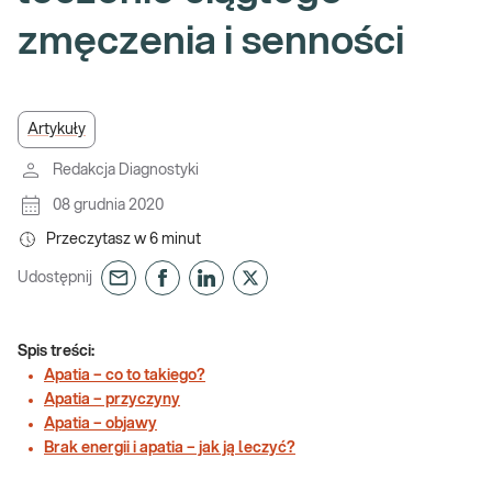
zmęczenia i senności
Artykuły
Redakcja Diagnostyki
08 grudnia 2020
Przeczytasz w
6
minut
Udostępnij
Spis treści:
Apatia – co to takiego?
Apatia – przyczyny
Apatia – objawy
Brak energii i apatia – jak ją leczyć?