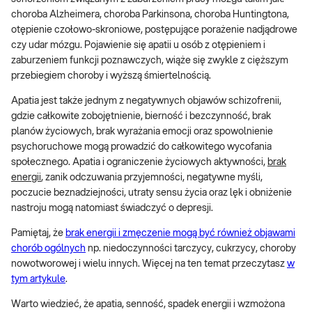
choroba Alzheimera, choroba Parkinsona, choroba Huntingtona,
otępienie czołowo-skroniowe, postępujące porażenie nadjądrowe
czy udar mózgu. Pojawienie się apatii u osób z otępieniem i
zaburzeniem funkcji poznawczych, wiąże się zwykle z cięższym
przebiegiem choroby i wyższą śmiertelnością.
Apatia jest także jednym z negatywnych objawów schizofrenii,
gdzie całkowite zobojętnienie, bierność i bezczynność, brak
planów życiowych, brak wyrażania emocji oraz spowolnienie
psychoruchowe mogą prowadzić do całkowitego wycofania
społecznego. Apatia i ograniczenie życiowych aktywności,
brak
energii
, zanik odczuwania przyjemności, negatywne myśli,
poczucie beznadziejności, utraty sensu życia oraz lęk i obniżenie
nastroju mogą natomiast świadczyć o depresji.
Pamiętaj, że
brak energii i zmęczenie mogą być również objawami
chorób ogólnych
np. niedoczynności tarczycy, cukrzycy, choroby
nowotworowej i wielu innych. Więcej na ten temat przeczytasz
w
tym artykule
.
Warto wiedzieć, że apatia, senność, spadek energii i wzmożona