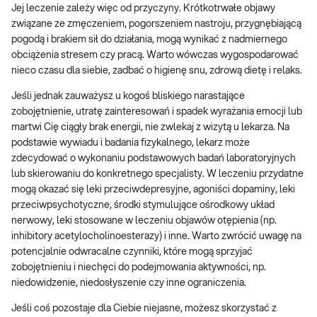
Jej leczenie zależy więc od przyczyny. Krótkotrwałe objawy
związane ze zmęczeniem, pogorszeniem nastroju, przygnębiającą
pogodą i brakiem sił do działania, mogą wynikać z nadmiernego
obciążenia stresem czy pracą. Warto wówczas wygospodarować
nieco czasu dla siebie, zadbać o higienę snu, zdrową dietę i relaks.
Jeśli jednak zauważysz u kogoś bliskiego narastające
zobojętnienie, utratę zainteresowań i spadek wyrażania emocji lub
martwi Cię ciągły brak energii, nie zwlekaj z wizytą u lekarza. Na
podstawie wywiadu i badania fizykalnego, lekarz może
zdecydować o wykonaniu podstawowych badań laboratoryjnych
lub skierowaniu do konkretnego specjalisty. W leczeniu przydatne
mogą okazać się leki przeciwdepresyjne, agoniści dopaminy, leki
przeciwpsychotyczne, środki stymulujące ośrodkowy układ
nerwowy, leki stosowane w leczeniu objawów otępienia (np.
inhibitory acetylocholinoesterazy) i inne. Warto zwrócić uwagę na
potencjalnie odwracalne czynniki, które mogą sprzyjać
zobojętnieniu i niechęci do podejmowania aktywności, np.
niedowidzenie, niedosłyszenie czy inne ograniczenia.
Jeśli coś pozostaje dla Ciebie niejasne, możesz skorzystać z