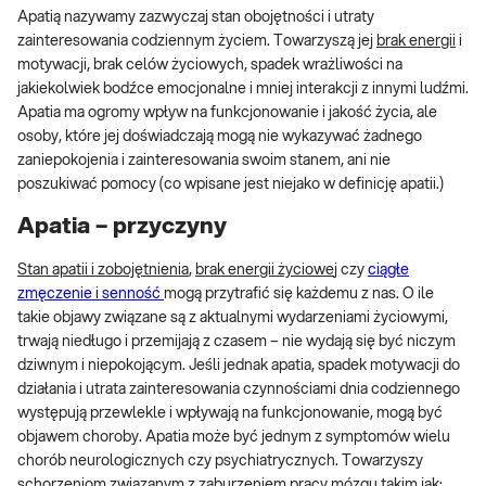
Apatią nazywamy zazwyczaj stan obojętności i utraty
zainteresowania codziennym życiem. Towarzyszą jej
brak energii
i
motywacji, brak celów życiowych, spadek wrażliwości na
jakiekolwiek bodźce emocjonalne i mniej interakcji z innymi ludźmi.
Apatia ma ogromy wpływ na funkcjonowanie i jakość życia, ale
osoby, które jej doświadczają mogą nie wykazywać żadnego
zaniepokojenia i zainteresowania swoim stanem, ani nie
poszukiwać pomocy (co wpisane jest niejako w definicję apatii.)
Apatia – przyczyny
Stan apatii i zobojętnienia
,
brak energii życiowe
j czy
ciągłe
zmęczenie i senność
mogą przytrafić się każdemu z nas. O ile
takie objawy związane są z aktualnymi wydarzeniami życiowymi,
trwają niedługo i przemijają z czasem – nie wydają się być niczym
dziwnym i niepokojącym. Jeśli jednak apatia, spadek motywacji do
działania i utrata zainteresowania czynnościami dnia codziennego
występują przewlekle i wpływają na funkcjonowanie, mogą być
objawem choroby. Apatia może być jednym z symptomów wielu
chorób neurologicznych czy psychiatrycznych. Towarzyszy
schorzeniom związanym z zaburzeniem pracy mózgu takim jak: