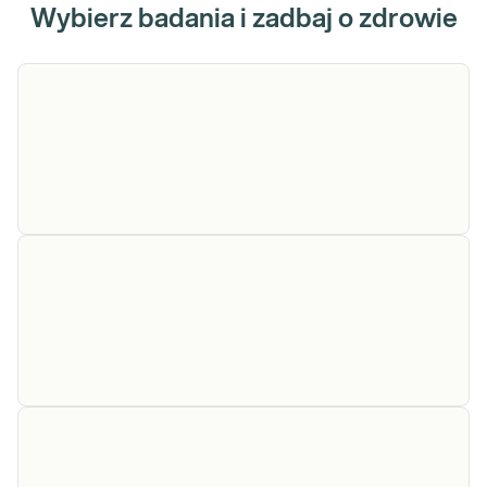
Wybierz badania i zadbaj o zdrowie
Ferrytyna
Ferrytyna. Kliniczna ocena
zapasów żelaza w organizmie z
naciskiem na niedobory.
Sprawdź
Glukoza
Glukoza. Oznaczenie stężenia glukozy we krwi
służy do oceny metabolizmu węglowodanów.
Jest podstawowym badaniem w rozpoznawaniu i