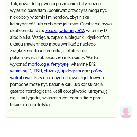
Tak, nowe dolegliwości po zmianie diety można
wyjaśnić badaniami, ponieważ przyczyną mogą być
niedobory witamin i minerałów, zbyt niska
kaloryczność lub problemy jelitowe. Osłabienie bywa
skutkiem deficytu
żelaza
,
witaminy B12
, witaminy D
albo białka. Wzdęcia, zaparcia, biegunki i dyskomfort
układu trawiennego mogą wynikać z nagłego
zwiększenia ilości błonnika, nietolerancji
pokarmowych lub zaburzeń mikrobioty. Warto
wykonać
morfologię
,
ferrytynę
, witaminę B12,
witaminę D
,
TSH
,
glukozę
,
lipidogram
oraz
próby
wątrobowe
. Przy nasilonych objawach jelitowych
pomocne może być badanie kału lub konsultacja
gastroenterologiczna. Jeśli dolegliwości utrzymują
się kilka tygodni, wskazana jest ocena diety przez
lekarza lub dietetyka.