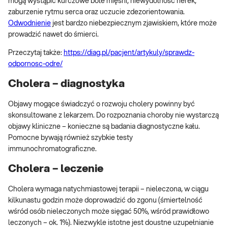
mogą wystąpić kurczowe bóle mięśni, niewydolność nerek,
zaburzenie rytmu serca oraz uczucie zdezorientowania.
Odwodnienie
jest bardzo niebezpiecznym zjawiskiem, które może
prowadzić nawet do śmierci.
Przeczytaj także:
https://diag.pl/pacjent/artykuly/sprawdz-
odpornosc-odre/
Cholera – diagnostyka
Objawy mogące świadczyć o rozwoju cholery powinny być
skonsultowane z lekarzem. Do rozpoznania choroby nie wystarczą
objawy kliniczne – konieczne są badania diagnostyczne kału.
Pomocne bywają również szybkie testy
immunochromatograficzne.
Cholera – leczenie
Cholera wymaga natychmiastowej terapii – nieleczona, w ciągu
kilkunastu godzin może doprowadzić do zgonu (śmiertelność
wśród osób nieleczonych może sięgać 50%, wśród prawidłowo
leczonych – ok. 1%). Niezwykle istotne jest doustne uzupełnianie