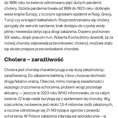
do 1896 roku na świecie odnotowano pięć dużych pandemii
cholery. Szósta pandemia trwała od 1899 do 1923 roku i dotknęła
wiele krajów Europy, z licznymi ogniskami epidemii w Rosji, Grecji,
Turcji czy w krajach bałkańskich. Rozprzestrzenianiu się cholery
sprzyjały złe warunki sanitarne, brak dostępu do czystej wody
pitnej i niewiedza dotycząca drogi zakażenia. Dopiero pod koniec
XIX wieku, dzięki pracom m.in. Roberta Kocha (który dowiódł, że za
rozwój choroby odpowiada przecinkowiec cholery), możliwe stało
się skuteczniejsze przeciwdziałanie chorobie.
Cholera – zaraźliwość
Cholera jest chorobą charakteryzująca się dużą zakaźnością i
zaraźliwością. Do zakażenia bakterią
Vibrio cholerae
dochodzi
drogą fekalno-oralną. Obecnie, mimo rosnącej świadomości i
lepszego zrozumienia schorzenia, problem wciąż pozostaje
aktualny — jeszcze w 2023 roku WHO informowało, że na całym
świecie 22 kraje nadal borykają się z epidemiami tej choroby. Wg.
szacunków, na świecie jest około 1,3-4 milionów osób zakażonych,
a rocznie odnotowuje się 21-143 tysiące zgonów z powodu
schorzenia. W Polsce zakażenia zdarzają się sporadycznie – w