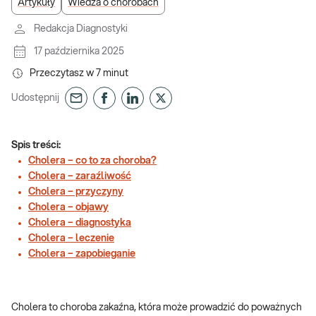
Artykuły
Wiedza o chorobach
Redakcja Diagnostyki
17 października 2025
Przeczytasz w
7
minut
Udostępnij
Spis treści:
Cholera – co to za choroba?
Cholera – zaraźliwość
Cholera – przyczyny
Cholera – objawy
Cholera – diagnostyka
Cholera – leczenie
Cholera – zapobieganie
Cholera to choroba zakaźna, która może prowadzić do poważnych