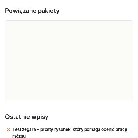
Powiązane pakiety
e-Pakiet
kontrolny dla
Ostatnie wpisy
wyjeżdżających
Dedykowany dla: Kobiet, Mężczyzn,
Test zegara – prosty rysunek, który pomaga ocenić pracę
lub
Dzieci Uwaga! Jeżeli kupujesz badanie dla
mózgu
dziecka, zrealizuj je w punkcie przyjaznym