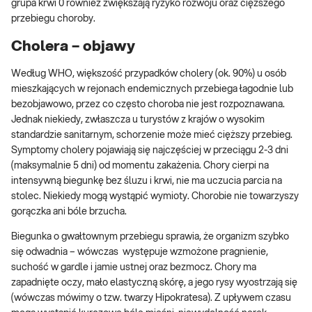
grupa krwi 0 również zwiększają ryzyko rozwoju oraz cięższego
przebiegu choroby.
Cholera – objawy
Według WHO, większość przypadków cholery (ok. 90%) u osób
mieszkających w rejonach endemicznych przebiega łagodnie lub
bezobjawowo, przez co często choroba nie jest rozpoznawana.
Jednak niekiedy, zwłaszcza u turystów z krajów o wysokim
standardzie sanitarnym, schorzenie może mieć cięższy przebieg.
Symptomy cholery pojawiają się najczęściej w przeciągu 2-3 dni
(maksymalnie 5 dni) od momentu zakażenia. Chory cierpi na
intensywną biegunkę bez śluzu i krwi, nie ma uczucia parcia na
stolec. Niekiedy mogą wystąpić wymioty. Chorobie nie towarzyszy
gorączka ani bóle brzucha.
Biegunka o gwałtownym przebiegu sprawia, że organizm szybko
się odwadnia – wówczas występuje wzmożone pragnienie,
suchość w gardle i jamie ustnej oraz bezmocz. Chory ma
zapadnięte oczy, mało elastyczną skórę, a jego rysy wyostrzają się
(wówczas mówimy o tzw. twarzy Hipokratesa). Z upływem czasu