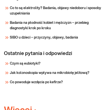
powracających
dzieciom – sprawdź PUNKTY
z podróży
Co to są elektrolity? Badania, objawy niedoboru i sposoby
PRZYJAZNE DZIECIOM. Wskazany: → do
tropikalnej
uzupełniania
oceny stanu zdrowia przed wyjazdem w
podroż tropikalną → do oceny
Badania na płodność kobiet i mężczyzn – przebieg
Sprawdź
diagnostyki krok po kroku
SIBO u dzieci – przyczyny, objawy, badania
Ostatnie pytania i odpowiedzi
Czym są eubiotyki?
Jak kolonoskopia wpływa na mikrobiotę jelitową?
Co powoduje wzdęcia po kefirze?