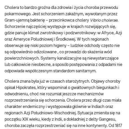
Cholera to bardzo groźna dla zdrowia i życia choroba przewodu
pokarmowego. Jest schorzeniem zakaźnym, wywołanym przez
Gram-ujemną bakterię – przecinkowca cholery
Vibrio cholerae
.
Schorzenie najczęściej występuje w krajach rozwijających się,
gdzie panuje klimat zwrotnikowy i podzwrotnikowy: w Afryce, Azji
oraz Ameryce Południowej i Środkowej. W tych regionach
obserwuje się niski poziom higieny – ludzkie odchody często nie
są odpowiednio odizolowane , co prowadzi do skażenia wód
powierzchniowych. Systemy kanalizacyjne są niewystarczające
lub całkowicie nieobecne, a sposób postępowania z odpadami nie
odpowiada współczesnym standardom sanitarnym.
Cholera znana była już w czasach starożytnych. Objawy choroby
opisał Hipokrates, który wspominał o gwałtownych biegunkach i
odwodnieniu, choć nie rozumiał jeszcze mechanizmów
rozprzestrzeniania się schorzenia. Cholera przez długi czas miała
charakter endemiczny i występowała głównie w Indiach oraz
regionach Azji Południowo-Wschodniej. Sytuacja zmieniła się na
początku XIX wieku, kiedy z Indii, a dokładniej z delty Gangesu,
choroba zaczęła rozprzestrzeniać się na inne kontynenty. Od 1817