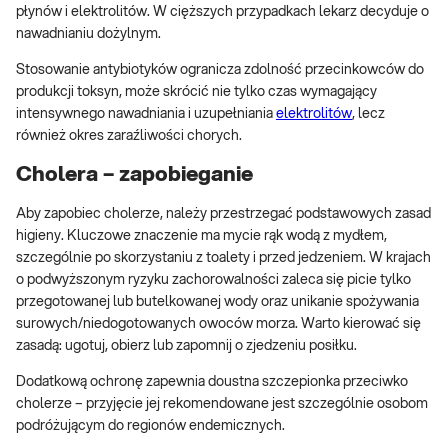
płynów i elektrolitów. W cięższych przypadkach lekarz decyduje o
nawadnianiu dożylnym.
Stosowanie antybiotyków ogranicza zdolność przecinkowców do
produkcji toksyn, może skrócić nie tylko czas wymagający
intensywnego nawadniania i uzupełniania
elektrolitów
, lecz
również okres zaraźliwości chorych.
Cholera – zapobieganie
Aby zapobiec cholerze, należy przestrzegać podstawowych zasad
higieny. Kluczowe znaczenie ma mycie rąk wodą z mydłem,
szczególnie po skorzystaniu z toalety i przed jedzeniem. W krajach
o podwyższonym ryzyku zachorowalności zaleca się picie tylko
przegotowanej lub butelkowanej wody oraz unikanie spożywania
surowych/niedogotowanych owoców morza. Warto kierować się
zasadą: ugotuj, obierz lub zapomnij o zjedzeniu posiłku.
Dodatkową ochronę zapewnia doustna szczepionka przeciwko
cholerze – przyjęcie jej rekomendowane jest szczególnie osobom
podróżującym do regionów endemicznych.