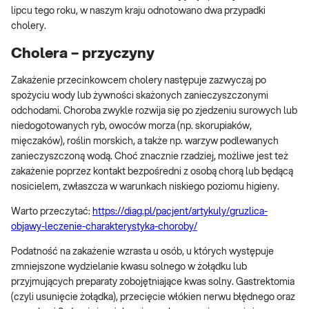
lipcu tego roku, w naszym kraju odnotowano dwa przypadki
cholery.
Cholera – przyczyny
Zakażenie przecinkowcem cholery następuje zazwyczaj po
spożyciu wody lub żywności skażonych zanieczyszczonymi
odchodami. Choroba zwykle rozwija się po zjedzeniu surowych lub
niedogotowanych ryb, owoców morza (np. skorupiaków,
mięczaków), roślin morskich, a także np. warzyw podlewanych
zanieczyszczoną wodą. Choć znacznie rzadziej, możliwe jest też
zakażenie poprzez kontakt bezpośredni z osobą chorą lub będącą
nosicielem, zwłaszcza w warunkach niskiego poziomu higieny.
Warto przeczytać:
https://diag.pl/pacjent/artykuly/gruzlica-
objawy-leczenie-charakterystyka-choroby/
Podatność na zakażenie wzrasta u osób, u których występuje
zmniejszone wydzielanie kwasu solnego w żołądku lub
przyjmujących preparaty zobojętniające kwas solny. Gastrektomia
(czyli usunięcie żołądka), przecięcie włókien nerwu błędnego oraz