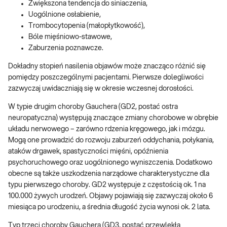
Zwiększona tendencja do siniaczenia,
Uogólnione osłabienie,
Trombocytopenia (małopłytkowość),
Bóle mięśniowo-stawowe,
Zaburzenia poznawcze.
Dokładny stopień nasilenia objawów może znacząco różnić się
pomiędzy poszczególnymi pacjentami. Pierwsze dolegliwości
zazwyczaj uwidaczniają się w okresie wczesnej dorosłości.
W typie drugim choroby Gauchera (GD2, postać ostra
neuropatyczna) występują znaczące zmiany chorobowe w obrębie
układu nerwowego – zarówno rdzenia kręgowego, jak i mózgu.
Mogą one prowadzić do rozwoju zaburzeń oddychania, połykania,
ataków drgawek, spastyczności mięśni, opóźnienia
psychoruchowego oraz uogólnionego wyniszczenia. Dodatkowo
obecne są także uszkodzenia narządowe charakterystyczne dla
typu pierwszego choroby. GD2 występuje z częstością ok. 1 na
100.000 żywych urodzeń. Objawy pojawiają się zazwyczaj około 6
miesiąca po urodzeniu, a średnia długość życia wynosi ok. 2 lata.
Typ trzeci choroby Gauchera (GD3, postać przewlekła