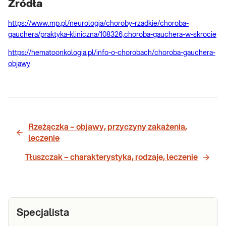
Źródła
https://www.mp.pl/neurologia/choroby-rzadkie/choroba-
gauchera/praktyka-kliniczna/108326,choroba-gauchera-w-skrocie
https://hematoonkologia.pl/info-o-chorobach/choroba-gauchera-
objawy
Rzeżączka – objawy, przyczyny zakażenia,
leczenie
Tłuszczak – charakterystyka, rodzaje, leczenie
Specjalista