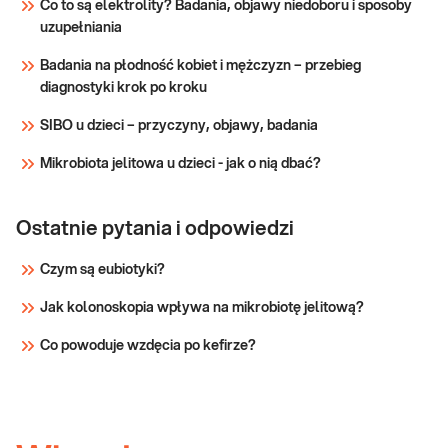
krwi. Pomaga w wykrywaniu infekcji, stanów
Co to są elektrolity? Badania, objawy niedoboru i sposoby
zapalnych, niedokrwistości i innych zaburzeń.
uzupełniania
Sprawdź
Stosowane w diagnosty
Badania na płodność kobiet i mężczyzn – przebieg
diagnostyki krok po kroku
SIBO u dzieci – przyczyny, objawy, badania
Mikrobiota jelitowa u dzieci - jak o nią dbać?
Ostatnie pytania i odpowiedzi
Czym są eubiotyki?
Jak kolonoskopia wpływa na mikrobiotę jelitową?
Co powoduje wzdęcia po kefirze?