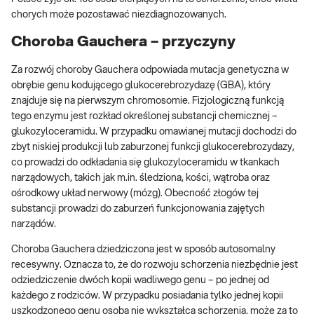
chorych może pozostawać niezdiagnozowanych.
Choroba Gauchera – przyczyny
Za rozwój choroby Gauchera odpowiada mutacja genetyczna w
obrębie genu kodującego glukocerebrozydazę (GBA), który
znajduje się na pierwszym chromosomie. Fizjologiczną funkcją
tego enzymu jest rozkład określonej substancji chemicznej –
glukozyloceramidu. W przypadku omawianej mutacji dochodzi do
zbyt niskiej produkcji lub zaburzonej funkcji glukocerebrozydazy,
co prowadzi do odkładania się glukozyloceramidu w tkankach
narządowych, takich jak m.in. śledziona, kości, wątroba oraz
ośrodkowy układ nerwowy (mózg). Obecność złogów tej
substancji prowadzi do zaburzeń funkcjonowania zajętych
narządów.
Choroba Gauchera dziedziczona jest w sposób autosomalny
recesywny. Oznacza to, że do rozwoju schorzenia niezbędnie jest
odziedziczenie dwóch kopii wadliwego genu – po jednej od
każdego z rodziców. W przypadku posiadania tylko jednej kopii
uszkodzonego genu osoba nie wykształca schorzenia, może za to