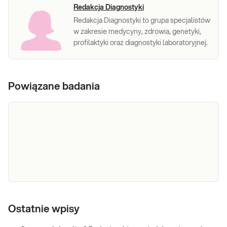
Redakcja Diagnostyki
Redakcja Diagnostyki to grupa specjalistów
w zakresie medycyny, zdrowia, genetyki,
profilaktyki oraz diagnostyki laboratoryjnej.
Powiązane badania
Morfologia
Morfologia krwi pełna (5-diff) Podstawowe
badanie krwi oceniające liczbę i wygląd krwinek:
krwi
Ostatnie wpisy
czerwonych, białych (w 5 frakcjach) oraz płytek