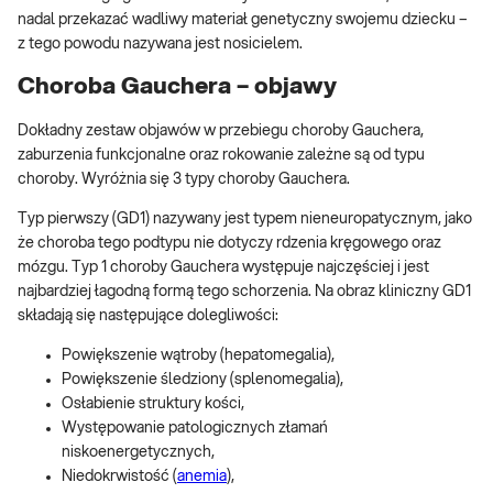
nadal przekazać wadliwy materiał genetyczny swojemu dziecku –
z tego powodu nazywana jest nosicielem.
Choroba Gauchera – objawy
Dokładny zestaw objawów w przebiegu choroby Gauchera,
zaburzenia funkcjonalne oraz rokowanie zależne są od typu
choroby. Wyróżnia się 3 typy choroby Gauchera.
Typ pierwszy (GD1) nazywany jest typem nieneuropatycznym, jako
że choroba tego podtypu nie dotyczy rdzenia kręgowego oraz
mózgu. Typ 1 choroby Gauchera występuje najczęściej i jest
najbardziej łagodną formą tego schorzenia. Na obraz kliniczny GD1
składają się następujące dolegliwości:
Powiększenie wątroby (hepatomegalia),
Powiększenie śledziony (splenomegalia),
Osłabienie struktury kości,
Występowanie patologicznych złamań
niskoenergetycznych,
Niedokrwistość (
anemia
),