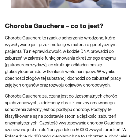
Choroba Gauchera – co to jest?
Choroba Gauchera to rzadkie schorzenie wrodzone, które
wywoływane jest przez mutację w materiale genetycznym
pacjenta. Ta nieprawidłowość w kodzie DNA prowadzi do
zaburzeń w zakresie funkcjonowania określonego enzymu
(glukocerebrozydazy), co skutkuje odkładaniem się
glukozyloceramidu w tkankach wielu narządów. W wyniku
obecności złogów tej substancji dochodzi do zaburzeń pracy
zajętych organów oraz rozwoju objawów chorobowych.
Choroba Gauchera zaliczana jest do lizosomalnych chorób
spichrzeniowych, a dokładny obraz kliniczny omawianego
schorzenia zależny jest od podtypu choroby. Podtypy te
klasyfikowane są na podstawie stopnia ciężkości zaburzeń
enzymatycznych. Częstość występowania choroby Gauchera
szacowana jest na ok. 1 przypadek na 50000 żywych urodzeń. W
Polsce żyje ok. 100 osób cierpiących na to schorzenie, choć wielu