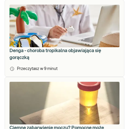
Denga - choroba tropikalna objawiająca się
gorączką
Przeczytasz w
9
minut
Ciemne zabarwienie moczu? Pomocne może