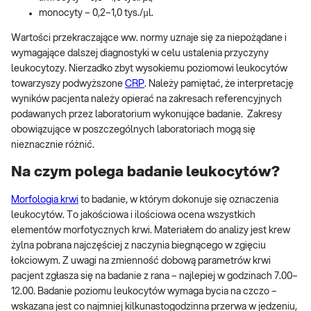
monocyty – 0,2–1,0 tys./µl.
Wartości przekraczające ww. normy uznaje się za niepożądane i
wymagające dalszej diagnostyki w celu ustalenia przyczyny
leukocytozy. Nierzadko zbyt wysokiemu poziomowi leukocytów
towarzyszy podwyższone
CRP
. Należy pamiętać, że interpretację
wyników pacjenta należy opierać na zakresach referencyjnych
podawanych przez laboratorium wykonujące badanie. Zakresy
obowiązujące w poszczególnych laboratoriach mogą się
nieznacznie różnić.
Na czym polega badanie leukocytów?
Morfologia krwi
to badanie, w którym dokonuje się oznaczenia
leukocytów. To jakościowa i ilościowa ocena wszystkich
elementów morfotycznych krwi. Materiałem do analizy jest krew
żylna pobrana najczęściej z naczynia biegnącego w zgięciu
łokciowym. Z uwagi na zmienność dobową parametrów krwi
pacjent zgłasza się na badanie z rana – najlepiej w godzinach 7.00–
12.00. Badanie poziomu leukocytów wymaga bycia na czczo –
wskazana jest co najmniej kilkunastogodzinna przerwa w jedzeniu,