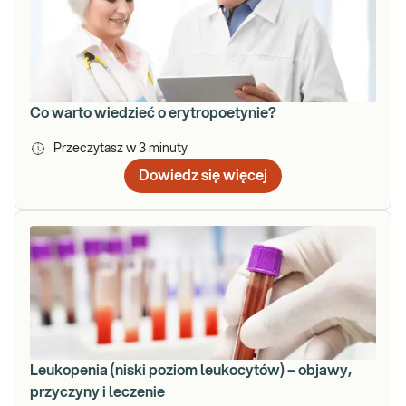
Co warto wiedzieć o erytropoetynie?
Przeczytasz w
3
minuty
Dowiedz się więcej
Leukopenia (niski poziom leukocytów) – objawy,
przyczyny i leczenie