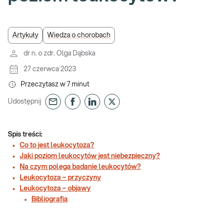
Artykuły
Wiedza o chorobach
dr n. o zdr. Olga Dąbska
27 czerwca 2023
Przeczytasz w
7
minut
Udostępnij
Spis treści:
Co to jest leukocytoza?
Jaki poziom leukocytów jest niebezpieczny?
Na czym polega badanie leukocytów?
Leukocytoza – przyczyny
Leukocytoza – objawy
Bibliografia