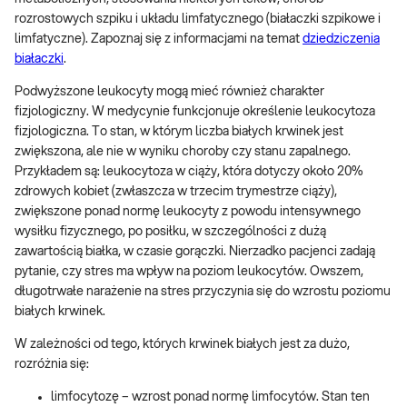
rozrostowych szpiku i układu limfatycznego (białaczki szpikowe i
limfatyczne). Zapoznaj się z informacjami na temat
dziedziczenia
białaczki
.
Podwyższone leukocyty mogą mieć również charakter
fizjologiczny. W medycynie funkcjonuje określenie leukocytoza
fizjologiczna. To stan, w którym liczba białych krwinek jest
zwiększona, ale nie w wyniku choroby czy stanu zapalnego.
Przykładem są: leukocytoza w ciąży, która dotyczy około 20%
zdrowych kobiet (zwłaszcza w trzecim trymestrze ciąży),
zwiększone ponad normę leukocyty z powodu intensywnego
wysiłku fizycznego, po posiłku, w szczególności z dużą
zawartością białka, w czasie gorączki. Nierzadko pacjenci zadają
pytanie, czy stres ma wpływ na poziom leukocytów. Owszem,
długotrwałe narażenie na stres przyczynia się do wzrostu poziomu
białych krwinek.
W zależności od tego, których krwinek białych jest za dużo,
rozróżnia się:
limfocytozę – wzrost ponad normę limfocytów. Stan ten