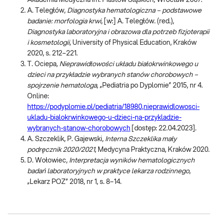
Akademia Medyczna im. Piastów Śląskich, Wrocław 2007.
A. Teległów,
Diagnostyka hematologiczna – podstawowe
badanie: morfologia krwi
, [w:] A. Teległów. (red.),
Diagnostyka laboratoryjna i obrazowa dla potrzeb fizjoterapii
i kosmetologii
, University of Physical Education, Kraków
2020, s. 212–221.
T. Ociepa,
Nieprawidłowości układu białokrwinkowego u
dzieci na przykładzie wybranych stanów chorobowych –
spojrzenie hematologa
, „Pediatria po Dyplomie” 2015, nr 4.
Online:
https://podyplomie.pl/pediatria/18980,nieprawidlowosci-
ukladu-bialokrwinkowego-u-dzieci-na-przykladzie-
wybranych-stanow-chorobowych
[dostęp: 22.04.2023].
A. Szczeklik, P. Gajewski,
Interna Szczeklika mały
podręcznik 2020/2021
, Medycyna Praktyczna, Kraków 2020.
D. Wołowiec,
Interpretacja wyników hematologicznych
badań laboratoryjnych w praktyce lekarza rodzinnego
,
„Lekarz POZ” 2018, nr 1, s. 8–14.