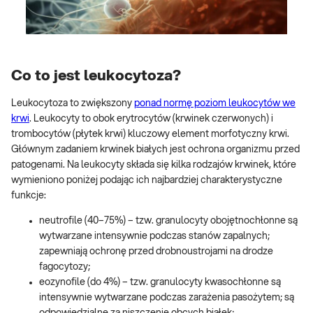
Co to jest leukocytoza?
Leukocytoza to zwiększony
ponad normę poziom leukocytów we
krwi
. Leukocyty to obok erytrocytów (krwinek czerwonych) i
trombocytów (płytek krwi) kluczowy element morfotyczny krwi.
Głównym zadaniem krwinek białych jest ochrona organizmu przed
patogenami. Na leukocyty składa się kilka rodzajów krwinek, które
wymieniono poniżej podając ich najbardziej charakterystyczne
funkcje:
neutrofile (40–75%) – tzw. granulocyty obojętnochłonne są
wytwarzane intensywnie podczas stanów zapalnych;
zapewniają ochronę przed drobnoustrojami na drodze
fagocytozy;
eozynofile (do 4%) – tzw. granulocyty kwasochłonne są
intensywnie wytwarzane podczas zarażenia pasożytem; są