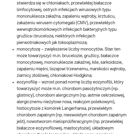
stwierdza się w chłoniakach, przewlekłej białaczce
limfocytowej, ostrych infekcjach wirusowych typu
mononukleoza zakaźna, zapaleniu wątroby, krztuścu,
zakażeniu wirusem cytomegalii (CMV), przewlekłych
wewnątrzkomórkowych infekcjach bakteryjnych typu
gruźlica i bruceloza, niektórych infekcjach
pierwotniakowych jak toksoplazmoza;
monocytozę – zwiększenie liczby monocytów. Stan ten
może towarzyszyć m.in. brucelozie, gruźlicy, białaczce
monocytowej, mononukleozie zakaźnej, kile, sarkoidozie,
zapaleniu mięśni, liszajowi trzewnemu, marskości wątroby,
ziarnicy złośliwej, chłoniakowi Hodgkina;
eozynofilię – wzrost ponad normę liczby eozynofilii, który
towarzyszyć może m.in. chorobom pasożytniczym (np.
glistnicy), chorobom alergicznym (np. astmie oskrzelowej,
alergicznemu nieżytowi nosa, reakcjom polekowym),
histiocytozie z komórek Langerhansa, przewlekłym
chorobom zapalnym (np. nieswoistym chorobom zapalnym
jelit), nowotworom mieloproliferacyjnym (np. przewlekłej
białaczce eozynofilowej, mastocytozie), układowym