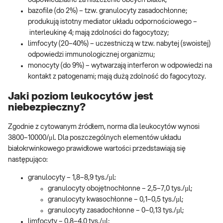
odpowiedzialne za niszczenie obcych białek;
bazofile (do 2%) – tzw. granulocyty zasadochłonne;
produkują istotny mediator układu odpornościowego –
interleukinę 4; mają zdolności do fagocytozy;
limfocyty (20–40%) – uczestniczą w tzw. nabytej (swoistej)
odpowiedzi immunologicznej organizmu;
monocyty (do 9%) – wytwarzają interferon w odpowiedzi na
kontakt z patogenami; mają dużą zdolność do fagocytozy.
Jaki poziom leukocytów jest
niebezpieczny?
Zgodnie z cytowanym źródłem, norma dla leukocytów wynosi
3800–10000/μl. Dla poszczególnych elementów układu
białokrwinkowego prawidłowe wartości przedstawiają się
następująco:
granulocyty – 1,8–8,9 tys./µl:
granulocyty obojętnochłonne – 2,5–7,0 tys./µl;
granulocyty kwasochłonne – 0,1–0,5 tys./µl;
granulocyty zasadochłonne – 0–0,13 tys./µl;
limfocyty – 0,8–4,0 tys./µl;