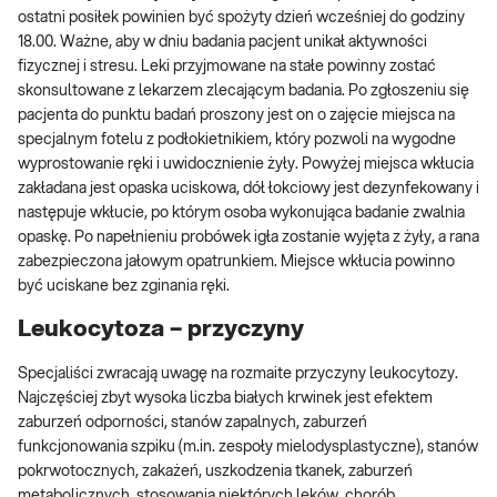
ostatni posiłek powinien być spożyty dzień wcześniej do godziny
18.00. Ważne, aby w dniu badania pacjent unikał aktywności
fizycznej i stresu. Leki przyjmowane na stałe powinny zostać
skonsultowane z lekarzem zlecającym badania. Po zgłoszeniu się
pacjenta do punktu badań proszony jest on o zajęcie miejsca na
specjalnym fotelu z podłokietnikiem, który pozwoli na wygodne
wyprostowanie ręki i uwidocznienie żyły. Powyżej miejsca wkłucia
zakładana jest opaska uciskowa, dół łokciowy jest dezynfekowany i
następuje wkłucie, po którym osoba wykonująca badanie zwalnia
opaskę. Po napełnieniu probówek igła zostanie wyjęta z żyły, a rana
zabezpieczona jałowym opatrunkiem. Miejsce wkłucia powinno
być uciskane bez zginania ręki.
Leukocytoza – przyczyny
Specjaliści zwracają uwagę na rozmaite przyczyny leukocytozy.
Najczęściej zbyt wysoka liczba białych krwinek jest efektem
zaburzeń odporności, stanów zapalnych, zaburzeń
funkcjonowania szpiku (m.in. zespoły mielodysplastyczne), stanów
pokrwotocznych, zakażeń, uszkodzenia tkanek, zaburzeń
metabolicznych, stosowania niektórych leków, chorób