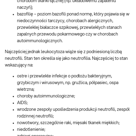
chorobom tkanki łącznej (np. układowemu zapaleniu
naczyń);
bazofilię – poziom bazofili ponad normę, który pojawia się w
niedoczynności tarczycy, chorobach alergicznych,
przewlekłej białaczce szpikowej, przewlekłych stanach
zapalnych przewodu pokarmowego czy w chorobach
autoimmunologicznych.
Najczęściej jednak leukocytoza wiąże się z podniesioną liczbą
neutrofili. Stan ten określa się jako neutrofilia. Najczęściej to stan
wskazujący na:
ostre i przewlekłe infekcje o podłożu bakteryjnym,
grzybiczym i wirusowym, np. gruźlica, półpasiec, ospa
wietrzna;
choroby autoimmunologiczne;
AIDS;
wrodzone zespoły upośledzenia produkcji neutrofili, zespół
rodzinnej neutrofili;
nowotwory, szczególnie raki, mięsaki tkanek miękkich;
niedotlenienie;