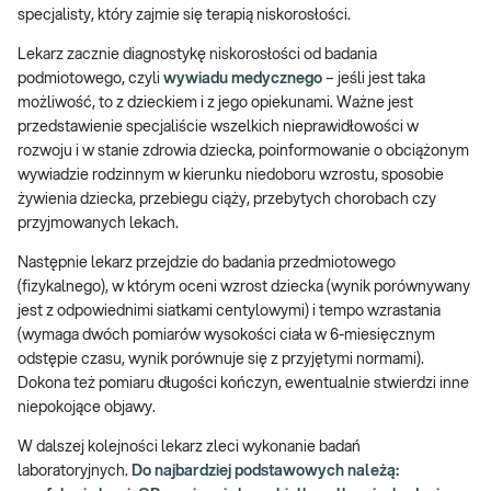
specjalisty, który zajmie się terapią niskorosłości.
Lekarz zacznie diagnostykę niskorosłości od badania
podmiotowego, czyli
wywiadu medycznego
– jeśli jest taka
możliwość, to z dzieckiem i z jego opiekunami. Ważne jest
przedstawienie specjaliście wszelkich nieprawidłowości w
rozwoju i w stanie zdrowia dziecka, poinformowanie o obciążonym
wywiadzie rodzinnym w kierunku niedoboru wzrostu, sposobie
żywienia dziecka, przebiegu ciąży, przebytych chorobach czy
przyjmowanych lekach.
Następnie lekarz przejdzie do badania przedmiotowego
(fizykalnego), w którym oceni wzrost dziecka (wynik porównywany
jest z odpowiednimi siatkami centylowymi) i tempo wzrastania
(wymaga dwóch pomiarów wysokości ciała w 6-miesięcznym
odstępie czasu, wynik porównuje się z przyjętymi normami).
Dokona też pomiaru długości kończyn, ewentualnie stwierdzi inne
niepokojące objawy.
W dalszej kolejności lekarz zleci wykonanie badań
laboratoryjnych.
Do najbardziej podstawowych należą: