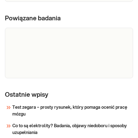
Powiązane badania
Hormon
Hormon wzrostu. Oznaczanie stężenia
wzrostu
Ostatnie wpisy
hormonu wzrostu (GH, hGH) we krwi,
wykonywane w diagnostyce i leczeniu
(HGH)
Test zegara – prosty rysunek, który pomaga ocenić pracę
chorób i stanów związanych z zaburzeniami
mózgu
wydzielania hormonu.
Sprawdź
Co to są elektrolity? Badania, objawy niedoboru i sposoby
uzupełniania