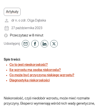
Artykuły
dr n. o zdr. Olga Dąbska
27 października 2023
Przeczytasz w
8
minut
Udostępnij
Spis treści:
Co to jest nieskorosłość?
Ile wzrostu ma osoba niskorosła?
Co może być przyczyną niskiego wzrostu?
Diagnostyka niskorosłości
Niskorosłość, czyli niedobór wzrostu, może mieć rozmaite
przyczyny. Eksperci wymieniają wśród nich wady genetyczne,