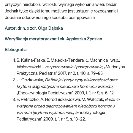
przyczyn niedoboru wzrostu wymaga wykonania wielu badań.
Jednak tylko dzięki temu możliwe jest ustalenie rozpoznania i
dobranie odpowiedniego sposobu postępowania.
Autor: dr n. o zdr. Olga Dąbska
Weryfikacja merytoryczna: lek. Agnieszka Żędzian
Bibliografia
B. Kalina-Faska, E. Małecka-Tendera, Ł. Machnica i wsp.,
Niskorosłość – rozpoznawanie i postępowanie
, „Medycyna
Praktyczna. Pediatria” 2017, nr 2, t. 110, s. 79–85.
U. Oczkowska,
Definicja i przyczyny niskorosłości oraz
kryteria diagnostyczne niedoboru hormonu wzrostu
,
„Endokrynologia Pediatryczna” 2009, t. 1, nr 9, s. 6–12.
E. Petriczko, A. Horodnicka-Józwa, M. Walczak,
Badania
wstępne przed diagnozowaniem niedoboru hormonu
wzrostu (kryteria wykluczenia)
, „Endokrynologia
Pediatryczna” 2009, t. 1, nr 9, s. 13–22.