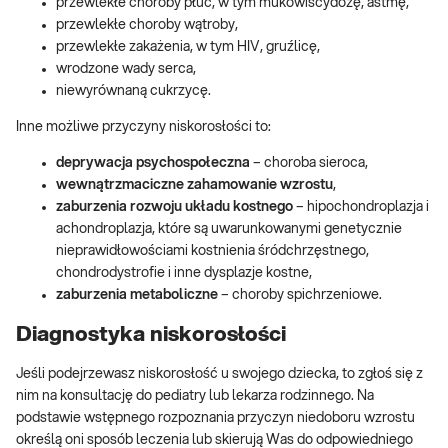
przewlekłe choroby płuc, w tym mukowiscydozę, astmę,
przewlekłe choroby wątroby,
przewlekłe zakażenia, w tym HIV, gruźlicę,
wrodzone wady serca,
niewyrównaną cukrzycę.
Inne możliwe przyczyny niskorosłości to:
deprywacja psychospołeczna
– choroba sieroca,
wewnątrzmaciczne zahamowanie wzrostu
,
zaburzenia rozwoju układu kostnego
– hipochondroplazja i
achondroplazja, które są uwarunkowanymi genetycznie
nieprawidłowościami kostnienia śródchrzęstnego,
chondrodystrofie i inne dysplazje kostne,
zaburzenia metaboliczne
– choroby spichrzeniowe.
Diagnostyka niskorosłości
Jeśli podejrzewasz niskorosłość u swojego dziecka, to zgłoś się z
nim na konsultację do pediatry lub lekarza rodzinnego. Na
podstawie wstępnego rozpoznania przyczyn niedoboru wzrostu
określą oni sposób leczenia lub skierują Was do odpowiedniego