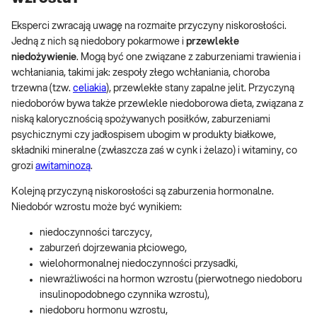
Eksperci zwracają uwagę na rozmaite przyczyny niskorosłości.
Jedną z nich są niedobory pokarmowe i
przewlekłe
niedożywienie
. Mogą być one związane z zaburzeniami trawienia i
wchłaniania, takimi jak: zespoły złego wchłaniania, choroba
trzewna (tzw.
celiakia
), przewlekłe stany zapalne jelit. Przyczyną
niedoborów bywa także przewlekle niedoborowa dieta, związana z
niską kalorycznością spożywanych posiłków, zaburzeniami
psychicznymi czy jadłospisem ubogim w produkty białkowe,
składniki mineralne (zwłaszcza zaś w cynk i żelazo) i witaminy, co
grozi
awitaminozą
.
Kolejną przyczyną niskorosłości są zaburzenia hormonalne.
Niedobór wzrostu może być wynikiem:
niedoczynności tarczycy,
zaburzeń dojrzewania płciowego,
wielohormonalnej niedoczynności przysadki,
niewrażliwości na hormon wzrostu (pierwotnego niedoboru
insulinopodobnego czynnika wzrostu),
niedoboru hormonu wzrostu,