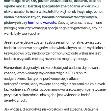
morfologia krwi, OB, poziom żelaza, białka, albumin, badanie
ogólne moczu. Bardziej specjalistyczne badania w kierunku
niskorosłości to m.in.: wskaźniki funkcji nerek i wątroby, panel
badań metabolicznych, badania hormonów tarczycowych,
płciowych czy
hormonu wzrostu
. Zapytaj lekarza, na czym one
polegają oraz czy wymagają specjalnego przygotowania, aby ich
wyniki były wiarygodne.
Jeżeli stwierdzone zostaną zaburzenia hormonalne, lekarz zleci
badania obrazowe narządów odpowiedzialnych za ich wydzielanie.
Przykładowo przy niedoborze hormonu wzrostu wskazane jest
badanie przysadki metodą rezonansu magnetycznego.
Elementem diagnostyki niskorosłości jest badanie dojrzewania
kośćca, które wymaga wykonania zdjęcia RTG dłoni z
nadgarstkiem. Następnie porównuje się je atlasem
radiograficznym, który zawiera serię zdjęć z opisami dla kolejnych
faz kostnienia. W celu rozpoznania uwarunkowanych genetycznie
przyczyn niskorosłości niezbędne jest wykonanie badań
genetycznych.
Jak widzisz, diagnostyka niskorosłości jest złożona. Ustalenie