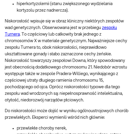
hiperkortyzolemii (stanu zwiększonego wydzielania
kortyzolu przez nadnercza).
Niskorosłość wpisuje się w obraz kliniczny niektórych zespołów
wad genetycznych. Obserwowana jest w przebiegu
zespołu
Turnera
. To częściowy lub całkowity brak jednego z
chromosomów X w materiale genetycznym. Najważniejsze cechy
zespołu Turnera to, obok niskorosłości, nieprawidłowo
ukształtowane gonady i słabo zaznaczone cechy żeńskie.
Niskorosłość towarzyszy zespołowi Downa, który spowodowany
jest obecnością dodatkowego chromosomu 21. Niedobór wzrostu
występuje także w zespole Pradera-Williego, wynikającego z
częściowej utraty długiego ramienia chromosomu 15,
pochodzącego od ojca. Oprócz niskorosłości typowe dla tego
zespołu wad wrodzonych są: niepełnosprawność intelektualna,
otyłość, niedorozwój narządów płciowych.
Do niskorosłości może dojść w wyniku ogólnoustrojowych chorób
przewlekłych. Eksperci wymienili wśród nich głównie:
przewlekłe choroby nerek,