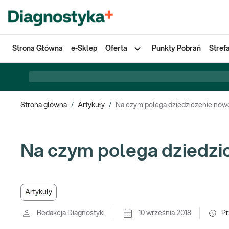
Strona Główna
e-Sklep
Oferta
Punkty Pobrań
Stref
Strona główna
/
Artykuły
/
Na czym polega dziedziczenie no
Na czym polega dziedz
Artykuły
Redakcja Diagnostyki
10 września 2018
Pr