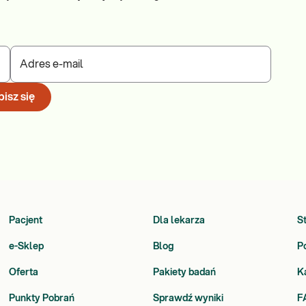
Adres e-mail
isz się
Pacjent
Dla lekarza
S
e-Sklep
Blog
P
Oferta
Pakiety badań
K
Punkty Pobrań
Sprawdź wyniki
F