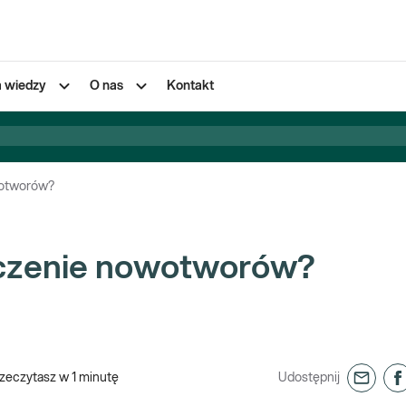
a wiedzy
O nas
Kontakt
wotworów?
iczenie nowotworów?
zeczytasz w
1
minutę
Udostępnij