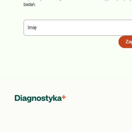
badań.
Imię
Zap