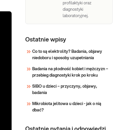
profilaktyki oraz
diagnostyki
laboratoryjnej.
Ostatnie wpisy
Co to są elektrolity? Badania, objawy
niedoboru i sposoby uzupełniania
Badania na płodność kobiet i mężczyzn –
przebieg diagnostyki krok po kroku
SIBO u dzieci – przyczyny, objawy,
badania
Mikrobiota jelitowa u dzieci - jak o nią
dbać?
Ostatnie pytania i odpowiedzi