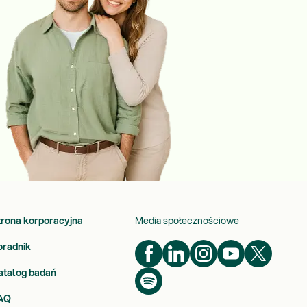
trona korporacyjna
Media społecznościowe
oradnik
atalog badań
AQ