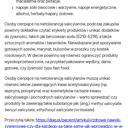
macadamia oraz pistacje;
napoje: soki owocowe i warzywne, napoje energetyczne,
alkohol, herbaty/napary ziołowe.
Osoby cierpiące na nietolerancję salicylanów, podczas zakupów
powinny dokładnie czytać etykiety produktów i unikać dodatków
do żywności, takich jak benzoesan sodu (E210–E219), a także
sztucznych aromatów i barwników. Niewskazane jest spożywanie
gotowych sosów, marynat, bulionów w proszku czy kostek
rosołowych. W diecie powinno się również ograniczyć produkty
wysokoprzetworzone, na przykład pakowane wędliny, dania
gotowe, czy żywność typu fast food.
Osoby cierpiące na nietolerancję salicylanów muszą unikać
również leków zawierających kwas acetylosalicylowy (np.
aspiryna, polopiryna) oraz kosmetyków na bazie kwasu
salicylowego i pochodnych salicylanów – warto sprawdzać czy
produkty te zawierają takie substancje jak: (ang.)
methyl salicylate,
benzyl salicylate, ethylhexyl salicylate (octisalate
).
Przeczytaj także:
https://diag.pl/pacjent/artykuly/zdrowe-nawyki-
zywieniowe-czy-dla-kazdego-sa-takie-same-jak-wprowadzic-je-w-