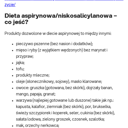
zycie/
Dieta aspirynowa/niskosalicylanowa –
co jeść?
Produkty dozwolone w diecie aspirynowej to między innymi:
pieczywo pszenne (bez nasion i dodatków);
mięso i ryby (z wyjątkiem wędzonych) bez marynat i
przypraw;
jajka;
tofu;
produkty mleczne;
oleje (słonecznikowy, sojowy), masło klarowane;
owoce: gruszka (gotowana, bez skórki), dojrzały banan,
mango, papaja, granat;
warzywa (najlepiej gotowane lub duszone) takie jak np.:
kapusta, kalafior, ziemniak (bez skórki), por, brukselka,
świeży szczypiorek i koperek, seler, cukinia (bez skórki),
sałata lodowa, zielony groszek, czosnek, szalotka;
mak, orzechy nerkowca;