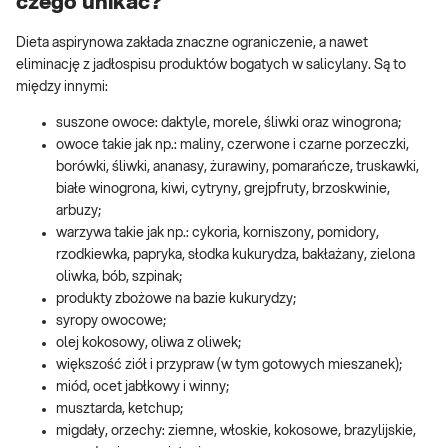
czego unikać?
Dieta aspirynowa zakłada znaczne ograniczenie, a nawet
eliminację z jadłospisu produktów bogatych w salicylany. Są to
między innymi:
suszone owoce: daktyle, morele, śliwki oraz winogrona;
owoce takie jak np.: maliny, czerwone i czarne porzeczki,
borówki, śliwki, ananasy, żurawiny, pomarańcze, truskawki,
białe winogrona, kiwi, cytryny, grejpfruty, brzoskwinie,
arbuzy;
warzywa takie jak np.: cykoria, korniszony, pomidory,
rzodkiewka, papryka, słodka kukurydza, bakłażany, zielona
oliwka, bób, szpinak;
produkty zbożowe na bazie kukurydzy;
syropy owocowe;
olej kokosowy, oliwa z oliwek;
większość ziół i przypraw (w tym gotowych mieszanek);
miód, ocet jabłkowy i winny;
musztarda, ketchup;
migdały, orzechy: ziemne, włoskie, kokosowe, brazylijskie,