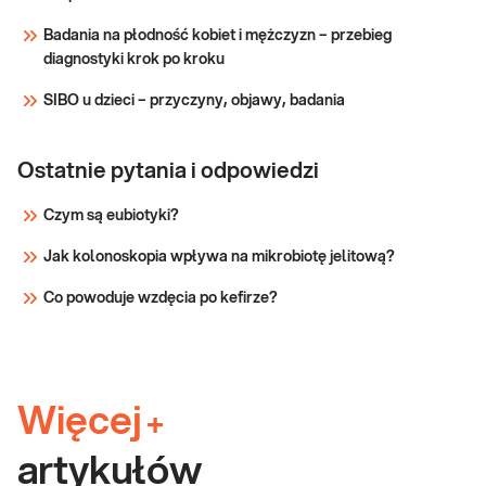
żywienia do rzeczywistych potrzeb
i plan
organizmu. Dzięki badaniom można wykryć, a
Badania na płodność kobiet i mężczyzn – przebieg
żywieniowy)
następnie uwzględn
diagnostyki krok po kroku
Sprawdź
SIBO u dzieci – przyczyny, objawy, badania
Ostatnie pytania i odpowiedzi
Czym są eubiotyki?
Jak kolonoskopia wpływa na mikrobiotę jelitową?
Co powoduje wzdęcia po kefirze?
Więcej
+
artykułów