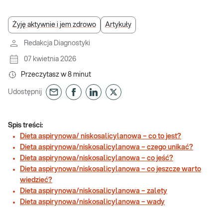
Żyję aktywnie i jem zdrowo
Artykuły
Redakcja Diagnostyki
07 kwietnia 2026
Przeczytasz w
8
minut
Udostępnij
Spis treści:
Dieta aspirynowa/ niskosalicylanowa – co to jest?
Dieta aspirynowa/niskosalicylanowa – czego unikać?
Dieta aspirynowa/niskosalicylanowa – co jeść?
Dieta aspirynowa/niskosalicylanowa – co jeszcze warto
wiedzieć?
Dieta aspirynowa/niskosalicylanowa – zalety
Dieta aspirynowa/niskosalicylanowa – wady