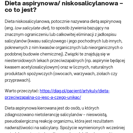
Dieta aspirynowa/ niskosalicylanowa –
co to jest?
Dieta niskosalicylanowa, potocznie nazywana dietą aspirynową
(ang.
low salicylate diet
), to sposób żywienia bazujący na
znacznym ograniczeniu lub całkowitej eliminacji z jadłospisu
salicylanów (kwasu salicylowego i jego pochodnych lub innych,
pokrewnych z nim kwasów organicznych lub nieorganicznych o
podobnej budowie chemicznej). Związki te znajdują się w
niesteroidowych lekach przeciwzapalnych (np. aspirynie będącej
kwasem acetylosalicylowym) oraz w licznych, naturalnych
produktach spożywczych (owocach, warzywach, ziołach czy
przyprawach).
Warto przeczytać:
https://diag.pl/pacjent/artykuly/dieta-
przeciwzapalna-co-jesc-a-czego-unikac/
Dieta aspirynowa kierowana jest do osób, u których
zdiagnozowano nietolerancję salicylanów – nieswoistą,
pseudoalergiczną reakcję organizmu, która jest rezultatem
nadwrażliwości na salicylany. Spożycie wymienionych wcześniej