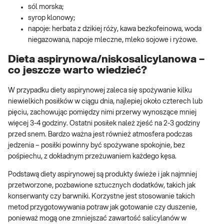
sól morska;
syrop klonowy;
napoje: herbata z dzikiej róży, kawa bezkofeinowa, woda
niegazowana, napoje mleczne, mleko sojowe i ryżowe.
Dieta aspirynowa/niskosalicylanowa –
co jeszcze warto wiedzieć?
W przypadku diety aspirynowej zaleca się spożywanie kilku
niewielkich posiłków w ciągu dnia, najlepiej około czterech lub
pięciu, zachowując pomiędzy nimi przerwy wynoszące mniej
więcej 3-4 godziny. Ostatni posiłek należ zjeść na 2-3 godziny
przed snem. Bardzo ważna jest również atmosfera podczas
jedzenia – posiłki powinny być spożywane spokojnie, bez
pośpiechu, z dokładnym przeżuwaniem każdego kęsa.
Podstawą diety aspirynowej są produkty świeże i jak najmniej
przetworzone, pozbawione sztucznych dodatków, takich jak
konserwanty czy barwniki. Korzystne jest stosowanie takich
metod przygotowywania potraw jak gotowanie czy duszenie,
ponieważ mogą one zmniejszać zawartość salicylanów w