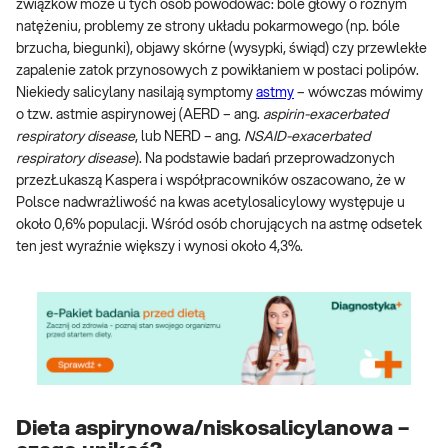
związków może u tych osób powodować: bóle głowy o różnym
natężeniu, problemy ze strony układu pokarmowego (np. bóle
brzucha, biegunki), objawy skórne (wysypki, świąd) czy przewlekłe
zapalenie zatok przynosowych z powikłaniem w postaci polipów.
Niekiedy salicylany nasilają symptomy
astmy
– wówczas mówimy
o tzw. astmie aspirynowej (AERD – ang.
aspirin-exacerbated
respiratory disease
, lub NERD – ang.
NSAID-exacerbated
respiratory disease
). Na podstawie badań przeprowadzonych
przezŁukaszą Kaspera i współpracowników oszacowano, że w
Polsce nadwrażliwość na kwas acetylosalicylowy występuje u
około 0,6% populacji. Wśród osób chorujących na astmę odsetek
ten jest wyraźnie większy i wynosi około 4,3%.
Dieta aspirynowa/niskosalicylanowa –