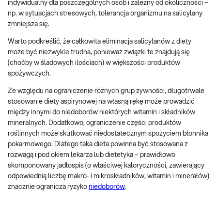
indywidualny dla poszczególnych osób i zależny od okoliczności –
np. w sytuacjach stresowych, tolerancja organizmu na salicylany
zmniejsza się.
Warto podkreślić, że całkowita eliminacja salicylanów z diety
może być niezwykle trudna, ponieważ związki te znajdują się
(choćby w śladowych ilościach) w większości produktów
spożywczych.
Ze względu na ograniczenie różnych grup żywności, długotrwałe
stosowanie diety aspirynowej na własną rękę może prowadzić
między innymi do niedoborów niektórych witamin i składników
mineralnych. Dodatkowo, ograniczenie części produktów
roślinnych może skutkować niedostatecznym spożyciem błonnika
pokarmowego. Dlatego taka dieta powinna być stosowana z
rozwagą i pod okiem lekarza lub dietetyka – prawidłowo
skomponowany jadłospis (o właściwej kaloryczności, zawierający
odpowiednią liczbę makro- i mikroskładników, witamin i minerałów)
znacznie ogranicza ryzyko
niedoborów
.