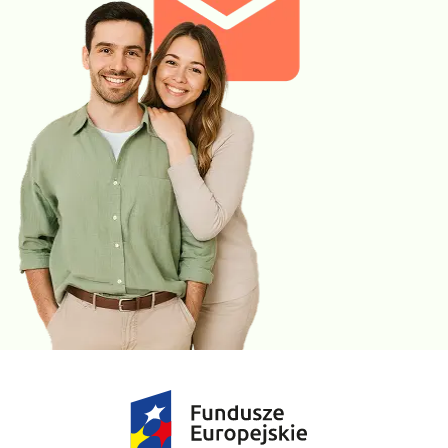
Fosfor nieorganiczny
jest pierwiastkiem niezbędnym do
prawidłowego funkcjonowania układu nerwowego,
mięśniowego i kostnego. Wskazaniem do jego oznaczenia
są: niedobór witaminy D, objawy osłabienia mięśni i kości,
zaburzenia neurologiczne, ale także choroby nerek
(przewlekła niewydolność i kamica nerkowa) i przytarczyc.
Jego prawidłowe stężenie we krwi jest kluczowe u dzieci, u
których minerał ten w największym stopniu wykorzystywany
jest do budowy kości, zębów, tkanek miękkich, ale także
błon komórkowych.
Magnez
bierze udział w przekazywaniu impulsów nerwowo
– mięśniowych, wpływa również na poprawne
funkcjonowanie przytarczyc, czyli gruczołów
odpowiedzialnych za utrzymywanie prawidłowego poziomu
wapnia w organizmie. Stężenie magnezu we krwi
regulowane jest przez nerki, stąd choroby nerek są
wskazaniem do regularnego monitorowania jego poziomu.
Oznaczenie magnezu jest niezbędne w ustaleniu przyczyny
nawracających skurczy mięśniowych, drżenia lub/i
osłabienia mięśni oraz uczucia mrowienia, ale także