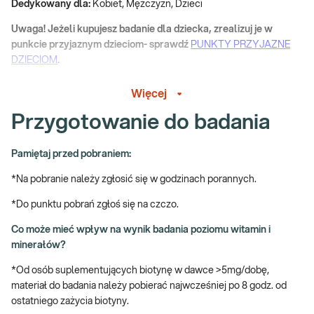
Dedykowany dla:
Kobiet, Mężczyzn, Dzieci
Uwaga! Jeżeli kupujesz badanie dla dziecka, zrealizuj je w
punkcie przyjaznym dzieciom- sprawdź
PUNKTY PRZYJAZNE
DZIECIOM
.
Wskazany:
Więcej
→ W przypadku podejrzenia niedoborów witamin lub/i składników
Przygotowanie do badania
mineralnych objawiających się np. jako spadek odporności, anemia,
drżenia lub/i osłabienie mięśni, zaburzenia neurologiczne,
Pamiętaj przed pobraniem:
osteoporoza, pogorszenie stanu skóry i włosów
*Na pobranie należy zgłosić się w godzinach porannych.
→ W monitorowaniu efektów suplementacji witaminami lub/i
składnikami mineralnymi
*Do punktu pobrań zgłoś się na czczo.
→ Profilaktycznie, do oceny ogólnego stanu zdrowia
Co może mieć wpływ na wynik badania poziomu witamin i
minerałów?
Jak się pobiera materiał do badania niedoboru witamin i
minerałów?
*Od osób suplementujących biotynę w dawce >5mg/dobę,
materiał do badania należy pobierać najwcześniej po 8 godz. od
Do wykonania badań uwzględnionych w e-pakiecie niezbędna jest
ostatniego zażycia biotyny.
próbka krwi.