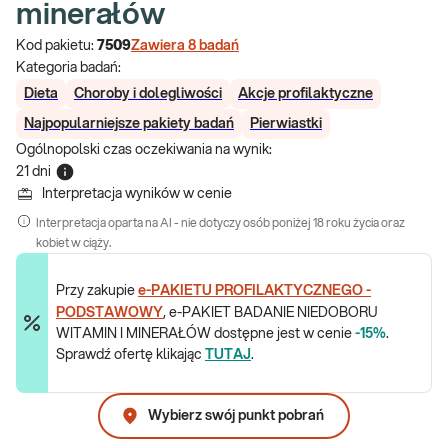
minerałów
Kod pakietu:
7509
Zawiera
8
badań
Kategoria badań:
Dieta
Choroby i dolegliwości
Akcje profilaktyczne
Najpopularniejsze pakiety badań
Pierwiastki
Ogólnopolski czas oczekiwania na wynik
:
21 dni
Interpretacja wyników w cenie
Interpretacja oparta na AI - nie dotyczy osób poniżej 18 roku życia oraz
kobiet w ciąży.
Przy zakupie
e-PAKIETU PROFILAKTYCZNEGO -
PODSTAWOWY
, e-PAKIET BADANIE NIEDOBORU
WITAMIN I MINERAŁÓW dostępne jest w cenie
-15%
.
Sprawdź ofertę klikając
TUTAJ
.
Wybierz swój punkt pobrań