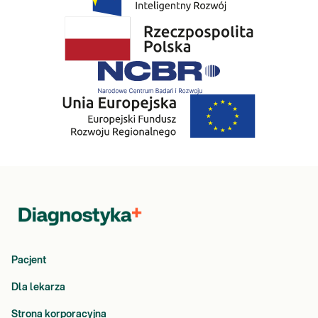
zaburzeń rytmu serca. Szacuje się, że niedobór magnezu
może dotyczyć nawet 10% populacji.
Żelazo
to pierwiastek warunkujący prawidłowość procesu
tworzenia krwinek czerwonych. Jego niedobór zwykle jest
konsekwencją małej podaży w diecie, zwiększonego
zapotrzebowania (np. okres wzmożonego wzrostu, ciąża)
lub nadmiernej utraty z organizmu (np. krwawienia z
przewodu pokarmowego, obfite miesiączki). Konsekwencją
niedoboru żelaza jest anemia mikrocytarna, objawiająca się
osłabieniem, bladością powłok skórnych, spadkiem kondycji
fizycznej, kołataniem serca, zawrotami i bólem głowy,
drażliwością. U dzieci obserwuje się opóźnione dojrzewanie
(brak miesiączki, nieregularne miesiączki), trudności w
gojeniu ran, brak koncentracji i trudności w zapamiętywaniu,
spaczony apetyt (potrzeba zjadania produktów niejadalnych
np. kredy, ziemi, mąki ziemniaczanej). Niezależnie od wieku
pojawiają się problemy ze skórą, jest ona sucha, nadmiernie
Pacjent
przerzedzają się włosy.
Cynk
ze względu na swój udział w budowie kilkudziesięciu
Dla lekarza
różnych enzymów, uczestniczy w metabolizmie
węglowodanów i białek, procesie mineralizacji kości, gojenia
Strona korporacyjna