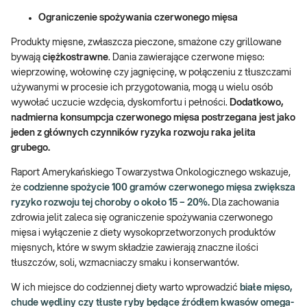
Ograniczenie spożywania czerwonego mięsa
Produkty mięsne, zwłaszcza pieczone, smażone czy grillowane
bywają
ciężkostrawne
. Dania zawierające czerwone mięso:
wieprzowinę, wołowinę czy jagnięcinę, w połączeniu z tłuszczami
używanymi w procesie ich przygotowania, mogą u wielu osób
wywołać uczucie wzdęcia, dyskomfortu i pełności.
Dodatkowo,
nadmierna konsumpcja czerwonego mięsa postrzegana jest jako
jeden z głównych czynników ryzyka rozwoju raka jelita
grubego.
Raport Amerykańskiego Towarzystwa Onkologicznego wskazuje,
że
codzienne spożycie 100 gramów czerwonego mięsa zwiększa
ryzyko rozwoju tej choroby o około 15 – 20%.
Dla zachowania
zdrowia jelit zaleca się ograniczenie spożywania czerwonego
mięsa i wyłączenie z diety wysokoprzetworzonych produktów
mięsnych, które w swym składzie zawierają znaczne ilości
tłuszczów, soli, wzmacniaczy smaku i konserwantów.
W ich miejsce do codziennej diety warto wprowadzić
białe mięso,
chude wędliny czy tłuste ryby będące źródłem kwasów omega-