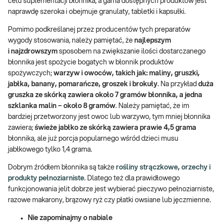
celu suplementacji błonnika, a gama dostępnych produktów jest
naprawdę szeroka i obejmuje granulaty, tabletki i kapsułki.
Pomimo podkreślanej przez producentów tych preparatów
wygody stosowania, należy pamiętać, że
najlepszym
i najzdrowszym
sposobem na zwiększanie ilości dostarczanego
błonnika jest spożycie bogatych w błonnik produktów
spożywczych;
warzyw i owoców, takich jak: maliny, gruszki,
jabłka, banany, pomarańcze, groszek i brokuły
. Na przykład
duża
gruszka ze skórką zawiera około 7 gramów błonnika, a jedna
szklanka malin – około 8 gramów
. Należy pamiętać, że im
bardziej przetworzony jest owoc lub warzywo, tym mniej błonnika
zawiera;
świeże jabłko ze skórką zawiera prawie 4,5 grama
błonnika, ale już porcja popularnego wśród dzieci musu
jabłkowego tylko 1,4 grama.
Dobrym źródłem błonnika są także
rośliny strączkowe, orzechy i
produkty pełnoziarniste
. Dlatego też dla prawidłowego
funkcjonowania jelit dobrze jest wybierać pieczywo pełnoziarniste,
razowe makarony, brązowy ryż czy płatki owsiane lub jęczmienne.
Nie zapominajmy o nabiale