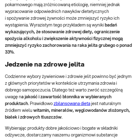
pokarmowego mają zróżnicowaną etiologię, niemniej jednak
wypracowanie odpowiednich nawyków dietetycznych
i spożywanie zdrowej żywności może zmniejszyć ryzyko ich
wystąpienia. Wyrazistym tego przykładem są wyniki
badań
wykazujących, że stosowanie zdrowej diety, ograniczenie
spożycia alkoholu i zwiększenie aktywności fizycznej mogą
zmniejszyć ryzyko zachorowania na raka jelita grubego o ponad
33%
.
Jedzenie na zdrowe jelita
Codzienne wybory żywieniowe i zdrowie jelit powinno być jednym
z głównych priorytetów w kontekście utrzymania zdrowia i
dobrego samopoczucia. Dlatego też warto zwróć szczególną
uwagę n
a jakość i zawartość błonnika w wybieranych
produktach
. Prawidłowo
zbilansowana dieta
jest naturalnym
źródłem wielu
witamin, minerałów, węglowodanów złożonych,
białek i zdrowych tłuszczów
.
Wybierając produkty dobre jakościowo i bogate w składniki
odżywcze, dostarczamy naszemu organizmowi substancje