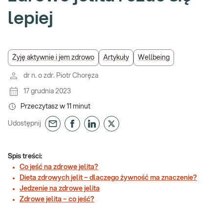
lepiej
Żyję aktywnie i jem zdrowo
Artykuły
Wellbeing
dr n. o zdr. Piotr Choręza
17 grudnia 2023
Przeczytasz w
11
minut
Udostępnij
Spis treści:
Co jeść na zdrowe jelita?
Dieta zdrowych jelit – dlaczego żywność ma znaczenie?
Jedzenie na zdrowe jelita
Zdrowe jelita – co jeść?