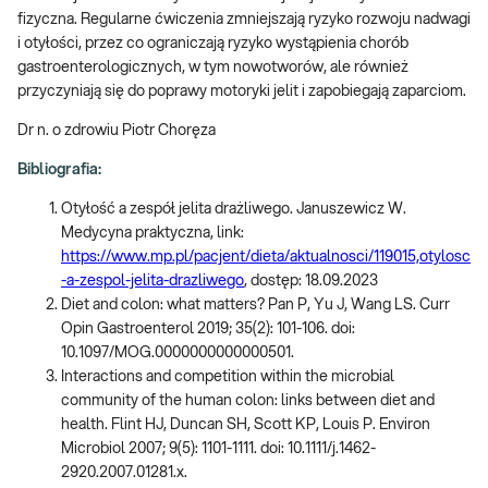
fizyczna. Regularne ćwiczenia zmniejszają ryzyko rozwoju nadwagi
i otyłości, przez co ograniczają ryzyko wystąpienia chorób
gastroenterologicznych, w tym nowotworów, ale również
przyczyniają się do poprawy motoryki jelit i zapobiegają zaparciom.
Dr n. o zdrowiu Piotr Choręza
Bibliografia:
Otyłość a zespół jelita drażliwego. Januszewicz W.
Medycyna praktyczna, link:
https://www.mp.pl/pacjent/dieta/aktualnosci/119015,otylosc
-a-zespol-jelita-drazliwego
, dostęp: 18.09.2023
Diet and colon: what matters? Pan P, Yu J, Wang LS. Curr
Opin Gastroenterol 2019; 35(2): 101-106. doi:
10.1097/MOG.0000000000000501.
Interactions and competition within the microbial
community of the human colon: links between diet and
health. Flint HJ, Duncan SH, Scott KP, Louis P. Environ
Microbiol 2007; 9(5): 1101-1111. doi: 10.1111/j.1462-
2920.2007.01281.x.