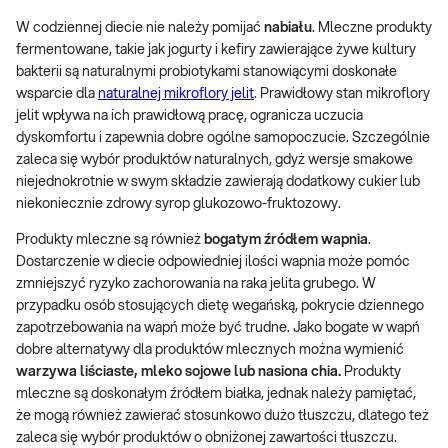
W codziennej diecie nie należy pomijać
nabiału
. Mleczne produkty
fermentowane, takie jak jogurty i kefiry zawierające żywe kultury
bakterii są naturalnymi probiotykami stanowiącymi doskonałe
wsparcie dla
naturalnej mikroflory jelit
. Prawidłowy stan mikroflory
jelit wpływa na ich prawidłową pracę, ogranicza uczucia
dyskomfortu i zapewnia dobre ogólne samopoczucie. Szczególnie
zaleca się wybór produktów naturalnych, gdyż wersje smakowe
niejednokrotnie w swym składzie zawierają dodatkowy cukier lub
niekoniecznie zdrowy syrop glukozowo-fruktozowy.
Produkty mleczne są również
bogatym źródłem wapnia
.
Dostarczenie w diecie odpowiedniej ilości wapnia może pomóc
zmniejszyć ryzyko zachorowania na raka jelita grubego. W
przypadku osób stosujących dietę wegańską, pokrycie dziennego
zapotrzebowania na wapń może być trudne. Jako bogate w wapń
dobre alternatywy dla produktów mlecznych można wymienić
warzywa liściaste, mleko sojowe lub nasiona chia.
Produkty
mleczne są doskonałym źródłem białka, jednak należy pamiętać,
że mogą również zawierać stosunkowo dużo tłuszczu, dlatego też
zaleca się wybór produktów o obniżonej zawartości tłuszczu.