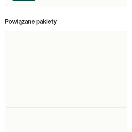
Powiązane pakiety
e-Pakiet
wysyłkowy -
NANOBIOME
NANOBIOME jest pierwszym badaniem