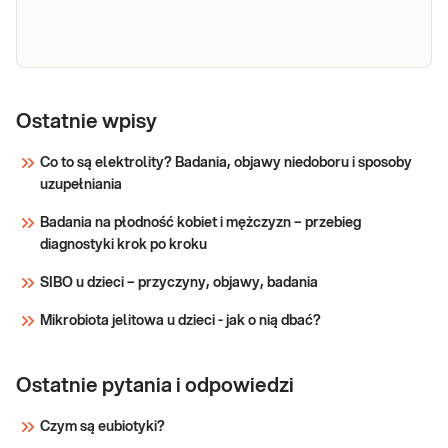
Sprawdź
Rak jelita grubego - panel dla zmian
umiarkowanego ryzyka NOD2 (3020insC), CHEK2
Ostatnie wpisy
(I157T), CDKN2A (P16) A148T
Co to są elektrolity? Badania, objawy niedoboru i sposoby
uzupełniania
Sprawdź
Badania na płodność kobiet i mężczyzn – przebieg
diagnostyki krok po kroku
SIBO u dzieci – przyczyny, objawy, badania
Mikrobiota jelitowa u dzieci - jak o nią dbać?
Ostatnie pytania i odpowiedzi
Czym są eubiotyki?