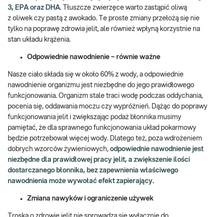
3, EPA oraz DHA
. Tłuszcze zwierzęce warto zastąpić oliwą
z oliwek czy pastą z awokado. Te proste zmiany przełożą się nie
tylko na poprawę zdrowia jelit, ale również wpłyną korzystnie na
stan układu krążenia.
Odpowiednie nawodnienie – równie ważne
Nasze ciało składa się w około 60% z wody, a odpowiednie
nawodnienie organizmu jest niezbędne do jego prawidłowego
funkcjonowania. Organizm stale traci wodę podczas oddychania,
pocenia się, oddawania moczu czy wypróżnień. Dążąc do poprawy
funkcjonowania jelit i zwiększając podaż błonnika musimy
pamiętać, że dla sprawnego funkcjonowania układ pokarmowy
będzie potrzebował więcej wody. Dlatego też, poza wdrożeniem
dobrych wzorców żywieniowych,
odpowiednie nawodnienie jest
niezbędne dla prawidłowej pracy jelit, a zwiększenie ilości
dostarczanego błonnika, bez zapewnienia właściwego
nawodnienia może wywołać efekt zapierający.
Zmiana nawyków i ograniczenie używek
Troska o zdrowie jelit nie sprowadza się wyłącznie do