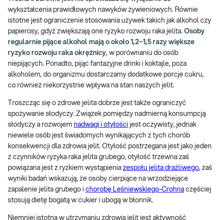
wykształcenia prawidłowych nawyków żywieniowych. Równie
istotne jest ograniczenie stosowania używek takich jak alkohol czy
papierosy, gdyż zwiększają one ryzyko rozwoju raka jelita.
Osoby
regularnie pijące alkohol mają o około 1,2–1,5 razy większe
ryzyko rozwoju raka okrężnicy
, w porównaniu do osób
niepijących. Ponadto, pijąc fantazyjne drinki i koktajle, poza
alkoholem, do organizmu dostarczamy dodatkowe porcje cukru,
co również niekorzystnie wpływa na stan naszych jelit.
Troszcząc się o zdrowe jelita dobrze jest także ograniczyć
spożywanie słodyczy. Związek pomiędzy nadmierną konsumpcją
słodyczy a rozwojem
nadwagi i otyłości
jest oczywisty, jednak
niewiele osób jest świadomych wynikających z tych chorób
konsekwencji dla zdrowia jelit. Otyłość postrzegana jest jako jeden
z czynników ryzyka raka jelita grubego, otyłość trzewna zaś
powiązana jest z ryzkiem wystąpienia
zespołu jelita drażliwego
, zaś
wyniki badań wskazują, że osoby cierpiące na wrzodziejące
zapalenie jelita grubego i
chorobę Leśniewskiego-Crohna
częściej
stosują dietę bogatą w cukier i ubogą w błonnik.
Niemniej istotna w utrzymaniu zdrowia jelit jest aktywność