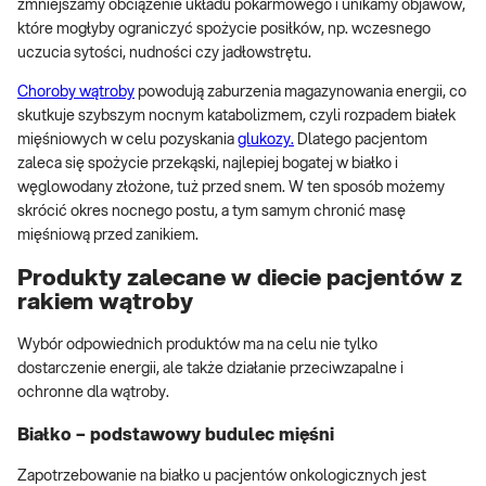
zmniejszamy obciążenie układu pokarmowego i unikamy objawów,
które mogłyby ograniczyć spożycie posiłków, np. wczesnego
uczucia sytości, nudności czy jadłowstrętu.
Choroby wątroby
powodują zaburzenia magazynowania energii, co
skutkuje szybszym nocnym katabolizmem, czyli rozpadem białek
mięśniowych w celu pozyskania
glukozy.
Dlatego pacjentom
zaleca się spożycie przekąski, najlepiej bogatej w białko i
węglowodany złożone, tuż przed snem. W ten sposób możemy
skrócić okres nocnego postu, a tym samym chronić masę
mięśniową przed zanikiem.
Produkty zalecane w diecie pacjentów z
rakiem wątroby
Wybór odpowiednich produktów ma na celu nie tylko
dostarczenie energii, ale także działanie przeciwzapalne i
ochronne dla wątroby.
Białko – podstawowy budulec mięśni
Zapotrzebowanie na białko u pacjentów onkologicznych jest