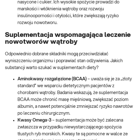
nasycone i cukier. Ich wysokie spożycie prowadzi do
marskości i włóknienia wątroby oraz rozwoju
insulinooporności i otyłości, które zwiększają ryzyko
rozwoju nowotworu.
Suplementacja wspomagająca leczenie
nowotworów wątroby
Odpowiednio dobrane składniki mogą przeciwdziałać
wyniszczeniu organizmu i poprawiać stan odżywienia. Jakich
substancji warto szukać w suplementach diety?
Aminokwasy rozgałęzione (BCAA)
– uważa się je za „złoty
standard” we wsparciu dietetycznym pacjentów z
chorobami wątroby. Badania wskazują, że suplementacja
BCAA może chronić masę mięśniową, zwiększać poziom
albumin, a nawet potencjalnie zmniejszać ryzyko nawrotów
po leczeniu chirurgicznym.
Kwasy Omega-3
– suplementacja może być zalecana
zwłaszcza w przypadku niewystarczającego spożycia
tłustych ryb morskich. Kwasy te są pomocne w walce ze