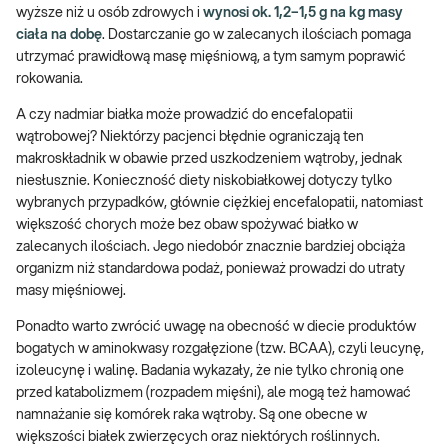
wyższe niż u osób zdrowych i
wynosi ok. 1,2–1,5 g na kg masy
ciała na dobę
. Dostarczanie go w zalecanych ilościach pomaga
utrzymać prawidłową masę mięśniową, a tym samym poprawić
rokowania.
A czy nadmiar białka może prowadzić do encefalopatii
wątrobowej? Niektórzy pacjenci błędnie ograniczają ten
makroskładnik w obawie przed uszkodzeniem wątroby, jednak
niesłusznie. Konieczność diety niskobiałkowej dotyczy tylko
wybranych przypadków, głównie ciężkiej encefalopatii, natomiast
większość chorych może bez obaw spożywać białko w
zalecanych ilościach. Jego niedobór znacznie bardziej obciąża
organizm niż standardowa podaż, ponieważ prowadzi do utraty
masy mięśniowej.
Ponadto warto zwrócić uwagę na obecność w diecie produktów
bogatych w aminokwasy rozgałęzione (tzw. BCAA), czyli leucynę,
izoleucynę i walinę. Badania wykazały, że nie tylko chronią one
przed katabolizmem (rozpadem mięśni), ale mogą też hamować
namnażanie się komórek raka wątroby. Są one obecne w
większości białek zwierzęcych oraz niektórych roślinnych.