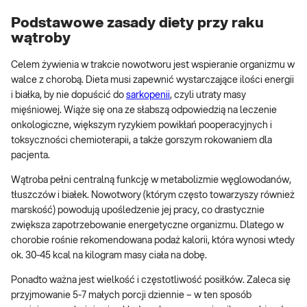
Podstawowe zasady diety przy raku
wątroby
Celem żywienia w trakcie nowotworu jest wspieranie organizmu w
walce z chorobą. Dieta musi zapewnić wystarczające ilości energii
i białka, by nie dopuścić do
sarkopenii
, czyli utraty masy
mięśniowej. Wiąże się ona ze słabszą odpowiedzią na leczenie
onkologiczne, większym ryzykiem powikłań pooperacyjnych i
toksyczności chemioterapii, a także gorszym rokowaniem dla
pacjenta.
Wątroba pełni centralną funkcję w metabolizmie węglowodanów,
tłuszczów i białek. Nowotwory (którym często towarzyszy również
marskość) powodują upośledzenie jej pracy, co drastycznie
zwiększa zapotrzebowanie energetyczne organizmu. Dlatego w
chorobie rośnie rekomendowana podaż kalorii, która wynosi wtedy
ok. 30-45 kcal na kilogram masy ciała na dobę.
Ponadto ważna jest wielkość i częstotliwość posiłków. Zaleca się
przyjmowanie 5-7 małych porcji dziennie – w ten sposób