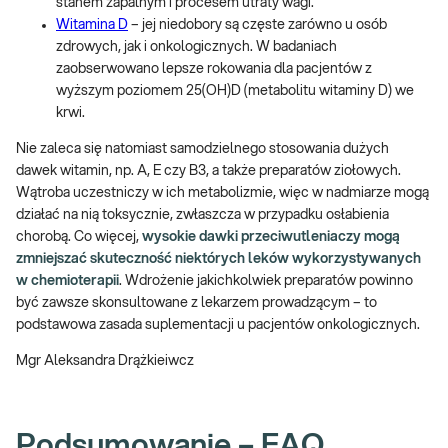
stanem zapalnym i procesem utraty wagi.
Witamina D
– jej niedobory są częste zarówno u osób
zdrowych, jak i onkologicznych. W badaniach
zaobserwowano lepsze rokowania dla pacjentów z
wyższym poziomem 25(OH)D (metabolitu witaminy D) we
krwi.
Nie zaleca się natomiast samodzielnego stosowania dużych
dawek witamin, np. A, E czy B3, a także preparatów ziołowych.
Wątroba uczestniczy w ich metabolizmie, więc w nadmiarze mogą
działać na nią toksycznie, zwłaszcza w przypadku osłabienia
chorobą. Co więcej,
wysokie dawki przeciwutleniaczy mogą
zmniejszać skuteczność niektórych leków wykorzystywanych
w chemioterapii
. Wdrożenie jakichkolwiek preparatów powinno
być zawsze skonsultowane z lekarzem prowadzącym – to
podstawowa zasada suplementacji u pacjentów onkologicznych.
Mgr Aleksandra Drążkieiwcz
Podsumowanie – FAQ