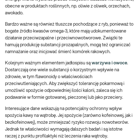
obecne w produktach roślinnych, np. oliwie z oliwek, orzechach,
awokado.
Bardzo ważne są również tłuszcze pochodzące z ryb, ponieważ to
bogate źródło kwasów omega-3, które mają udokumentowane
działanie przeciwzapalne i przeciwnowotworowe. Związki te
hamują produkcję substancji prozapalnych, mogą też ograniczać
namnażanie oraz inicjować śmierć komórek rakowych.
Kolejnym ważnym elementem jadłospisu są
warzywa i owoce
.
Dostarczają one wiele substancji o korzystnym wpływie na
zdrowie, w tym flawonoidy o właściwościach
przeciwutleniających. Aby zwiększyć tolerancję pokarmową i
umożliwić spożycie odpowiedniej ilości kalorii, zaleca się ich
podawanie w formie gotowanej, pieczonej lub jako przeciery.
Interesujące dane wskazują na potencjalny ochronny wpływ
spożycia kawy na wątrobę. Jej spożycie (zarówno kofeinowej, jak i
bezkofeinowej), może zmniejszać ryzyko rozwoju nowotworów.
Jednak te właściwości wymagają dalszych badań i są istotne
raczej z punktu profilaktyki niż leczenia raka wątroby.