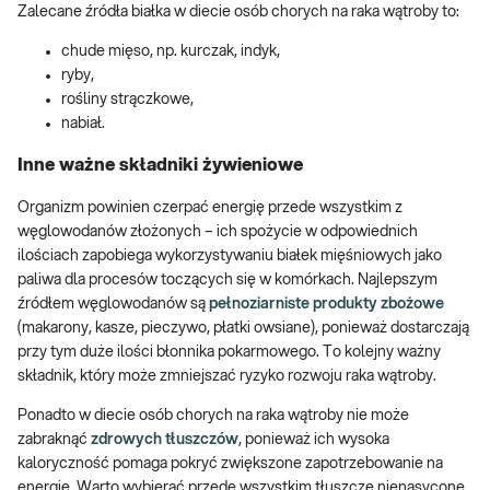
Zalecane źródła białka w diecie osób chorych na raka wątroby to:
chude mięso, np. kurczak, indyk,
ryby,
rośliny strączkowe,
nabiał.
Inne ważne składniki żywieniowe
Organizm powinien czerpać energię przede wszystkim z
węglowodanów złożonych – ich spożycie w odpowiednich
ilościach zapobiega wykorzystywaniu białek mięśniowych jako
paliwa dla procesów toczących się w komórkach. Najlepszym
źródłem węglowodanów są
pełnoziarniste produkty zbożowe
(makarony, kasze, pieczywo, płatki owsiane), ponieważ dostarczają
przy tym duże ilości błonnika pokarmowego. To kolejny ważny
składnik, który może zmniejszać ryzyko rozwoju raka wątroby.
Ponadto w diecie osób chorych na raka wątroby nie może
zabraknąć
zdrowych tłuszczów
, ponieważ ich wysoka
kaloryczność pomaga pokryć zwiększone zapotrzebowanie na
energię. Warto wybierać przede wszystkim tłuszcze nienasycone,