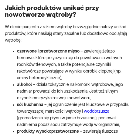
Jakich produktów unikać przy
nowotworze wątroby?
W diecie pacjenta z rakiem wątroby bezwzględnie należy unikać
produktów, które nasilają stany zapalne lub dodatkowo obciążają
wątrobę:
czerwone i przetworzone mięso
– zawierają żelazo
hemowe, które przyczynia się do powstawania wolnych
rodników tlenowych, a także potencjalne czynniki
rakotwórcze powstające w wyniku obróbki cieplnej (np.
aminy heterocykliczne),
alkohol
– działa toksycznie na komórki wątrobowe, jego
nadmiar prowadzi do ich uszkodzenia. Jest też silnym
czynnikiem ryzyka rozwoju nowotworu,
sól kuchenna
– jej ograniczenie jest kluczowe w przypadku
towarzyszącej marskości wątroby i
wodobrzusza
(gromadzenia się płynu w jamie brzusznej), ponieważ
nadmierna podaż sodu zatrzymuje wodę w organizmie,
produkty wysokoprzetworzone
– zawierają tłuszcze