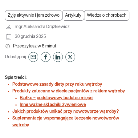
Żyję aktywnie i jem zdrowo
Artykuły
Wiedza o chorobach
mgr Aleksandra Drążkiewicz
30 grudnia 2025
Przeczytasz w
8
minut
Udostępnij
Spis treści:
Podstawowe zasady diety przy raku wątroby
Produkty zalecane w diecie pacjentów z rakiem wątroby
Białko – podstawowy budulec mięśni
Inne ważne składniki żywieniowe
Jakich produktów unikać przy nowotworze wątroby?
Suplementacja wspomagająca leczenie nowotworów
wątroby