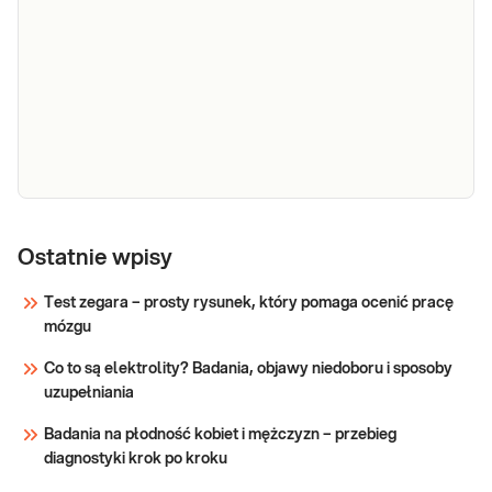
Sprawdź
zażółceniem), przewlekłym zmęczeniem,
nudnościami i wymio
Próby
wątrobowe
Ostatnie wpisy
Próby wątrobowe. Oznaczenie wartości
(ALT, AST,
parametrów wątroby (enzymów
Test zegara – prosty rysunek, który pomaga ocenić pracę
wątrobowych i bilirubiny) przydatne w
ALP, BIL,
mózgu
diagnostyce chorób wątroby i dróg
GGTP)
żółciowych.
Co to są elektrolity? Badania, objawy niedoboru i sposoby
Sprawdź
uzupełniania
Badania na płodność kobiet i mężczyzn – przebieg
diagnostyki krok po kroku