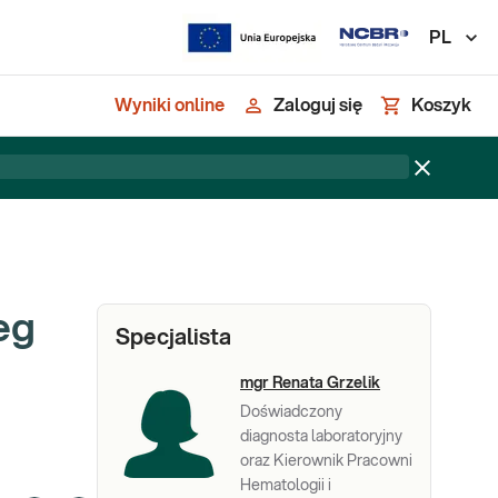
PL
Wyniki online
Zaloguj się
Koszyk
eg
Specjalista
mgr Renata Grzelik
Doświadczony
diagnosta laboratoryjny
oraz Kierownik Pracowni
Hematologii i