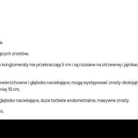
a:
zących zrostów;
onglomeraty nie przekraczają 5 cm i są rozsiane na otrzewnej i jajnikac
owierzchowne i głęboko naciekające; mogą występować zrosty okołojajn
niej 10 cm,
 głęboko naciekające, duże torbiele endometrialne, masywne zrosty.
h.