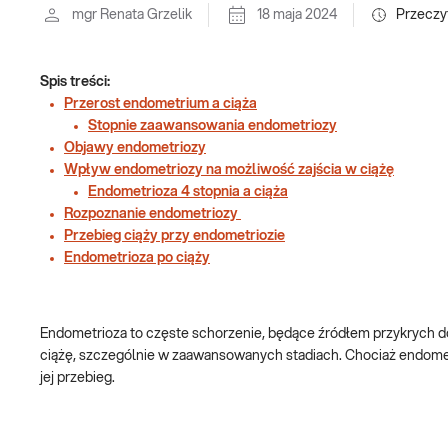
mgr Renata Grzelik
18 maja 2024
Przeczy
Spis treści:
Przerost endometrium a ciąża
Stopnie zaawansowania endometriozy
Objawy endometriozy
Wpływ endometriozy na możliwość zajścia w ciążę
Endometrioza 4 stopnia a ciąża
Rozpoznanie endometriozy
Przebieg ciąży przy endometriozie
Endometrioza po ciąży
Endometrioza to częste schorzenie, będące źródłem przykrych do
ciążę, szczególnie w zaawansowanych stadiach. Chociaż endometri
jej przebieg.