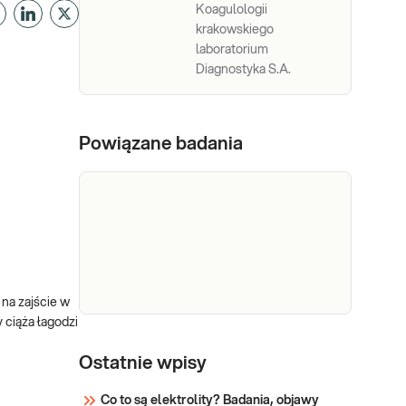
Koagulologii
krakowskiego
laboratorium
Diagnostyka S.A.
Powiązane badania
na zajście w
 ciąża łagodzi
CA
CA 125. Marker raka jajnika.
Oznaczany w surowicy jest
125
Ostatnie wpisy
przydatny w ocenie skuteczności
leczenia i wykrywanie nawrotów
Co to są elektrolity? Badania, objawy