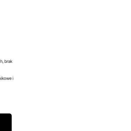
h, brak
ikowe i