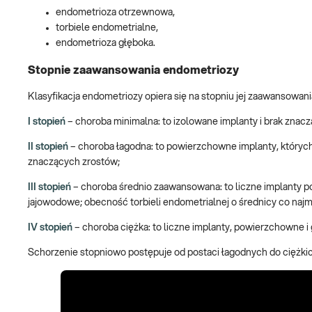
endometrioza otrzewnowa,
torbiele endometrialne,
endometrioza głęboka.
Stopnie zaawansowania endometriozy
Klasyfikacja endometriozy opiera się na stopniu jej zaawansowani
I stopień
– choroba minimalna: to izolowane implanty i brak znac
II stopień
– choroba łagodna: to powierzchowne implanty, których k
znaczących zrostów;
III stopień
– choroba średnio zaawansowana: to liczne implanty p
jajowodowe; obecność torbieli endometrialnej o średnicy co najm
IV stopień
– choroba ciężka: to liczne implanty, powierzchowne i
Schorzenie stopniowo postępuje od postaci łagodnych do ciężkic