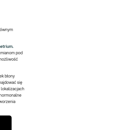
głównym
etrium.
 zmianom pod
 możliwość
ek błony
znajdować się
lokalizacjach
y hormonalne
worzenia