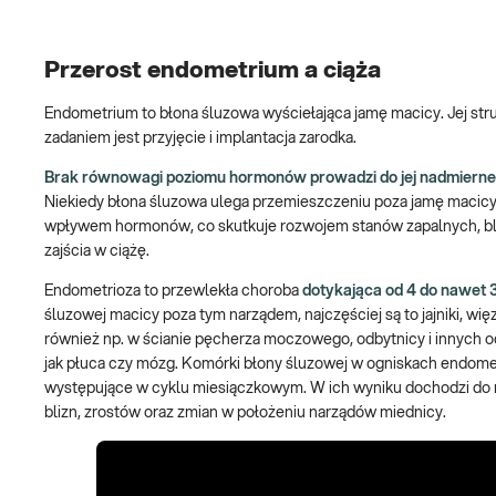
Przerost endometrium a ciąża
Endometrium to błona śluzowa wyściełająca jamę macicy. Jej str
zadaniem jest przyjęcie i implantacja zarodka.
Brak równowagi poziomu hormonów prowadzi do jej nadmierneg
Niekiedy błona śluzowa ulega przemieszczeniu poza jamę macicy,
wpływem hormonów, co skutkuje rozwojem stanów zapalnych, bliz
zajścia w ciążę.
Endometrioza to przewlekła choroba
dotykająca od 4 do nawet
śluzowej macicy poza tym narządem, najczęściej są to jajniki, w
również np. w ścianie pęcherza moczowego, odbytnicy i innych o
jak płuca czy mózg. Komórki błony śluzowej w ogniskach endome
występujące w cyklu miesiączkowym. W ich wyniku dochodzi do 
blizn, zrostów oraz zmian w położeniu narządów miednicy.