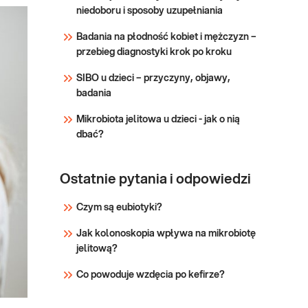
choroby. Wchodzi w skład
niedoboru i sposoby uzupełniania
Sprawdź
algorytmu oceny ryzyka raka
Badania na płodność kobiet i mężczyzn –
jajnika: ROMA.
przebieg diagnostyki krok po kroku
SIBO u dzieci – przyczyny, objawy,
badania
Mikrobiota jelitowa u dzieci - jak o nią
dbać?
Ostatnie pytania i odpowiedzi
Czym są eubiotyki?
Jak kolonoskopia wpływa na mikrobiotę
jelitową?
Co powoduje wzdęcia po kefirze?