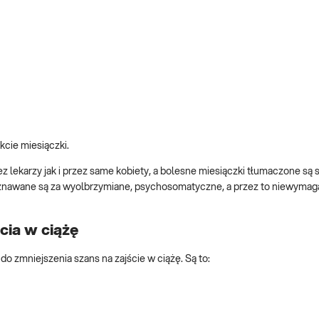
cie miesiączki.
lekarzy jak i przez same kobiety, a bolesne miesiączki tłumaczone są 
znawane są za wyolbrzymiane, psychosomatyczne, a przez to niewymag
ia w ciążę
zmniejszenia szans na zajście w ciążę. Są to: