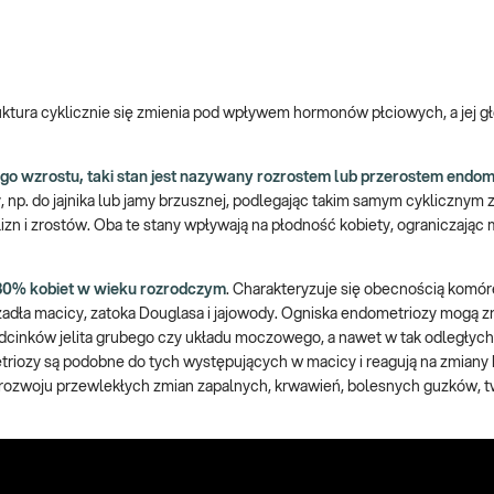
uktura cyklicznie się zmienia pod wpływem hormonów płciowych, a jej 
o wzrostu, taki stan jest nazywany rozrostem lub przerostem endom
 np. do jajnika lub jamy brzusznej, podlegając takim samym cyklicznym
n i zrostów. Oba te stany wpływają na płodność kobiety, ograniczając
 30% kobiet w wieku rozrodczym
. Charakteryzuje się obecnością komór
ięzadła macicy, zatoka Douglasa i jajowody. Ogniska endometriozy mogą 
dcinków jelita grubego czy układu moczowego, a nawet w tak odległych 
triozy są podobne do tych występujących w macicy i reagują na zmian
rozwoju przewlekłych zmian zapalnych, krwawień, bolesnych guzków, t