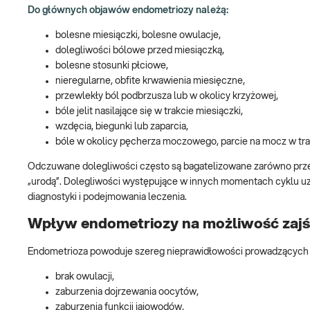
Do głównych objawów endometriozy należą:
bolesne miesiączki, bolesne owulacje,
dolegliwości bólowe przed miesiączką,
bolesne stosunki płciowe,
nieregularne, obfite krwawienia miesięczne,
przewlekły ból podbrzusza lub w okolicy krzyżowej,
bóle jelit nasilające się w trakcie miesiączki,
wzdęcia, biegunki lub zaparcia,
bóle w okolicy pęcherza moczowego, parcie na mocz w trak
Odczuwane dolegliwości często są bagatelizowane zarówno przez 
„urodą”. Dolegliwości występujące w innych momentach cyklu u
diagnostyki i podejmowania leczenia.
Wpływ endometriozy na możliwość zajśc
Endometrioza powoduje szereg nieprawidłowości prowadzących do 
brak owulacji,
zaburzenia dojrzewania oocytów,
zaburzenia funkcji jajowodów,