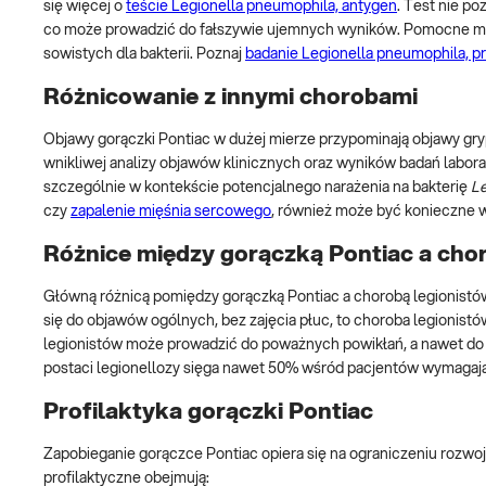
się więcej o
teście Legionella pneumophila, antygen
. Test nie p
co może prowadzić do fałszywie ujemnych wyników. Pomocne mogą
sowistych dla bakterii. Poznaj
badanie Legionella pneumophila, pr
Różnicowanie z innymi chorobami
Objawy gorączki Pontiac w dużej mierze przypominają objawy g
wnikliwej analizy objawów klinicznych oraz wyników badań labor
szczególnie w kontekście potencjalnego narażenia na bakterię
Le
czy
zapalenie mięśnia sercowego
, również może być konieczne 
Różnice między gorączką Pontiac a cho
Główną różnicą pomiędzy gorączką Pontiac a chorobą legionistów 
się do objawów ogólnych, bez zajęcia płuc, to choroba legionistó
legionistów może prowadzić do poważnych powikłań, a nawet do z
postaci legionellozy sięga nawet 50% wśród pacjentów wymagając
Profilaktyka gorączki Pontiac
Zapobieganie gorączce Pontiac opiera się na ograniczeniu rozwoju 
profilaktyczne obejmują: