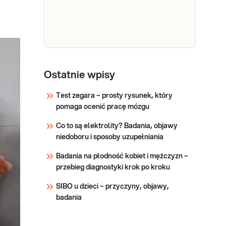
w moczu rozpuszczalnego
Sprawdź
antygenu pałeczek
Legionella pneumophila,
przydatne we wczesnej
diagnostyce legionelozy.
Legionella
pneumophila,
Ostatnie wpisy
Legionella pneumophila,
przeciwciała
przeciwciała całkowite
Test zegara – prosty rysunek, który
(legionelloza).
całkowite
pomaga ocenić pracę mózgu
Jakościowe, łączne,
(legionelloza)
oznaczenie metodą ELISA
Co to są elektrolity? Badania, objawy
w surowicy, przeciwciał
Sprawdź
niedoboru i sposoby uzupełniania
IgA, IgG i IgM
specyficznych w
Badania na płodność kobiet i mężczyzn –
stosunku do antygenów
przebieg diagnostyki krok po kroku
Legionella pneumophila
serotypów 1-7 (Lp1-7),
SIBO u dzieci – przyczyny, objawy,
przydatne w diagno
badania