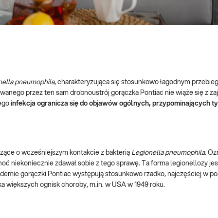
nella pneumophila
, charakteryzująca się stosunkowo łagodnym przebieg
anego przez ten sam drobnoustrój gorączka Pontiac nie wiąże się z zaj
tego
infekcja ogranicza się do objawów ogólnych, przypominających 
czące o wcześniejszym kontakcie z bakterią
Legionella pneumophila.
Ozn
choć niekoniecznie zdawał sobie z tego sprawę. Ta forma legionellozy j
demie gorączki Pontiac występują stosunkowo rzadko, najczęściej w po
 większych ognisk choroby, m.in. w USA w 1949 roku.