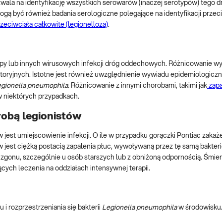
ozwala na identyfikację wszystkich serowarów (inaczej serotypów) tego d
 być również badania serologiczne polegające na identyfikacji przeci
zeciwciała całkowite (legionelloza)
.
rypy lub innych wirusowych infekcji dróg oddechowych. Różnicowanie 
atoryjnych. Istotne jest również uwzględnienie wywiadu epidemiologicz
gionella pneumophila
. Różnicowanie z innymi chorobami, takimi jak
zapa
w niektórych przypadkach.
robą legionistów
jest umiejscowienie infekcji. O ile w przypadku gorączki Pontiac zakaż
w jest ciężką postacią zapalenia płuc, wywoływaną przez tę samą bakter
gonu, szczególnie u osób starszych lub z obniżoną odpornością. Śmier
ych leczenia na oddziałach intensywnej terapii.
i rozprzestrzeniania się bakterii
Legionella pneumophila
w środowisku.