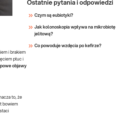
Ostatnie pytania i odpowiedzi
Czym są eubiotyki?
Jak kolonoskopia wpływa na mikrobiotę
jelitową?
Co powoduje wzdęcia po kefirze?
iem i brakiem
ęciem płuc i
typowe objawy
acza to, że
est bowiem
staci