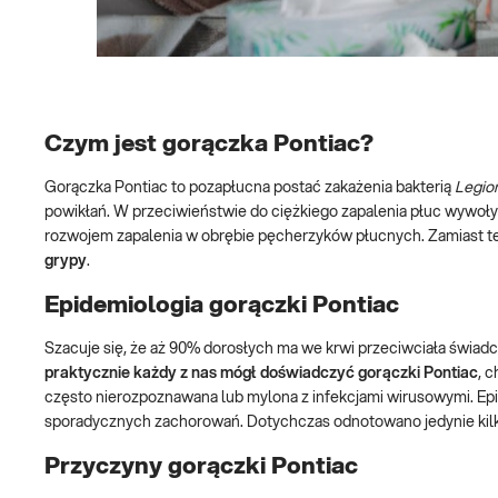
Czym jest gorączka Pontiac?
Gorączka Pontiac to pozapłucna postać zakażenia bakterią
Legio
powikłań. W przeciwieństwie do ciężkiego zapalenia płuc wywoływ
rozwojem zapalenia w obrębie pęcherzyków płucnych. Zamiast 
grypy
.
Epidemiologia gorączki Pontiac
Szacuje się, że aż 90% dorosłych ma we krwi przeciwciała świad
praktycznie każdy z nas mógł doświadczyć gorączki Pontiac
, 
często nierozpoznawana lub mylona z infekcjami wirusowymi. Epi
sporadycznych zachorowań. Dotychczas odnotowano jedynie kilka
Przyczyny gorączki Pontiac