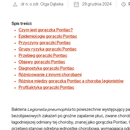
dr n. o zdr. Olga Dąbska
29 grudnia 2024
Spis treści:
Czym jest gorączka Pontiac?
Epidemiologia gorączki Pontiac
Przyczyny gorączki Pontiac
Grupy ryzyka gorączki Pontiac
Przebieg gorączki Pontiac
Objawy gorączki Pontiac
Diagnostyka gorączki Pontiac
Różnicowanie z innymi chorobami
Różnice między gorączką Pontiac a chorobą legionistów
Profilaktyka gorączki Pontiac
Bakteria
Legionella pneumophila
to powszechnie występujący pa
bezobjawowych zakażeń po groźne zapalenie płuc, zwane chorob
łagodniejszej odmiany tej choroby, znanej jako gorączka Pontiac
przebieg stanowi odrębną jednostkę chorobową, wymagającą odpow