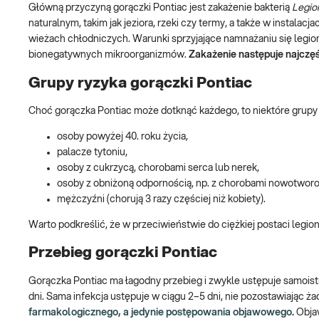
Główną przyczyną gorączki Pontiac jest zakażenie bakterią
Legio
naturalnym, takim jak jeziora, rzeki czy termy, a także w insta
wieżach chłodniczych. Warunki sprzyjające namnażaniu się legio
bionegatywnych mikroorganizmów.
Zakażenie następuje najczę
Grupy ryzyka gorączki Pontiac
Choć gorączka Pontiac może dotknąć każdego, to niektóre grupy 
osoby powyżej 40. roku życia,
palacze tytoniu,
osoby z cukrzycą, chorobami serca lub nerek,
osoby z obniżoną odpornością, np. z chorobami nowotwor
mężczyźni (chorują 3 razy częściej niż kobiety).
Warto podkreślić, że w przeciwieństwie do ciężkiej postaci legion
Przebieg gorączki Pontiac
Gorączka Pontiac ma łagodny przebieg i zwykle ustępuje samoistn
dni. Sama infekcja ustępuje w ciągu 2–5 dni, nie pozostawiając 
farmakologicznego, a jedynie postępowania objawowego.
Objaw