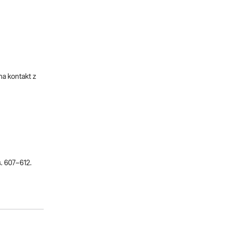
na kontakt z
s. 607–612.