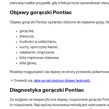
stanowią rzadkie przypadki, gdy infekcja może spowodować stan
Objawy gorączki Pontiac
Objawy gorączki Pontiac są bardzo zbliżone do objawów grypy. Na
gorączka,
dreszcze,
trudności w oddychaniu,
suchy, uporczywy kaszel,
osłabienie i zmęczenie,
bóle mięśniowo-stawowe,
bóle głowy.
Rzadziej mogą pojawić się objawy ze strony przewodu pokarmoweg
📌 Dowiedz się,
jakie są najczęstsze objawy legionelli
.
Diagnostyka gorączki Pontiac
Ze względu na niespecyficzne objawy, rozpoznanie gorączki Ponti
to rozpoznanie. Najczęściej stosowaną metodą jest wykrywanie 