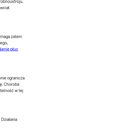
robnoustroju,
wciał
wymaga zatem
nego,
lenie płuc
enie ogranicza
ię. Choroba
telność w tej
 Działania