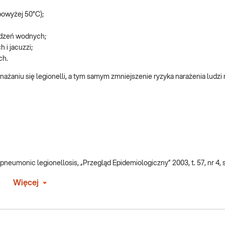
powyżej 50°C);
ądzeń wodnych;
 i jacuzzi;
ch.
ażaniu się legionelli, a tym samym zmniejszenie ryzyka narażenia ludzi 
neumonic legionellosis, „Przegląd Epidemiologiczny” 2003, t. 57, nr 4, 
Więcej