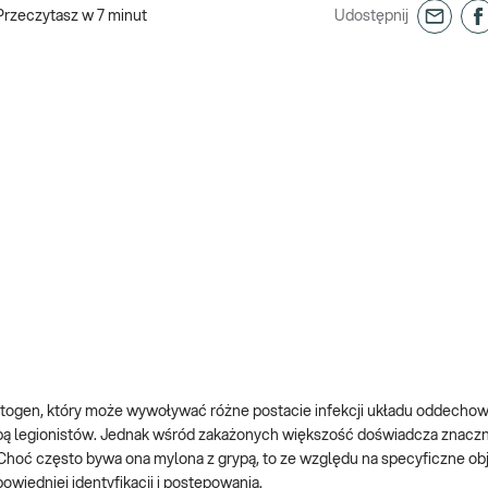
Przeczytasz w
7
minut
Udostępnij
togen, który może wywoływać różne postacie infekcji układu oddecho
ą legionistów. Jednak wśród zakażonych większość doświadcza znaczn
. Choć często bywa ona mylona z grypą, to ze względu na specyficzne ob
iedniej identyfikacji i postępowania.