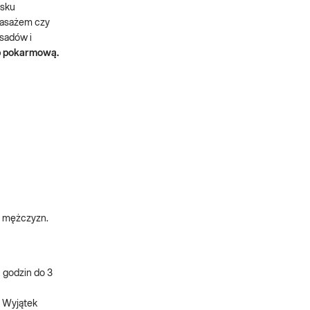
isku
omasażem czy
osadów i
ub pokarmową.
 i mężczyzn.
 godzin do 3
. Wyjątek