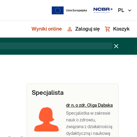
PL
Wyniki online
Zaloguj się
Koszyk
j
Specjalista
dr n. o zdr. Olga Dąbska
Specjalistka w zakresie
nauk o zdrowiu,
związana z działalnością
dydaktyczną i naukową