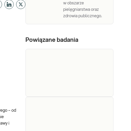
w obszarze
pielęgniarstwa oraz
zdrowia publicznego.
Powiązane badania
Legionella
Legionella pneumophila,
wego – od
pneumophila,
antygen. Wykrywanie
ie
metodą
antygen
jawy i
immunochromatograficzną