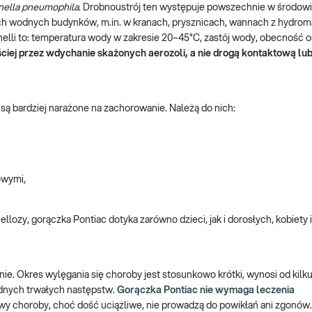
nella pneumophila
. Drobnoustrój ten występuje powszechnie w środow
lacjach wodnych budynków, m.in. w kranach, prysznicach, wannach z hydr
nelli to: temperatura wody w zakresie 20–45°C, zastój wody, obecność 
ściej przez wdychanie skażonych aerozoli, a nie drogą kontaktową l
są bardziej narażone na zachorowanie. Należą do nich:
owymi,
ellozy, gorączka Pontiac dotyka zarówno dzieci, jak i dorosłych, kobiety
ie. Okres wylęgania się choroby jest stosunkowo krótki, wynosi od kilku
żadnych trwałych następstw.
Gorączka Pontiac nie wymaga leczenia
y choroby, choć dość uciążliwe, nie prowadzą do powikłań ani zgonów