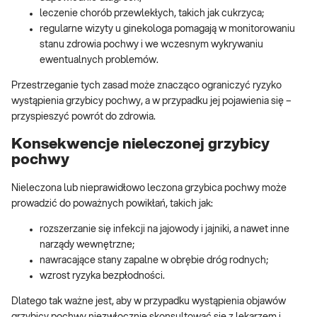
leczenie chorób przewlekłych, takich jak cukrzyca;
regularne wizyty u ginekologa pomagają w monitorowaniu
stanu zdrowia pochwy i we wczesnym wykrywaniu
ewentualnych problemów.
Przestrzeganie tych zasad może znacząco ograniczyć ryzyko
wystąpienia grzybicy pochwy, a w przypadku jej pojawienia się –
przyspieszyć powrót do zdrowia.
Konsekwencje nieleczonej grzybicy
pochwy
Nieleczona lub nieprawidłowo leczona grzybica pochwy może
prowadzić do poważnych powikłań, takich jak:
rozszerzanie się infekcji na jajowody i jajniki, a nawet inne
narządy wewnętrzne;
nawracające stany zapalne w obrębie dróg rodnych;
wzrost ryzyka bezpłodności.
Dlatego tak ważne jest, aby w przypadku wystąpienia objawów
grzybicy pochwy niezwłocznie skonsultować się z lekarzem i