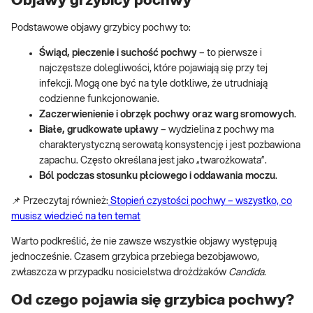
Objawy grzybicy pochwy
Podstawowe objawy grzybicy pochwy to:
Świąd, pieczenie i suchość pochwy
– to pierwsze i
najczęstsze dolegliwości, które pojawiają się przy tej
infekcji. Mogą one być na tyle dotkliwe, że utrudniają
codzienne funkcjonowanie.
Zaczerwienienie i obrzęk pochwy oraz warg sromowych
.
Białe, grudkowate upławy
– wydzielina z pochwy ma
charakterystyczną serowatą konsystencję i jest pozbawiona
zapachu. Często określana jest jako „twarożkowata”.
Ból podczas stosunku płciowego i oddawania moczu
.
📌 Przeczytaj również:
Stopień czystości pochwy – wszystko, co
musisz wiedzieć na ten temat
Warto podkreślić, że nie zawsze wszystkie objawy występują
jednocześnie. Czasem grzybica przebiega bezobjawowo,
zwłaszcza w przypadku nosicielstwa drożdżaków
Candida
.
Od czego pojawia się grzybica pochwy?