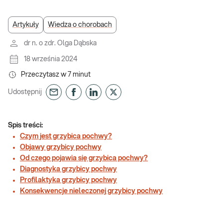
Artykuły
Wiedza o chorobach
dr n. o zdr. Olga Dąbska
18 września 2024
Przeczytasz w
7
minut
Udostępnij
Spis treści:
Czym jest grzybica pochwy?
Objawy grzybicy pochwy
Od czego pojawia się grzybica pochwy?
Diagnostyka grzybicy pochwy
Profilaktyka grzybicy pochwy
Konsekwencje nieleczonej grzybicy pochwy