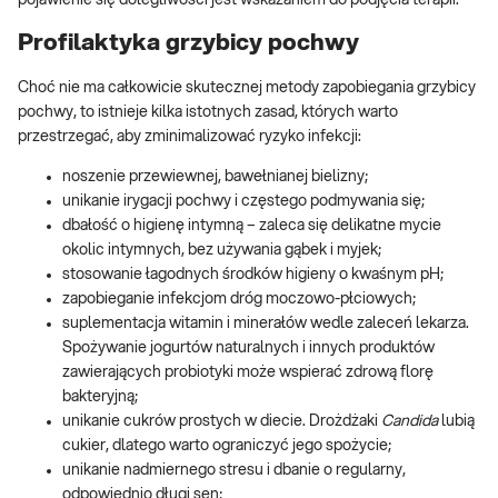
Profilaktyka grzybicy pochwy
Choć nie ma całkowicie skutecznej metody zapobiegania grzybicy
pochwy, to istnieje kilka istotnych zasad, których warto
przestrzegać, aby zminimalizować ryzyko infekcji:
noszenie przewiewnej, bawełnianej bielizny;
unikanie irygacji pochwy i częstego podmywania się;
dbałość o higienę intymną – zaleca się delikatne mycie
okolic intymnych, bez używania gąbek i myjek;
stosowanie łagodnych środków higieny o kwaśnym pH;
zapobieganie infekcjom dróg moczowo-płciowych;
suplementacja witamin i minerałów wedle zaleceń lekarza.
Spożywanie jogurtów naturalnych i innych produktów
zawierających probiotyki może wspierać zdrową florę
bakteryjną;
unikanie cukrów prostych w diecie. Drożdżaki
Candida
lubią
cukier, dlatego warto ograniczyć jego spożycie;
unikanie nadmiernego stresu i dbanie o regularny,
odpowiednio długi sen;