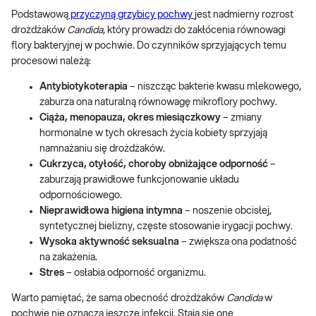
Podstawową
przyczyną grzybicy pochwy
jest nadmierny rozrost
drożdżaków
Candida
, który prowadzi do zakłócenia równowagi
flory bakteryjnej w pochwie. Do czynników sprzyjających temu
procesowi należą:
Antybiotykoterapia
– niszcząc bakterie kwasu mlekowego,
zaburza ona naturalną równowagę mikroflory pochwy.
Ciąża, menopauza, okres miesiączkowy
– zmiany
hormonalne w tych okresach życia kobiety sprzyjają
namnażaniu się drożdżaków.
Cukrzyca, otyłość, choroby obniżające odporność
–
zaburzają prawidłowe funkcjonowanie układu
odpornościowego.
Nieprawidłowa higiena intymna
– noszenie obcisłej,
syntetycznej bielizny, częste stosowanie irygacji pochwy.
Wysoka aktywność seksualna
– zwiększa ona podatność
na zakażenia.
Stres
– osłabia odporność organizmu.
Warto pamiętać, że sama obecność drożdżaków
Candida
w
pochwie nie oznacza jeszcze infekcji. Stają się one