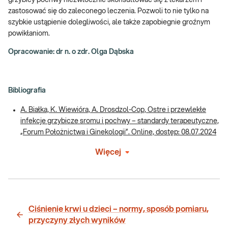
zastosować się do zaleconego leczenia. Pozwoli to nie tylko na
szybkie ustąpienie dolegliwości, ale także zapobiegnie groźnym
powikłaniom.
Opracowanie: dr n. o zdr. Olga Dąbska
Bibliografia
A. Białka, K. Wiewióra, A. Drosdzol-Cop, Ostre i przewlekłe
infekcje grzybicze sromu i pochwy – standardy terapeutyczne,
„Forum Położnictwa i Ginekologii”. Online, dostęp: 08.07.2024
Więcej
Ciśnienie krwi u dzieci – normy, sposób pomiaru,
przyczyny złych wyników