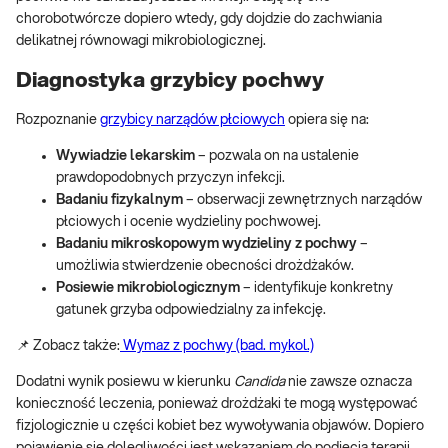
chorobotwórcze dopiero wtedy, gdy dojdzie do zachwiania
delikatnej równowagi mikrobiologicznej.
Diagnostyka grzybicy pochwy
Rozpoznanie
grzybicy narządów płciowych
opiera się na:
Wywiadzie lekarskim
– pozwala on na ustalenie
prawdopodobnych przyczyn infekcji.
Badaniu fizykalnym
– obserwacji zewnętrznych narządów
płciowych i ocenie wydzieliny pochwowej.
Badaniu mikroskopowym wydzieliny z pochwy
–
umożliwia stwierdzenie obecności drożdżaków.
Posiewie mikrobiologicznym
– identyfikuje konkretny
gatunek grzyba odpowiedzialny za infekcję.
📌 Zobacz także:
Wymaz z pochwy (bad. mykol.)
Dodatni wynik posiewu w kierunku
Candida
nie zawsze oznacza
konieczność leczenia, ponieważ drożdżaki te mogą występować
fizjologicznie u części kobiet bez wywoływania objawów. Dopiero
pojawienie się dolegliwości jest wskazaniem do podjęcia terapii.