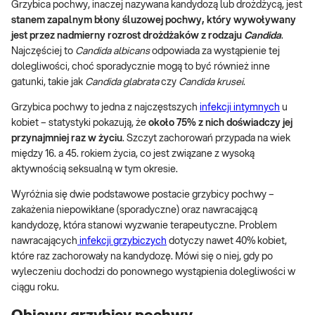
Grzybica pochwy, inaczej nazywana kandydozą lub drożdżycą, jest
stanem zapalnym błony śluzowej pochwy, który wywoływany
jest przez nadmierny rozrost drożdżaków z rodzaju
Candida
.
Najczęściej to
Candida albicans
odpowiada za wystąpienie tej
dolegliwości, choć sporadycznie mogą to być również inne
gatunki, takie jak
Candida glabrata
czy
Candida krusei
.
Grzybica pochwy to jedna z najczęstszych
infekcji intymnych
u
kobiet – statystyki pokazują, że
około 75% z nich doświadczy jej
przynajmniej raz w życiu
. Szczyt zachorowań przypada na wiek
między 16. a 45. rokiem życia, co jest związane z wysoką
aktywnością seksualną w tym okresie.
Wyróżnia się dwie podstawowe postacie grzybicy pochwy –
zakażenia niepowikłane (sporadyczne) oraz nawracającą
kandydozę, która stanowi wyzwanie terapeutyczne. Problem
nawracających
infekcji grzybiczych
dotyczy nawet 40% kobiet,
które raz zachorowały na kandydozę. Mówi się o niej, gdy po
wyleczeniu dochodzi do ponownego wystąpienia dolegliwości w
ciągu roku.