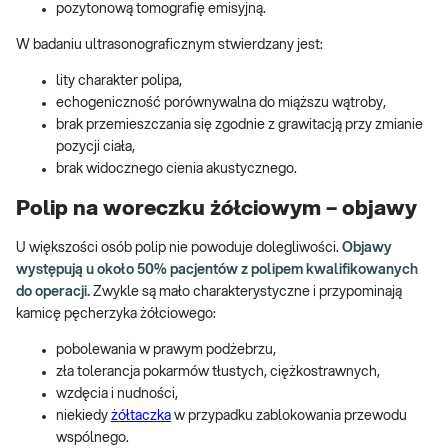
pozytonową tomografię emisyjną.
W badaniu ultrasonograficznym stwierdzany jest:
lity charakter polipa,
echogeniczność porównywalna do miąższu wątroby,
brak przemieszczania się zgodnie z grawitacją przy zmianie
pozycji ciała,
brak widocznego cienia akustycznego.
Polip na woreczku żółciowym – objawy
U większości osób polip nie powoduje dolegliwości.
Objawy
występują u około 50% pacjentów z polipem kwalifikowanych
do operacji.
Zwykle są mało charakterystyczne i przypominają
kamicę pęcherzyka żółciowego:
pobolewania w prawym podżebrzu,
zła tolerancja pokarmów tłustych, ciężkostrawnych,
wzdęcia i nudności,
niekiedy
żółtaczka
w przypadku zablokowania przewodu
wspólnego.