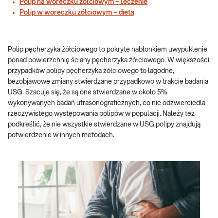
Polip na woreczku żółciowym – leczenie
Polip w woreczku żółciowym – dieta
Polip pęcherzyka żółciowego to pokryte nabłonkiem uwypuklenie
ponad powierzchnię ściany pęcherzyka żółciowego. W większości
przypadków polipy pęcherzyka żółciowego to łagodne,
bezobjawowe zmiany stwierdzane przypadkowo w trakcie badania
USG. Szacuje się, że są one stwierdzane w około 5%
wykonywanych badań utrasonograficznych, co nie odzwierciedla
rzeczywistego występowania polipów w populacji. Należy też
podkreślić, że nie wszystkie stwierdzane w USG polipy znajdują
potwierdzenie w innych metodach.