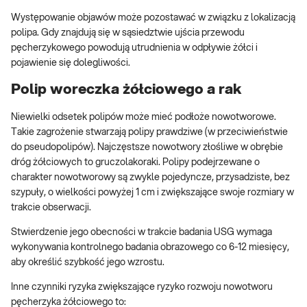
Występowanie objawów może pozostawać w związku z lokalizacją
polipa. Gdy znajdują się w sąsiedztwie ujścia przewodu
pęcherzykowego powodują utrudnienia w odpływie żółci i
pojawienie się dolegliwości.
Polip woreczka żółciowego a rak
Niewielki odsetek polipów może mieć podłoże nowotworowe.
Takie zagrożenie stwarzają polipy prawdziwe (w przeciwieństwie
do pseudopolipów). Najczęstsze nowotwory złośliwe w obrębie
dróg żółciowych to gruczolakoraki. Polipy podejrzewane o
charakter nowotworowy są zwykle pojedyncze, przysadziste, bez
szypuły, o wielkości powyżej 1 cm i zwiększające swoje rozmiary w
trakcie obserwacji.
Stwierdzenie jego obecności w trakcie badania USG wymaga
wykonywania kontrolnego badania obrazowego co 6-12 miesięcy,
aby określić szybkość jego wzrostu.
Inne czynniki ryzyka zwiększające ryzyko rozwoju nowotworu
pęcherzyka żółciowego to: