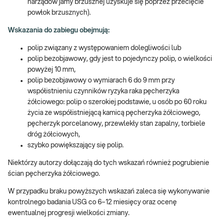
narządów jamy brzusznej uzyskuje się poprzez przecięcie
powłok brzusznych).
Wskazania do zabiegu obejmują:
polip związany z występowaniem dolegliwości lub
polip bezobjawowy, gdy jest to pojedynczy polip, o wielkości
powyżej 10 mm,
polip bezobjawowy o wymiarach 6 do 9 mm przy
współistnieniu czynników ryzyka raka pęcherzyka
żółciowego: polip o szerokiej podstawie, u osób po 60 roku
życia ze współistniejącą kamicą pęcherzyka żółciowego,
pęcherzyk porcelanowy, przewlekły stan zapalny, torbiele
dróg żółciowych,
szybko powiększający się polip.
Niektórzy autorzy dołączają do tych wskazań również pogrubienie
ścian pęcherzyka żółciowego.
W przypadku braku powyższych wskazań zaleca się wykonywanie
kontrolnego badania USG co 6–12 miesięcy oraz ocenę
ewentualnej progresji wielkości zmiany.