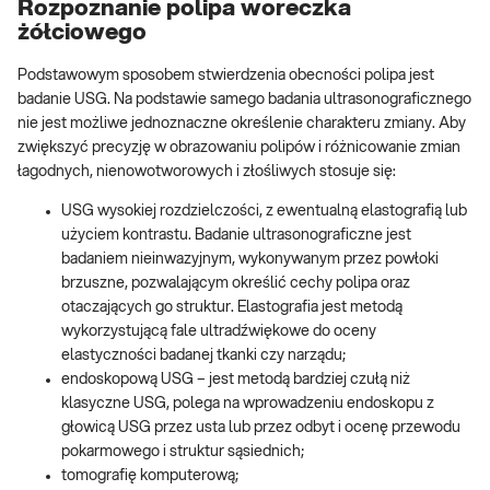
Rozpoznanie polipa woreczka
żółciowego
Podstawowym sposobem stwierdzenia obecności polipa jest
badanie USG. Na podstawie samego badania ultrasonograficznego
nie jest możliwe jednoznaczne określenie charakteru zmiany. Aby
zwiększyć precyzję w obrazowaniu polipów i różnicowanie zmian
łagodnych, nienowotworowych i złośliwych stosuje się:
USG wysokiej rozdzielczości, z ewentualną elastografią lub
użyciem kontrastu. Badanie ultrasonograficzne jest
badaniem nieinwazyjnym, wykonywanym przez powłoki
brzuszne, pozwalającym określić cechy polipa oraz
otaczających go struktur. Elastografia jest metodą
wykorzystującą fale ultradźwiękowe do oceny
elastyczności badanej tkanki czy narządu;
endoskopową USG – jest metodą bardziej czułą niż
klasyczne USG, polega na wprowadzeniu endoskopu z
głowicą USG przez usta lub przez odbyt i ocenę przewodu
pokarmowego i struktur sąsiednich;
tomografię komputerową;