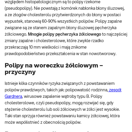
względem histopatologicznym są to polipy rzekome
(pseudopolipy). Nie powstają z komórek nabłonka błony śluzowej,
a ze złogów cholesterolu przytwierdzonych do błony w postaci
wypustek, stanowią 60-90% wszystkich polipów. Polipy zapalne
związane są ze stanem zapalnym błony śluzowej pęcherzyka
żółciowego.
Mnogie polipy pęcherzyka żółciowego
to najczęściej
zmiany zapalne i cholesterolowe, które zwykle rzadko
przekraczają 10 mm wielkości i mają znikome
prawdopodobieństwo przekształcenia w stan nowotworowy.
Polipy na woreczku żółciowym –
przyczyny
Istnieje kilka czynników ryzyka związanych z powstawaniem
polipów prawdziwych, takich jak: polipowatość rodzinna,
zespół
Gardnera
, wirusowe zapalenie wątroby typu B. Polipy
cholesterolowe, czyli pseudopolipy, mogą rozwijać się, gdy
stężenie cholesterolu lub soli żółciowych w żółci jest wysokie.
Taki stan sprzyja również powstawaniu kamicy żółciowej, która
może współistnieć z obecnością polipów.