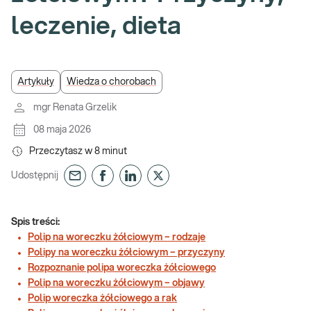
leczenie, dieta
Artykuły
Wiedza o chorobach
mgr Renata Grzelik
08 maja 2026
Przeczytasz w
8
minut
Udostępnij
Spis treści:
Polip na woreczku żółciowym – rodzaje
Polipy na woreczku żółciowym – przyczyny
Rozpoznanie polipa woreczka żółciowego
Polip na woreczku żółciowym – objawy
Polip woreczka żółciowego a rak