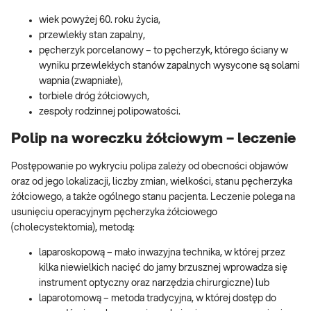
wiek powyżej 60. roku życia,
przewlekły stan zapalny,
pęcherzyk porcelanowy – to pęcherzyk, którego ściany w
wyniku przewlekłych stanów zapalnych wysycone są solami
wapnia (zwapniałe),
torbiele dróg żółciowych,
zespoły rodzinnej polipowatości.
Polip na woreczku żółciowym – leczenie
Postępowanie po wykryciu polipa zależy od obecności objawów
oraz od jego lokalizacji, liczby zmian, wielkości, stanu pęcherzyka
żółciowego, a także ogólnego stanu pacjenta. Leczenie polega na
usunięciu operacyjnym pęcherzyka żółciowego
(cholecystektomia), metodą:
laparoskopową – mało inwazyjna technika, w której przez
kilka niewielkich nacięć do jamy brzusznej wprowadza się
instrument optyczny oraz narzędzia chirurgiczne) lub
laparotomową – metoda tradycyjna, w której dostęp do