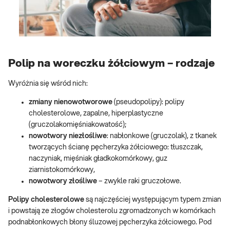
Polip na woreczku żółciowym – rodzaje
Wyróżnia się wśród nich:
zmiany nienowotworowe
(pseudopolipy): polipy
cholesterolowe, zapalne, hiperplastyczne
(gruczolakomięśniakowatość);
nowotwory niezłośliwe
: nabłonkowe (gruczolak), z tkanek
tworzących ścianę pęcherzyka żółciowego: tłuszczak,
naczyniak, mięśniak gładkokomórkowy, guz
ziarnistokomórkowy,
nowotwory złośliwe
– zwykle raki gruczołowe.
Polipy cholesterolowe
są najczęściej występującym typem zmian
i powstają ze złogów cholesterolu zgromadzonych w komórkach
podnabłonkowych błony śluzowej pęcherzyka żółciowego. Pod