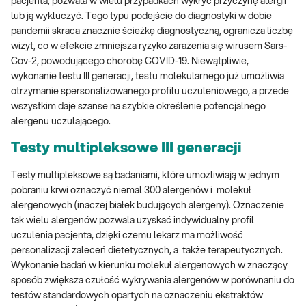
pacjenta, pozwala w wielu przypadkach wykryć przyczynę alergii
lub ją wykluczyć. Tego typu podejście do diagnostyki w dobie
pandemii skraca znacznie ścieżkę diagnostyczną, ogranicza liczbę
wizyt, co w efekcie zmniejsza ryzyko zarażenia się wirusem Sars-
Cov-2, powodującego chorobę COVID-19. Niewątpliwie,
wykonanie testu III generacji, testu molekularnego już umożliwia
otrzymanie spersonalizowanego profilu uczuleniowego, a przede
wszystkim daje szanse na szybkie określenie potencjalnego
alergenu uczulającego.
Testy multipleksowe III generacji
Testy multipleksowe są badaniami, które umożliwiają w jednym
pobraniu krwi oznaczyć niemal 300 alergenów i molekuł
alergenowych (inaczej białek budujących alergeny). Oznaczenie
tak wielu alergenów pozwala uzyskać indywidualny profil
uczulenia pacjenta, dzięki czemu lekarz ma możliwość
personalizacji zaleceń dietetycznych, a także terapeutycznych.
Wykonanie badań w kierunku molekuł alergenowych w znaczący
sposób zwiększa czułość wykrywania alergenów w porównaniu do
testów standardowych opartych na oznaczeniu ekstraktów