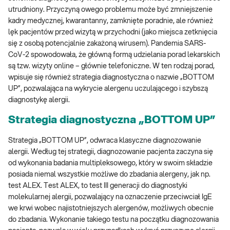
utrudniony. Przyczyną owego problemu może być zmniejszenie
kadry medycznej, kwarantanny, zamknięte poradnie, ale również
lęk pacjentów przed wizytą w przychodni (jako miejsca zetknięcia
się z osobą potencjalnie zakażoną wirusem). Pandemia SARS-
CoV-2 spowodowała, że główną formą udzielania porad lekarskich
są tzw. wizyty online – głównie telefoniczne. W ten rodzaj porad,
wpisuje się również strategia diagnostyczna o nazwie „BOTTOM
UP”, pozwalająca na wykrycie alergenu uczulającego i szybszą
diagnostykę alergii.
Strategia diagnostyczna „BOTTOM UP”
Strategia „BOTTOM UP”, odwraca klasyczne diagnozowanie
alergii. Według tej strategii, diagnozowanie pacjenta zaczyna się
od wykonania badania multipleksowego, który w swoim składzie
posiada niemal wszystkie możliwe do zbadania alergeny, jak np.
test ALEX. Test ALEX, to test III generacji do diagnostyki
molekularnej alergii, pozwalający na oznaczenie przeciwciał IgE
we krwi wobec najistotniejszych alergenów, możliwych obecnie
do zbadania. Wykonanie takiego testu na początku diagnozowania