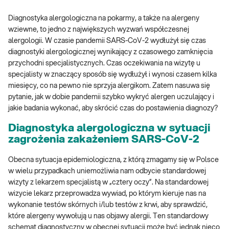
Diagnostyka alergologiczna na pokarmy, a także na alergeny
wziewne, to jedno z największych wyzwań współczesnej
alergologii. W czasie pandemii SARS-CoV-2 wydłużył się czas
diagnostyki alergologicznej wynikający z czasowego zamknięcia
przychodni specjalistycznych. Czas oczekiwania na wizytę u
specjalisty w znaczący sposób się wydłużył i wynosi czasem kilka
miesięcy, co na pewno nie sprzyja alergikom. Zatem nasuwa się
pytanie, jak w dobie pandemii szybko wykryć alergen uczulający i
jakie badania wykonać, aby skrócić czas do postawienia diagnozy?
Diagnostyka alergologiczna w sytuacji
zagrożenia zakażeniem SARS-CoV-2
Obecna sytuacja epidemiologiczna, z którą zmagamy się w Polsce
w wielu przypadkach uniemożliwia nam odbycie standardowej
wizyty z lekarzem specjalistą w „cztery oczy”. Na standardowej
wizycie lekarz przeprowadza wywiad, po którym kieruje nas na
wykonanie testów skórnych i/lub testów z krwi, aby sprawdzić,
które alergeny wywołują u nas objawy alergii. Ten standardowy
schemat diagnostyczny w obecnej sytuacji może być jednak nieco