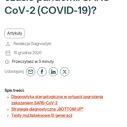
CoV-2 (COVID-19)?
Artykuły
Redakcja Diagnostyki
15 grudnia 2020
Przeczytasz w
3
minuty
Udostępnij
Spis treści:
Diagnostyka alergologiczna w sytuacji zagrożenia
zakażeniem SARS-CoV-2
Strategia diagnostyczna „BOTTOM UP”
Testy multipleksowe III generacji