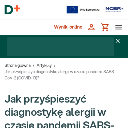
Wyniki online
Strona główna
/
Artykuły
/
Jak przyśpieszyć diagnostykę alergii w czasie pandemii SARS-
CoV-2 (COVID-19)?
Jak przyśpieszyć
diagnostykę alergii w
czasie pandemii SARS-