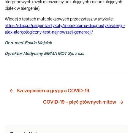
alergenowych (czyli mieszaniny uczulających i nieuczulających
białek w alergenie).
Więcej o testach multipleksowych przeczytasz w artykule:
https://diag.pl/pacjent/artykuly/molekularna-diagnostyka-alergii-
alex-alergologiczny-test-najnowszej-generacji/
Dr n. med. Emilia Majsiak
Dyrektor Medyczny EMMA MDT Sp. z o.o.
Szczepienie na grypę a COVID-19
COVID-19 – pięć głównych mitów