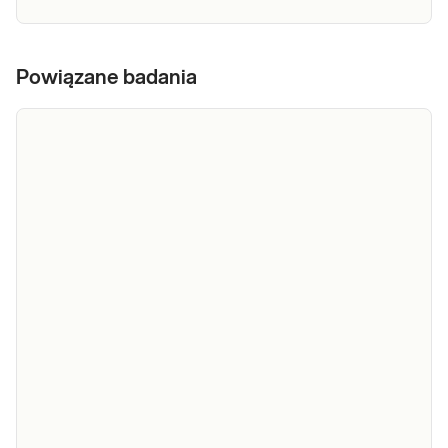
Proclarix
- ocena
Powiązane badania
Badanie dedykowane dla: Mężczyzn Wskazane:
ryzyka
→ u mężczyzn, u których lekarz rozważa
konieczność wykonania biopsji prostaty i
raka
potrzebuje dodatkowej informacji wspierającej
prostaty
decyzję diagnostyczną → u mężczyzn, u których
celem jest ograniczenie ryzyka
Sprawdź