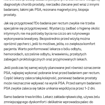
diagnostyki chorób prostaty, nierzadko zlecane jest wraz z innymi
badaniami, takimi jak: PSA, rezonans magnetyczny, biopsja
prostaty.
Jak się przygotować?Do badania per rectum zwykle nie trzeba
specjalnie się przygotowywać. Wystarczy zadbać o higienę okolic
intymnych; nie ma potrzeby bycia na czczo ani rutynowego
wykonywania lewatywy. Bezpośrednio przed wizytą można
opróżnić pęcherz i, jeśli to możliwe, jelita, co zwiększa komfort
pacjenta. Warto poinformować lekarza o bólu odbytu,
hemoroidach, szczelinie odbytu, krwawieniu, przebytych
zabiegach proktologicznych oraz przyjmowanych lekach.
Jeśli podczas tej samej wizyty planowane jest również oznaczenie
PSA, najlepiej wykonać pobranie krwi przed badaniem per rectum.
Część lekarzy zaleca taką kolejność, ponieważ badanie prostaty
może nieznacznie wpływać na wynik PSA. Przed samym badaniem
PSA zwykle zaleca się także unikania współżycia przez 1–2 dni.
Samo badanie trwa krótko. Lekarz zakłada rękawiczkę, używa żelu
zmniejszającego dyskomfort i delikatnie wprowadza palec do