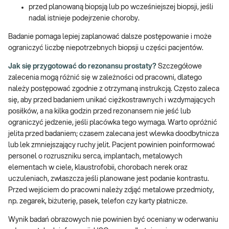
przed planowaną biopsją lub po wcześniejszej biopsji, jeśli
nadal istnieje podejrzenie choroby.
Badanie pomaga lepiej zaplanować dalsze postępowanie i może
ograniczyć liczbę niepotrzebnych biopsji u części pacjentów.
Jak się przygotować do rezonansu prostaty?
Szczegółowe
zalecenia mogą różnić się w zależności od pracowni, dlatego
należy postępować zgodnie z otrzymaną instrukcją. Często zaleca
się, aby przed badaniem unikać ciężkostrawnych i wzdymających
posiłków, a na kilka godzin przed rezonansem nie jeść lub
ograniczyć jedzenie, jeśli placówka tego wymaga. Warto opróżnić
jelita przed badaniem; czasem zalecana jest wlewka doodbytnicza
lub lek zmniejszający ruchy jelit. Pacjent powinien poinformować
personel o rozruszniku serca, implantach, metalowych
elementach w ciele, klaustrofobii, chorobach nerek oraz
uczuleniach, zwłaszcza jeśli planowane jest podanie kontrastu.
Przed wejściem do pracowni należy zdjąć metalowe przedmioty,
np. zegarek, biżuterię, pasek, telefon czy karty płatnicze.
Wynik badań obrazowych nie powinien być oceniany w oderwaniu