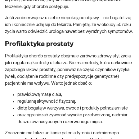
kryteria, prowadzi się jedynie ścisłą obserwację i wprowadza
leczenie, gdy choroba postępuje.
Jeśli zaobserwujesz u siebie niepokojące objawy – nie bagatelizuj
ich i koniecznie udaj się do lekarza. Pamiętaj, że w okolicy 50 roku
życia warto odwiedzić urologa nawet bez wyraźnych symptomów.
Profilaktyka prostaty
Profilaktyka chorób prostaty obejmuje zarówno zdrowy styl życia,
jak i regularną kontrolę u lekarza. Nie ma metody, która całkowicie
zapobiega rakowi prostaty, ponieważ na część czynników ryzyka
(wiek, obciążenie rodzinne czy predyspozycje genetyczne)
pacjent nie ma wpływu. Warto jednak dbać o:
prawidłową masę ciała,
regularną aktywność fizyczną,
dietę bogatą w warzywa, owoce i produkty pełnoziarniste
oraz ograniczać żywność wysoko przetworzoną, nadmiar
tłuszczów nasyconych i czerwonego mięsa.
Znaczenie ma także unikanie palenia tytoniu i nadmiernego