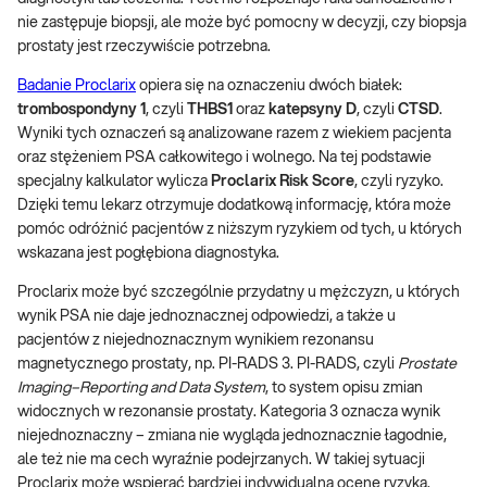
nie zastępuje biopsji, ale może być pomocny w decyzji, czy biopsja
prostaty jest rzeczywiście potrzebna.
Badanie Proclarix
opiera się na oznaczeniu dwóch białek:
trombospondyny 1
, czyli
THBS1
oraz
katepsyny D
, czyli
CTSD
.
Wyniki tych oznaczeń są analizowane razem z wiekiem pacjenta
oraz stężeniem PSA całkowitego i wolnego. Na tej podstawie
specjalny kalkulator wylicza
Proclarix Risk Score
, czyli ryzyko.
Dzięki temu lekarz otrzymuje dodatkową informację, która może
pomóc odróżnić pacjentów z niższym ryzykiem od tych, u których
wskazana jest pogłębiona diagnostyka.
Proclarix może być szczególnie przydatny u mężczyzn, u których
wynik PSA nie daje jednoznacznej odpowiedzi, a także u
pacjentów z niejednoznacznym wynikiem rezonansu
magnetycznego prostaty, np. PI-RADS 3. PI-RADS, czyli
Prostate
Imaging–Reporting and Data System
, to system opisu zmian
widocznych w rezonansie prostaty. Kategoria 3 oznacza wynik
niejednoznaczny – zmiana nie wygląda jednoznacznie łagodnie,
ale też nie ma cech wyraźnie podejrzanych. W takiej sytuacji
Proclarix może wspierać bardziej indywidualną ocenę ryzyka.