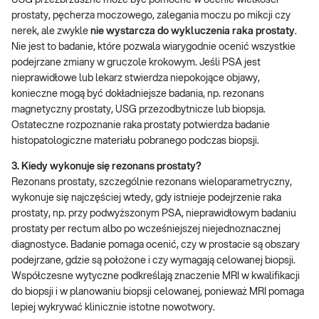
USG przezbrzuszne może być pomocne w ocenie wielkości
prostaty, pęcherza moczowego, zalegania moczu po mikcji czy
nerek, ale zwykle
nie wystarcza do wykluczenia raka prostaty
.
Nie jest to badanie, które pozwala wiarygodnie ocenić wszystkie
podejrzane zmiany w gruczole krokowym. Jeśli PSA jest
nieprawidłowe lub lekarz stwierdza niepokojące objawy,
konieczne mogą być dokładniejsze badania, np. rezonans
magnetyczny prostaty, USG przezodbytnicze lub biopsja.
Ostateczne rozpoznanie raka prostaty potwierdza badanie
histopatologiczne materiału pobranego podczas biopsji.
3.
Kiedy wykonuje się rezonans prostaty?
Rezonans prostaty, szczególnie rezonans wieloparametryczny,
wykonuje się najczęściej wtedy, gdy istnieje podejrzenie raka
prostaty, np. przy podwyższonym PSA, nieprawidłowym badaniu
prostaty per rectum albo po wcześniejszej niejednoznacznej
diagnostyce. Badanie pomaga ocenić, czy w prostacie są obszary
podejrzane, gdzie są położone i czy wymagają celowanej biopsji.
Współczesne wytyczne podkreślają znaczenie MRI w kwalifikacji
do biopsji i w planowaniu biopsji celowanej, ponieważ MRI pomaga
lepiej wykrywać klinicznie istotne nowotwory.