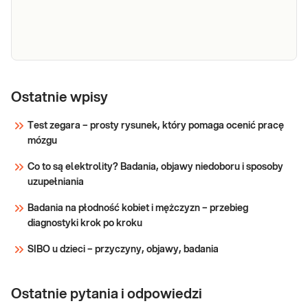
Rak
prostaty
Ostatnie wpisy
panel:
Test zegara – prosty rysunek, który pomaga ocenić pracę
CHEK2
mózgu
(1100delC,
IVS2+1G>A,
Co to są elektrolity? Badania, objawy niedoboru i sposoby
Rak prostaty panel: CHEK2 (1100delC,
del5395,
uzupełniania
IVS2+1G>A, del5395, I157T), NBS1(NBN)
I157T),
657del5, HOXB13 (G84E), rs188140481 A/T.
Badania na płodność kobiet i mężczyzn – przebieg
NBS1(NBN)
Badanie obejmuje analizę wybranych
diagnostyki krok po kroku
657del5,
wariantów genetycznych związanych ze
HOXB13
zwiększoną predyspozycją do raka prostaty, w
SIBO u dzieci – przyczyny, objawy, badania
(G84E),
tym zmian w genac
rs188140481
Ostatnie pytania i odpowiedzi
A/T