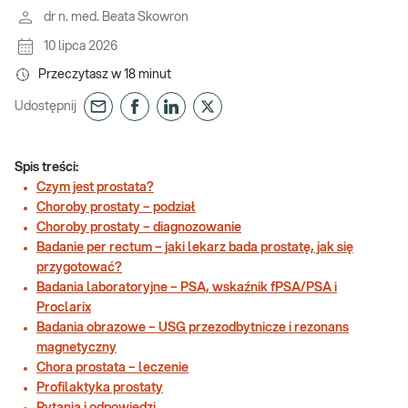
dr n. med. Beata Skowron
10 lipca 2026
Przeczytasz w
18
minut
Udostępnij
Spis treści:
Czym jest prostata?
Choroby prostaty – podział
Choroby prostaty – diagnozowanie
Badanie per rectum – jaki lekarz bada prostatę, jak się
przygotować?
Badania laboratoryjne – PSA, wskaźnik fPSA/PSA i
Proclarix
Badania obrazowe – USG przezodbytnicze i rezonans
magnetyczny
Chora prostata – leczenie
Profilaktyka prostaty