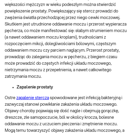
większości mężczyzn w wieku podeszłym można stwierdzić
powiększenie prostaty. Powiększający się stercz prowadzi do
zwężenia światła przechodzącej przez niego cewki moczowej.
Skutkiem jest utrudnione oddawanie moczu i przerost wypieracza
pęcherza, co może manifestować się: słabym strumieniem moczu
(a nawet oddawaniem moczu kroplami), trudnościami z
rozpoczęciem mikcji, dolegliwościami bólowymi, częstszym
oddawaniem moczu czy parciem naglącym. Przerost prostaty,
prowadząc do zalegania moczu w pęcherzu, z biegiem czasu
może prowadzić do częstych infekcji układu moczowego,
nietrzymania moczu z przepełnienia, a nawet całkowitego
zatrzymania moczu.
Zapalenie prostaty
Ostre
zapalenie stercza
spowodowane jest infekcją bakteryjną i
zazwyczaj stanowi powikłanie zakażenia układu moczowego.
Objawy choroby pojawiają się dość nagle i obejmują gorączkę,
dreszcze, złe samopoczucie, ból w okolicy krocza, bolesne
oddawanie moczu z uczuciem pieczenia i zmętnienie moczu.
Mogą temu towarzyszyć objawy zakażenia układu moczowego, a