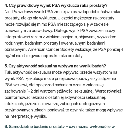
4.
Czy prawidłowy wynik PSA wyklucza raka prostaty?
Nie. Prawidłowy wynik PSA zmniejsza prawdopodobieństwo raka
prostaty, ale go nie wyklucza. U części mężczyzn rak prostaty
może rozwijać się mimo PSA mieszczącego się w zakresie
uznawanym za prawidłowy. Dlatego wynik PSA zawsze należy
interpretować razem z wiekiem pacjenta, objawami, wywiadem
rodzinnym, badaniem prostaty i ewentualnymi badaniami
obrazowymi. American Cancer Society wskazuje, że PSA poniżej 4
ng/ml nie daje gwarancji braku raka prostaty.
5. Czy aktywność seksualna wpływa na wyniki badań?
Tak, aktywność seksualna może wpływać przede wszystkim na
wynik PSA. Ejakulacja może przejściowo podwyższyć stężenie
PSA we krwi, dlatego przed badaniem często zaleca się
zachowanie 1–2 dni wstrzemięźliwości seksualnej. Warto również
poinformować lekarza o ostatniej aktywności seksualnej,
infekcjach, jeździe na rowerze, zabiegach urologicznych i
przyjmowanych lekach, ponieważ te czynniki także mogą wpływać
na interpretację wyniku.
6. Samodzielne badanie prostaty – czy można wykonać je w