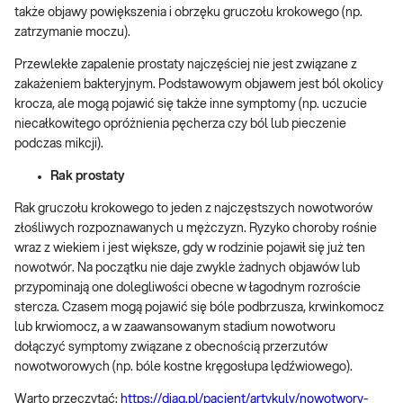
także objawy powiększenia i obrzęku gruczołu krokowego (np.
zatrzymanie moczu).
Przewlekłe zapalenie prostaty najczęściej nie jest związane z
zakażeniem bakteryjnym. Podstawowym objawem jest ból okolicy
krocza, ale mogą pojawić się także inne symptomy (np. uczucie
niecałkowitego opróżnienia pęcherza czy ból lub pieczenie
podczas mikcji).
Rak prostaty
Rak gruczołu krokowego to jeden z najczęstszych nowotworów
złośliwych rozpoznawanych u mężczyzn. Ryzyko choroby rośnie
wraz z wiekiem i jest większe, gdy w rodzinie pojawił się już ten
nowotwór. Na początku nie daje zwykle żadnych objawów lub
przypominają one dolegliwości obecne w łagodnym rozroście
stercza. Czasem mogą pojawić się bóle podbrzusza, krwinkomocz
lub krwiomocz, a w zaawansowanym stadium nowotworu
dołączyć symptomy związane z obecnością przerzutów
nowotworowych (np. bóle kostne kręgosłupa lędźwiowego).
Warto przeczytać:
https://diag.pl/pacjent/artykuly/nowotwory-