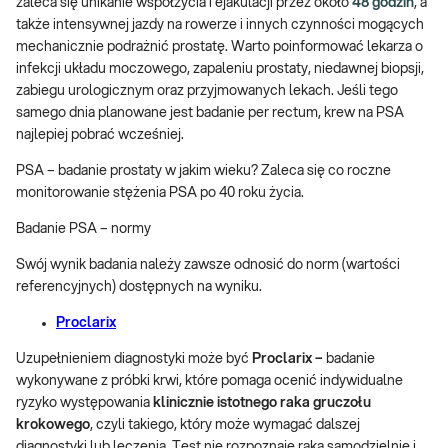
zaleca się unikanie współżycia i ejakulacji przez około
48 godzin
, a
także intensywnej jazdy na rowerze i innych czynności mogących
mechanicznie podrażnić prostatę. Warto poinformować lekarza o
infekcji układu moczowego, zapaleniu prostaty, niedawnej biopsji,
zabiegu urologicznym oraz przyjmowanych lekach. Jeśli tego
samego dnia planowane jest badanie per rectum, krew na PSA
najlepiej pobrać wcześniej.
PSA – badanie prostaty w jakim wieku? Zaleca się co roczne
monitorowanie stężenia PSA po 40 roku życia.
Badanie PSA – normy
Swój wynik badania należy zawsze odnosić do norm (wartości
referencyjnych) dostępnych na wyniku.
Proclarix
Uzupełnieniem diagnostyki może być
Proclarix –
badanie
wykonywane z próbki krwi, które pomaga ocenić indywidualne
ryzyko występowania
klinicznie istotnego raka gruczołu
krokowego
, czyli takiego, który może wymagać dalszej
diagnostyki lub leczenia. Test nie rozpoznaje raka samodzielnie i