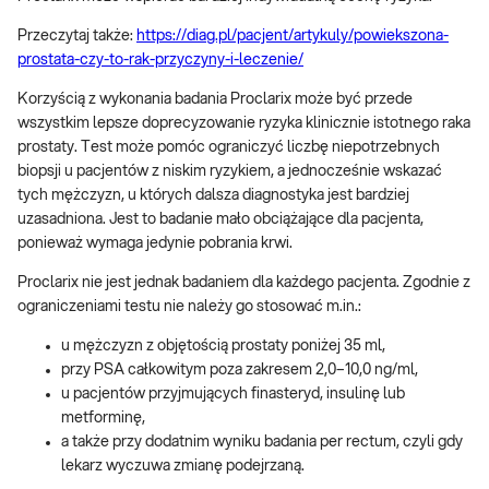
Przeczytaj także:
https://diag.pl/pacjent/artykuly/powiekszona-
prostata-czy-to-rak-przyczyny-i-leczenie/
Korzyścią z wykonania badania Proclarix może być przede
wszystkim lepsze doprecyzowanie ryzyka klinicznie istotnego raka
prostaty. Test może pomóc ograniczyć liczbę niepotrzebnych
biopsji u pacjentów z niskim ryzykiem, a jednocześnie wskazać
tych mężczyzn, u których dalsza diagnostyka jest bardziej
uzasadniona. Jest to badanie mało obciążające dla pacjenta,
ponieważ wymaga jedynie pobrania krwi.
Proclarix nie jest jednak badaniem dla każdego pacjenta. Zgodnie z
ograniczeniami testu nie należy go stosować m.in.:
u mężczyzn z objętością prostaty poniżej 35 ml,
przy PSA całkowitym poza zakresem 2,0–10,0 ng/ml,
u pacjentów przyjmujących finasteryd, insulinę lub
metforminę,
a także przy dodatnim wyniku badania per rectum, czyli gdy
lekarz wyczuwa zmianę podejrzaną.