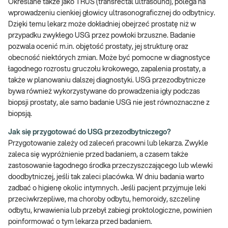
Określane także jako TRUS (transrectal ultrasound), polega na
wprowadzeniu cienkiej głowicy ultrasonograficznej do odbytnicy.
Dzięki temu lekarz może dokładniej obejrzeć prostatę niż w
przypadku zwykłego USG przez powłoki brzuszne. Badanie
pozwala ocenić m.in. objętość prostaty, jej strukturę oraz
obecność niektórych zmian. Może być pomocne w diagnostyce
łagodnego rozrostu gruczołu krokowego, zapalenia prostaty, a
także w planowaniu dalszej diagnostyki. USG przezodbytnicze
bywa również wykorzystywane do prowadzenia igły podczas
biopsji prostaty, ale samo badanie USG nie jest równoznaczne z
biopsją.
Jak się przygotować do USG przezodbytniczego?
Przygotowanie zależy od zaleceń pracowni lub lekarza. Zwykle
zaleca się wypróżnienie przed badaniem, a czasem także
zastosowanie łagodnego środka przeczyszczającego lub wlewki
doodbytniczej, jeśli tak zaleci placówka. W dniu badania warto
zadbać o higienę okolic intymnych. Jeśli pacjent przyjmuje leki
przeciwkrzepliwe, ma choroby odbytu, hemoroidy, szczelinę
odbytu, krwawienia lub przebył zabiegi proktologiczne, powinien
poinformować o tym lekarza przed badaniem.