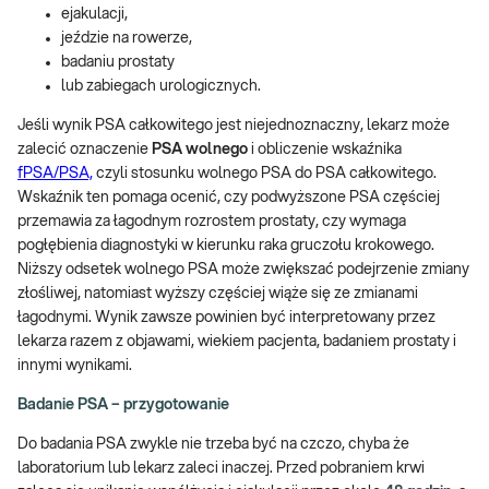
ejakulacji,
jeździe na rowerze,
badaniu prostaty
lub zabiegach urologicznych.
Jeśli wynik PSA całkowitego jest niejednoznaczny, lekarz może
zalecić oznaczenie
PSA wolnego
i obliczenie wskaźnika
fPSA/PSA,
czyli stosunku wolnego PSA do PSA całkowitego.
Wskaźnik ten pomaga ocenić, czy podwyższone PSA częściej
przemawia za łagodnym rozrostem prostaty, czy wymaga
pogłębienia diagnostyki w kierunku raka gruczołu krokowego.
Niższy odsetek wolnego PSA może zwiększać podejrzenie zmiany
złośliwej, natomiast wyższy częściej wiąże się ze zmianami
łagodnymi. Wynik zawsze powinien być interpretowany przez
lekarza razem z objawami, wiekiem pacjenta, badaniem prostaty i
innymi wynikami.
Badanie PSA – przygotowanie
Do badania PSA zwykle nie trzeba być na czczo, chyba że
laboratorium lub lekarz zaleci inaczej. Przed pobraniem krwi