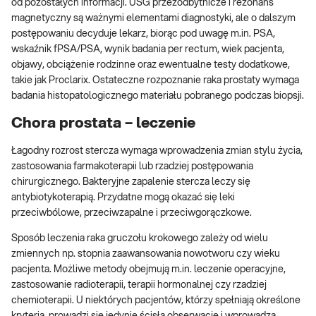
od pozostałych informacji. USG przezodbytnicze i rezonans
magnetyczny są ważnymi elementami diagnostyki, ale o dalszym
postępowaniu decyduje lekarz, biorąc pod uwagę m.in. PSA,
wskaźnik fPSA/PSA, wynik badania per rectum, wiek pacjenta,
objawy, obciążenie rodzinne oraz ewentualne testy dodatkowe,
takie jak Proclarix. Ostateczne rozpoznanie raka prostaty wymaga
badania histopatologicznego materiału pobranego podczas biopsji.
Chora prostata – leczenie
Łagodny rozrost stercza wymaga wprowadzenia zmian stylu życia,
zastosowania farmakoterapii lub rzadziej postępowania
chirurgicznego. Bakteryjne zapalenie stercza leczy się
antybiotykoterapią. Przydatne mogą okazać się leki
przeciwbólowe, przeciwzapalne i przeciwgorączkowe.
Sposób leczenia raka gruczołu krokowego zależy od wielu
zmiennych np. stopnia zaawansowania nowotworu czy wieku
pacjenta. Możliwe metody obejmują m.in. leczenie operacyjne,
zastosowanie radioterapii, terapii hormonalnej czy rzadziej
chemioterapii. U niektórych pacjentów, którzy spełniają określone