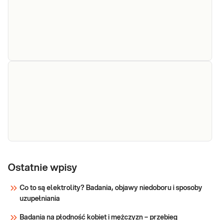
Giardia lamblia
Giardia lamblia IgM i IgG w surowicy.
IgM i IgG w
Badanie wykonywane metodą ELISA
przydatne w diagnostyce zarażenia
surowicy
lamblią: Lamblia intestinalis.
Sprawdź
Giardia lamblia w kale,
Giardia lamblia w kale, met.
met.
Ostatnie wpisy
immunochromatograficzną.
Chromatograficzna
immunochromatograficzną
Co to są elektrolity? Badania, objawy niedoboru i sposoby
identyfikacja antygenów
uzupełniania
lamblii w kale, przydatna w
Sprawdź
diagnostyce lambliozy i w
Badania na płodność kobiet i mężczyzn – przebieg