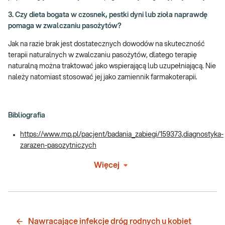
3. Czy dieta bogata w czosnek, pestki dyni lub zioła naprawdę
pomaga w zwalczaniu pasożytów?
Jak na razie brak jest dostatecznych dowodów na skuteczność
terapii naturalnych w zwalczaniu pasożytów, dlatego terapię
naturalną można traktować jako wspierającą lub uzupełniającą. Nie
należy natomiast stosować jej jako zamiennik farmakoterapii.
Bibliografia
https://www.mp.pl/pacjent/badania_zabiegi/159373,diagnostyka-
zarazen-pasozytniczych
Więcej
Nawracające infekcje dróg rodnych u kobiet