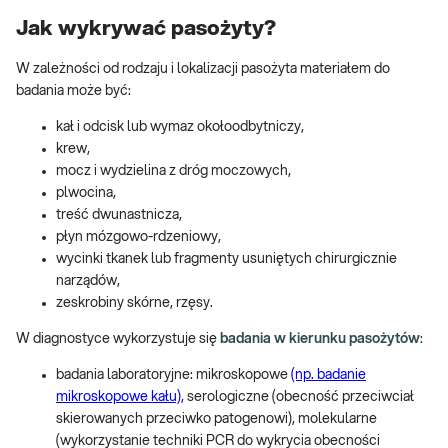
Jak wykrywać pasożyty?
W zależności od rodzaju i lokalizacji pasożyta materiałem do
badania może być:
kał i odcisk lub wymaz okołoodbytniczy,
krew,
mocz i wydzielina z dróg moczowych,
plwocina,
treść dwunastnicza,
płyn mózgowo-rdzeniowy,
wycinki tkanek lub fragmenty usuniętych chirurgicznie
narządów,
zeskrobiny skórne, rzęsy.
W diagnostyce wykorzystuje się
badania w kierunku pasożytów
:
badania laboratoryjne: mikroskopowe
(np. badanie
mikroskopowe kału),
serologiczne (obecność przeciwciał
skierowanych przeciwko patogenowi), molekularne
(wykorzystanie techniki PCR do wykrycia obecności