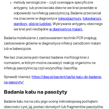
metody serologiczne – czyli oceniające specyficzne
antygeny lub przeciwciała obecne we krwi powstałe w
odpowiedzi na infekcję pasożytniczą. Badanie przeciwciał
ma znaczenie w diagnostyce
toksoplazmozy,
toksokarozy,
giardiozy,
gliście ludzkiej.
Wykrywanie antygenu obecnego
we krwi jest niezbędne
w diagnostyce malarii.
Badania molekularne z zastosowaniem techniki PCR znajdują
zastosowanie głównie w diagnostyce infekcji zarodźcem malarii
lub w babeszjozie.
Nie bez znaczenia jest również badanie morfologii krwi z
rozmazem, w którym można zauważyć reakcję organizmu na
infekcję pasożytniczą czyli eozynofilię i bazofilię.
Sprawdź również:
https://diag.pl/pacjent/qa/ile-kalu-do-badania-
na-pasozyty/
Badania kału na pasożyty
Badanie kału ma na celu jego ocenę mikroskopową pod kątem
obecności cyst, jaj, postaci dorosłych lub fragmentów pasożytów.