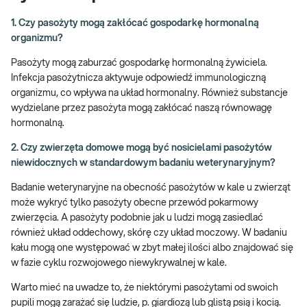
1. Czy pasożyty mogą zakłócać gospodarkę hormonalną
organizmu?
Pasożyty mogą zaburzać gospodarkę hormonalną żywiciela.
Infekcja pasożytnicza aktywuje odpowiedź immunologiczną
organizmu, co wpływa na układ hormonalny. Również substancje
wydzielane przez pasożyta mogą zakłócać naszą równowagę
hormonalną.
2. Czy zwierzęta domowe mogą być nosicielami pasożytów
niewidocznych w standardowym badaniu weterynaryjnym?
Badanie weterynaryjne na obecność pasożytów w kale u zwierząt
może wykryć tylko pasożyty obecne przewód pokarmowy
zwierzęcia. A pasożyty podobnie jak u ludzi mogą zasiedlać
również układ oddechowy, skórę czy układ moczowy. W badaniu
kału mogą one występować w zbyt małej ilości albo znajdować się
w fazie cyklu rozwojowego niewykrywalnej w kale.
Warto mieć na uwadze to, że niektórymi pasożytami od swoich
pupili mogą zarażać się ludzie, p. giardiozą lub glistą psią i kocią.