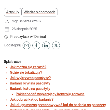
Artykuły
Wiedza o chorobach
mgr Renata Grzelik
26 sierpnia 2025
Przeczytasz w
10
minut
Udostępnij
Spis treści:
Jak można się zarazić?
Gdzie się lokalizują?
Jak wykrywać pasożyty?
Badania krwi na pasożyty
Badania kału na pasożyty
Pakiet badań wspierający kontrolę zdrowia
Jak pobrać kał do badania?
Jak długo można przechowywać kał do badania na pasożyty