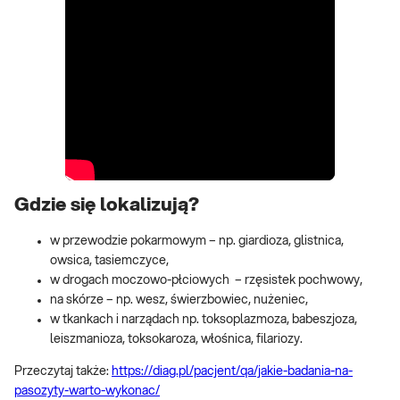
Gdzie się lokalizują?
w przewodzie pokarmowym – np. giardioza, glistnica,
owsica, tasiemczyce,
w drogach moczowo-płciowych – rzęsistek pochwowy,
na skórze – np. wesz, świerzbowiec, nużeniec,
w tkankach i narządach np. toksoplazmoza, babeszjoza,
leiszmanioza, toksokaroza, włośnica, filariozy.
Przeczytaj także:
https://diag.pl/pacjent/qa/jakie-badania-na-
pasozyty-warto-wykonac/