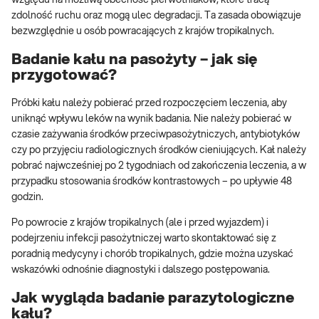
względu na możliwą obecność pierwotniaków, które tracą
zdolność ruchu oraz mogą ulec degradacji. Ta zasada obowiązuje
bezwzględnie u osób powracających z krajów tropikalnych.
Badanie kału na pasożyty – jak się
przygotować?
Próbki kału należy pobierać przed rozpoczęciem leczenia, aby
uniknąć wpływu leków na wynik badania. Nie należy pobierać w
czasie zażywania środków przeciwpasożytniczych, antybiotyków
czy po przyjęciu radiologicznych środków cieniujących. Kał należy
pobrać najwcześniej po 2 tygodniach od zakończenia leczenia, a w
przypadku stosowania środków kontrastowych – po upływie 48
godzin.
Po powrocie z krajów tropikalnych (ale i przed wyjazdem) i
podejrzeniu infekcji pasożytniczej warto skontaktować się z
poradnią medycyny i chorób tropikalnych, gdzie można uzyskać
wskazówki odnośnie diagnostyki i dalszego postępowania.
Jak wygląda badanie parazytologiczne
kału?