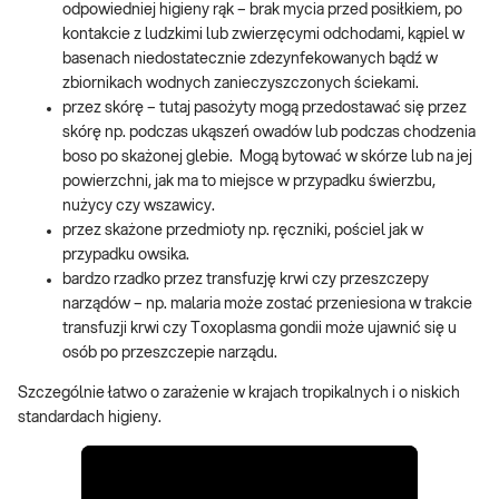
odpowiedniej higieny rąk – brak mycia przed posiłkiem, po
kontakcie z ludzkimi lub zwierzęcymi odchodami, kąpiel w
basenach niedostatecznie zdezynfekowanych bądź w
zbiornikach wodnych zanieczyszczonych ściekami.
przez skórę – tutaj pasożyty mogą przedostawać się przez
skórę np. podczas ukąszeń owadów lub podczas chodzenia
boso po skażonej glebie. Mogą bytować w skórze lub na jej
powierzchni, jak ma to miejsce w przypadku świerzbu,
nużycy czy wszawicy.
przez skażone przedmioty np. ręczniki, pościel jak w
przypadku owsika.
bardzo rzadko przez transfuzję krwi czy przeszczepy
narządów – np. malaria może zostać przeniesiona w trakcie
transfuzji krwi czy Toxoplasma gondii może ujawnić się u
osób po przeszczepie narządu.
Szczególnie łatwo o zarażenie w krajach tropikalnych i o niskich
standardach higieny.