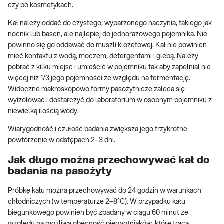
czy po kosmetykach.
Kał należy oddać do czystego, wyparzonego naczynia, takiego jak
nocnik lub basen, ale najlepiej do jednorazowego pojemnika. Nie
powinno się go oddawać do muszli klozetowej. Kał nie powinien
mieć kontaktu z wodą, moczem, detergentami i glebą. Należy
pobrać z kilku miejsc i umieścić w pojemniku tak aby zapełniał nie
więcej niż 1/3 jego pojemności ze względu na fermentację.
Widoczne makroskopowo formy pasożytnicze zaleca się
wyizolować i dostarczyć do laboratorium w osobnym pojemniku z
niewielką ilością wody.
Wiarygodność i czułość badania zwiększa jego trzykrotne
powtórzenie w odstępach 2–3 dni.
Jak długo można przechowywać kał do
badania na pasożyty
Próbkę kału można przechowywać do 24 godzin w warunkach
chłodniczych (w temperaturze 2–8°C). W przypadku kału
biegunkowego powinien być zbadany w ciągu 60 minut ze