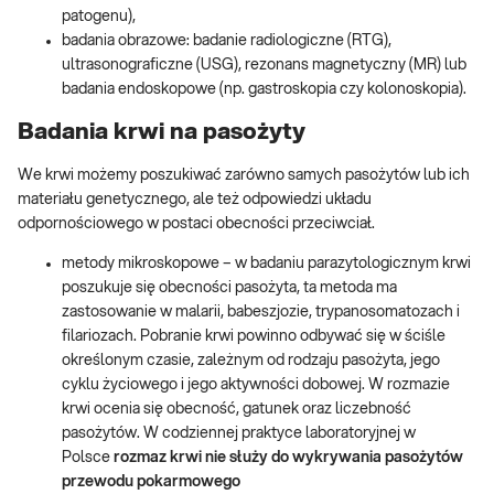
patogenu),
badania obrazowe: badanie radiologiczne (RTG),
ultrasonograficzne (USG), rezonans magnetyczny (MR) lub
badania endoskopowe (np. gastroskopia czy kolonoskopia).
Badania krwi na pasożyty
We krwi możemy poszukiwać zarówno samych pasożytów lub ich
materiału genetycznego, ale też odpowiedzi układu
odpornościowego w postaci obecności przeciwciał.
metody mikroskopowe – w badaniu parazytologicznym krwi
poszukuje się obecności pasożyta, ta metoda ma
zastosowanie w malarii, babeszjozie, trypanosomatozach i
filariozach. Pobranie krwi powinno odbywać się w ściśle
określonym czasie, zależnym od rodzaju pasożyta, jego
cyklu życiowego i jego aktywności dobowej. W rozmazie
krwi ocenia się obecność, gatunek oraz liczebność
pasożytów. W codziennej praktyce laboratoryjnej w
Polsce
rozmaz krwi nie służy do wykrywania pasożytów
przewodu pokarmowego