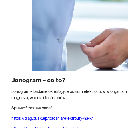
Jonogram – co to?
Jonogram – badanie określające poziom elektrolitów w organizmi
magnezu, wapnia i fosforanów.
Sprawdź zestaw badań:
https://diag.pl/sklep/badania/elektrolity-na-k/