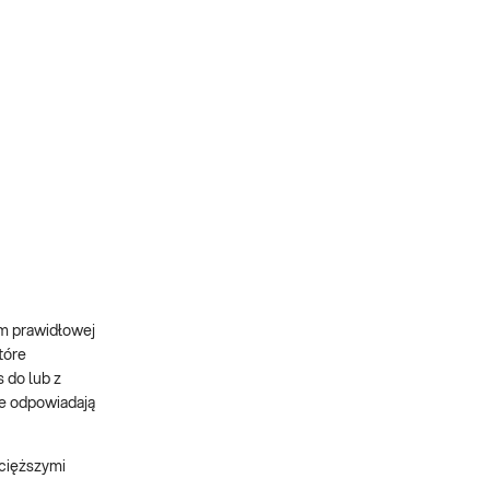
em prawidłowej
tóre
 do lub z
ie odpowiadają
 cięższymi