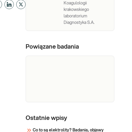
Koagulologii
krakowskiego
laboratorium
Diagnostyka S.A.
Powiązane badania
Elektrolity
Elektrolity (sód, potas).
Diagnostyka równowagi
(Na, K)
Ostatnie wpisy
wodno-elektrolitowej i
diagnostyka zaburzeń
Co to są elektrolity? Badania, objawy