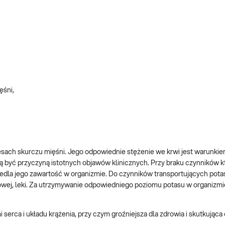
ęśni,
sach skurczu mięśni. Jego odpowiednie stężenie we krwi jest warunki
 być przyczyną istotnych objawów klinicznych. Przy braku czynników k
iedla jego zawartość w organizmie. Do czynników transportujących potas
wej, leki. Za utrzymywanie odpowiedniego poziomu potasu w organizm
erca i układu krążenia, przy czym groźniejsza dla zdrowia i skutkująca