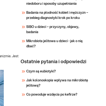
równowagi kwasowo-
niedoboru i sposoby uzupełniania
Sprawdź
zasadowej.
Badania na płodność kobiet i mężczyzn –
przebieg diagnostyki krok po kroku
SIBO u dzieci – przyczyny, objawy,
badania
Mikrobiota jelitowa u dzieci - jak o nią
dbać?
nizmie. Jest
Ostatnie pytania i odpowiedzi
Czym są eubiotyki?
Jak kolonoskopia wpływa na mikrobiotę
jelitową?
Co powoduje wzdęcia po kefirze?