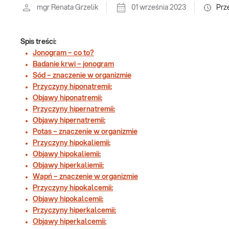
mgr Renata Grzelik
01 września 2023
Prz
Spis treści:
Jonogram – co to?
Badanie krwi – jonogram
Sód – znaczenie w organizmie
Przyczyny hiponatremii:
Objawy hiponatremii:
Przyczyny hipernatremii:
Objawy hipernatremii:
Potas – znaczenie w organizmie
Przyczyny hipokaliemii:
Objawy hipokaliemii:
Objawy hiperkaliemii:
Wapń – znaczenie w organizmie
Przyczyny hipokalcemii:
Objawy hipokalcemii:
Przyczyny hiperkalcemii:
Objawy hiperkalcemii: