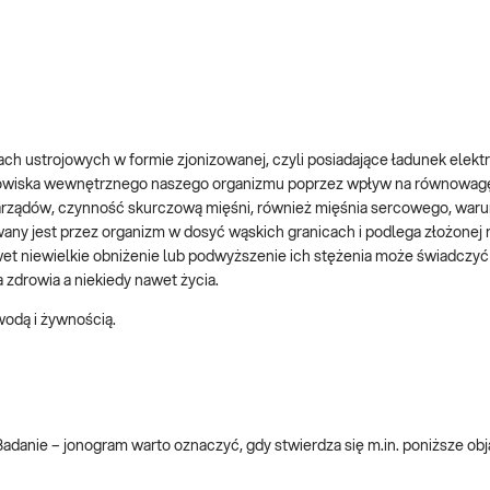
ach ustrojowych w formie zjonizowanej, czyli posiadające ładunek elekt
środowiska wewnętrznego naszego organizmu poprzez wpływ na równowa
narządów, czynność skurczową mięśni, również mięśnia sercowego, waru
ny jest przez organizm w dosyć wąskich granicach i podlega złożonej r
t niewielkie obniżenie lub podwyższenie ich stężenia może świadczyć
zdrowia a niekiedy nawet życia.
wodą i żywnością.
danie – jonogram warto oznaczyć, gdy stwierdza się m.in. poniższe obj