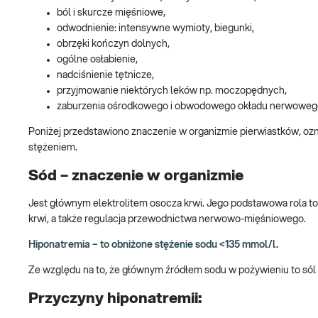
ból i skurcze mięśniowe,
odwodnienie: intensywne wymioty, biegunki,
obrzęki kończyn dolnych,
ogólne osłabienie,
nadciśnienie tętnicze,
przyjmowanie niektórych leków np. moczopędnych,
zaburzenia ośrodkowego i obwodowego okładu nerwoweg
Poniżej przedstawiono znaczenie w organizmie pierwiastków, oz
stężeniem.
Sód – znaczenie w organizmie
Jest głównym elektrolitem osocza krwi. Jego podstawowa rola to
krwi, a także regulacja przewodnictwa nerwowo-mięśniowego.
Hiponatremia – to obniżone stężenie sodu <135 mmol/l.
Ze względu na to, że głównym źródłem sodu w pożywieniu to sól
Przyczyny hiponatremii: