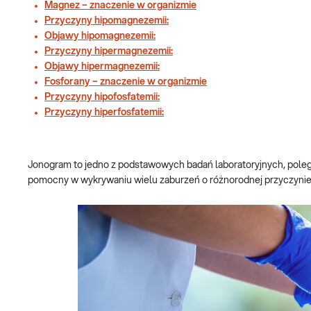
Magnez – znaczenie w organizmie
Przyczyny hipomagnezemii:
Objawy hipomagnezemii:
Przyczyny hipermagnezemii:
Objawy hipermagnezemii:
Fosforany – znaczenie w organizmie
Przyczyny hipofosfatemii:
Przyczyny hiperfosfatemii:
Jonogram to jedno z podstawowych badań laboratoryjnych, poleg
pomocny w wykrywaniu wielu zaburzeń o różnorodnej przyczynie