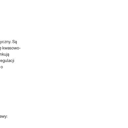
ryczny. Są
gę kwasowo-
nkują
egulacji
 o
awy: