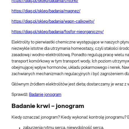
https://diag.pl/sklep/badania/chlorki/
https://diag.pl/sklep/badania/magnez/
https://diag.pl/sklep/badania/wapn-calkowity/
https://diag.pl/sklep/badania/fosfor-nieorganiczny/
Elektrolity to pierwiastki chemiczne występujące w naszych płyn
niezwykle istotne dla utrzymania homeostazy, czyli stałości 
zasadową i wodno-elektrolitową. Ponadto regulują pracę wielu 
transport komórkowy w tym transport wody. Ich poziom utrzymywa
obejmującej wpływ hormonów, układu pokarmowego i nerek. Nawe
zachwianych mechanizmach regulacyjnych i być zagrożeniem dla 
Głównym źródłem elektrolitów jest dieta; dostarczamy je wraz z 
Sprawdź:
Badanie jonogram
Badanie krwi – jonogram
Kiedy oznaczać jonogram? Kiedy wykonać kontrolę jonogramu? Ba
zaburzenia rytmu serca, niewydolność serca,