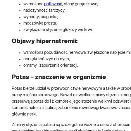
wzmożona
potliwość
, stany gorączkowe,
nadczynność tarczycy,
wymioty, biegunka,
moczówka prosta,
zwiększone stężenie glukozy we krwi.
Objawy hipernatremii:
wzmożona pobudliwość nerwowa, zwiększone napięcie mi
obrzęki kończyn dolnych,
omamy i zaburzenia orientacji.
Potas – znaczenie w organizmie
Potas bierze udział w przewodnictwie nerwowym a także w proce
pracy mięśnia sercowego. Nawet niewielkie zmiany stężenia mogą
przesuwają potas do i z komórek, jego stężenie we krwi odzwierc
komórek należą: insulina, zaburzenia równowagi kwasowo-zasado
głównie nerki.
Zmiany stężenia potasu są szczególnie ważne u osób z chorobami s