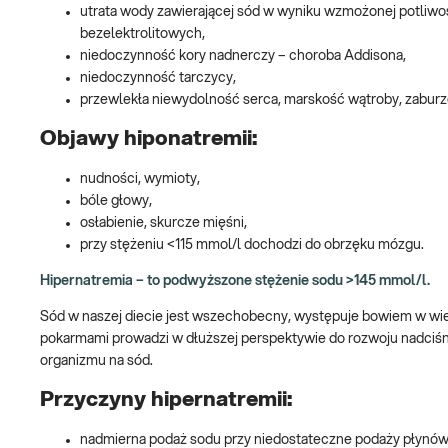
utrata wody zawierającej sód w wyniku wzmożonej potliw
bezelektrolitowych,
niedoczynność kory nadnerczy – choroba Addisona,
niedoczynność tarczycy,
przewlekła niewydolność serca, marskość wątroby, zaburz
Objawy hiponatremii:
nudności, wymioty,
bóle głowy,
osłabienie, skurcze mięśni,
przy stężeniu <115 mmol/l dochodzi do obrzęku mózgu.
Hipernatremia – to podwyższone stężenie sodu >145 mmol/l.
Sód w naszej diecie jest wszechobecny, występuje bowiem w wi
pokarmami prowadzi w dłuższej perspektywie do rozwoju nadciśnie
organizmu na sód.
Przyczyny hipernatremii:
nadmierna podaż sodu przy niedostateczne podaży płynów