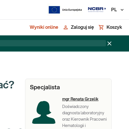
PL
Wyniki online
Zaloguj się
Koszyk
ać?
Specjalista
mgr Renata Grzelik
Doświadczony
diagnosta laboratoryjny
oraz Kierownik Pracowni
Hematologii i