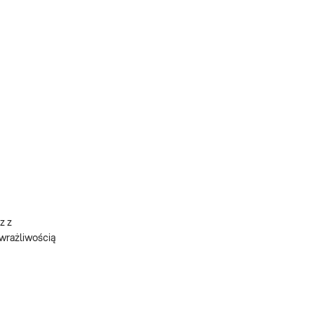
z z
 wrażliwością