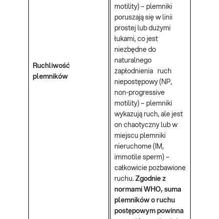
motility) – plemniki
poruszają się w linii
prostej lub dużymi
łukami, co jest
niezbędne do
naturalnego
Ruchliwość
zapłodnienia ruch
plemników
niepostępowy (NP,
non-progressive
motility) – plemniki
wykazują ruch, ale jest
on chaotyczny lub w
miejscu plemniki
nieruchome (IM,
immotile sperm) –
całkowicie pozbawione
ruchu.
Zgodnie z
normami WHO, suma
plemników o ruchu
postępowym powinna