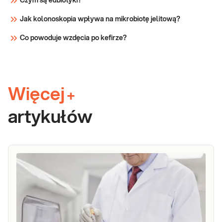
Czym są eubiotyki?
Jak kolonoskopia wpływa na mikrobiotę jelitową?
Co powoduje wzdęcia po kefirze?
Więcej
+
artykułów