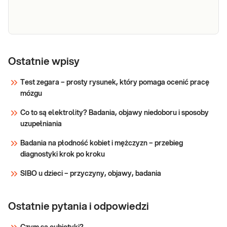
Seminogram -
Seminogram - wspomagany
wspomagany
Ostatnie wpisy
komputerową analizą danych,
komputerową
przydatny w diagnostyce niepłodności
Test zegara – prosty rysunek, który pomaga ocenić pracę
analizą danych
męskiej.
mózgu
Sprawdź
Co to są elektrolity? Badania, objawy niedoboru i sposoby
uzupełniania
Badania na płodność kobiet i mężczyzn – przebieg
diagnostyki krok po kroku
SIBO u dzieci – przyczyny, objawy, badania
Ostatnie pytania i odpowiedzi