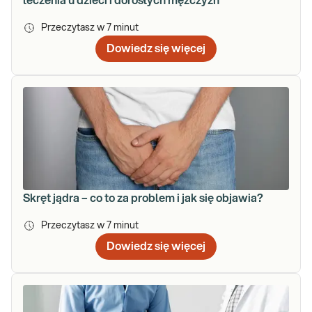
leczenia u dzieci i dorosłych mężczyzn
Przeczytasz w
7
minut
Dowiedz się więcej
Skręt jądra – co to za problem i jak się objawia?
Przeczytasz w
7
minut
Dowiedz się więcej