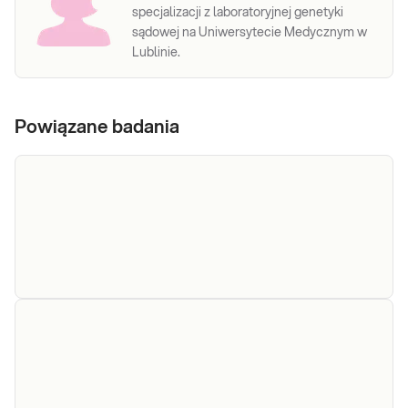
specjalizacji z laboratoryjnej genetyki
sądowej na Uniwersytecie Medycznym w
Lublinie.
Powiązane badania
Seminogram
Seminogram. Badanie makroskopowych i
mikroskopowych cech nasienia,
wykonywane w diagnostyce zaburzeń
płodności męskiej.
Sprawdź