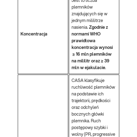
Jest to liczba
plemników
znajdujących się w
jednym mililitrze
nasienia.
Zgodnie z
Koncentracja
normami WHO
prawidłowa
koncentracja wynosi
≥ 16 mln plemników
na mililitr oraz ≥ 39
mln w ejakulacie
.
CASA klasyfikuje
ruchliwość plemników
na podstawie ich
trajektorii, prędkości
oraz odchyleń
bocznych główki
plemnika. Ruch
postępowy szybki i
wolny (PR, progressive