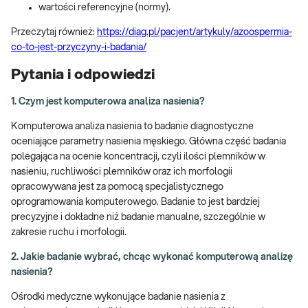
wartości referencyjne (normy).
Przeczytaj również:
https://diag.pl/pacjent/artykuly/azoospermia-
co-to-jest-przyczyny-i-badania/
Pytania i odpowiedzi
1. Czym jest komputerowa analiza nasienia?
Komputerowa analiza nasienia to badanie diagnostyczne
oceniające parametry nasienia męskiego. Główna część badania
polegająca na ocenie koncentracji, czyli ilości plemników w
nasieniu, ruchliwości plemników oraz ich morfologii
opracowywana jest za pomocą specjalistycznego
oprogramowania komputerowego. Badanie to jest bardziej
precyzyjne i dokładne niż badanie manualne, szczególnie w
zakresie ruchu i morfologii.
2. Jakie badanie wybrać, chcąc wykonać komputerową analizę
nasienia?
Ośrodki medyczne wykonujące badanie nasienia z