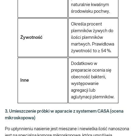
naturalnie kwaśnym
środowisku pochwy.
Określa procent
plemników żywych do
Żywotność
ilości plemników
martwych. Prawidłowa
żywotność to ≥ 54 %.
Dodatkowo w
preparacie ocenia się
obecność bakterii,
Inne
występowanie
agregacji lub
aglutynacji plemników.
3. Umieszczenie próbki w aparacie z systemem CASA (ocena
mikroskopowa)
Po upłynnieniu nasienie jest mieszane i niewielka ilość nanoszona
jest na specjalną komorę mikroskopową, która umożliwia