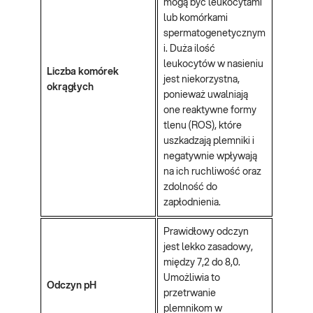
mogą być leukocytami
lub komórkami
spermatogenetycznym
i. Duża ilość
leukocytów w nasieniu
Liczba komórek
jest niekorzystna,
okrągłych
ponieważ uwalniają
one reaktywne formy
tlenu (ROS), które
uszkadzają plemniki i
negatywnie wpływają
na ich ruchliwość oraz
zdolność do
zapłodnienia.
Prawidłowy odczyn
jest lekko zasadowy,
między 7,2 do 8,0.
Umożliwia to
Odczyn pH
przetrwanie
plemnikom w