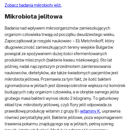
Zobacz badania mikrobioty jelit.
Mikrobiota jelitowa
Badania nad wpływem mikroorganizmów zamieszkujących
organizm człowieka trwają od początku dwudziestego wieku.
Zapoczątkował je rosyjski naukowiec – Eli Metchnikoff, który
długowieczność zamieszkujących tereny wiejskie Bułgarów
powiązał ze spożywaniem dużej ilości sfermentowanych
produktów mlecznych (bakterie kwasu mlekowego). Sto lat
później, nadal najczęstszym przedmiotem zainteresowania
naukowców, dietetyków, ale także świadomych pacjentów jest
mikrobiota jelitowa. Przemawia za tym fakt, że ilość bakterii
zgromadzona w jelitach jest dziesięciokrotnie większa niż komórek
budujących cały organizm człowieka, a w obrębie samego jelita
grubego masa bakterii wynosi około 2 kilogramy. To gatunkowy
skład tzw. mikrobioty jelitowej, czyli flory jelit odpowiada za
prawidłową produkcję witamin z grupy B i
witaminy K
, usprawnia
również perystaltykę jelit. Bakterie jelitowe, poza wspomaganiem
trawienia pokarmu znajdującego się w jelitach, pełnią szereg