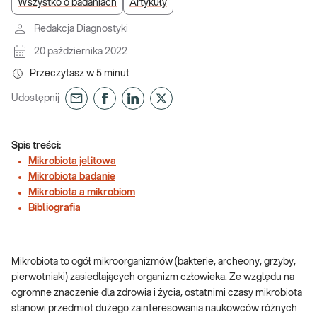
Wszystko o badaniach
Artykuły
Redakcja Diagnostyki
20 października 2022
Przeczytasz w
5
minut
Udostępnij
Spis treści:
Mikrobiota jelitowa
Mikrobiota badanie
Mikrobiota a mikrobiom
Bibliografia
Mikrobiota to ogół mikroorganizmów (bakterie, archeony, grzyby,
pierwotniaki) zasiedlających organizm człowieka. Ze względu na
ogromne znaczenie dla zdrowia i życia, ostatnimi czasy mikrobiota
stanowi przedmiot dużego zainteresowania naukowców różnych