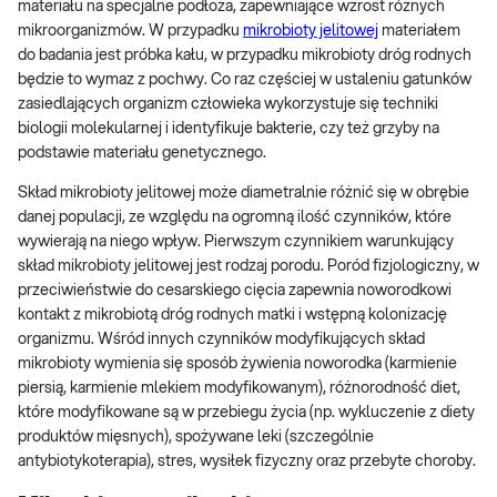
materiału na specjalne podłoża, zapewniające wzrost różnych
mikroorganizmów. W przypadku
mikrobioty jelitowej
materiałem
do badania jest próbka kału, w przypadku mikrobioty dróg rodnych
będzie to wymaz z pochwy. Co raz częściej w ustaleniu gatunków
zasiedlających organizm człowieka wykorzystuje się techniki
biologii molekularnej i identyfikuje bakterie, czy też grzyby na
podstawie materiału genetycznego.
Skład mikrobioty jelitowej może diametralnie różnić się w obrębie
danej populacji, ze względu na ogromną ilość czynników, które
wywierają na niego wpływ. Pierwszym czynnikiem warunkujący
skład mikrobioty jelitowej jest rodzaj porodu. Poród fizjologiczny, w
przeciwieństwie do cesarskiego cięcia zapewnia noworodkowi
kontakt z mikrobiotą dróg rodnych matki i wstępną kolonizację
organizmu. Wśród innych czynników modyfikujących skład
mikrobioty wymienia się sposób żywienia noworodka (karmienie
piersią, karmienie mlekiem modyfikowanym), różnorodność diet,
które modyfikowane są w przebiegu życia (np. wykluczenie z diety
produktów mięsnych), spożywane leki (szczególnie
antybiotykoterapia), stres, wysiłek fizyczny oraz przebyte choroby.