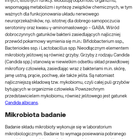
innych, istotnych funkcji. Modulują odporność organizmu,
wspomagają metabolizm i syntezę związków chemicznych, w tym
ważnych dla funkcjonowania układu nerwowego
neuroprzekaźników, np. istotnej dla dobrego samopoczucia
serotoniny oraz kwasu ɣ-aminomasłowego – GABA. Wśród
dobroczynnych gatunków bakterii zasiedlających najliczniej
przewód pokarmowy wymienia się m.in.: Bifidobacterium ssp.,
Bacterioides ssp. i Lactobacillus spp. Nieodłącznym elementem
mikrobioty jelitowej są również grzyby. Grzyby z rodzaju Candida
(Candida spp.) stanowią w niewielkim odsetku skład prawidłowej
mikroflory człowieka, zasiedlając wraz z bakteriami m.in. skórę,
jamę ustną, prącie, pochwę, ale także jelita. Są natomiast
najliczniejszą składową tzw. mykobiomu, czyli całej puli grzybów
bytujących w organizmie człowieka. Powszechnym
przedstawicielem mykobiomu, również jelitowego jest gatunek
Candida albicans
.
Mikrobiota badanie
Badanie składu mikrobioty wykonuje się w laboratorium
mikrobiologicznym. Badanie to wymaga posiewania pobranego