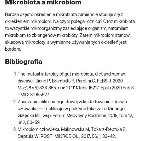
Mikrobiota a mikrobiom
Bardzo często określenie mikrobiota zamiennie stosuje się z
określeniem mikrobiom. Na czym polega różnica? Otóż mikrobiota
to wszystkie mikroorganizmy zasiedlające organizm, natomiast
mikrobiom to zbiór genów mikrobioty. Zatem mikrobiom stanowi
składową mikrobioty, a wymienne używanie tych określeń jest
błędem.
Bibliografia
The mutual interplay of gut microbiota, diet and human
disease. Illiano P, Brambilla R, Parolini C. FEBS J. 2020
Mar;287(5):833-855. doi: 10.1111/febs.15217. Epub 2020 Feb 3.
PMID: 31955527.
Znaczenie mikrobioty jelitowej w kształtowaniu zdrowia
człowieka — implikacje w praktyce lekarza rodzinnego.
Gałęcka M. i wsp. Forum Medycyny Rodzinnej 2018, tom 12,
nr 2, 50–59
Mikrobiom człowieka. Malinowska M, Tokarz-Deptuła B,
Deptuła W. POST. MIKROBIOL., 2017, 56, 1, 33–42.