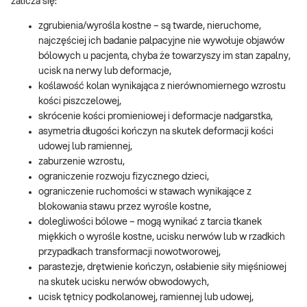
zalicza się:
zgrubienia/wyrośla kostne – są twarde, nieruchome,
najczęściej ich badanie palpacyjne nie wywołuje objawów
bólowych u pacjenta, chyba że towarzyszy im stan zapalny,
ucisk na nerwy lub deformacje,
koślawość kolan wynikająca z nierównomiernego wzrostu
kości piszczelowej,
skrócenie kości promieniowej i deformacje nadgarstka,
asymetria długości kończyn na skutek deformacji kości
udowej lub ramiennej,
zaburzenie wzrostu,
ograniczenie rozwoju fizycznego dzieci,
ograniczenie ruchomości w stawach wynikające z
blokowania stawu przez wyrośle kostne,
dolegliwości bólowe – mogą wynikać z tarcia tkanek
miękkich o wyrośle kostne, ucisku nerwów lub w rzadkich
przypadkach transformacji nowotworowej,
parastezje, drętwienie kończyn, osłabienie siły mięśniowej
na skutek ucisku nerwów obwodowych,
ucisk tętnicy podkolanowej, ramiennej lub udowej,