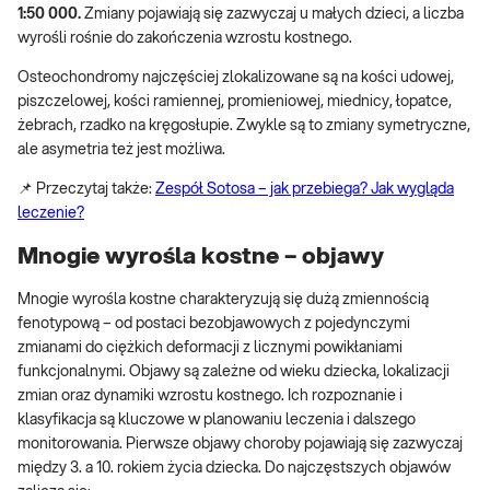
1:50 000.
Zmiany pojawiają się zazwyczaj u małych dzieci, a liczba
wyrośli rośnie do zakończenia wzrostu kostnego.
Osteochondromy najczęściej zlokalizowane są na kości udowej,
piszczelowej, kości ramiennej, promieniowej, miednicy, łopatce,
żebrach, rzadko na kręgosłupie. Zwykle są to zmiany symetryczne,
ale asymetria też jest możliwa.
📌 Przeczytaj także:
Zespół Sotosa – jak przebiega? Jak wygląda
leczenie?
Mnogie wyrośla kostne – objawy
Mnogie wyrośla kostne charakteryzują się dużą zmiennością
fenotypową – od postaci bezobjawowych z pojedynczymi
zmianami do ciężkich deformacji z licznymi powikłaniami
funkcjonalnymi. Objawy są zależne od wieku dziecka, lokalizacji
zmian oraz dynamiki wzrostu kostnego. Ich rozpoznanie i
klasyfikacja są kluczowe w planowaniu leczenia i dalszego
monitorowania. Pierwsze objawy choroby pojawiają się zazwyczaj
między 3. a 10. rokiem życia dziecka. Do najczęstszych objawów