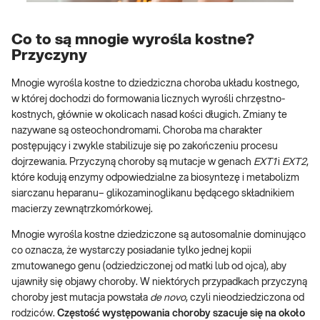
Co to są mnogie wyrośla kostne?
Przyczyny
Mnogie wyrośla kostne to dziedziczna choroba układu kostnego,
w której dochodzi do formowania licznych wyrośli chrzęstno-
kostnych, głównie w okolicach nasad kości długich. Zmiany te
nazywane są osteochondromami. Choroba ma charakter
postępujący i zwykle stabilizuje się po zakończeniu procesu
dojrzewania. Przyczyną choroby są mutacje w genach
EXT1
i
EXT2
,
które kodują enzymy odpowiedzialne za biosyntezę i metabolizm
siarczanu heparanu– glikozaminoglikanu będącego składnikiem
macierzy zewnątrzkomórkowej.
Mnogie wyrośla kostne dziedziczone są autosomalnie dominująco
co oznacza, że wystarczy posiadanie tylko jednej kopii
zmutowanego genu (odziedziczonej od matki lub od ojca), aby
ujawniły się objawy choroby. W niektórych przypadkach przyczyną
choroby jest mutacja powstała
de novo
, czyli nieodziedziczona od
rodziców.
Częstość występowania choroby szacuje się na około