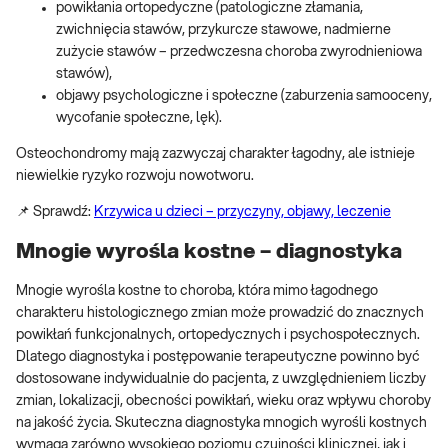
powikłania ortopedyczne (patologiczne złamania,
zwichnięcia stawów, przykurcze stawowe, nadmierne
zużycie stawów – przedwczesna choroba zwyrodnieniowa
stawów),
objawy psychologiczne i społeczne (zaburzenia samooceny,
wycofanie społeczne, lęk).
Osteochondromy mają zazwyczaj charakter łagodny, ale istnieje
niewielkie ryzyko rozwoju nowotworu.
📌 Sprawdź:
Krzywica u dzieci – przyczyny, objawy, leczenie
Mnogie wyrośla kostne – diagnostyka
Mnogie wyrośla kostne to choroba, która mimo łagodnego
charakteru histologicznego zmian może prowadzić do znacznych
powikłań funkcjonalnych, ortopedycznych i psychospołecznych.
Dlatego diagnostyka i postępowanie terapeutyczne powinno być
dostosowane indywidualnie do pacjenta, z uwzględnieniem liczby
zmian, lokalizacji, obecności powikłań, wieku oraz wpływu choroby
na jakość życia. Skuteczna diagnostyka mnogich wyrośli kostnych
wymaga zarówno wysokiego poziomu czujności klinicznej, jak i