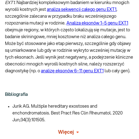
EXT1
. Najbardziej kompleksowym badaniem w kierunku mnogich
wyrośli kostnych jest
analiza sekwencji całego genu EXT1
,
szczególnie zalecana w przypadku braku wcześniejszego
rozpoznania mutacji w rodzinie.
Analiza eksonów 1–5 genu EXT1
obejmuje regiony, w których często lokalizują się mutacje, jest to
badanie skriningowe, mniej kosztowne niż analiza całego genu.
Może być stosowane jako etap pierwszy, szczególnie gdy objawy
są umiarkowane lub gdy w rodzinie wykryto wcześniej mutację w
tych eksonach. Jeśli wynik jest negatywny, a podejrzenie kliniczne
obecności mnogich wyrośli kostnych silne, należy rozszerzyć
diagnostykę (np. o
analizę eksonów 6–11 genu EXT1
lub cały gen).
Bibliografia
Jurik AG. Multiple hereditary exostoses and
enchondromatosis. Best Pract Res Clin Rheumatol. 2020
Jun;34(3):101505.
Więcej