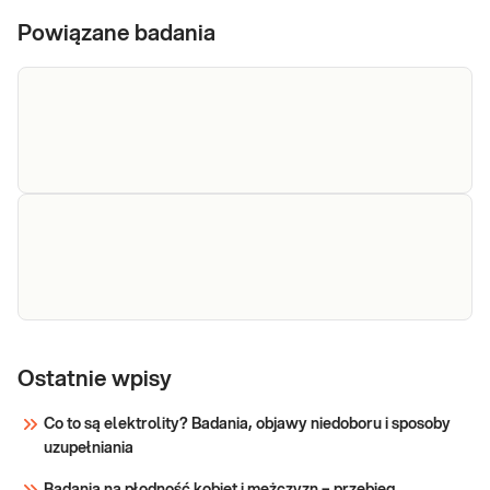
Powiązane badania
Mnogie wyrośla kostne typ I (analiza eksonów 1-5)
Sprawdź
Mnogie wyrośla kostne typ I (gen EXT1 - cały)
Ostatnie wpisy
Sprawdź
Co to są elektrolity? Badania, objawy niedoboru i sposoby
uzupełniania