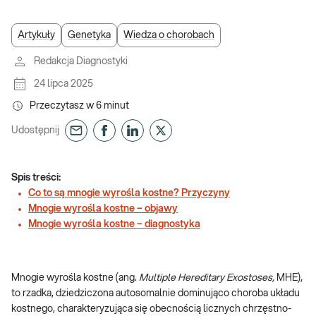
Artykuły
Genetyka
Wiedza o chorobach
Redakcja Diagnostyki
24 lipca 2025
Przeczytasz w
6
minut
Udostępnij
Spis treści:
Co to są mnogie wyrośla kostne? Przyczyny
Mnogie wyrośla kostne – objawy
Mnogie wyrośla kostne – diagnostyka
Mnogie wyrośla kostne (ang.
Multiple Hereditary Exostoses,
MHE),
to rzadka, dziedziczona autosomalnie dominująco choroba układu
kostnego, charakteryzująca się obecnością licznych chrzęstno-