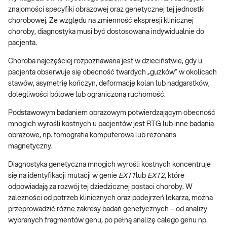
znajomości specyfiki obrazowej oraz genetycznej tej jednostki
chorobowej. Ze względu na zmienność ekspresji klinicznej
choroby, diagnostyka musi być dostosowana indywidualnie do
pacjenta.
Choroba najczęściej rozpoznawana jest w dzieciństwie, gdy u
pacjenta obserwuje się obecność twardych „guzków” w okolicach
stawów, asymetrię kończyn, deformację kolan lub nadgarstków,
dolegliwości bólowe lub ograniczoną ruchomość.
Podstawowym badaniem obrazowym potwierdzającym obecność
mnogich wyrośli kostnych u pacjentów jest RTG lub inne badania
obrazowe, np. tomografia komputerowa lub rezonans
magnetyczny.
Diagnostyka genetyczna mnogich wyrośli kostnych koncentruje
się na identyfikacji mutacji w genie
EXT1
lub
EXT2
, które
odpowiadają za rozwój tej dziedzicznej postaci choroby. W
zależności od potrzeb klinicznych oraz podejrzeń lekarza, można
przeprowadzić różne zakresy badań genetycznych – od analizy
wybranych fragmentów genu, po pełną analizę całego genu np.