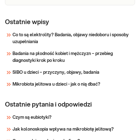
Cynk, ilościowo
Cynk ilościowo. Oznaczenie cynku
we krwi przydatne w określaniu
Ostatnie wpisy
deficytu cynku.
Co to są elektrolity? Badania, objawy niedoboru i sposoby
uzupełniania
Sprawdź
Badania na płodność kobiet i mężczyzn – przebieg
diagnostyki krok po kroku
SIBO u dzieci – przyczyny, objawy, badania
Mikrobiota jelitowa u dzieci - jak o nią dbać?
Ostatnie pytania i odpowiedzi
Czym są eubiotyki?
Jak kolonoskopia wpływa na mikrobiotę jelitową?