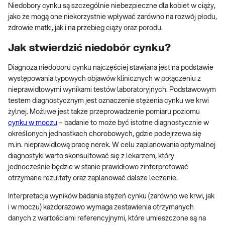
Niedobory cynku są szczególnie niebezpieczne dla kobiet w ciąży,
jako że mogą one niekorzystnie wpływać zarówno na rozwój płodu,
zdrowie matki, jak i na przebieg ciąży oraz porodu.
Jak stwierdzić niedobór cynku?
Diagnoza niedoboru cynku najczęściej stawiana jest na podstawie
występowania typowych objawów klinicznych w połączeniu z
nieprawidłowymi wynikami testów laboratoryjnych. Podstawowym
testem diagnostycznym jest oznaczenie stężenia cynku we krwi
żylnej. Możliwe jest także przeprowadzenie pomiaru poziomu
cynku w moczu
– badanie to może być istotne diagnostycznie w
określonych jednostkach chorobowych, gdzie podejrzewa się
m.in. nieprawidłową pracę nerek. W celu zaplanowania optymalnej
diagnostyki warto skonsultować się z lekarzem, który
jednocześnie będzie w stanie prawidłowo zinterpretować
otrzymane rezultaty oraz zaplanować dalsze leczenie.
Interpretacja wyników badania stężeń cynku (zarówno we krwi, jak
i w moczu) każdorazowo wymaga zestawienia otrzymanych
danych z wartościami referencyjnymi, które umieszczone są na