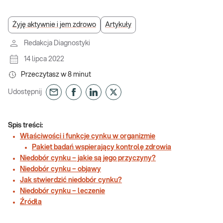
Żyję aktywnie i jem zdrowo
Artykuły
Redakcja Diagnostyki
14 lipca 2022
Przeczytasz w
8
minut
Udostępnij
Spis treści:
Właściwości i funkcje cynku w organizmie
Pakiet badań wspierający kontrolę zdrowia
Niedobór cynku – jakie są jego przyczyny?
Niedobór cynku – objawy
Jak stwierdzić niedobór cynku?
Niedobór cynku – leczenie
Źródła