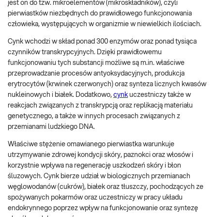
jest on do tzw. mikroelementów (mikroskładników), czyli
pierwiastków niezbędnych do prawidłowego funkcjonowania
człowieka, występujących w organizmie w niewielkich ilościach.
Cynk wchodzi w skład ponad 300 enzymów oraz ponad tysiąca
czynników transkrypcyjnych. Dzięki prawidłowemu
funkcjonowaniu tych substancji możliwe są m.in. właściwe
przeprowadzanie procesów antyoksydacyjnych, produkcja
erytrocytów (krwinek czerwonych) oraz synteza licznych kwasów
nukleinowych i białek. Dodatkowo,
cynk
uczestniczy także w
reakcjach związanych z transkrypcją oraz replikacją materiału
genetycznego, a także w innych procesach związanych z
przemianami ludzkiego DNA.
Właściwe stężenie omawianego pierwiastka warunkuje
utrzymywanie zdrowej kondycji skóry, paznokci oraz włosów i
korzystnie wpływa na regenerację uszkodzeń skóry i błon
śluzowych. Cynk bierze udział w biologicznych przemianach
węglowodanów (cukrów), białek oraz tłuszczy, pochodzących ze
spożywanych pokarmów oraz uczestniczy w pracy układu
endokrynnego poprzez wpływ na funkcjonowanie oraz syntezę