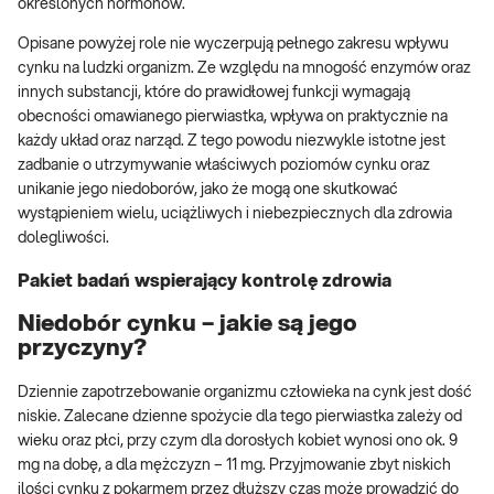
określonych hormonów.
Opisane powyżej role nie wyczerpują pełnego zakresu wpływu
cynku na ludzki organizm. Ze względu na mnogość enzymów oraz
innych substancji, które do prawidłowej funkcji wymagają
obecności omawianego pierwiastka, wpływa on praktycznie na
każdy układ oraz narząd. Z tego powodu niezwykle istotne jest
zadbanie o utrzymywanie właściwych poziomów cynku oraz
unikanie jego niedoborów, jako że mogą one skutkować
wystąpieniem wielu, uciążliwych i niebezpiecznych dla zdrowia
dolegliwości.
Pakiet badań wspierający kontrolę zdrowia
Niedobór cynku – jakie są jego
przyczyny?
Dziennie zapotrzebowanie organizmu człowieka na cynk jest dość
niskie. Zalecane dzienne spożycie dla tego pierwiastka zależy od
wieku oraz płci, przy czym dla dorosłych kobiet wynosi ono ok. 9
mg na dobę, a dla mężczyzn – 11 mg. Przyjmowanie zbyt niskich
ilości cynku z pokarmem przez dłuższy czas może prowadzić do