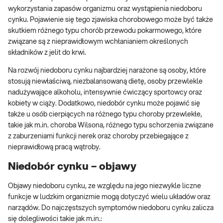
wykorzystania zapasów organizmu oraz wystąpienia niedoboru
cynku. Pojawienie się tego zjawiska chorobowego może być także
skutkiem różnego typu chorób przewodu pokarmowego, które
związane są z nieprawidłowym wchłanianiem określonych
składników z jelit do krwi.
Na rozwój niedoboru cynku najbardziej narażone są osoby, które
stosują niewłaściwą, niezbalansowaną dietę, osoby przewlekle
nadużywające alkoholu, intensywnie ćwiczący sportowcy oraz
kobiety w ciąży. Dodatkowo, niedobór cynku może pojawić się
także u osób cierpiących na różnego typu choroby przewlekłe,
takie jak m.in. choroba Wilsona, różnego typu schorzenia związane
z zaburzeniami funkcji nerek oraz choroby przebiegające z
nieprawidłową pracą wątroby.
Niedobór cynku – objawy
Objawy niedoboru cynku, ze względu na jego niezwykle liczne
funkcje w ludzkim organizmie mogą dotyczyć wielu układów oraz
narządów. Do najczęstszych symptomów niedoboru cynku zalicza
się dolegliwości takie jak m.in.: