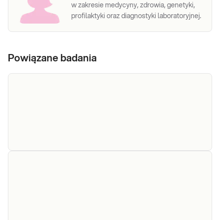
w zakresie medycyny, zdrowia, genetyki,
profilaktyki oraz diagnostyki laboratoryjnej.
Powiązane badania
Cynk w DZM
Cynk w DZM. Pomiar wydalania dobowego
cynku z moczem, wykonywany w dobowej
zbiórce moczu - DZM, przydatny w
diagnostyce niedoborów cynku.
Sprawdź