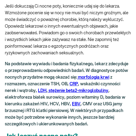
Jeśli dokuczają Ci nocne poty, koniecznie udaj się do lekarza.
Wzmożone pocenie się w nocy nie musi być niczym groźnym, ale
może świadczyć o poważnej chorobie, którą należy wykluczyć.
Opowiedz lekarzowi o innych ewentualnych objawach, jakie
zaobserwowałeś. Powiadom go o swoich chorobach przewlekłych
i wszystkich lekach jakie zażywasz na stałe. Nie zapomnij też
poinformować lekarza o egzotycznych podróżach oraz
ryzykownych zachowaniach seksualnych.
Na podstawie wywiadu i badania fizykalnego, lekarz zdecyduje
o przeprowadzeniu odpowiednich badań. W diagnostyce potów
nocnych przydatne mogą okazać się:
morfologia krwi
z
rozmazem, oznaczenie TSH, OB,
CRP
, wskaźniki czynności
nerek i wątroby,
LDH
,
stężenie beta2-mikroglobuliny
,
elektroforeza białek surowicy, poziom witaminy D, badania w
kierunku zakażeń HIV, HCV, HBV,
EBV
, CMV oraz USG jamy
brzusznej i RTG klatki piersiowej. W niektórych przypadkach
może być potrzebne wykonanie innych, jeszcze bardziej
szczegółowych i ukierunkowanych badań.