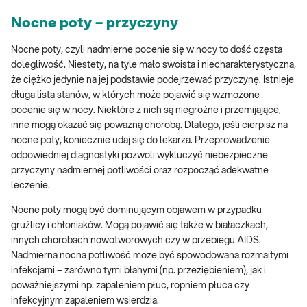
Nocne poty – przyczyny
Nocne poty, czyli nadmierne pocenie się w nocy to dość częsta
dolegliwość. Niestety, na tyle mało swoista i niecharakterystyczna,
że ciężko jedynie na jej podstawie podejrzewać przyczynę. Istnieje
długa lista stanów, w których może pojawić się wzmożone
pocenie się w nocy. Niektóre z nich są niegroźne i przemijające,
inne mogą okazać się poważną chorobą. Dlatego, jeśli cierpisz na
nocne poty, koniecznie udaj się do lekarza. Przeprowadzenie
odpowiedniej diagnostyki pozwoli wykluczyć niebezpieczne
przyczyny nadmiernej potliwości oraz rozpocząć adekwatne
leczenie.
Nocne poty mogą być dominującym objawem w przypadku
gruźlicy i chłoniaków. Mogą pojawić się także w białaczkach,
innych chorobach nowotworowych czy w przebiegu AIDS.
Nadmierna nocna potliwość może być spowodowana rozmaitymi
infekcjami – zarówno tymi błahymi (np. przeziębieniem), jak i
poważniejszymi np. zapaleniem płuc, ropniem płuca czy
infekcyjnym zapaleniem wsierdzia.