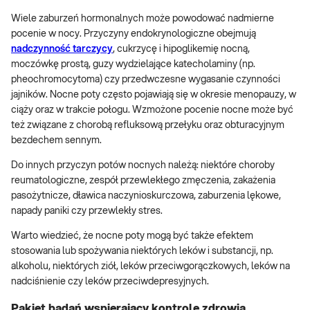
Wiele zaburzeń hormonalnych może powodować nadmierne
pocenie w nocy. Przyczyny endokrynologiczne obejmują
nadczynność tarczycy
, cukrzycę i hipoglikemię nocną,
moczówkę prostą, guzy wydzielające katecholaminy (np.
pheochromocytoma) czy przedwczesne wygasanie czynności
jajników. Nocne poty często pojawiają się w okresie menopauzy, w
ciąży oraz w trakcie połogu. Wzmożone pocenie nocne może być
też związane z chorobą refluksową przełyku oraz obturacyjnym
bezdechem sennym.
Do innych przyczyn potów nocnych należą: niektóre choroby
reumatologiczne, zespół przewlekłego zmęczenia, zakażenia
pasożytnicze, dławica naczynioskurczowa, zaburzenia lękowe,
napady paniki czy przewlekły stres.
Warto wiedzieć, że nocne poty mogą być także efektem
stosowania lub spożywania niektórych leków i substancji, np.
alkoholu, niektórych ziół, leków przeciwgorączkowych, leków na
nadciśnienie czy leków przeciwdepresyjnych.
Pakiet badań wspierający kontrolę zdrowia