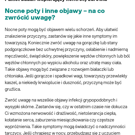
Nocne poty i inne objawy – na co
zwrócić uwagę?
Nocne poty mogą być objawem wielu schorzeń. Aby ułatwić
znalezienie przyczyny, zastanów się jakie inne symptomy im
towarzyszą. Koniecznie zwróć uwagę na gorączkę lub stany
podgorączkowe bez uchwytnej przyczyny, osłabienie i nadmierną
męczliwość, świąd skóry, powiększenie węzłów chłonnych lub ból
węzłów chłonnych po wypiciu alkoholu oraz utratę masy ciała.
Takie objawy mogą być związane z rozwojem białaczki lub
chłoniaka. Jeśli gorączce i spadkowi wagi, towarzyszy przewlekły
kaszel, a niekiedy krwioplucie i duszność, przyczyną może być
gruźlica.
Zwróć uwagę na wszelkie objawy infekcji grypopodobnych i
wysypki skórne. Zastanów się, czy w ostatnim czasie nie dokucza
Ci wzmożona nerwowość i drażliwość, nietolerancja ciepła,
kołatanie serca, zaburzenia miesiączkowania czy częstsze
wypróżnienia. Takie symptomy mogą świadczyć o nadczynności
tarczycy. Jeśli chrapiesz w nocy, przebudzasz się z uczuciem