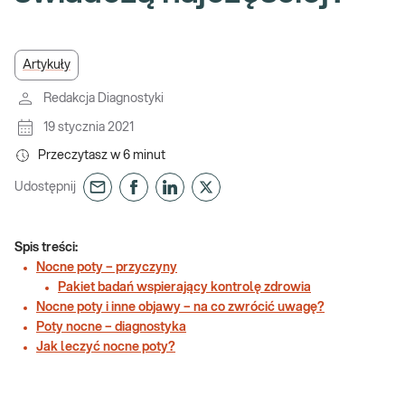
Artykuły
Redakcja Diagnostyki
19 stycznia 2021
Przeczytasz w
6
minut
Udostępnij
Spis treści:
Nocne poty – przyczyny
Pakiet badań wspierający kontrolę zdrowia
Nocne poty i inne objawy – na co zwrócić uwagę?
Poty nocne – diagnostyka
Jak leczyć nocne poty?