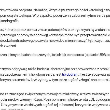
dmiotowym pacjenta. Na każdej wizycie (w szczególności kardiologiczne
za pomocą stetoskopu. W przypadku podejrzenia zaburzeń rytmu serca p
kardiografia.
od, które poprzez pomiar zmian potencjałów elektrycznych są w stanie 
 przebiegu choroby wieńcowej) korzystne może być przeprowadzenie ko
o środka kontrastowego pozwala na uwidocznienie naczyń tętniczych za
ych zwężeń.
enie innych badań obrazowych, takich jak echo serca (badanie USG ser
gicznych odgrywają także badania laboratoryjne przeprowadzane z próbki 
 z zapobieganiem chorobom serca, jest
lipidogram
. Test ten pozwala 
nych parametrów krwi żylnej, w tym także stężeń „złego” cholesterolu 
zane ze znacząco zwiększonym rozwojem miażdżycy, a także związanych 
ub udar niedokrwienny mózgu. Poza pomiarem cholesterolu LDL lipidogr
u. Utrzymywanie właściwych stężeń tej substancji korzystnie wpływa na 