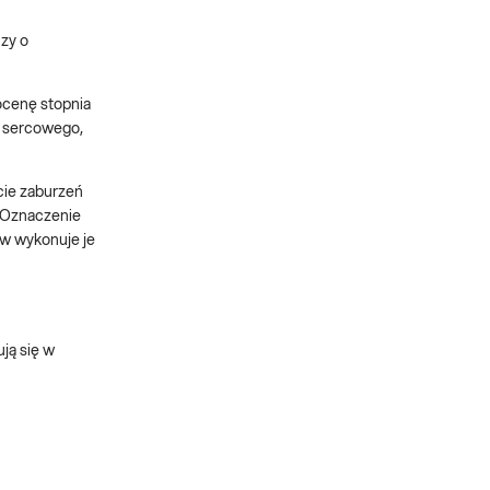
zy o
ocenę stopnia
a sercowego,
cie zaburzeń
. Oznaczenie
w wykonuje je
ją się w