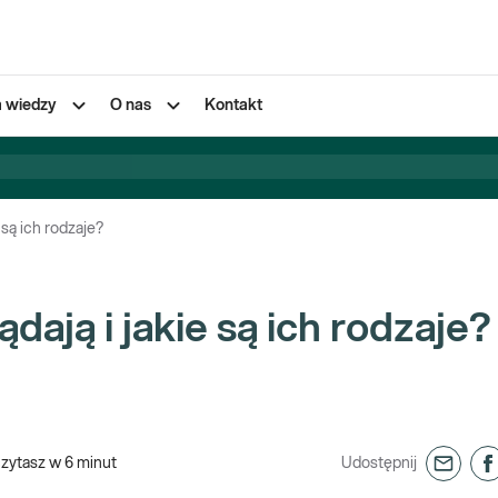
a wiedzy
O nas
Kontakt
 są ich rodzaje?
dają i jakie są ich rodzaje?
czytasz w
6
minut
Udostępnij