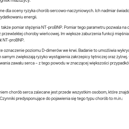
ognisk miażdżycy.
otne dla oceny ryzyka chorób sercowo-naczyniowych. Ich nadmiar świadc
ydatkowaniu energii.
 także pomiar stężęnia NT-proBNP. Pomiar tego parametru pozwala na 
 przewlekłej choroby wieńcowej. Im większe zaburzenia funkcji mięśni
ał NT-proBNP.
że oznaczenie poziomu D-dimerów we krwi. Badanie to umożliwia wykry
 samym zwiększają ryzyko wystąpienia zakrzepicy tętniczej oraz żylnej
ania zawału serca – z tego powodu w znaczącej większości przypadkó
em chorób serca zalecane jest przede wszystkim osobom, które znajdu
zynniki predysponujące do pojawienia się tego typu chorób to m.in.: