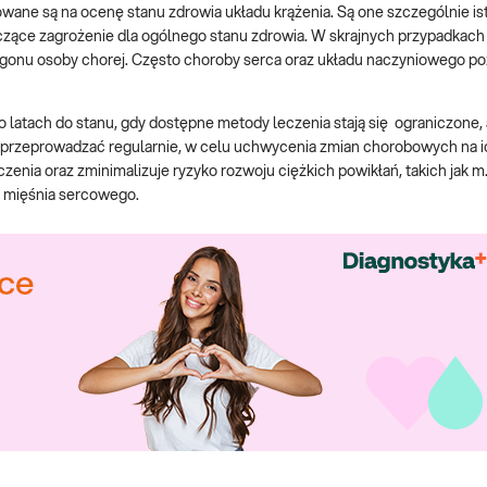
wane są na ocenę stanu zdrowia układu krążenia. Są one szczególnie is
aczące zagrożenie dla ogólnego stanu zdrowia. W skrajnych przypadkac
onu osoby chorej. Często choroby serca oraz układu naczyniowego po
o latach do stanu, gdy dostępne metody leczenia stają się ograniczone,
ży przeprowadzać regularnie, w celu uchwycenia zmian chorobowych na i
nia oraz zminimalizuje ryzyko rozwoju ciężkich powikłań, takich jak m.
ł mięśnia sercowego.