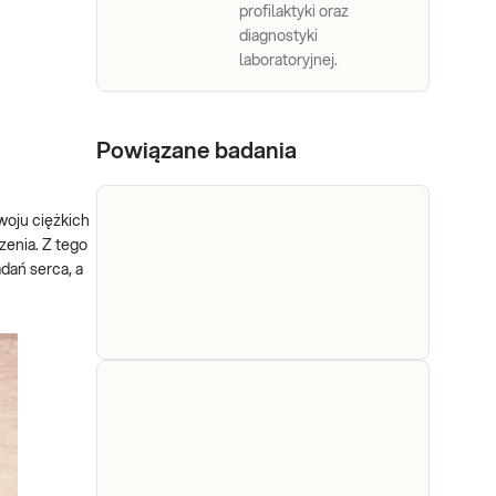
profilaktyki oraz
diagnostyki
laboratoryjnej.
Powiązane badania
woju ciężkich
enia. Z tego
dań serca, a
Cholesterol
Cholesterol całkowity.
Pomiar stężenia
całkowity
cholesterolu całkowitego,
(TC, CHOL), przydatny do
oceny ryzyka rozwoju
Sprawdź