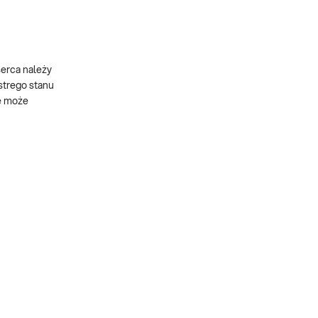
serca należy
strego stanu
ie może