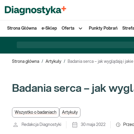
Strona Główna
e-Sklep
Oferta
Punkty Pobrań
Stref
Strona główna
/
Artykuły
/
Badania serca – jak wyglądają i jakie
Badania serca – jak wyglą
Wszystko o badaniach
Artykuły
Redakcja Diagnostyki
30 maja 2022
Prze