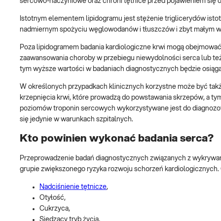
sercowo-naczyniowe oraz chroni tętnice przed pojawieniem się 
Istotnym elementem lipidogramu jest stężenie triglicerydów ist
nadmiernym spożyciu węglowodanów i tłuszczów i zbyt małym w
Poza lipidogramem badania kardiologiczne krwi mogą obejmować
zaawansowania choroby w przebiegu niewydolności serca lub też
tym wyższe wartości w badaniach diagnostycznych będzie osiąg
W określonych przypadkach klinicznych korzystne może być tak
krzepnięcia krwi, które prowadzą do powstawania skrzepów, a tym
poziomów troponin sercowych wykorzystywane jest do diagnozow
się jedynie w warunkach szpitalnych.
Kto powinien wykonać badania serca?
Przeprowadzenie badań diagnostycznych związanych z wykrywani
grupie zwiększonego ryzyka rozwoju schorzeń kardiologicznych. C
Nadciśnienie tętnicze
,
Otyłość,
Cukrzyca,
Siedzący tryb życia,