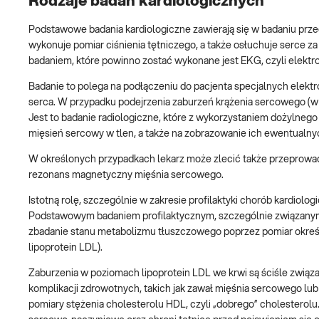
Rodzaje badań kardiologicznych
Podstawowe badania kardiologiczne zawierają się w badaniu prze
wykonuje pomiar ciśnienia tętniczego, a także osłuchuje serce 
badaniem, które powinno zostać wykonane jest EKG, czyli elektro
Badanie to polega na podłączeniu do pacjenta specjalnych elektr
serca. W przypadku podejrzenia zaburzeń krążenia sercowego (w
Jest to badanie radiologiczne, które z wykorzystaniem dożylneg
mięsień sercowy w tlen, a także na zobrazowanie ich ewentualn
W określonych przypadkach lekarz może zlecić także przeprowadz
rezonans magnetyczny mięśnia sercowego.
Istotną rolę, szczególnie w zakresie profilaktyki chorób kardiolo
Podstawowym badaniem profilaktycznym, szczególnie związanym
zbadanie stanu metabolizmu tłuszczowego poprzez pomiar określo
lipoprotein LDL).
Zaburzenia w poziomach lipoprotein LDL we krwi są ściśle zwią
komplikacji zdrowotnych, takich jak zawał mięśnia sercowego l
pomiary stężenia cholesterolu HDL, czyli „dobrego” cholesterol