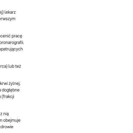
j) lekarz
ierwszym
ocenić pracę
ronarografii.
opatrujących
ca) lub też
krwi żylnej.
na dogłębne
(frakcji
z nią
am obejmuje
zdrowie