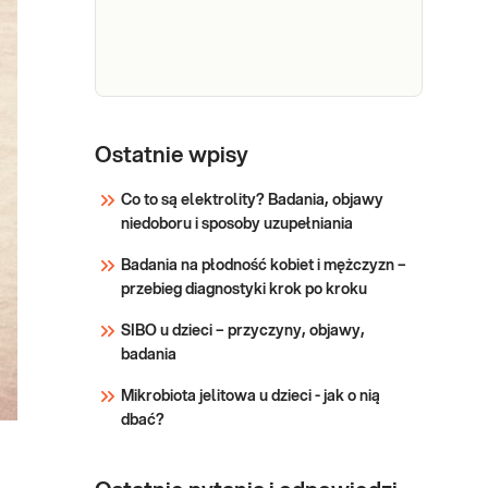
miażdżycy i chorób układu
sercowo-naczyniowego w
skali SCORE, ryzyka
hipercholesterolemii
(podejrzenia rodzinnej
Lipidogram
hipercholesterolemii) o
(CHOL,
Ostatnie wpisy
Lipidogram (CHOL, HDL, nie-
HDL, nie-
HDL, LDL, TG). Lipidogram -
Co to są elektrolity? Badania, objawy
ilościowe badanie frakcji
HDL, LDL,
niedoboru i sposoby uzupełniania
cholesterolu i
TG)
trójglicerydów, potocznie
Badania na płodność kobiet i mężczyzn –
&bdquo;Badanie
Sprawdź
przebieg diagnostyki krok po kroku
cholesterolu&rdquo;.
Badanie cholesterolu
SIBO u dzieci – przyczyny, objawy,
wykonywane jest w
badania
diagnostyce dyslipidemii
oraz w ocenie ryzyka miaż
Mikrobiota jelitowa u dzieci - jak o nią
dbać?