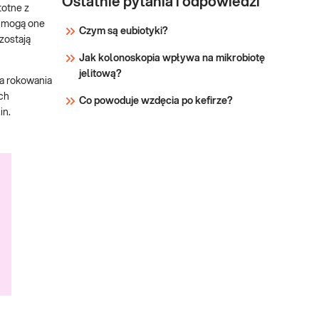
Ostatnie pytania i odpowiedzi
totne z
h mogą one
Czym są eubiotyki?
zostają
Jak kolonoskopia wpływa na mikrobiotę
jelitową?
 a rokowania
ch
Co powoduje wzdęcia po kefirze?
in.