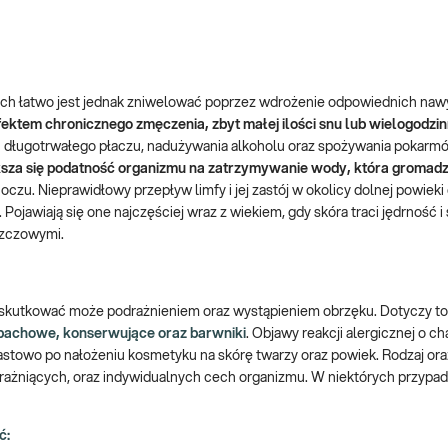
ich łatwo jest jednak zniwelować poprzez wdrożenie odpowiednich na
fektem chronicznego zmęczenia, zbyt małej ilości snu lub wielogodzin
ku długotrwałego płaczu, nadużywania alkoholu oraz spożywania pokarm
sza się podatność organizmu na zatrzymywanie wody, która gromadz
czu. Nieprawidłowy przepływ limfy i jej zastój w okolicy dolnej powiek
awiają się one najczęściej wraz z wiekiem, gdy skóra traci jędrność i
uszczowymi.
skutkować może podrażnieniem oraz wystąpieniem obrzęku. Dotyczy to
pachowe, konserwujące oraz barwniki
. Objawy reakcji alergicznej o c
stowo po nałożeniu kosmetyku na skórę twarzy oraz powiek. Rodzaj ora
 drażniących, oraz indywidualnych cech organizmu. W niektórych przypa
ć: