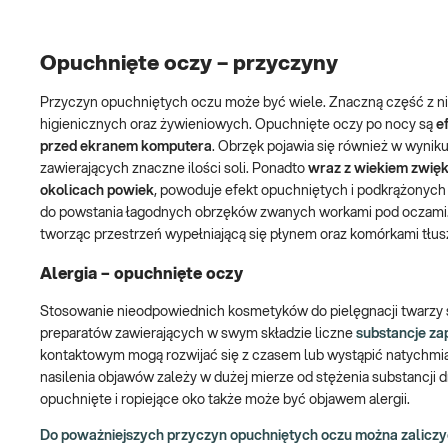
Opuchnięte oczy – przyczyny
Przyczyn opuchniętych oczu może być wiele. Znaczną część z n
higienicznych oraz żywieniowych. Opuchnięte oczy po nocy są
e
przed ekranem komputera
. Obrzęk pojawia się również w wyni
zawierających znaczne ilości soli. Ponadto
wraz z wiekiem zwięk
okolicach powiek
, powoduje efekt opuchniętych i podkrążonych o
do powstania łagodnych obrzęków zwanych workami pod oczami. Poj
tworząc przestrzeń wypełniającą się płynem oraz komórkami tł
Alergia – opuchnięte oczy
Stosowanie nieodpowiednich kosmetyków do pielęgnacji twarzy 
preparatów zawierających w swym składzie liczne
substancje za
kontaktowym mogą rozwijać się z czasem lub wystąpić natychmia
nasilenia objawów zależy w dużej mierze od stężenia substancji
opuchnięte i ropiejące oko także może być objawem alergii.
Do poważniejszych przyczyn opuchniętych oczu można zaliczy