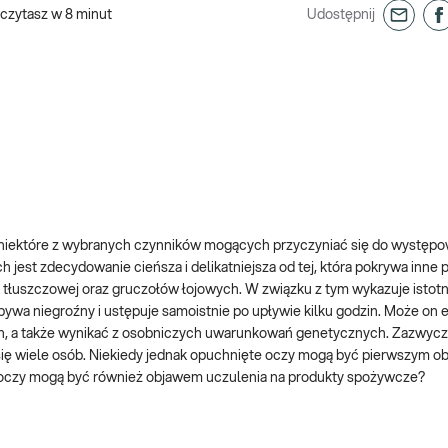
czytasz w
8
minut
Udostępnij
ko niektóre z wybranych czynników mogących przyczyniać się do występ
est zdecydowanie cieńsza i delikatniejsza od tej, która pokrywa inne p
i tłuszczowej oraz gruczołów łojowych. W związku z tym wykazuje istot
bywa niegroźny i ustępuje samoistnie po upływie kilku godzin. Może on
ach, a także wynikać z osobniczych uwarunkowań genetycznych. Zazwycz
się wiele osób. Niekiedy jednak opuchnięte oczy mogą być pierwszym ob
e oczy mogą być również objawem uczulenia na produkty spożywcze?