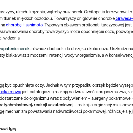
czycy, układu krążenia, wątroby oraz nerek. Orbitopatia tarczycowa to
tkanek miękkich oczodołu. Towarzyszy on głównie chorobie
Gravesa
h na
chorobę Hashimoto
. Typowym objawem orbitopatii tarczycowej jest
 zaawansowania choroby towarzyszyć może opuchnięcie oczu, podwójne
ci widzenia.
apalenie nerek
, również dochodzi do obrzęku okolic oczu. Uszkodzona
ty białka wraz z moczem i retencji wody w organizmie, a w konsekwencj
ogą być opuchnięte oczy. Jednak w tym przypadku obrzęk będzie wystę
 pokarmowa
jest patologiczną reakcją nadwrażliwości organizmu związa
dostarczane do organizmu wraz z pożywieniem – alergeny pokarmowe.
 natychmiastowej, reakcji uczuleniowej
– reakcji alergicznej: miejscowej
gę mechanizm powstawania nadwrażliwości pokarmowej, różnicuje się j
iał IgE;