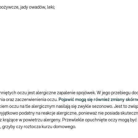
 spożywcze, jady owadów, leki;
niętych oczu jest alergiczne zapalenie spojówek. W jego przebiegu do
nia oraz zaczerwienienia oczu.
Pojawić mogą się również zmiany skórn
iem oczu na tle alergicznym nasilają się zwykle sezonowo. Jest to zwią
wyjątkowo podatny na reakcje alergiczne, ponieważ nie posiada skuteczn
z krążące w powietrzu alergeny. Przewlekle opuchnięte oczy mogą być
rść, grzyby czy roztocza kurzu domowego.