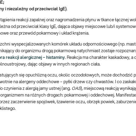
E;
i niezależny od przeciwciał IgE)
.
ąpienia reakcji zapalnej oraz nagromadzenia płynu w tkance łącznej wo
eżna od przeciwciał klasy IgE, dająca objawy miejscowe lub/i systemo
chowe oraz przewód pokarmowy i układ krążenia.
ierzchni wyspecjalizowanych komórek układu odpornościowego (np. mas
 wnikający do organizmu drogą pokarmową natychmiast zostaje rozpoznan
ra reakcji alergicznej – histaminy
. Reakcja ma charakter kaskadowy, a d
lnoustrojowy, dając objawy w innych regionach ciała.
festujących się opuchlizną oczu, okolic oczodołowych, może dochodzić 
otnie na alergeny oddechowe – pyłki drzew czy chwastów. I co zaskaku
czynienia z alergią jamy ustnej (ang.
OAS
), miejscową reakcją wynikają
 organizmem na różnych drogach: pokarmowej i oddechowej. Manifestacj
rzez zaczerwienie spojówek, łzawienie oczu, obrzęk powiek, zaburzenie
klistego.