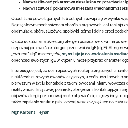
Nadwrażliwość pokarmowa niezależna od przeciwciał Ig
Nadwrażliwość pokarmowa mieszana (mechanizm zależny 
Opuchlizna powiek górnych lub dolnych rozwija się w wyniku wyst
Najczęstszym mechanizmem chorób alergicznych jest reakcja zal
obejmujące: skórę, śluzówki, spojówki; górne i dolne drogi odde
Osoba uczulona na określony alergen posiada we krwi i na pow
rozpoznające swoiście alergen przeciwciała IgE (sIgE). Alergen
„dyżurne” sIgE mastocytów,
stymuluje je do wydzielania mediato
obecności swoistych IgE w krążeniu może przybrać charakter ogó
Interesujące jest, że do miejscowych reakcji alergicznych, mani
niektórych surowych owoców czy jarzyn, u osób uczulonych pierw
pierwszym w życiu kontakcie z takimi owocami! Mamy wówczas do 
reaktywności krzyżowej pomiędzy alergenami kontaktującymi się
objawów alergii pokarmowej może objawiać się między innymi pop
także zapalenie struktur gałki ocznej wraz z wysiękiem do ciała sz
Mgr Karolina Hejnar