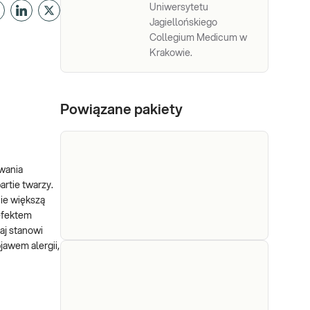
Uniwersytetu
Jagiellońskiego
Collegium Medicum w
Krakowie.
Powiązane pakiety
owania
artie twarzy.
nie większą
 efektem
aj stanowi
jawem alergii,
e-Pakiet
Dedykowany dla: Kobiet,
mężczyzn, dzieci Uwaga!
alergiczny
Jeżeli kupujesz badanie dla
dziecka, zrealizuj je w punkcie