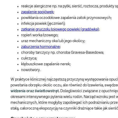
reakcje alergiczne np. na pyłki, sierść, roztocza, produkty
zapalenie spojówek
;
powikłania oczodołowe zapalenia zatok przynosowych;
infekcja powiek (jęczmień);
zatkanie gruczołu łojowego powieki (gradówka)
;
ropień worka łzowego;
uraz mechaniczny oka lub jego okolicy;
zaburzenia hormonalne
;
choroby tarczycy np. choroba Gravesa-Basedowa;
cukrzyca;
kłębuszkowe zapalenie nerek;
nowotwory.
W praktyce klinicznej najczęstszą przyczyną występowania opuch
powstania obrzęku okolic oczu, ale również do łzawienia, swędze
widzenia oraz światłowstręt.
Dolegliwości związane z opuchnięc
okresami intensywnego pylenia wielu roślin. Narząd wzroku jest 
mechanicznych, które mogłyby zapobiegać ich podrażnianiu prze
stałą, całoroczną ekspozycją na czynniki drażniące takie jak sie