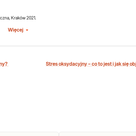
yczna, Kraków 2021.
Więcej
iny?
Stres oksydacyjny – co to jest i jak się o