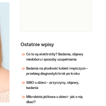
przyjaznym dzieciom –
Sprawdź
sprawdź PUNKTY
PRZYJAZNE DZIECIOM.
Pakiet zalecany jest dla osób
dorosłych i dzieci, będących
w trakcie diagnostyki a
Test ALEX
2:
Ostatnie wpisy
Dedykowany dla: Kobiet,
molekularna
Mężczyzn, Dzieci Uwaga!
Co to są elektrolity? Badania, objawy
diagnostyka
Jeżeli kupujesz badanie dla
niedoboru i sposoby uzupełniania
alergii IgE-
dziecka, zrealizuj je w
zależnej
punkcie przyjaznym
Badania na płodność kobiet i mężczyzn –
dzieciom-
przebieg diagnostyki krok po kroku
Sprawdź
sprawdź PUNKTY
SIBO u dzieci – przyczyny, objawy,
PRZYJAZNE DZIECIOM.
badania
Wskazany: → W
diagnostyce alergii IgE-
Mikrobiota jelitowa u dzieci - jak o nią
zależnej → W przypadku
dbać?
występowania objawów