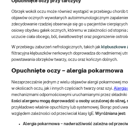
Opuchnięte oczy przy tarczycy
Obrzęk wokół oczu może również wystąpić w przebiegu chorób tar
objawów ocznych wywołanych autoimmunologicznym zapaleniem 
zdecydowanie rzadziej obserwuje się go u pacjentów cierpiącyc
osiowy obydwu gałek ocznych, któremu w zależności od stopnia
uczucie ciała obcego, ból, światłowstręt oraz pogorszenie ostroś
W przebiegu zaburzeń nefrologicznych, takich jak
kłębuszkowe z
filtracyjna kłębuszków nerkowych doprowadza do nadmiernej utra
powstawania obrzęków twarzy, oczu oraz kończyn dolnych.
Opuchnięte oczy – alergia pokarmowa
Niezaprzeczalnie jednym z wielu objawów alergii pokarmowej m
w okolicach oczu, jak i innych częściach twarzy oraz szyi.
Alergia
mechanizmami odpornościowymi uruchamianymi przez składniki 
ilości alergenu mogą doprowadzić u osoby uczulonej do silnej,
przykładowo właśnie opuchlizny lub systemowej. Biorąc pod uwa
względem zależności od przeciwciał klasy IgE.
Wyróżniana jest:
Alergia pokarmowa – nadwrażliwość zależna od przeciwc