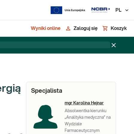
PL
Wyniki online
Zaloguj się
Koszyk
rgią
Specjalista
mgr Karolina Hejnar
Absolwentka kierunku
„Analityka medyczna” na
Wydziale
Farmaceutycznym