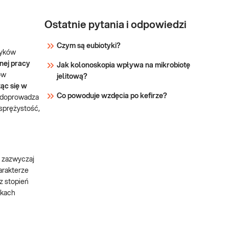
Ostatnie pytania i odpowiedzi
Czym są eubiotyki?
wyków
nej pracy
Jak kolonoskopia wpływa na mikrobiotę
ów
jelitową?
ąc się w
Co powoduje wzdęcia po kefirze?
i doprowadza
 sprężystość,
 zazwyczaj
harakterze
z stopień
dkach