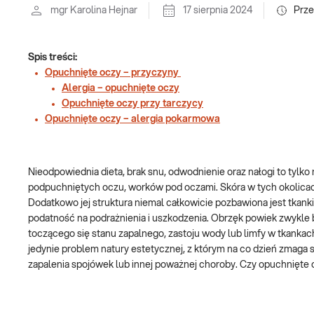
mgr Karolina Hejnar
17 sierpnia 2024
Prze
Spis treści:
Opuchnięte oczy – przyczyny
Alergia – opuchnięte oczy
Opuchnięte oczy przy tarczycy
Opuchnięte oczy – alergia pokarmowa
Nieodpowiednia dieta, brak snu, odwodnienie oraz nałogi to tyl
podpuchniętych oczu, worków pod oczami. Skóra w tych okolicach j
Dodatkowo jej struktura niemal całkowicie pozbawiona jest tkank
podatność na podrażnienia i uszkodzenia. Obrzęk powiek zwykle 
toczącego się stanu zapalnego, zastoju wody lub limfy w tkank
jedynie problem natury estetycznej, z którym na co dzień zmaga 
zapalenia spojówek lub innej poważnej choroby. Czy opuchnięt