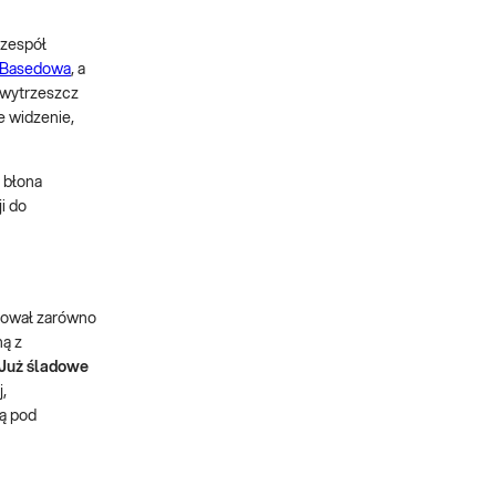
 zespół
-Basedowa
, a
 wytrzeszcz
 widzenie,
 błona
i do
pował zarówno
ną z
Już śladowe
,
ą pod