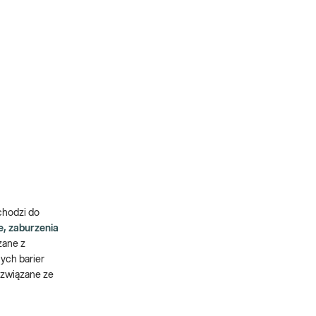
chodzi do
e, zaburzenia
zane z
ych barier
 związane ze