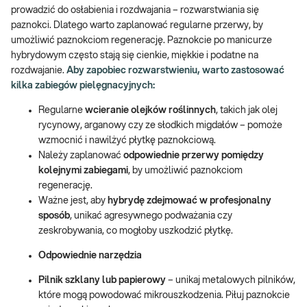
prowadzić do osłabienia i rozdwajania – rozwarstwiania się
paznokci. Dlatego warto zaplanować regularne przerwy, by
umożliwić paznokciom regenerację. Paznokcie po manicurze
hybrydowym często stają się cienkie, miękkie i podatne na
rozdwajanie.
Aby zapobiec rozwarstwieniu, warto zastosować
kilka zabiegów pielęgnacyjnych:
Regularne
wcieranie olejków roślinnych
, takich jak olej
rycynowy, arganowy czy ze słodkich migdałów – pomoże
wzmocnić i nawilżyć płytkę paznokciową.
Należy zaplanować
odpowiednie przerwy pomiędzy
kolejnymi zabiegami
, by umożliwić paznokciom
regenerację.
Ważne jest, aby
hybrydę zdejmować w profesjonalny
sposób
, unikać agresywnego podważania czy
zeskrobywania, co mogłoby uszkodzić płytkę.
Odpowiednie narzędzia
Pilnik szklany lub papierowy
– unikaj metalowych pilników,
które mogą powodować mikrouszkodzenia. Piłuj paznokcie