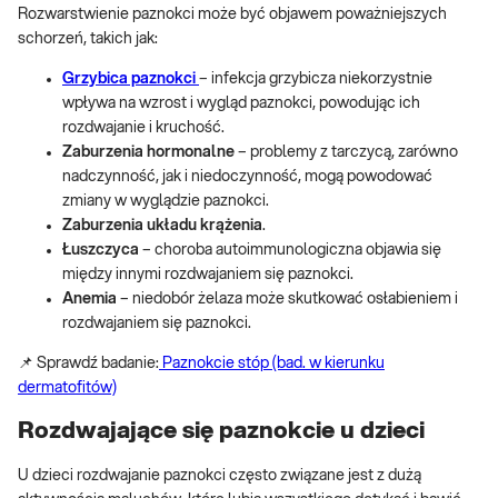
Rozwarstwienie paznokci może być objawem poważniejszych
schorzeń, takich jak:
Grzybica paznokci
– infekcja grzybicza niekorzystnie
wpływa na wzrost i wygląd paznokci, powodując ich
rozdwajanie i kruchość.
Zaburzenia hormonalne
– problemy z tarczycą, zarówno
nadczynność, jak i niedoczynność, mogą powodować
zmiany w wyglądzie paznokci.
Zaburzenia układu krążenia
.
Łuszczyca
– choroba autoimmunologiczna objawia się
między innymi rozdwajaniem się paznokci.
Anemia
– niedobór żelaza może skutkować osłabieniem i
rozdwajaniem się paznokci.
📌 Sprawdź badanie:
Paznokcie stóp (bad. w kierunku
dermatofitów)
Rozdwajające się paznokcie u dzieci
U dzieci rozdwajanie paznokci często związane jest z dużą