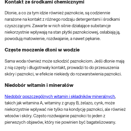
Kontakt ze środkami chemicznymi
Dłonie, a co za tym idzie również paznokcie, są codziennie
narażone na kontakt z różnego rodzaju detergentami i środkami
czyszczącymi. Zawarte w nich silnie działające substancje
niekorzystnie wpływają na stan płytki paznokciowej, osłabiają ją,
powodują matowienie, rozdwajanie, a nawet pękanie.
Częste moczenie dłoni w wodzie
Sama woda również może szkodzić paznokciom. Jeśli dłonie mają
z nią częsty i długotrwały kontakt, prowadzi to do przesuszenia
skóry i paznokci, w efekcie niekiedy do rozwarstwienia paznokci.
Niedobór witamin i minerałów
Niedobór poszczególnych witamin i składników mineralnych
,
takich jak witamina A, witaminy z grupy B, żelazo, cynk, może
niekorzystnie wpływać nie tylko na kondycję paznokci, ale również
włosów i skóry. Często rozdwajanie paznokci to jeden z
pierwszych objawów, który nie powinien być bagatelizowany.