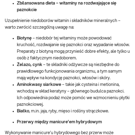
Zbilansowana dieta – witaminy na rozdwajające się
paznokcie
Uzupełnienie niedoborów witamin i składników mineralnych –
warto zwrócić szczególną uwagę na:
Biotynę
– niedobór tej witaminy może powodować
kruchość, rozdwajanie się paznokci oraz wypadanie włosów.
Preparaty z biotyną mogą przynieść dobre efekty, ale tylko u
osób z faktycznym niedoborem.
Żelazo, cynk
– te składniki odżywcze są niezbędne do
prawidłowego funkcjonowania organizmu, a tym samym
mają wpływ na kondycję paznokci, włosów i skóry.
Aminokwasy siarkowe
– takie jak cysteina i metionina,
wchodzą w skład keratyny – głównego budulca paznokci.
Ich odpowiednia podaż może pomóc we wzmocnieniu płytki
paznokciowej.
Białko
, m.in. jaja, ryby, mięso i rośliny strączkowe.
Przerwy między manicure’em hybrydowym
Wykonywanie manicure’u hybrydowego bez przerw może