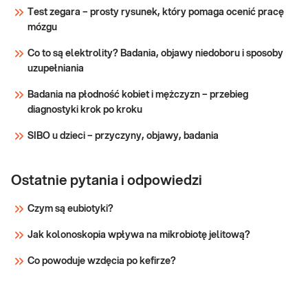
Test zegara – prosty rysunek, który pomaga ocenić pracę
zrealizuj je w punkcie przyjaznym dzieciom-
witamin i
mózgu
sprawdź PUNKTY PRZYJAZNE DZIECIOM.
minerałów
Wskazany: → W przypadku podejrzenia
Co to są elektrolity? Badania, objawy niedoboru i sposoby
niedoborów witamin lub/i składników
Sprawdź
uzupełniania
mineralnyc
Badania na płodność kobiet i mężczyzn – przebieg
diagnostyki krok po kroku
SIBO u dzieci – przyczyny, objawy, badania
Ostatnie pytania i odpowiedzi
Czym są eubiotyki?
Jak kolonoskopia wpływa na mikrobiotę jelitową?
Co powoduje wzdęcia po kefirze?