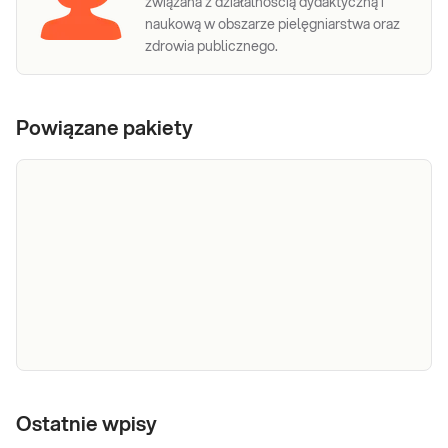
związana z działalnością dydaktyczną i
naukową w obszarze pielęgniarstwa oraz
zdrowia publicznego.
Powiązane pakiety
e-Pakiet
badanie
Ostatnie wpisy
Dedykowany dla: Kobiet, Mężczyzn, Dzieci
niedoboru
Uwaga! Jeżeli kupujesz badanie dla dziecka,