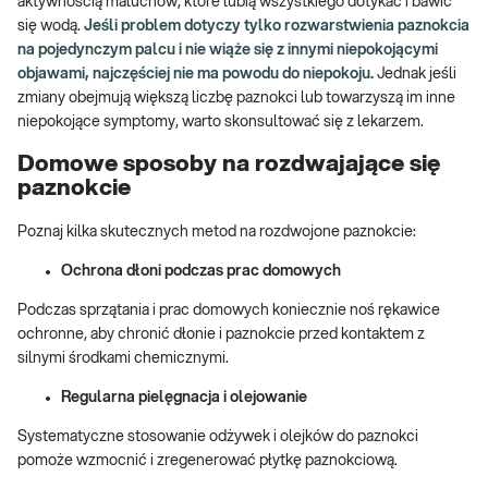
aktywnością maluchów, które lubią wszystkiego dotykać i bawić
się wodą.
Jeśli problem dotyczy tylko rozwarstwienia paznokcia
na pojedynczym palcu i nie wiąże się z innymi niepokojącymi
objawami, najczęściej nie ma powodu do niepokoju.
Jednak jeśli
zmiany obejmują większą liczbę paznokci lub towarzyszą im inne
niepokojące symptomy, warto skonsultować się z lekarzem.
Domowe sposoby na rozdwajające się
paznokcie
Poznaj kilka skutecznych metod na rozdwojone paznokcie:
Ochrona dłoni podczas prac domowych
Podczas sprzątania i prac domowych koniecznie noś rękawice
ochronne, aby chronić dłonie i paznokcie przed kontaktem z
silnymi środkami chemicznymi.
Regularna pielęgnacja i olejowanie
Systematyczne stosowanie odżywek i olejków do paznokci
pomoże wzmocnić i zregenerować płytkę paznokciową.