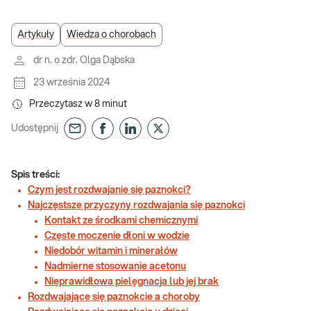
Artykuły
Wiedza o chorobach
dr n. o zdr. Olga Dąbska
23 września 2024
Przeczytasz w
8
minut
Udostępnij
Spis treści:
Czym jest rozdwajanie się paznokci?
Najczęstsze przyczyny rozdwajania się paznokci
Kontakt ze środkami chemicznymi
Częste moczenie dłoni w wodzie
Niedobór witamin i minerałów
Nadmierne stosowanie acetonu
Nieprawidłowa pielęgnacja lub jej brak
Rozdwajające się paznokcie a choroby