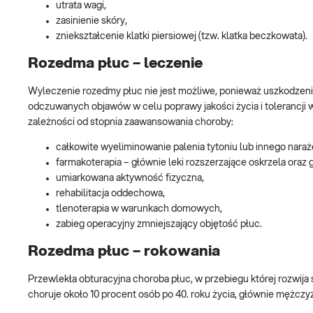
utrata wagi,
zasinienie skóry,
zniekształcenie klatki piersiowej (tzw. klatka beczkowata).
Rozedma płuc – leczenie
Wyleczenie rozedmy płuc nie jest możliwe, ponieważ uszkodzenia
odczuwanych objawów w celu poprawy jakości życia i tolerancji 
zależności od stopnia zaawansowania choroby:
całkowite wyeliminowanie palenia tytoniu lub innego naraż
farmakoterapia – głównie leki rozszerzające oskrzela oraz 
umiarkowana aktywność fizyczna,
rehabilitacja oddechowa,
tlenoterapia w warunkach domowych,
zabieg operacyjny zmniejszający objętość płuc.
Rozedma płuc – rokowania
Przewlekła obturacyjna choroba płuc, w przebiegu której rozwija
choruje około 10 procent osób po 40. roku życia, głównie mężc