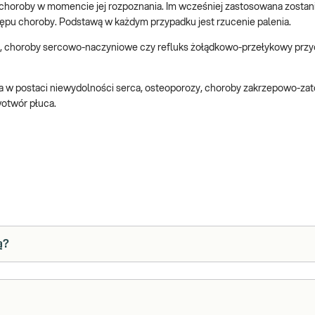
choroby w momencie jej rozpoznania. Im wcześniej zastosowana zostan
tępu choroby. Podstawą w każdym przypadku jest rzucenie palenia.
, choroby sercowo-naczyniowe czy refluks żołądkowo-przełykowy przyc
 w postaci niewydolności serca, osteoporozy, choroby zakrzepowo-zat
wotwór płuca.
ą?