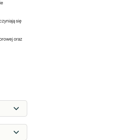
ie
zyniają się
orowej oraz