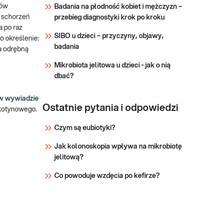
Źródłem zakażenia jest
ków
Badania na płodność kobiet i mężczyzn –
chory, który rozsiewa
Sprawdź
 schorzeń
przebieg diagnostyki krok po kroku
bakterie podczas mówienia,
 po raz
SIBO u dzieci – przyczyny, objawy,
kichania, ka
o określenie:
badania
a odrębną
Mikrobiota jelitowa u dzieci - jak o nią
dbać?
w wywiadzie
Ostatnie pytania i odpowiedzi
ikotynowego.
Czym są eubiotyki?
Jak kolonoskopia wpływa na mikrobiotę
jelitową?
Co powoduje wzdęcia po kefirze?