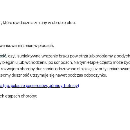
 która uwidacznia zmiany w obrębie płuc.
awansowania zmian w płucach.
ość
, czyli subiektywne wrażenie braku powietrza lub problemy z oddyc
y bieganiu lub wchodzeniu po schodach. Na tym etapie często może być
 z rozwojem choroby duszności odczuwane stają się już przy umiarkowa
edmy duszność utrzymuje się nawet podczas odpoczynku.
 (np. palacze papierosów, górnicy, hutnicy)
ch etapach choroby: