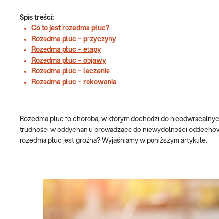
Spis treści:
Co to jest rozedma płuc?
Rozedma płuc – przyczyny
Rozedma płuc – etapy
Rozedma płuc – objawy
Rozedma płuc – leczenie
Rozedma płuc – rokowania
Rozedma płuc to choroba, w którym dochodzi do nieodwracalnych
trudności w oddychaniu prowadzące do niewydolności oddechowej
rozedma płuc jest groźna? Wyjaśniamy w poniższym artykule.