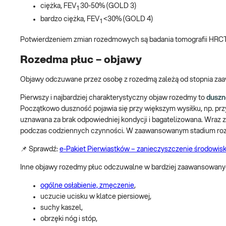
ciężka, FEV
30-50% (GOLD 3)
1
bardzo ciężka, FEV
<30% (GOLD 4)
1
Potwierdzeniem zmian rozedmowych są badania tomografii HRCT,
Rozedma płuc – objawy
Objawy odczuwane przez osobę z rozedmą zależą od stopnia za
Pierwszy i najbardziej charakterystyczny objaw rozedmy to
duszn
Początkowo duszność pojawia się przy większym wysiłku, np. prz
uznawana za brak odpowiedniej kondycji i bagatelizowana. Wraz
podczas codziennych czynności. W zaawansowanym stadium roz
📌 Sprawdź:
e-Pakiet Pierwiastków – zanieczyszczenie środowiska
Inne objawy rozedmy płuc odczuwalne w bardziej zaawansowany
ogólne osłabienie, zmęczenie
,
uczucie ucisku w klatce piersiowej,
suchy kaszel,
obrzęki nóg i stóp,