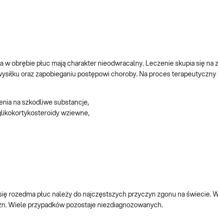
 w obrębie płuc mają charakter nieodwracalny. Leczenie skupia się na 
wysiłku oraz zapobieganiu postępowi choroby. Na proces terapeutyczny s
enia na szkodliwe substancje,
glikokortykosteroidy wziewne,
 się rozedma płuc należy do najczęstszych przyczyn zgonu na świecie. 
zyzn. Wiele przypadków pozostaje niezdiagnozowanych.