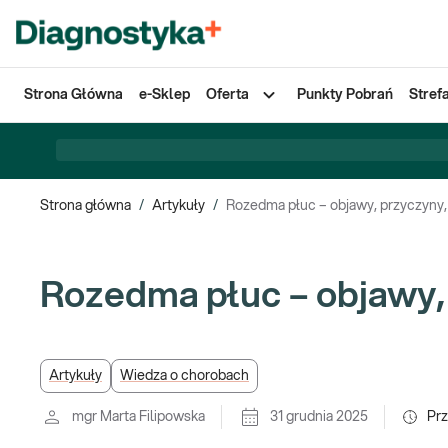
Strona Główna
e-Sklep
Oferta
Punkty Pobrań
Stref
Strona główna
/
Artykuły
/
Rozedma płuc – objawy, przyczyny,
Rozedma płuc – objawy,
Artykuły
Wiedza o chorobach
mgr Marta Filipowska
31 grudnia 2025
Pr