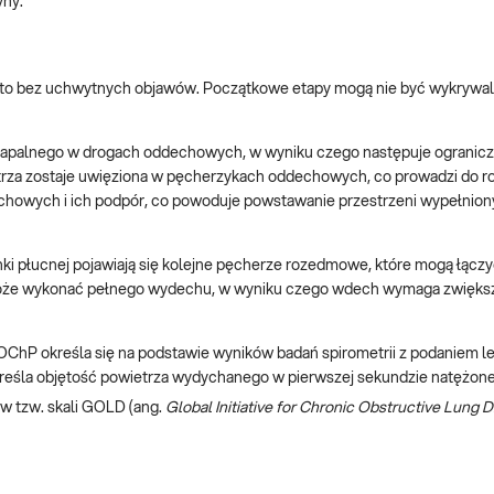
yny.
zęsto bez uchwytnych objawów. Początkowe etapy mogą nie być wykrywa
 zapalnego w drogach oddechowych, w wyniku czego następuje ogranic
rza zostaje uwięziona w pęcherzykach oddechowych, co prowadzi do ro
chowych i ich podpór, co powoduje powstawanie przestrzeni wypełnio
ki płucnej pojawiają się kolejne pęcherze rozedmowe, które mogą łączy
ie może wykonać pełnego wydechu, w wyniku czego wdech wymaga zwięk
OChP określa się na podstawie wyników badań spirometrii z podaniem l
określa objętość powietrza wydychanego w pierwszej sekundzie natężo
 w tzw. skali GOLD (ang.
Global Initiative for Chronic Obstructive Lung 