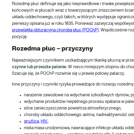
Rozedmę płuc definiuje się jako nieprawidłowe i trwałe powięks
końcowych w płucach wraz z towarzyszącym zniszczeniem ścian
układu oddechowego, czyli takich, w których występuje ogranic
pierwszy opisana już w roku 1835. Ponieważ zazwyczaj współwys
przewlekła obturacyjna choroba płuc (POChP)
. Współcześnie ro
pozycję.
Rozedma płuc – przyczyny
Najważniejszym czynnikiem uszkadzającym tkankę płucną w prze
czynne lub przeszłe palenie
. W nieco mniejszym stopniu do cho
Szacuje się, że POChP rozwinie się u prawie połowy palaczy.
Inne przyczyny i czynniki ryzyka prowadzące do rozwoju rozedmy
narażenie zawodowe na wdychanie szkodliwych dymów, py
wdychanie produktów niepełnego procesu spalania w pal
silne zanieczyszczenie powietrza atmosferycznego,
choroby układu oddechowego: astma, nadreaktywność oskrze
gruźlica,
HIV
,
niska masa urodzeniowa, nawracające infekcje układu odd