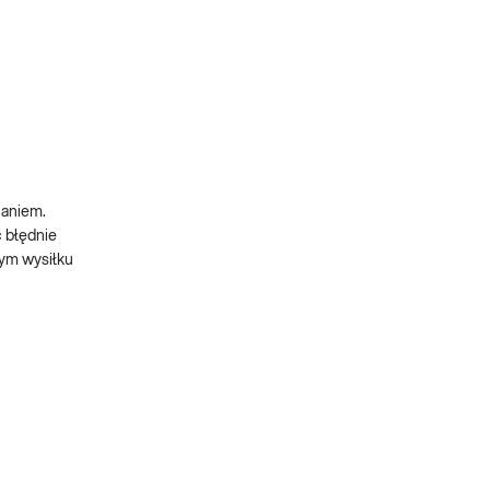
haniem.
 błędnie
nym wysiłku