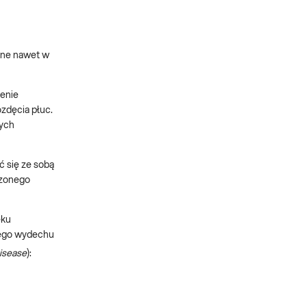
lne nawet w
zenie
zdęcia płuc.
nych
ć się ze sobą
szonego
eku
nego wydechu
Disease
):