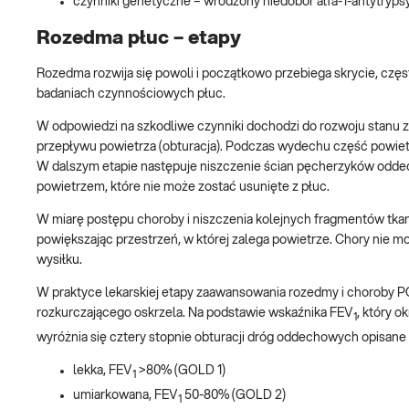
czynniki genetyczne – wrodzony niedobór alfa-1-antytryps
Rozedma płuc – etapy
Rozedma rozwija się powoli i początkowo przebiega skrycie, c
badaniach czynnościowych płuc.
W odpowiedzi na szkodliwe czynniki dochodzi do rozwoju stanu
przepływu powietrza (obturacja). Podczas wydechu część powiet
W dalszym etapie następuje niszczenie ścian pęcherzyków odde
powietrzem, które nie może zostać usunięte z płuc.
W miarę postępu choroby i niszczenia kolejnych fragmentów tkan
powiększając przestrzeń, w której zalega powietrze. Chory n
wysiłku.
W praktyce lekarskiej etapy zaawansowania rozedmy i choroby P
rozkurczającego oskrzela. Na podstawie wskaźnika FEV
, który 
1
wyróżnia się cztery stopnie obturacji dróg oddechowych opisane
lekka, FEV
>80% (GOLD 1)
1
umiarkowana, FEV
50-80% (GOLD 2)
1