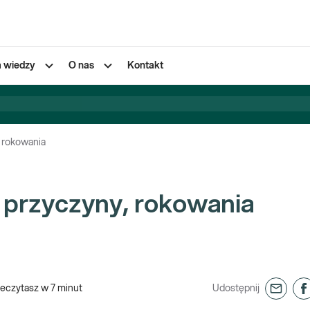
a wiedzy
O nas
Kontakt
 rokowania
 przyczyny, rokowania
zeczytasz w
7
minut
Udostępnij