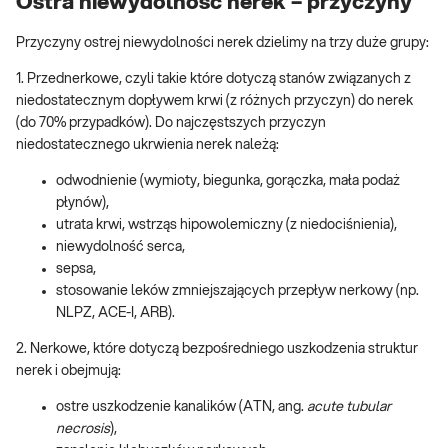
Ostra niewydolność nerek – przyczyny
Przyczyny ostrej niewydolności nerek dzielimy na trzy duże grupy:
1. Przednerkowe, czyli takie które dotyczą stanów związanych z
niedostatecznym dopływem krwi (z różnych przyczyn) do nerek
(do 70% przypadków). Do najczęstszych przyczyn
niedostatecznego ukrwienia nerek należą:
odwodnienie (wymioty, biegunka, gorączka, mała podaż
płynów),
utrata krwi, wstrząs hipowolemiczny (z niedociśnienia),
niewydolność serca,
sepsa,
stosowanie leków zmniejszających przepływ nerkowy (np.
NLPZ, ACE-I, ARB).
2. Nerkowe, które dotyczą bezpośredniego uszkodzenia struktur
nerek i obejmują:
ostre uszkodzenie kanalików (ATN, ang.
acute tubular
necrosis
),