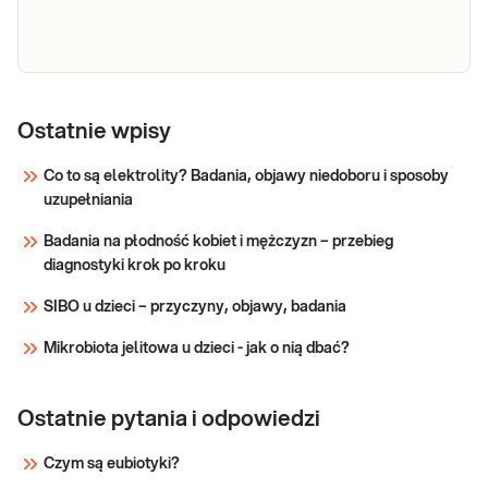
e-Pakiet
Dedykowany dla: Kobiet, Mężczyzn, Dzieci
Uwaga! Jeżeli kupujesz badanie dla dziecka,
nerkowy
Ostatnie wpisy
zrealizuj je w punkcie przyjaznym dzieciom –
sprawdź PUNKTY PRZYJAZNE DZIECIOM.
Co to są elektrolity? Badania, objawy niedoboru i sposoby
Wskazany: → W diagnostyce chorób nerek i
uzupełniania
Sprawdź
układu moczowego objawiających się m.in.
Badania na płodność kobiet i mężczyzn – przebieg
diagnostyki krok po kroku
SIBO u dzieci – przyczyny, objawy, badania
Mikrobiota jelitowa u dzieci - jak o nią dbać?
Ostatnie pytania i odpowiedzi
Czym są eubiotyki?