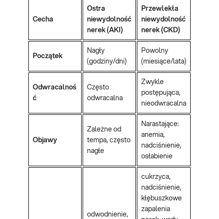
Ostra
Przewlekła
Cecha
niewydolność
niewydolność
nerek (AKI)
nerek (CKD)
Nagły
Powolny
Początek
(godziny/dni)
(miesiące/lata)
Zwykle
Odwracalnoś
Często
postępująca,
ć
odwracalna
nieodwracalna
Narastające:
Zależne od
anemia,
Objawy
tempa, często
nadciśnienie,
nagłe
osłabienie
cukrzyca,
nadciśnienie,
kłębuszkowe
zapalenia
odwodnienie,