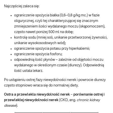
Najczęściej zaleca się:
ograniczenie spożycia białka (0,6–0,8 g/kg mc.) w fazie
oligurycznej, czyli tej charakteryzującej się znacznym
zmniejszeniem ilości wydalanego moczu (skąpomoczem),
często nawet poniżej 500 ml na dobę;
kontrolę sodu (mniej soli, unikanie przetworzonej żywności,
unikanie wysokosodowych wód);
ograniczenie spożycia potasu przy hiperkaliemii;
ograniczenie spożycia fosforu;
odpowiednią ilość płynów – zależnie od objętości moczu
wydalanego w określonym czasie (diurezy). Odpowiednią
ilość ustala lekarz.
Po ustąpieniu ostrej fazy niewydolności nerek i powrocie diurezy
często stopniowo wraca się do normalnej diety.
Ostra a przewlekła niewydolność nerek
–
porównanie ostrej i
przewlekłej niewydolności nerek
(CKD, ang.
chronic kidney
disease
).