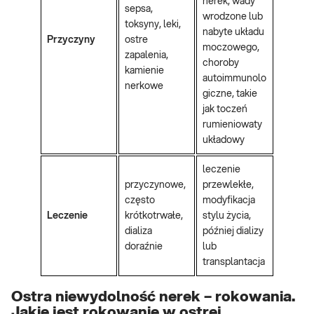
nerek, wady
sepsa,
wrodzone lub
toksyny, leki,
nabyte układu
Przyczyny
ostre
moczowego,
zapalenia,
choroby
kamienie
autoimmunolo
nerkowe
giczne, takie
jak toczeń
rumieniowaty
układowy
leczenie
przyczynowe,
przewlekłe,
często
modyfikacja
Leczenie
krótkotrwałe,
stylu życia,
dializa
później dializy
doraźnie
lub
transplantacja
Ostra niewydolność nerek – rokowania.
Jakie jest rokowanie w ostrej