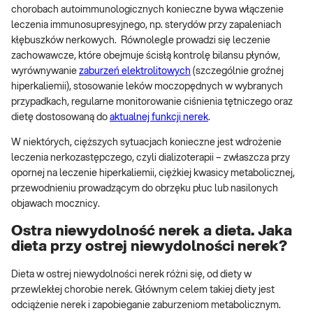
chorobach autoimmunologicznych konieczne bywa włączenie
leczenia immunosupresyjnego, np. sterydów przy zapaleniach
kłębuszków nerkowych. Równolegle prowadzi się leczenie
zachowawcze, które obejmuje ścisłą kontrolę bilansu płynów,
wyrównywanie
zaburzeń elektrolitowych
(szczególnie groźnej
hiperkaliemii), stosowanie leków moczopędnych w wybranych
przypadkach, regularne monitorowanie ciśnienia tętniczego oraz
dietę dostosowaną do
aktualnej funkcji nerek
.
W niektórych, cięższych sytuacjach konieczne jest wdrożenie
leczenia nerkozastępczego, czyli dializoterapii – zwłaszcza przy
opornej na leczenie hiperkaliemii, ciężkiej kwasicy metabolicznej,
przewodnieniu prowadzącym do obrzęku płuc lub nasilonych
objawach mocznicy.
Ostra niewydolność nerek a dieta. Jaka
dieta przy ostrej niewydolności nerek?
Dieta w ostrej niewydolności nerek różni się, od diety w
przewlekłej chorobie nerek. Głównym celem takiej diety jest
odciążenie nerek i zapobieganie zaburzeniom metabolicznym.