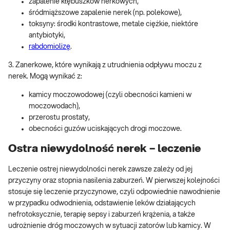
zapalenie kłębuszków nerkowych,
śródmiąższowe zapalenie nerek (np. polekowe),
toksyny: środki kontrastowe, metale ciężkie, niektóre
antybiotyki,
rabdomiolizę
.
3. Zanerkowe, które wynikają z utrudnienia odpływu moczu z
nerek. Mogą wynikać z:
kamicy moczowodowej (czyli obecności kamieni w
moczowodach),
przerostu prostaty,
obecności guzów uciskających drogi moczowe.
Ostra niewydolność nerek – leczenie
Leczenie ostrej niewydolności nerek zawsze zależy od jej
przyczyny oraz stopnia nasilenia zaburzeń. W pierwszej kolejności
stosuje się leczenie przyczynowe, czyli odpowiednie nawodnienie
w przypadku odwodnienia, odstawienie leków działających
nefrotoksycznie, terapię sepsy i zaburzeń krążenia, a także
udrożnienie dróg moczowych w sytuacji zatorów lub kamicy. W