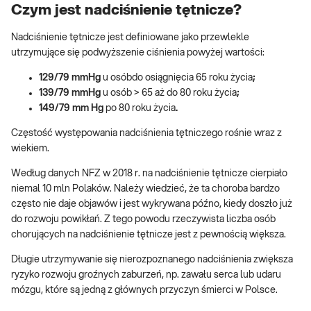
Czym jest nadciśnienie tętnicze?
Nadciśnienie tętnicze jest definiowane jako przewlekle
utrzymujące się podwyższenie ciśnienia powyżej wartości:
129/79 mmHg
u osóbdo osiągnięcia 65 roku życia
;
139/79 mmHg
u osób > 65 aż do 80 roku życia
;
149/79 mm Hg
po 80 roku życia
.
Częstość występowania nadciśnienia tętniczego rośnie wraz z
wiekiem.
Według danych NFZ w 2018 r. na nadciśnienie tętnicze cierpiało
niemal 10 mln Polaków. Należy wiedzieć, że ta choroba bardzo
często nie daje objawów i jest wykrywana późno, kiedy doszło już
do rozwoju powikłań. Z tego powodu rzeczywista liczba osób
chorujących na nadciśnienie tętnicze jest z pewnością większa.
Długie utrzymywanie się nierozpoznanego nadciśnienia zwiększa
ryzyko rozwoju groźnych zaburzeń, np. zawału serca lub udaru
mózgu, które są jedną z głównych przyczyn śmierci w Polsce.