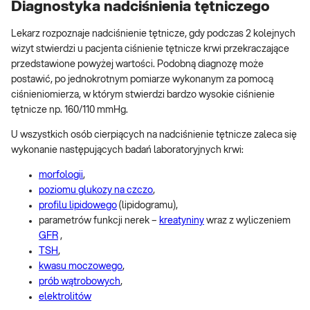
Diagnostyka nadciśnienia tętniczego
Lekarz rozpoznaje nadciśnienie tętnicze, gdy podczas 2 kolejnych
wizyt stwierdzi u pacjenta ciśnienie tętnicze krwi przekraczające
przedstawione powyżej wartości. Podobną diagnozę może
postawić, po jednokrotnym pomiarze wykonanym za pomocą
ciśnieniomierza, w którym stwierdzi bardzo wysokie ciśnienie
tętnicze np. 160/110 mmHg.
U wszystkich osób cierpiących na nadciśnienie tętnicze zaleca się
wykonanie następujących badań laboratoryjnych krwi:
morfologii
,
poziomu glukozy na czczo
,
profilu lipidowego
(lipidogramu),
parametrów funkcji nerek –
kreatyniny
wraz z wyliczeniem
GFR
,
TSH
,
kwasu moczowego
,
prób wątrobowych
,
elektrolitów