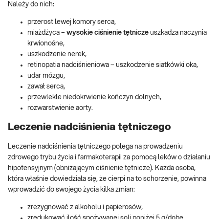
Należy do nich:
przerost lewej komory serca,
miażdżyca –
wysokie ciśnienie tętnicze
uszkadza naczynia
krwionośne,
uszkodzenie nerek,
retinopatia nadciśnieniowa – uszkodzenie siatkówki oka,
udar mózgu,
zawał serca,
przewlekłe niedokrwienie kończyn dolnych,
rozwarstwienie aorty.
Leczenie nadciśnienia tętniczego
Leczenie nadciśnienia tętniczego
polega na prowadzeniu
zdrowego trybu życia i farmakoterapii za pomocą leków o działaniu
hipotensyjnym (obniżającym ciśnienie tętnicze). Każda osoba,
która właśnie dowiedziała się, że cierpi na to schorzenie, powinna
wprowadzić do swojego życia kilka zmian:
zrezygnować z alkoholu i papierosów,
zredukować ilość spożywanej soli poniżej 5 g/dobę,