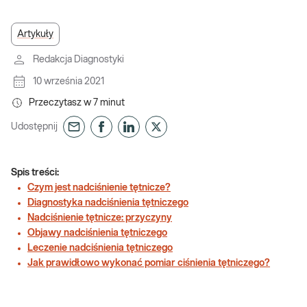
Artykuły
Redakcja Diagnostyki
10 września 2021
Przeczytasz w
7
minut
Udostępnij
Spis treści:
Czym jest nadciśnienie tętnicze?
Diagnostyka nadciśnienia tętniczego
Nadciśnienie tętnicze: przyczyny
Objawy nadciśnienia tętniczego
Leczenie nadciśnienia tętniczego
Jak prawidłowo wykonać pomiar ciśnienia tętniczego?