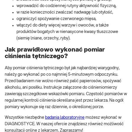
wprowadzić do codziennej rutyny aktywność fizyczną,
w razie konieczności zwalczać nadwagę lub otyłość,
ograniczyć spożywanie czerwonego mięsa,
włączyć do diety więcej warzyw i owoców, a także
produktów bogatych w nienasycone kwasy tłuszczowe
(siemię lniane, orzechy, ryby).
Jak prawidłowo wykonać pomiar
ciśnienia tętniczego?
Aby pomiar ciśnienia tętniczego był jak najbardziej wiarygodny,
należy go wykonać po co najmniej 5-minutowym odpoczynku.
Przed badaniem nie wolno również palić papierosów, spożywać
alkoholu, ani posiłku. Instrukcje załączone do ciśnieniomierzy
zawierają szczegółowe wskazówki pomiaru. Częstość pomiarów w
regularnej kontroli ciśnienia określana jest przez lekarza. Na ogół
pomiary wykonuje się raz dziennie, o określonej porze.
Wszystkie niezbędne
badania laboratoryjne
możesz wykonać w
DIAGNOSTYCE. W naszej ofercie znajdziesz również możliwość
konsultacji online z lekarzem. Zapraszamy!