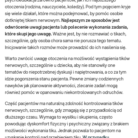
psychoedukacja zarówno pacjentów, jak i ich najbliższego
otoczenia (rodzina, nauczyciele, koledzy). Pod tym pojęciem kryje
się wiele działań, które można podejmować, by pomóc osobie
dotkniętej tikiem nerwowym.
Najlepszym ze sposobów jest
odwrócenie uwagi pacjenta lub polecenie wykonania zadania,
które skupi jego uwagę.
Ważne jest, by nie rozmawiać o tikach,
szczególnie, gdy osoba chora sama nie porusza tego tematu.
Inicjowanie takich rozmów może prowadzić do ich nasilenia się.
Warto zwrócić uwagę otoczenia na możliwość wystąpienia tików
nerwowych, szczególnie u dziecka, aby nie stanowiły one
tematów do niepotrzebnej dyskusji i napiętnowania, a co za tym
idzie pogorszenia stanu pacjenta. Pewne zmiany codziennych
nawyków jak planowanie aktywności, zlecanie zadań mogą
również pomóc w opanowaniu niekontrolowanych odruchów.
Część pacjentów ma naturalną zdolność kontrolowania tików
nerwowych, szczególnie, gdy zmagają się z przypadłością od
dłuższego czasu. Wymaga to wysiłku i skupienia, często
powodując dyskomfort fizyczny i psychiczny związany z brakiem
możliwości wykonania tiku. Jednak pozwala to pacjentom na
uzyskanie kontroli nad przebiegiem tiku.
W przypadku