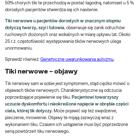
50% chorych tiki te przechodzą w postać łagodną, natomiast u 5 %
dorosłych pacjentów stwierdza się ich nasilenie.
Tiki nerwowe u pacjentów dorosłych w znacznym stopniu
dotyczą twarzy, szyi i tułowia
, obserwuje się zanik odruchów
ruchowych złożonych oraz wokalnych w miarę upływu lat. Około
25 r.ż. częstotliwość występowania tików nerwowych ulega
unormowaniu.
Sprawdź również:
Genetyczne uwarunkowania autyzmu
.
Tiki nerwowe – objawy
Tik nerwowy sam w sobie jest symptomem, stąd ciężko mówić o
objawach tików nerwowych. Charakterystyczne są odczucia
poprzedzające pojawienie się tiku.
Pacjentowi towarzyszy
uczucie dyskomfortu i nieokreślone napięcie w obrębie części
ciała, której tik dotyczy.
Może pojawić się też swędzenie,
pieczenie, mrowienie. Objawy te mijają zazwyczaj wraz z
wykonaniem tiku. Czasem ich ustąpienie musi być poprzedzone
serią powtórzeń tiku nerwowego.