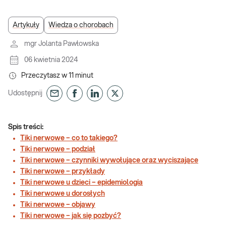
Artykuły
Wiedza o chorobach
mgr Jolanta Pawłowska
06 kwietnia 2024
Przeczytasz w
11
minut
Udostępnij
Spis treści:
Tiki nerwowe – co to takiego?
Tiki nerwowe – podział
Tiki nerwowe – czynniki wywołujące oraz wyciszające
Tiki nerwowe – przykłady
Tiki nerwowe u dzieci – epidemiologia
Tiki nerwowe u dorosłych
Tiki nerwowe – objawy
Tiki nerwowe – jak się pozbyć?