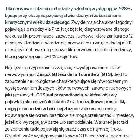
Tiki nerwowe u dzieci u młodzieży szkolnej występują w 7-28%,
będąc przy okazji najczęściej stwierdzanymi zaburzeniami
kinetycznymi wieku dziecięcego.
Zwykle mają charakter łagodny i
pojawiają się między 4 a 7 r.ż. Najczęściej diagnozowane dla tego
wieku są tiki przemijające, zazwyczaj ruchowe, które zanikają do 12
miesięcy. Rzadziej stwierdza się przewlekłe (trwające dłużej niż 12
miesięcy) ruchowe lub głosowe tiki nerwowe u dzieci i młodzieży,
które pojawiają się u 3-4 % pacjentów.
Najcięższą przypadłością związaną z występowaniem tików
nerwowych jest
Zespół Gillesa de la Tourette’a (GTS).
Jest to
zaburzenie neurologiczne charakteryzujące się równoczesnym
występowaniem licznych tików nerwowych, zarówno ruchowych
jak i głosowych.
GTS jest przypadłością, w której objawy
pojawiają się najczęściej około 7 r.ż. i początkowo proste tiki,
mogą przechodzić w bardziej złożone z okresami remisji.
Pojawiające się okresy bez tików nie mogą przekraczać 3 miesięcy,
jeżeli tiki występują w parze lub samodzielnie. Warunek jest taki,
że zdarzenia takie pojawiają się przez czas co najmniej 1 roku.
Częstotliwość występowania tików w GTS jest różna, lecz może