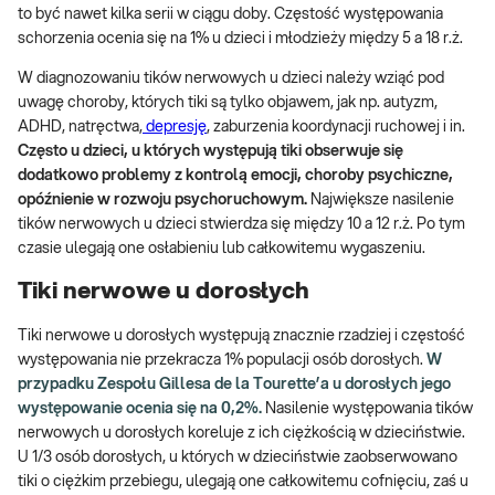
to być nawet kilka serii w ciągu doby. Częstość występowania
schorzenia ocenia się na 1% u dzieci i młodzieży między 5 a 18 r.ż.
W diagnozowaniu tików nerwowych u dzieci należy wziąć pod
uwagę choroby, których tiki są tylko objawem, jak np. autyzm,
ADHD, natręctwa,
depresję
, zaburzenia koordynacji ruchowej i in.
Często u dzieci, u których występują tiki obserwuje się
dodatkowo problemy z kontrolą emocji, choroby psychiczne,
opóźnienie w rozwoju psychoruchowym.
Największe nasilenie
tików nerwowych u dzieci stwierdza się między 10 a 12 r.ż. Po tym
czasie ulegają one osłabieniu lub całkowitemu wygaszeniu.
Tiki nerwowe u dorosłych
Tiki nerwowe u dorosłych występują znacznie rzadziej i częstość
występowania nie przekracza 1% populacji osób dorosłych.
W
przypadku Zespołu Gillesa de la Tourette’a u dorosłych jego
występowanie ocenia się na 0,2%.
Nasilenie występowania tików
nerwowych u dorosłych koreluje z ich ciężkością w dzieciństwie.
U 1/3 osób dorosłych, u których w dzieciństwie zaobserwowano
tiki o ciężkim przebiegu, ulegają one całkowitemu cofnięciu, zaś u