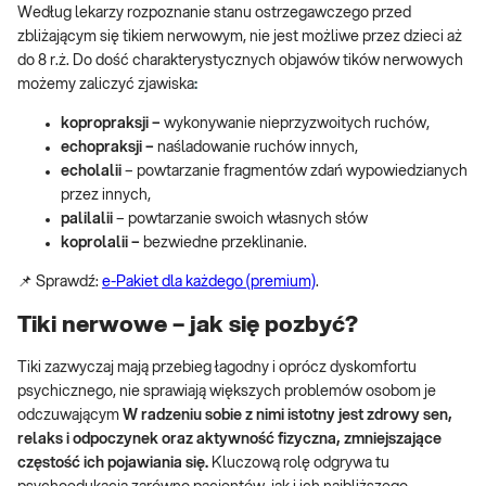
Według lekarzy rozpoznanie stanu ostrzegawczego przed
zbliżającym się tikiem nerwowym, nie jest możliwe przez dzieci aż
do 8 r.ż. Do dość charakterystycznych objawów tików nerwowych
możemy zaliczyć zjawiska
:
kopropraksji –
wykonywanie nieprzyzwoitych ruchów,
echopraksji –
naśladowanie ruchów innych,
echolalii
– powtarzanie fragmentów zdań wypowiedzianych
przez innych,
palilalii
– powtarzanie swoich własnych słów
koprolalii –
bezwiedne przeklinanie.
📌 Sprawdź:
e-Pakiet dla każdego (premium)
.
Tiki nerwowe – jak się pozbyć?
Tiki zazwyczaj mają przebieg łagodny i oprócz dyskomfortu
psychicznego, nie sprawiają większych problemów osobom je
odczuwającym
W radzeniu sobie z nimi istotny jest zdrowy sen,
relaks i odpoczynek oraz aktywność fizyczna, zmniejszające
częstość ich pojawiania się.
Kluczową rolę odgrywa tu