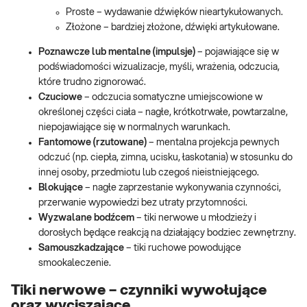
Proste – wydawanie dźwięków nieartykułowanych.
Złożone – bardziej złożone, dźwięki artykułowane.
Poznawcze lub mentalne (impulsje)
– pojawiające się w
podświadomości wizualizacje, myśli, wrażenia, odczucia,
które trudno zignorować.
Czuciowe
– odczucia somatyczne umiejscowione w
określonej części ciała – nagłe, krótkotrwałe, powtarzalne,
niepojawiające się w normalnych warunkach.
Fantomowe (rzutowane)
– mentalna projekcja pewnych
odczuć (np. ciepła, zimna, ucisku, łaskotania) w stosunku do
innej osoby, przedmiotu lub czegoś nieistniejącego.
Blokujące
– nagłe zaprzestanie wykonywania czynności,
przerwanie wypowiedzi bez utraty przytomności.
Wyzwalane bodźcem
– tiki nerwowe u młodzieży i
dorosłych będące reakcją na działający bodziec zewnętrzny.
Samouszkadzające
– tiki ruchowe powodujące
smookaleczenie.
Tiki nerwowe – czynniki wywołujące
oraz wyciszające