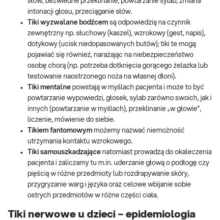
słów, bezwiedne przeklinanie, powtarzanie sylab, zmiana
intonacji głosu, przeciąganie słów.
Tiki wyzwalane bodźcem
są odpowiedzią na czynnik
zewnętrzny np. słuchowy (kaszel), wzrokowy (gest, napis),
dotykowy (ucisk niedopasowanych butów); tiki te mogą
pojawiać się również, narażając na niebezpieczeństwo
osobę chorą (np. potrzeba dotknięcia gorącego żelazka lub
testowanie naostrzonego noża na własnej dłoni).
Tiki mentalne
powstają w myślach pacjenta i może to być
powtarzanie wypowiedzi, głosek, sylab zarówno swoich, jak i
innych (powtarzanie w myślach), przeklinanie „w głowie”,
liczenie, mówienie do siebie.
Tikiem fantomowym
możemy nazwać niemożność
utrzymania kontaktu wzrokowego.
Tiki samouszkadzające
natomiast prowadzą do okaleczenia
pacjenta i zaliczamy tu m.in. uderzanie głową o podłogę czy
pięścią w różne przedmioty lub rozdrapywanie skóry,
przygryzanie warg i języka oraz celowe wbijanie sobie
ostrych przedmiotów w różne części ciała.
Tiki nerwowe u dzieci – epidemiologia