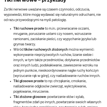
Tiki nerwowe – przykłady
Za tiki nerwowe uważane są czasem czynności, odczucia,
wypowiedzi, które mogą wydawać się naturalnymi odruchami, nie
od razu przywodzącymi na myśl patologię.
Tiki ruchowe proste
to m.in.: przewracanie oczami,
mruganie, poruszanie ustami czy nosem, wzruszanie
ramionami, zaciskanie pieści, czy wypychanie języka lub
grymas twarzy.
Wśród
tików ruchowych złożonych
można wymienić:
wykonywanie nieprzyzwoitych ruchów, lizanie siebie i
innych, w tym także przedmiotów, dotykanie przedmiotów
oraz innych ludzi, podskakiwanie, zawieszenie wzroku na
jednym punkcie, nieskoordynowane nagłe ruchy kończyn
(wyrzucanie rąk w górę), czy naśladowanie ruchów innych.
Tiki głosowe proste
to np: chrząkanie, cmokanie,
naśladowanie odgłosów zwierząt, wykrzykiwanie,
pojękiwanie, mruczenie.
Tiki złożone głosowe
: powtarzanie słów i sylab,
fragmentów zdań po innych, powtarzanie swoich własnych