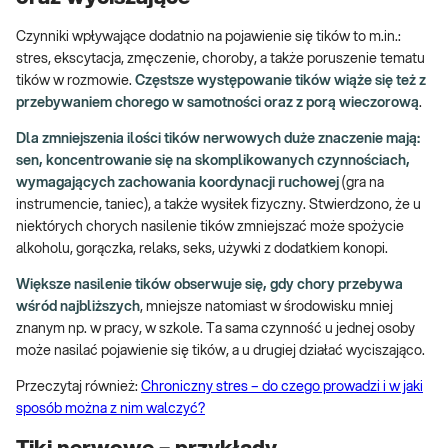
Czynniki wpływające dodatnio na pojawienie się tików to m.in.:
stres, ekscytacja, zmęczenie, choroby, a także poruszenie tematu
tików w rozmowie.
Częstsze występowanie tików wiąże się też z
przebywaniem chorego w samotności oraz z porą wieczorową
.
Dla zmniejszenia ilości tików nerwowych duże znaczenie mają:
sen, koncentrowanie się na skomplikowanych czynnościach,
wymagających zachowania koordynacji ruchowej
(gra na
instrumencie, taniec), a także wysiłek fizyczny. Stwierdzono, że u
niektórych chorych nasilenie tików zmniejszać może spożycie
alkoholu, gorączka, relaks, seks, używki z dodatkiem konopi.
Większe nasilenie tików obserwuje się, gdy chory przebywa
wśród najbliższych
, mniejsze natomiast w środowisku mniej
znanym np. w pracy, w szkole. Ta sama czynność u jednej osoby
może nasilać pojawienie się tików, a u drugiej działać wyciszająco.
Przeczytaj również:
Chroniczny stres – do czego prowadzi i w jaki
sposób można z nim walczyć?