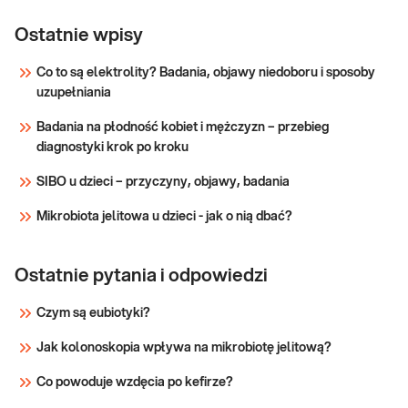
e-Pakiet
Dedykowany dla: Kobiet, Mężczyzn Wskazany:
dla
Ostatnie wpisy
→ Profilaktycznie, do oceny stanu zdrowia Jak
każdego
się pobiera materiał do badania? Do wykonania
Co to są elektrolity? Badania, objawy niedoboru i sposoby
(premium)
kompleksowego pakietu badań niezbędna jest
uzupełniania
próbka krwi.
Sprawdź
Badania na płodność kobiet i mężczyzn – przebieg
diagnostyki krok po kroku
SIBO u dzieci – przyczyny, objawy, badania
Mikrobiota jelitowa u dzieci - jak o nią dbać?
Ostatnie pytania i odpowiedzi
Czym są eubiotyki?
Jak kolonoskopia wpływa na mikrobiotę jelitową?
Co powoduje wzdęcia po kefirze?