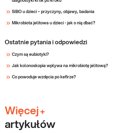
diagnostyki krok po kroku
ryzykiem zachorowania na raka piersi i/lub raka
genetyczne
jajnika. Badanie zalecane jest wszystkim ko
SIBO u dzieci – przyczyny, objawy, badania
Sprawdź
Mikrobiota jelitowa u dzieci - jak o nią dbać?
Ostatnie pytania i odpowiedzi
Czym są eubiotyki?
Jak kolonoskopia wpływa na mikrobiotę jelitową?
Co powoduje wzdęcia po kefirze?
Więcej
+
artykułów