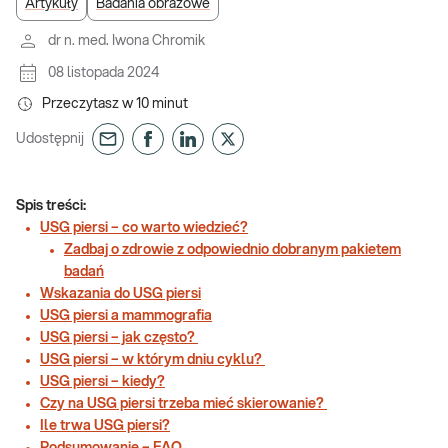
Artykuły
Badania obrazowe
dr n. med. Iwona Chromik
08 listopada 2024
Przeczytasz w
10
minut
Udostępnij
Spis treści:
USG piersi – co warto wiedzieć?
Zadbaj o zdrowie z odpowiednio dobranym pakietem
badań
Wskazania do USG piersi
USG piersi a mammografia
USG piersi – jak często?
USG piersi – w którym dniu cyklu?
USG piersi – kiedy?
Czy na USG piersi trzeba mieć skierowanie?
Ile trwa USG piersi?