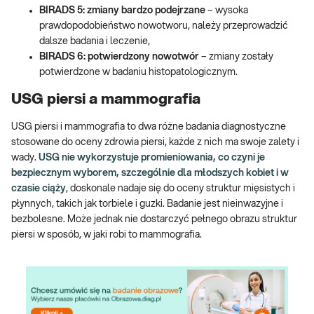
BIRADS 5: zmiany bardzo podejrzane
– wysoka
prawdopodobieństwo nowotworu, należy przeprowadzić
dalsze badania i leczenie,
BIRADS 6: potwierdzony nowotwór
– zmiany zostały
potwierdzone w badaniu histopatologicznym.
USG piersi a mammografia
USG piersi i mammografia to dwa różne badania diagnostyczne
stosowane do oceny zdrowia piersi, każde z nich ma swoje zalety i
wady.
USG nie wykorzystuje promieniowania, co czyni je
bezpiecznym wyborem, szczególnie dla młodszych kobiet i w
czasie ciąży
, doskonale nadaje się do oceny struktur mięsistych i
płynnych, takich jak torbiele i guzki. Badanie jest nieinwazyjne i
bezbolesne. Może jednak nie dostarczyć pełnego obrazu struktur
piersi w sposób, w jaki robi to mammografia.