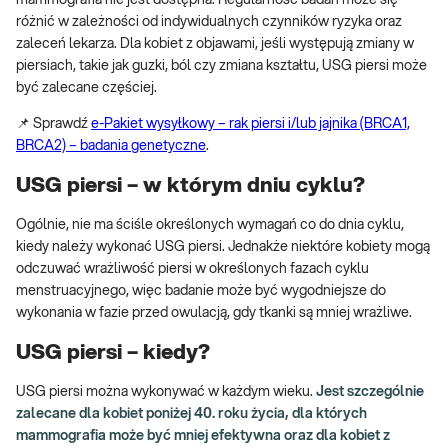
mammografia nie jest dostępna. Regularność badań może się
różnić w zależności od indywidualnych czynników ryzyka oraz
zaleceń lekarza. Dla kobiet z objawami, jeśli występują zmiany w
piersiach, takie jak guzki, ból czy zmiana kształtu, USG piersi może
być zalecane częściej.
📌 Sprawdź
e-Pakiet wysyłkowy – rak piersi i/lub jajnika (BRCA1,
BRCA2) – badania genetyczne
.
USG piersi – w którym dniu cyklu?
Ogólnie, nie ma ściśle określonych wymagań co do dnia cyklu,
kiedy należy wykonać USG piersi. Jednakże niektóre kobiety mogą
odczuwać wrażliwość piersi w określonych fazach cyklu
menstruacyjnego, więc badanie może być wygodniejsze do
wykonania w fazie przed owulacją, gdy tkanki są mniej wrażliwe.
USG piersi – kiedy?
USG piersi można wykonywać w każdym wieku.
Jest szczególnie
zalecane dla kobiet poniżej 40. roku życia, dla których
mammografia może być mniej efektywna oraz dla kobiet z