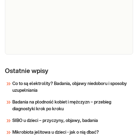
życia, Kobiet i Mężczyzn, którzy
myfoodprofile
podejrzewają związek swoich
216 IgG -
przewlekłych dolegliwości ze spożywaną
zaawansowany
żywnością. To najszerszy panel
przeznaczony dla osób, które potrzebują
Sprawdź
kompleksowej diagnostyki i analizy swoje
e-Pakiet
wysyłkowy -
Ostatnie wpisy
NANOBIOME
NANOBIOME jest pierwszym badaniem
Co to są elektrolity? Badania, objawy niedoboru i sposoby
- badanie
mikroflory jelitowej, opartym na analizie
uzupełniania
pełnego DNA bakterii obecnych w próbce, w
genetyczne
oparciu o unikatową metodę
mikroflory
Badania na płodność kobiet i mężczyzn – przebieg
sekwencjonowania nanoporowego,
jelit
diagnostyki krok po kroku
pozwalającą na rozróżnienie nawet blisko
spokrewnionych ze sobą gatunków.
SIBO u dzieci – przyczyny, objawy, badania
Sprawdź
Mikrobiota jelitowa u dzieci - jak o nią dbać?