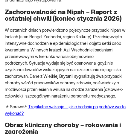
endemicznego występowania.
Zachorowalność na Nipah – Raport z
ostatniej chwili (koniec stycznia 2026)
W ostatnich dniach potwierdzono pojedyncze przypadki Nipah w
Indiach (stan Bengal Zachodni, region Kalkuty). Przedsięwzięto
intensywne dochodzenie epidemiologiczne i objęto setki osób
kwarantanną. W innych krajach Azji Wschodniej badaniami
przesiewowymi w kierunku wirusa obejmowano
podróżnych. Sytuacja wydaje się być opanowana, gdyż nie
uzyskano dowodów wskazujących na rozszerzanie się ogniska
zachorowań. Dane z Wielkiej Brytanii sygnalizują dwa przypadki
choroby wśród pracowników ochrony zdrowia, co świadczy o
możliwości przeniesienia wirusa na drodze zarażenia (człowiek-
człowiek) i szczególnym narażeniu personelu medycznego.
📌 Sprawdź:
Tropikalne wakacje – jakie badania po podróży warto
wykonać?
Obraz kliniczny choroby – rokowania i
zagrożenia