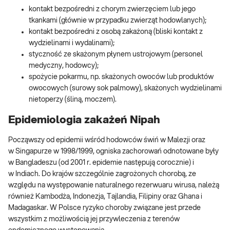
kontakt bezpośredni z chorym zwierzęciem lub jego
tkankami (głównie w przypadku zwierząt hodowlanych);
kontakt bezpośredni z osobą zakażoną (bliski kontakt z
wydzielinami i wydalinami);
styczność ze skażonym płynem ustrojowym (personel
medyczny, hodowcy);
spożycie pokarmu, np. skażonych owoców lub produktów
owocowych (surowy sok palmowy), skażonych wydzielinami
nietoperzy (śliną, moczem).
Epidemiologia zakażeń Nipah
Począwszy od epidemii wśród hodowców świń w Malezji oraz
w Singapurze w 1998/1999, ogniska zachorowań odnotowane były
w Bangladeszu (od 2001 r. epidemie następują corocznie) i
w Indiach. Do krajów szczególnie zagrożonych chorobą, ze
względu na występowanie naturalnego rezerwuaru wirusa, należą
również Kambodża, Indonezja, Tajlandia, Filipiny oraz Ghana i
Madagaskar. W Polsce ryzyko choroby związane jest przede
wszystkim z możliwością jej przywleczenia z terenów