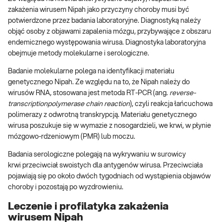
zakażenia wirusem Nipah jako przyczyny choroby musi być
potwierdzone przez badania laboratoryjne. Diagnostyką należy
objąć osoby z objawami zapalenia mózgu, przybywające z obszaru
endemicznego występowania wirusa. Diagnostyka laboratoryjna
obejmuje metody molekularne i serologiczne.
Badanie molekularne polega na identyfikacji materiału
genetycznego Nipah. Ze względu na to, że Nipah należy do
wirusów RNA, stosowana jest metoda RT-PCR (ang.
reverse-
transcriptionpolymerase chain reaction
), czyli reakcja łańcuchowa
polimerazy z odwrotną transkrypcją. Materiału genetycznego
wirusa poszukuje się w wymazie z nosogardzieli, we krwi, w płynie
mózgowo-rdzeniowym (PMR) lub moczu.
Badania serologiczne polegają na wykrywaniu w surowicy
krwi przeciwciał swoistych dla antygenów wirusa. Przeciwciała
pojawiają się po około dwóch tygodniach od wystąpienia objawów
choroby i pozostają po wyzdrowieniu.
Leczenie i profilatyka zakażenia
wirusem Nipah