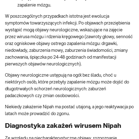
zapalenie mózgu.
W poszczególnych przypadkach istotna jest ewolucja
symptomów towarzyszących infekcji. Po objawach przeziębienia
wystąpić mogą objawy neurologiczne, wskazujące na zajęcie
przez wirusa mózgu i rdzenia kręgowego (zawroty głowy, senność
oraz ogniskowe objawy ostrego zapalenia mózgu: drgawki,
niedowłady, zaburzenia mowy, zaburzenia świadomości, zmiany
zachowania, śpiączka po 24-48 godzinach od manifestacji
pierwszych objawów neurologicznych).
Objawy neurologiczne ustępują na ogół bez śladu, choć u
niektórych osób, które przebyły zapalenie mózgu może dojść do
długotrwałych schorzeń neurologicznych: zaburzeń
padaczkowych czy zmian osobowości.
Niekiedy zakażenie Nipah ma postać utajoną, a jego reaktywacja po
latach może prowadzić do zgonu.
Diagnostyka zakażeń wirusem Nipah
Ze względu na niecharakterystyczne objawy, rozpoznanie