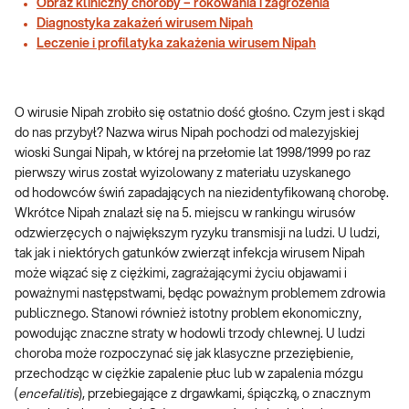
Obraz kliniczny choroby – rokowania i zagrożenia
Diagnostyka zakażeń wirusem Nipah
Leczenie i profilatyka zakażenia wirusem Nipah
O wirusie Nipah zrobiło się ostatnio dość głośno. Czym jest i skąd
do nas przybył? Nazwa wirus Nipah pochodzi od malezyjskiej
wioski Sungai Nipah, w której na przełomie lat 1998/1999 po raz
pierwszy wirus został wyizolowany z materiału uzyskanego
od hodowców świń zapadających na niezidentyfikowaną chorobę.
Wkrótce Nipah znalazł się na 5. miejscu w rankingu wirusów
odzwierzęcych o największym ryzyku transmisji na ludzi. U ludzi,
tak jak i niektórych gatunków zwierząt infekcja wirusem Nipah
może wiązać się z ciężkimi, zagrażającymi życiu objawami i
poważnymi następstwami, będąc poważnym problemem zdrowia
publicznego. Stanowi również istotny problem ekonomiczny,
powodując znaczne straty w hodowli trzody chlewnej. U ludzi
choroba może rozpoczynać się jak klasyczne przeziębienie,
przechodząc w ciężkie zapalenie płuc lub w zapalenia mózgu
(
encefalitis
), przebiegające z drgawkami, śpiączką, o znacznym