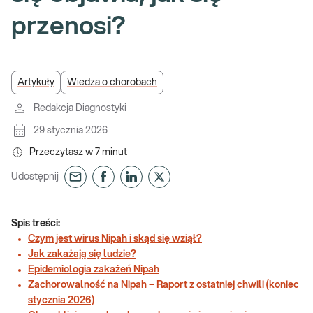
przenosi?
Artykuły
Wiedza o chorobach
Redakcja Diagnostyki
29 stycznia 2026
Przeczytasz w
7
minut
Udostępnij
Spis treści:
Czym jest wirus Nipah i skąd się wziął?
Jak zakażają się ludzie?
Epidemiologia zakażeń Nipah
Zachorowalność na Nipah – Raport z ostatniej chwili (koniec
stycznia 2026)