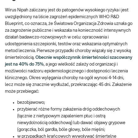
Wirus Nipah zaliczany jest do patogenów wysokiego ryzyka i jest
uwzględniony na liście zagrożeń epidemicznych WHO R&D
Blueprint, co oznacza, że Światowa Organizacja Zdrowia uznała go
za zagrożenie publiczne i wskazała na konieczność intensywnych
działań badawczo-rozwojowych w celu: opracowania i
udostępnienia szczepionki, testów oraz wskazania optymalnych
metod leczenia. Pierwsze przypadki choroby wiązały się z wysoką
śmiertelnością.
Obecnie współczynnik śmiertelności szacowany
jest na 40% do 75%
, a jego wielkość zależy od organizacji i
możliwości nadzoru epidemiologicznego i dostępności leczenia
klinicznego. Okres wylęgania choroby na ogół wynosi 4-14 dni,
lecz może się znacznie wydłużać, przekraczając 45 dni. Zakażenie
może przebiegać:
bezobjawowo;
przybierać różne formy zakażenia dróg oddechowych
(łącznie z nietypowym zapaleniem płuc i ostrą
niewydolnością oddechową) lub dawać objawy grypowe
(gorączka, ból gardła, bóle głowy, bóle mięśni;
w przypadkach krańcowych wywoływać śmiertelne