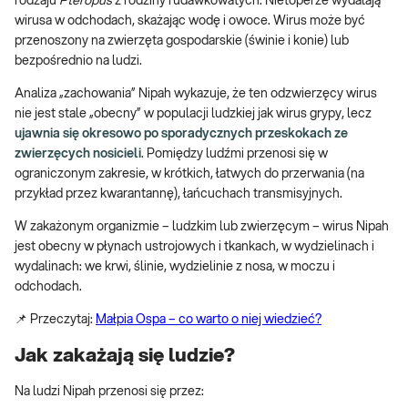
rodzaju
Pteropus
z rodziny rudawkowatych. Nietoperze wydalają
wirusa w odchodach, skażając wodę i owoce. Wirus może być
przenoszony na zwierzęta gospodarskie (świnie i konie) lub
bezpośrednio na ludzi.
Analiza „zachowania” Nipah wykazuje, że ten odzwierzęcy wirus
nie jest stale „obecny” w populacji ludzkiej jak wirus grypy, lecz
ujawnia się okresowo po sporadycznych przeskokach ze
zwierzęcych nosicieli
. Pomiędzy ludźmi przenosi się w
ograniczonym zakresie, w krótkich, łatwych do przerwania (na
przykład przez kwarantannę), łańcuchach transmisyjnych.
W zakażonym organizmie – ludzkim lub zwierzęcym – wirus Nipah
jest obecny w płynach ustrojowych i tkankach, w wydzielinach i
wydalinach: we krwi, ślinie, wydzielinie z nosa, w moczu i
odchodach.
📌 Przeczytaj:
Małpia Ospa – co warto o niej wiedzieć?
Jak zakażają się ludzie?
Na ludzi Nipah przenosi się przez: