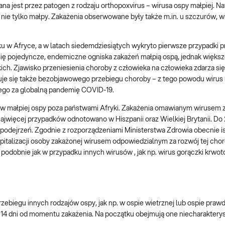
a jest przez patogen z rodzaju orthopoxvirus – wirusa ospy małpiej. Na
, nie tylko małpy. Zakażenia obserwowane były także m.in. u szczurów, w
u w Afryce, a w latach siedemdziesiątych wykryto pierwsze przypadki p
y się pojedyncze, endemiczne ogniska zakażeń małpią ospą, jednak więks
h. Zjawisko przeniesienia choroby z człowieka na człowieka zdarza się 
je się także bezobjawowego przebiegu choroby – z tego powodu wirus 
go za globalną pandemię COVID-19.
ów małpiej ospy poza państwami Afryki. Zakażenia omawianym wirusem 
ajwięcej przypadków odnotowano w Hiszpanii oraz Wielkiej Brytanii. Do
podejrzeń. Zgodnie z rozporządzeniami Ministerstwa Zdrowia obecnie is
pitalizacji osoby zakażonej wirusem odpowiedzialnym za rozwój tej cho
podobnie jak w przypadku innych wirusów , jak np. wirus gorączki krwoto
ebiegu innych rodzajów ospy, jak np. w ospie wietrznej lub ospie prawd
 14 dni od momentu zakażenia. Na początku obejmują one niecharaktery