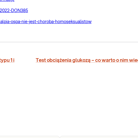
m/2022-DON385
lpia-ospa-nie-jest-choroba-homoseksualistow
ypu 1 i
Test obciążenia glukozą – co warto o nim wi