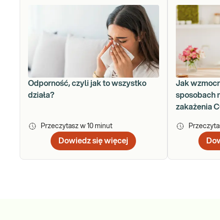
Odporność, czyli jak to wszystko
Jak wzmocn
działa?
sposobach n
zakażenia 
Przeczytasz w
10
minut
Przeczyt
Dowiedz się więcej
Dow