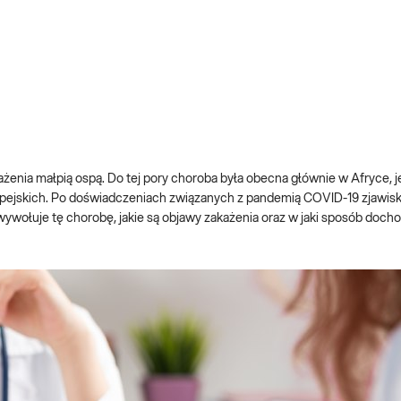
enia małpią ospą. Do tej pory choroba była obecna głównie w Afryce, 
uropejskich. Po doświadczeniach związanych z pandemią COVID-19 zjawis
ywołuje tę chorobę, jakie są objawy zakażenia oraz w jaki sposób docho