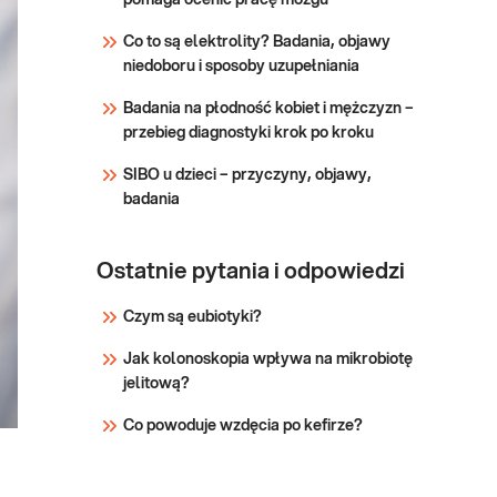
pomaga ocenić pracę mózgu
punkcie przyjaznym
Sprawdź
dzieciom –
Co to są elektrolity? Badania, objawy
sprawdź PUNKTY
niedoboru i sposoby uzupełniania
PRZYJAZNE DZIECIOM.
Wskazany: →
Badania na płodność kobiet i mężczyzn –
profilaktycznie, do oceny
przebieg diagnostyki krok po kroku
stanu zdrowia
SIBO u dzieci – przyczyny, objawy,
badania
Ostatnie pytania i odpowiedzi
Czym są eubiotyki?
Jak kolonoskopia wpływa na mikrobiotę
jelitową?
Co powoduje wzdęcia po kefirze?