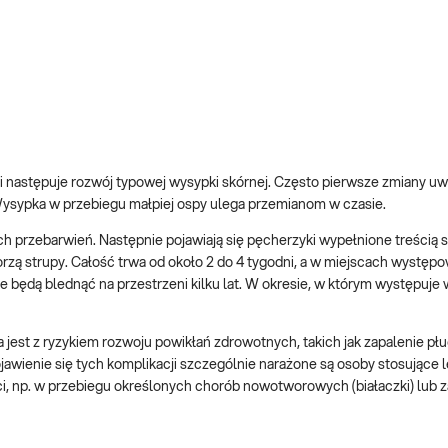
 następuje rozwój typowej wysypki skórnej. Często pierwsze zmiany uwi
. Wysypka w przebiegu małpiej ospy ulega przemianom w czasie.
ch przebarwień. Następnie pojawiają się pęcherzyki wypełnione treścią 
orzą strupy. Całość trwa od około 2 do 4 tygodni, a w miejscach występ
e będą blednąć na przestrzeni kilku lat. W okresie, w którym występuje
 jest z ryzykiem rozwoju powikłań zdrowotnych, takich jak zapalenie płu
awienie się tych komplikacji szczególnie narażone są osoby stosujące 
i, np. w przebiegu określonych chorób nowotworowych (białaczki) lub 