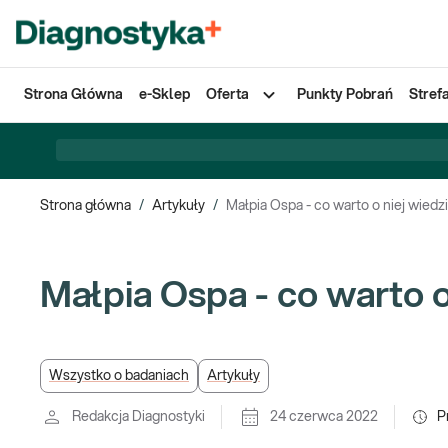
Strona Główna
e-Sklep
Oferta
Punkty Pobrań
Stref
Strona główna
/
Artykuły
/
Małpia Ospa - co warto o niej wiedz
Małpia Ospa - co warto o
Wszystko o badaniach
Artykuły
Redakcja Diagnostyki
24 czerwca 2022
P