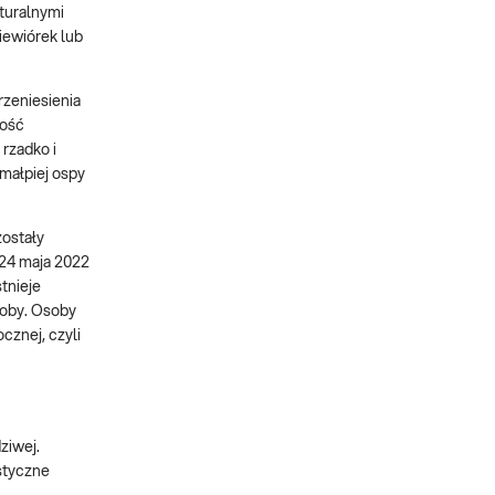
turalnymi
iewiórek lub
rzeniesienia
zość
rzadko i
małpiej ospy
zostały
 24 maja 2022
tnieje
roby. Osoby
cznej, czyli
ziwej.
styczne