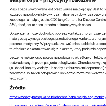
Małpia ospa – przyczyny i zakażenie
Małpia ospa wywoływana jest przez wirusa małpiej ospy. Jest to p
względu na podobieństwo wirusa małpiej ospy do wirusa ospy pr
zapobiegania małpiej ospie. CDC (ang.Centers for Disease Contr
85%, choć jest to nadal przedmiot intensywnych badań.
Do zakażenia może dochodzić poprzez kontakt z chorym zwierzęci
małpią ospą wymaga bliskiego, przedłużonego kontaktu z chorym.
personel medyczny. W przypadku zauważenia u siebie lub u osoby
telefonicznie skontaktować się z lekarzem, który podejmie odpo
Leczenie małpiej ospy polega na podawaniu określonych leków 
doświadczanych przez pacjenta dolegliwości. Choroba zazwyczaj
(jak dzieci, kobiety w ciąży lub osoby z zaburzeniami odpornoś
zdrowotne. W takich przypadkach konieczne może być wdrożen
leczniczym.
Źródła
https://medycynatropikalna.pl/choroba/ospa-malpia-ang-monke
https://www.gov.pl/web/zdrowie/malpia-ospa–najwazniejsze-inf