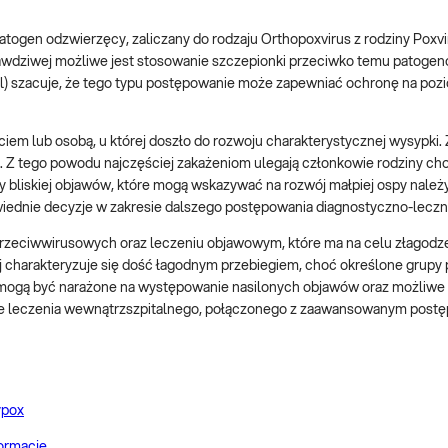
atogen odzwierzęcy, zaliczany do rodzaju Orthopoxvirus z rodziny Poxvi
awdziwej możliwe jest stosowanie szczepionki przeciwko temu patogen
ol) szacuje, że tego typu postępowanie może zapewniać ochronę na poz
em lub osobą, u której doszło do rozwoju charakterystycznej wysypki.
 Z tego powodu najczęściej zakażeniom ulegają członkowie rodziny cho
 bliskiej objawów, które mogą wskazywać na rozwój małpiej ospy należ
wiednie decyzje w zakresie dalszego postępowania diagnostyczno-leczn
przeciwwirusowych oraz leczeniu objawowym, które ma na celu złagodz
 charakteryzuje się dość łagodnym przebiegiem, choć określone grupy
ci) mogą być narażone na występowanie nasilonych objawów oraz możliwe
ie leczenia wewnątrzszpitalnego, połączonego z zaawansowanym pos
ypox
ormacje