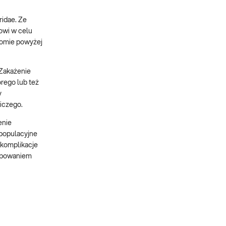
ridae. Ze
owi w celu
iomie powyżej
 Zakażenie
rego lub też
y
iczego.
enie
 populacyjne
 komplikacje
tępowaniem