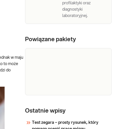
profilaktyki oraz
diagnostyki
laboratoryjnej.
Powiązane pakiety
jednak w maju
ko to może
dzi do
e-Pakiet
Dedykowany dla: Kobiet,
profilaktyczny
Ostatnie wpisy
Mężczyzn, Dzieci Uwaga!
Jeżeli kupujesz badanie
podstawowy
Test zegara – prosty rysunek, który
dla dziecka, zrealizuj je w