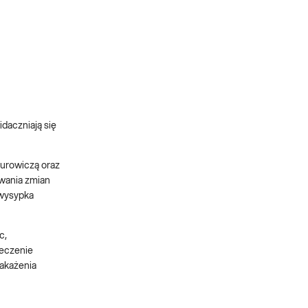
daczniają się
surowiczą oraz
owania zmian
 wysypka
c,
leczenie
zakażenia