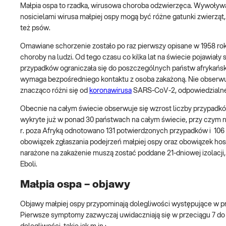
Małpia ospa to rzadka, wirusowa choroba odzwierzęca. Wywoływan
nosicielami wirusa małpiej ospy mogą być różne gatunki zwierząt
też psów.
Omawiane schorzenie zostało po raz pierwszy opisane w 1958 rok
choroby na ludzi. Od tego czasu co kilka lat na świecie pojawiał
przypadków ograniczała się do poszczególnych państw afrykańskic
wymaga bezpośredniego kontaktu z osoba zakażoną. Nie obserwu
znacząco różni się od
koronawirusa
SARS-CoV-2, odpowiedzialne
Obecnie na całym świecie obserwuje się wzrost liczby przypadk
wykryte już w ponad 30 państwach na całym świecie, przy czym n
r. poza Afryką odnotowano 131 potwierdzonych przypadków i 106 
obowiązek zgłaszania podejrzeń małpiej ospy oraz obowiązek hos
narażone na zakażenie muszą zostać poddane 21-dniowej izolacji, 
Eboli.
Małpia ospa – objawy
Objawy małpiej ospy przypominają dolegliwości występujące w prz
Pierwsze symptomy zazwyczaj uwidaczniają się w przeciągu 7 do