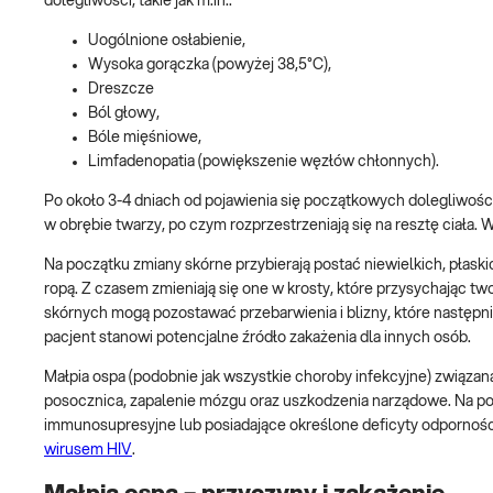
dolegliwości, takie jak m.in.:
Uogólnione osłabienie,
Wysoka gorączka (powyżej 38,5°C),
Dreszcze
Ból głowy,
Bóle mięśniowe,
Limfadenopatia (powiększenie węzłów chłonnych).
Po około 3-4 dniach od pojawienia się początkowych dolegliwości
w obrębie twarzy, po czym rozprzestrzeniają się na resztę ciała
Na początku zmiany skórne przybierają postać niewielkich, płaski
ropą. Z czasem zmieniają się one w krosty, które przysychając tw
skórnych mogą pozostawać przebarwienia i blizny, które następni
pacjent stanowi potencjalne źródło zakażenia dla innych osób.
Małpia ospa (podobnie jak wszystkie choroby infekcyjne) związana
posocznica, zapalenie mózgu oraz uszkodzenia narządowe. Na poj
immunosupresyjne lub posiadające określone deficyty odpornośc
wirusem HIV
.