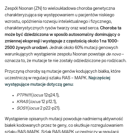
Zespół Noonan (ZN) to wieloukładowa choroba genetyczna
charakteryzująca się występowaniem u pacjentów niskiego
wzrostu, opóźnienia rozwoju intelektualnego i fizycznego,
charakterystycznych rysów twarzy oraz wad serca.
Choroba ta
może być dziedziczona w sposób autosomalny dominujący o
zmiennej ekspresji i występuje z częstością około 1 na 1000-
2500 żywych urodzeń
. Jednak około 60% mutacji genowych
warunkujących wystąpienie zespołu Noonan powstaje
de novo
–
oznacza to, że mutacje te nie zostały odziedziczone po rodzicach.
Przyczyną choroby są mutacje genów kodujących białka, które
uczestniczą w regulacji szlaku RAS – MAPK.
Najczęściej
występujące mutacje dotyczą genu:
PTPN11
(
locus
12q24.1),
KRAS
(
locus
12 p12.1),
SOS1
(
locus
2 p22-p21).
Wystąpienie opisanych mutacji powoduje nadmierną aktywność
białek kodowanych przez te geny, co skutkuje rozregulowaniem
szlaku RAS-MAPK. Szlak RAS-MAPK uczestniczy w regulacji