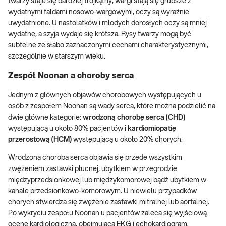
twarzy staje się bardziej trójkątny, wargi stają się grubsze z
wydatnymi fałdami nosowo-wargowymi, oczy są wyraźnie
uwydatnione. U nastolatków i młodych dorosłych oczy są mniej
wydatne, a szyja wydaje się krótsza. Rysy twarzy mogą być
subtelne ze słabo zaznaczonymi cechami charakterystycznymi,
szczególnie w starszym wieku.
Zespół Noonan a choroby serca
Jednym z głównych objawów chorobowych występujących u
osób z zespołem Noonan są wady serca, które można podzielić na
dwie główne kategorie:
wrodzoną chorobę serca (CHD)
występującą u około 80% pacjentów i
kardiomiopatię
przerostową (HCM)
występującą u około 20% chorych.
Wrodzona choroba serca objawia się przede wszystkim
zwężeniem zastawki płucnej, ubytkiem w przegrodzie
międzyprzedsionkowej lub międzykomorowej bądź ubytkiem w
kanale przedsionkowo-komorowym. U niewielu przypadków
chorych stwierdza się zwężenie zastawki mitralnej lub aortalnej.
Po wykryciu zespołu Noonan u pacjentów zaleca się wyjściową
ocenę kardiologiczną, obejmującą EKG i echokardiogram.