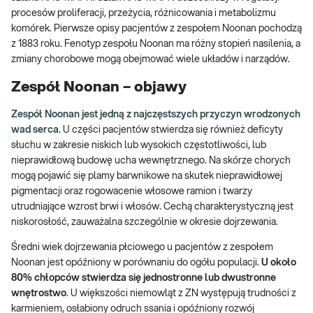
procesów proliferacji, przeżycia, różnicowania i metabolizmu
komórek. Pierwsze opisy pacjentów z zespołem Noonan pochodzą
z 1883 roku. Fenotyp zespołu Noonan ma różny stopień nasilenia, a
zmiany chorobowe mogą obejmować wiele układów i narządów.
Zespół Noonan – objawy
Zespół Noonan jest jedną z najczęstszych przyczyn wrodzonych
wad serca
. U części pacjentów stwierdza się również deficyty
słuchu w zakresie niskich lub wysokich częstotliwości, lub
nieprawidłową budowę ucha wewnętrznego. Na skórze chorych
mogą pojawić się plamy barwnikowe na skutek nieprawidłowej
pigmentacji oraz rogowacenie włosowe ramion i twarzy
utrudniające wzrost brwi i włosów. Cechą charakterystyczną jest
niskorosłość, zauważalna szczególnie w okresie dojrzewania.
Średni wiek dojrzewania płciowego u pacjentów z zespołem
Noonan jest opóźniony w porównaniu do ogółu populacji.
U około
80% chłopców stwierdza się jednostronne lub dwustronne
wnętrostwo
. U większości niemowląt z ZN występują trudności z
karmieniem, osłabiony odruch ssania i opóźniony rozwój