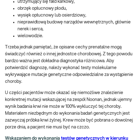
utrzymujący się fałd karkowy,
obrzęk opłucnowy płodu,
wysięk opłucnowy lub osierdziowy,
nieprawidłową budowę narządów wewnętrznych, głównie
nerek i serca,
wielowodzie.
Trzeba jednak pamiętać, że opisane cechy prenatalne mogą
świadczyć również o innej jednostce chorobowej. Z tego powodu
bardzo ważna jest dokładna diagnostyka różnicowa. Aby
potwierdzić diagnozę, należy wykonać testy molekularne
wykrywające mutacje genetyczne odpowiedzialne za wystąpienie
choroby.
U części pacjentów może okazać się niemożliwe znalezienie
konkretnej mutacji wskazującej na zespół Noonan, jednak ujemny
wynik badania krwi nie może w 100% wykluczyć tej choroby.
Materiałem niezbędnym do wykonania badań genetycznych jest
zazwyczaj próbka krwi żylnej. Krew może być pobrana o dowolnej
porze dnia, a pacjent nie musi być na czczo.
Wskazaniem do wykonania
testów genetycznych w kierunku