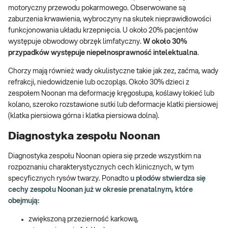
motoryczny przewodu pokarmowego. Obserwowane są
zaburzenia krwawienia, wybroczyny na skutek nieprawidłowości
funkcjonowania układu krzepnięcia. U około 20% pacjentów
występuje obwodowy obrzęk limfatyczny.
W około 30%
przypadków występuje niepełnosprawność intelektualna
.
Chorzy mają również wady okulistyczne takie jak zez, zaćma, wady
refrakcji, niedowidzenie lub oczopląs. Około 30% dzieci z
zespołem Noonan ma deformację kręgosłupa, koślawy łokieć lub
kolano, szeroko rozstawione sutki lub deformacje klatki piersiowej
(klatka piersiowa górna i klatka piersiowa dolna).
Diagnostyka zespołu Noonan
Diagnostyka zespołu Noonan opiera się przede wszystkim na
rozpoznaniu charakterystycznych cech klinicznych, w tym
specyficznych rysów twarzy. Ponadto
u płodów stwierdza się
cechy zespołu Noonan już w okresie prenatalnym, które
obejmują:
zwiększoną przezierność karkową,