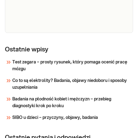
RASopatie, w tym zespół Noonan. Analiza
sekwencji kodującej 19 genów, met. NGS
Sprawdź
Zespół Noonan (gen PTPN11 - eksony 3, 8, 9, 13)
Ostatnie wpisy
Sprawdź
Test zegara – prosty rysunek, który pomaga ocenić pracę
mózgu
Co to są elektrolity? Badania, objawy niedoboru i sposoby
uzupełniania
Badania na płodność kobiet i mężczyzn – przebieg
diagnostyki krok po kroku
SIBO u dzieci – przyczyny, objawy, badania
Ostatnie pytania i odpowiedzi