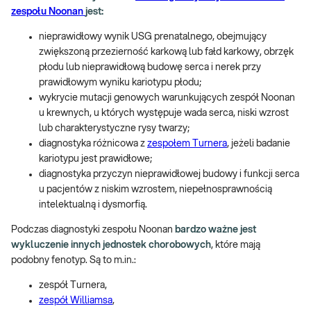
zespołu Noonan
jest:
nieprawidłowy wynik USG prenatalnego, obejmujący
zwiększoną przezierność karkową lub fałd karkowy, obrzęk
płodu lub nieprawidłową budowę serca i nerek przy
prawidłowym wyniku kariotypu płodu;
wykrycie mutacji genowych warunkujących zespół Noonan
u krewnych, u których występuje wada serca, niski wzrost
lub charakterystyczne rysy twarzy;
diagnostyka różnicowa z
zespołem Turnera
, jeżeli badanie
kariotypu jest prawidłowe;
diagnostyka przyczyn nieprawidłowej budowy i funkcji serca
u pacjentów z niskim wzrostem, niepełnosprawnością
intelektualną i dysmorfią.
Podczas diagnostyki zespołu Noonan
bardzo ważne jest
wykluczenie innych jednostek chorobowych
, które mają
podobny fenotyp. Są to m.in.:
zespół Turnera,
zespół Williamsa
,