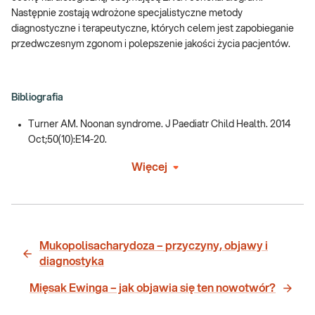
Następnie zostają wdrożone specjalistyczne metody
diagnostyczne i terapeutyczne, których celem jest zapobieganie
przedwczesnym zgonom i polepszenie jakości życia pacjentów.
Bibliografia
Turner AM. Noonan syndrome. J Paediatr Child Health. 2014
Oct;50(10):E14-20.
Więcej
Mukopolisacharydoza – przyczyny, objawy i
diagnostyka
Mięsak Ewinga – jak objawia się ten nowotwór?