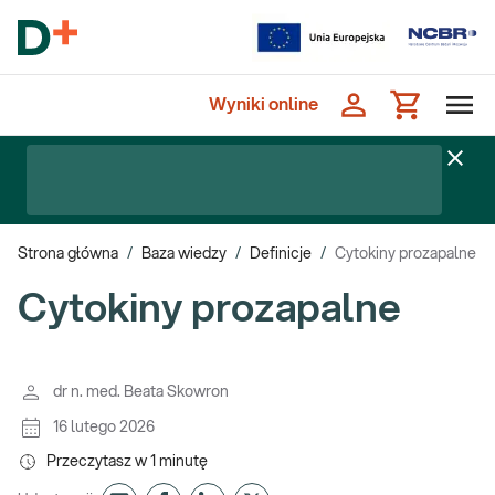
Wyniki online
Strona główna
/
Baza wiedzy
/
Definicje
/
Cytokiny prozapalne
Cytokiny prozapalne
dr n. med. Beata Skowron
16 lutego 2026
Przeczytasz w
1
minutę