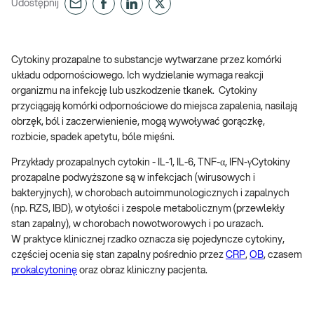
Udostępnij
Cytokiny prozapalne to substancje wytwarzane przez komórki
układu odpornościowego. Ich wydzielanie wymaga reakcji
organizmu na infekcję lub uszkodzenie tkanek. Cytokiny
przyciągają komórki odpornościowe do miejsca zapalenia, nasilają
obrzęk, ból i zaczerwienienie, mogą wywoływać gorączkę,
rozbicie, spadek apetytu, bóle mięśni.
Przykłady prozapalnych cytokin - IL-1, IL-6, TNF-α, IFN-γCytokiny
prozapalne podwyższone są w infekcjach (wirusowych i
bakteryjnych), w chorobach autoimmunologicznych i zapalnych
(np. RZS, IBD), w otyłości i zespole metabolicznym (przewlekły
stan zapalny), w chorobach nowotworowych i po urazach.
W praktyce klinicznej rzadko oznacza się pojedyncze cytokiny,
częściej ocenia się stan zapalny pośrednio przez
CRP
,
OB
, czasem
prokalcytoninę
oraz obraz kliniczny pacjenta.