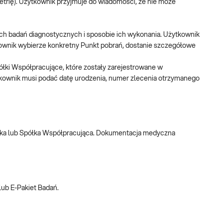
etrię). Użytkownik przyjmuje do wiadomości, że nie może
ch badań diagnostycznych i sposobie ich wykonania. Użytkownik
tkownik wybierze konkretny Punkt pobrań, dostanie szczegółowe
łki Współpracujące, które zostały zarejestrowane w
ytkownik musi podać datę urodzenia, numer zlecenia otrzymanego
yka lub Spółka Współpracująca. Dokumentacja medyczna
ub E-Pakiet Badań.