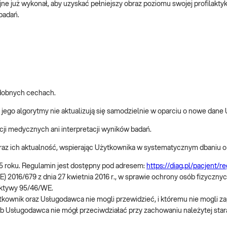
ne już wykonał, aby uzyskać pełniejszy obraz poziomu swojej profilaktyk
badań.
odobnych cechach.
jego algorytmy nie aktualizują się samodzielnie w oparciu o nowe dane 
cji medycznych ani interpretacji wyników badań.
raz ich aktualność, wspierając Użytkownika w systematycznym dbaniu o
5 roku. Regulamin jest dostępny pod adresem:
https://diag.pl/pacjent/re
E) 2016/679 z dnia 27 kwietnia 2016 r., w sprawie ochrony osób fizycz
ektywy 95/46/WE.
ownik oraz Usługodawca nie mogli przewidzieć, i któremu nie mogli zapo
lub Usługodawca nie mógł przeciwdziałać przy zachowaniu należytej sta