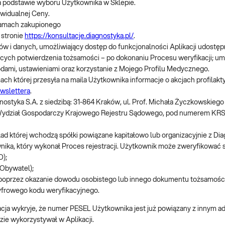
a podstawie wyboru Użytkownika w Sklepie.
ywidualnej Ceny.
amach zakupionego
 stronie
https://konsultacje.diagnostyka.pl/
.
w i danych, umożliwiający dostęp do funkcjonalności Aplikacji udostę
ących potwierdzenia tożsamości – po dokonaniu Procesu weryfikacji; um
odami, ustawieniami oraz korzystanie z Mojego Profilu Medycznego.
ach której przesyła na maila Użytkownika informacje o akcjach profilak
wslettera
.
nostyka S.A. z siedzibą: 31-864 Kraków, ul. Prof. Michała Życzkowskieg
Wydział Gospodarczy Krajowego Rejestru Sądowego, pod numerem KRS: 
ad której wchodzą spółki powiązane kapitałowo lub organizacyjnie z Dia
ika, który wykonał Proces rejestracji. Użytkownik może zweryfikować s
D);
mObywatel);
poprzez okazanie dowodu osobistego lub innego dokumentu tożsamości 
cyfrowego kodu weryfikacyjnego.
acja wykryje, że numer PESEL Użytkownika jest już powiązany z innym 
zie wykorzystywał w Aplikacji.