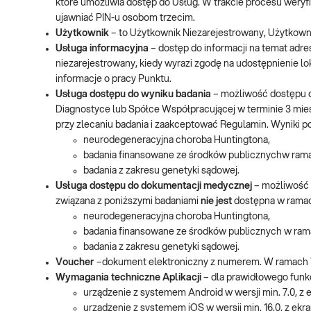
które umożliwia dostęp do Usług. W trakcie procesu weryfi
ujawniać PIN-u osobom trzecim.
Użytkownik
– to Użytkownik Niezarejestrowany, Użytkown
Usługa informacyjna
– dostęp do informacji na temat adr
niezarejestrowany, kiedy wyrazi zgodę na udostępnienie l
informacje o pracy Punktu.
Usługa dostępu do wyniku badania
– możliwość dostępu d
Diagnostyce lub Spółce Współpracującej w terminie 3 mies
przy zlecaniu badania i zaakceptować Regulamin. Wyniki 
neurodegeneracyjna choroba Huntingtona,
badania finansowane ze środków publicznychw rama
badania z zakresu genetyki sądowej.
Usługa dostępu do dokumentacji medycznej
– możliwość
związana z poniższymi badaniami
nie jest
dostępna w ramach
neurodegeneracyjna choroba Huntingtona,
badania finansowane ze środków publicznych w ram
badania z zakresu genetyki sądowej.
Voucher
–dokument elektroniczny z numerem. W ramach V
Wymagania techniczne Aplikacji
– dla prawidłowego funkc
urządzenie z systemem Android w wersji min. 7.0, z 
urządzenie z systemem iOS w wersji min. 16.0, z ekra