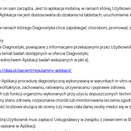
n sam zarządza. Jest to aplikacja mobilna, w ramach której, Użytkowni
Aplikacja nie jest dostosowana do działania na tabletach; uruchomienie
, w ramach którego Diagnostyka chce zapobiegać chorobom, promować z
ry:
ie Diagnostyki, powiązane z informacjami przekazanymi przez Użytkowni
a temat badań dostępnych w ofercie Diagnostyki;
rednictwem Aplikacji badań wskazanych w pkt a).
s://diag.pl/pacjent/regulaminy-aplikacji/
Aplikacji procedurę diagnostyczną wykonywaną w warunkach in vitro w
rofilaktyce, zachowaniu, ratowaniu, przywracaniu i poprawie zdrowia.
h lub funkcji organizmu wykonanych przy użyciu dopuszczonych techni
ny stanu zdrowia, rozpoznania chorób lub monitorowania leczenia zgodn
tość liczbowa służąca do oceny czy masa ciała danej osoby mieści się w
którą Użytkownik musi zapłacić Usługodawcy w związku z zawarciem w 
opisane w Aplikacji.