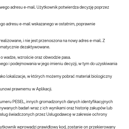
owego adresu e‑mail. Użytkownik potwierdza decyzję poprzez
o adresu e‑mail wskazanego w ostatnim, poprawnie
ealizowane, i nie jest przenoszona na nowy adres e‑mail. Z
utomatycznie dezaktywowane.
o wadze, wzroście oraz obwodzie pasa.
ego i podejmowania w jego imieniu decyzji, w tym do uzyskiwania
ako lokalizacje, w których możemy pobrać materiał biologiczny
ekunowi prawnemu w Aplikacji.
numeru PESEL, innych gromadzonych danych identyfikacyjnych
onywanych badań wraz z ich wynikami oraz historię zakupów lub
 usług świadczonych przez Usługodawcę w zakresie ochrony
Użytkownik wprowadzi prawidłowy kod, zostanie on przekierowany