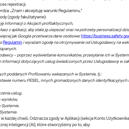
es rejestracji:
rdza: „Znam i akceptuję warunki Regulaminu.”
ody (zgody fakultatywne):
ę informacji o Akcjach profilaktycznych,
sz z aplikacji, aby stale ją ulepszać oraz na potrzeby personalizacji 
ę więcej jak Google przetwarza dane osobowe:
https://business.safety.go
go
Regulamin
i wyrażam zgodę na otrzymywanie od Usługodawcy na wskaz
wiązanych.
awcy – poprzez wyświetlanie komunikatów, przesyłanie ich w Systemie
h informacji dotyczących usług świadczonych przez Usługodawcę w zakr
ych poddanych Profilowaniu wskazanych w Systemie, tj.:
odstawie numeru PESEL, innych gromadzonych danych identyfikacyjnych 
zenia usług,
h wyników,
w Systemie.
Systemie.
 w każdej chwili. Odznacza zgody w Aplikacji (sekcja Konto Użytkownik
ej inteligencji (AI), które stworzyliśmy po to, aby: