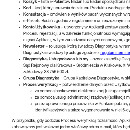
Koszyk
– lista E-Pakietów Badań lub Badań sporządzona n
Kod
– kod, który uprawnia do zakupu Produktu według ind
Konsultacja
– omówienie wyników badań wykonanych w r
e-Pakietu Badań zgodnie z regulaminem umieszczonym na
Konto Użytkownika
– utworzony w Aplikacji zestaw zasobó
Procesu rejestracji, a w zakresie funkcjonalności wymagaj
części Aplikacji, w tym zarządzania danymi osobowymi, zg
Newsletter
– to usługa, którą świadczy Diagnostyka, w ram
Diagnostyka świadczy tę usługę zgodnie z
regulaminem ne
Diagnostyka, Usługodawca lub my
– oznacza spółkę Diag
Sąd Rejonowy dla Krakowa – Śródmieścia w Krakowie, XI 
zakładowy: 33 756 500 zł.
Grupa Diagnostyka –
Grupa Kapitałowa Diagnostyka, w skł
Proces weryfikacji
– potwierdzenie danych przez Użytkown
za pomocą bankowości elektronicznej (usługa mojeI
za pomocą usługi administracji rządowej (aplikacja 
przez uprawnionego pracownika w Punkcie pobrań, 
identyfikacyjnych a także wygenerowanie w niej 6‑
W przypadku, gdy podczas Procesu weryfikacji tożsamości Aplik
zobowiązany jest wskazać jeden właściwy adres e‑mail, który będ