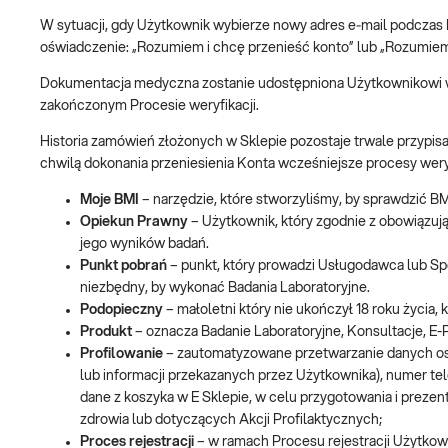
W sytuacji, gdy Użytkownik wybierze nowy adres e‑mail podczas 
oświadczenie: „Rozumiem i chcę przenieść konto” lub „Rozumiem
Dokumentacja medyczna zostanie udostępniona Użytkownikowi 
zakończonym Procesie weryfikacji.
Historia zamówień złożonych w Sklepie pozostaje trwale przypisan
chwilą dokonania przeniesienia Konta wcześniejsze procesy wer
Moje BMI
– narzędzie, które stworzyliśmy, by sprawdzić
Opiekun Prawny
– Użytkownik, który zgodnie z obowiązuj
jego wyników badań.
Punkt pobrań
– punkt, który prowadzi Usługodawca lub Sp
niezbędny, by wykonać Badania Laboratoryjne.
Podopieczny
– małoletni który nie ukończył 18 roku życi
Produkt
– oznacza Badanie Laboratoryjne, Konsultacje, E-
Profilowanie
– zautomatyzowane przetwarzanie danych os
lub informacji przekazanych przez Użytkownika), numer tel
dane z koszyka w E Sklepie, w celu przygotowania i prez
zdrowia lub dotyczących Akcji Profilaktycznych;
Proces rejestracji
– w ramach Procesu rejestracji Użytkow