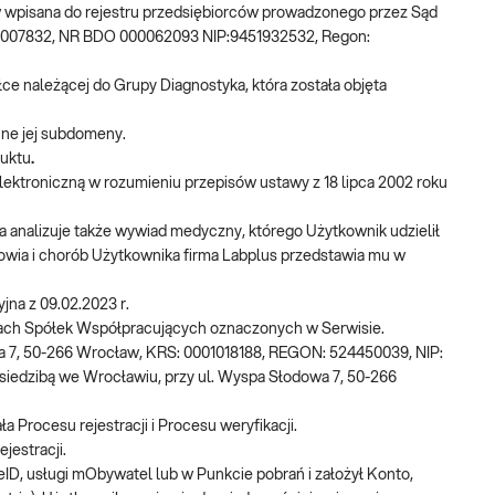
w wpisana do rejestru przedsiębiorców prowadzonego przez Sąd
0007832, NR BDO 000062093 NIP:9451932532, Regon:
ce należącej do Grupy Diagnostyka, która została objęta
nne jej subdomeny.
duktu
.
lektroniczną w rozumieniu przepisów ustawy z 18 lipca 2002 roku
a analizuje także wywiad medyczny, którego Użytkownik udzielił
owia i chorób Użytkownika firma Labplus przedstawia mu w
na z 09.02.2023 r.
riach Spółek Współpracujących oznaczonych w Serwisie.
wa 7, 50-266 Wrocław, KRS: 0001018188, REGON: 524450039, NIP:
siedzibą we Wrocławiu, przy ul. Wyspa Słodowa 7, 50-266
a Procesu rejestracji i Procesu weryfikacji.
jestracji.
ID, usługi mObywatel lub w Punkcie pobrań i założył Konto,