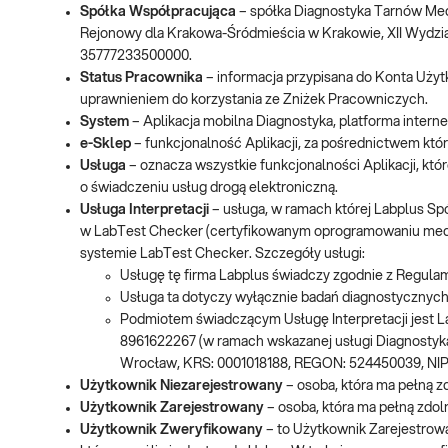
Spółka Współpracująca
– spółka Diagnostyka Tarnów Med
Rejonowy dla Krakowa-Śródmieścia w Krakowie, XII Wyd
35777233500000.
Status Pracownika
– informacja przypisana do Konta Użytk
uprawnieniem do korzystania ze Zniżek Pracowniczych.
System
– Aplikacja mobilna Diagnostyka, platforma intern
e-Sklep
– funkcjonalność Aplikacji, za pośrednictwem k
Usługa
– oznacza wszystkie funkcjonalności Aplikacji, kt
o świadczeniu usług drogą elektroniczną.
Usługa Interpretacji
– usługa, w ramach której Labplus Sp
w LabTest Checker (certyfikowanym oprogramowaniu medycz
systemie LabTest Checker. Szczegóły usługi:
Usługę tę firma Labplus świadczy zgodnie z Regulam
Usługa ta dotyczy wyłącznie badań diagnostycznych
Podmiotem świadczącym Usługę Interpretacji jest L
8961622267 (w ramach wskazanej usługi Diagnostyka
Wrocław, KRS: 0001018188, REGON: 524450039, NIP
Użytkownik Niezarejestrowany
– osoba, która ma pełną z
Użytkownik Zarejestrowany
– osoba, która ma pełną zdol
Użytkownik Zweryfikowany
– to Użytkownik Zarejestrow