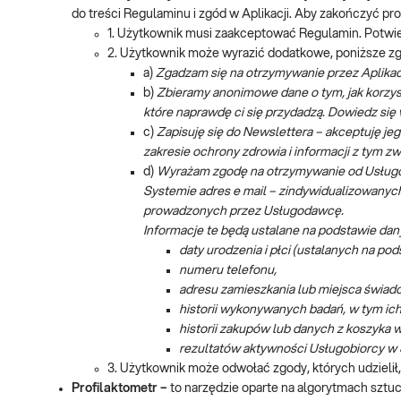
do treści Regulaminu i zgód w Aplikacji. Aby zakończyć proc
1. Użytkownik musi zaakceptować Regulamin. Potwie
2. Użytkownik może wyrazić dodatkowe, poniższe zg
a)
Zgadzam się na otrzymywanie przez Aplikacj
b)
Zbieramy anonimowe dane o tym, jak korzysta
które naprawdę ci się przydadzą. Dowiedz si
c)
Zapisuję się do Newslettera – akceptuję je
zakresie ochrony zdrowia i informacji z tym z
d)
Wyrażam zgodę na otrzymywanie od Usługod
Systemie adres e mail – zindywidualizowanyc
prowadzonych przez Usługodawcę.
Informacje te będą ustalane na podstawie dan
daty urodzenia i płci (ustalanych na p
numeru telefonu,
adresu zamieszkania lub miejsca świadc
historii wykonywanych badań, w tym ic
historii zakupów lub danych z koszyka 
rezultatów aktywności Usługobiorcy w 
3. Użytkownik może odwołać zgody, których udzielił,
Profilaktometr –
to narzędzie oparte na algorytmach sztuczn