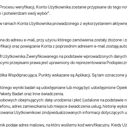
Procesu weryfikacji, Konto Użytkownika zostanie przypisane do tego n
 i potwierdzam swój wybór”.
w ramach Konta Użytkownika prowadzonego z wykorzystaniem aktywneg
a do adresu e‑mail, przy użyciu którego zamówienia zostały złożone i zr
yfikacji oraz powiązanie Konta z poprzednim adresem e‑mail zostają a
 BMI Użytkownika Zweryfikowanego na podstawie wprowadzonych danych 
ącymi przepisami prawa jest uprawniony do reprezentowania Podopieczn
ółka Współpracująca. Punkty wskazane są Aplikacji. Są tam oznaczone j
a, którego wyniki badań są udostępniane lub mogą być udostępnione Opi
Pakiety Badań oraz Inne świadczenia.
obowych obejmujących: datę urodzenia i płeć (ustalone na podstawie 
efonu, adres zamieszkania lub miejsce świadczenia usług, historię wyk
entowania Użytkownikowi zindywidualizowanych informacji dotyczących
nik podaje adres mailowy, na który wyślemy kod weryfikacyjny. Kiedy 