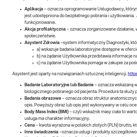
Aplikacja
– oznacza oprogramowanie Usługodawcy, którym o
jest udostępniona do bezpłatnego pobrania i użytkowania. 
funkcjonowanie.
Akcja profilaktyczna
– oznacza zorganizowane działanie
społeczeństwie.
Asystent Zdrowia
–system informatyczny Diagnostyki, któ
a) wskazuje badania laboratoryjne dostępne w oferc
b) na żądanie Użytkownika przedstawia informacje n
c) na żądanie Użytkownika pomaga w zakupie za poś
Asystent jest oparty na rozwiązaniach sztucznej inteligencji.
http
Badanie Laboratoryjne lub Badanie
– oznacza wskazaną w 
biologicznego pobranego od pacjenta. Procedura ta służy p
Badania obrazowe
– oznacza obraz struktur anatomicznyc
opis. Powyższy obraz lub opis jest wykonywany w celu oce
Body Mass Index (BMI)
– czyli wskaźnik masy ciała to war
usługa ma charakter informacyjny.
Cena
– kwota wyrażona w polskich złotych (PLN) brutto, 
Inne świadczenia
–oznacza usługi i produkty szczegółowo 