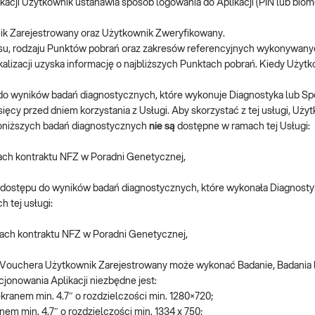
kacji Użytkownik ustanawia sposób logowania do Aplikacji (PIN lub biom
ik Zarejestrowany oraz Użytkownik Zweryfikowany.
esu, rodzaju Punktów pobrań oraz zakresów referencyjnych wykonywany
okalizacji uzyska informację o najbliższych Punktach pobrań. Kiedy Uży
o wyników badań diagnostycznych, które wykonuje Diagnostyka lub Spó
ięcy przed dniem korzystania z Usługi. Aby skorzystać z tej usługi, Uż
poniższych badań diagnostycznych
nie są
dostępne w ramach tej Usługi:
ch kontraktu NFZ w Poradni Genetycznej,
 dostępu do wyników badań diagnostycznych, które wykonała Diagnost
 tej usługi:
ach kontraktu NFZ w Poradni Genetycznej,
ouchera Użytkownik Zarejestrowany może wykonać Badanie, Badania l
jonowania Aplikacji niezbędne jest:
ekranem min. 4.7″ o rozdzielczości min. 1280×720;
nem min. 4.7″ o rozdzielczości min. 1334 x 750;