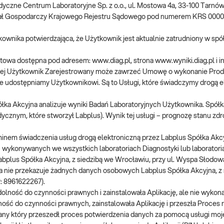
yczne Centrum Laboratoryjne Sp. z o.o., ul. Mostowa 4a, 33-100 Tarnó
ział Gospodarczy Krajowego Rejestru Sądowego pod numerem KRS 000
ownika potwierdzająca, że Użytkownik jest aktualnie zatrudniony w spół
etowa dostępna pod adresem: www.diag.pl, strona www.wyniki.diag.pl i i
tórej Użytkownik Zarejestrowany może zawrzeć Umowę o wykonanie Pro
óre udostępniamy Użytkownikowi. Są to Usługi, które świadczymy drogą e
ółka Akcyjna analizuje wyniki Badań Laboratoryjnych Użytkownika. Spółk
nym, które stworzył Labplus). Wynik tej usługi – prognozę stanu zdr
inem świadczenia usług drogą elektroniczną przez Labplus Spółka Akcyj
 wykonywanych we wszystkich laboratoriach Diagnostyki lub laborato
abplus Spółka Akcyjna, z siedzibą we Wrocławiu, przy ul. Wyspa Słodo
 nie przekazuje żadnych danych osobowych Labplus Spółka Akcyjna, z 
: 8961622267).
dolność do czynności prawnych i zainstalowała Aplikację, ale nie wykonał
ność do czynności prawnych, zainstalowała Aplikację i przeszła Proces re
any który przeszedł proces potwierdzenia danych za pomocą usługi moje