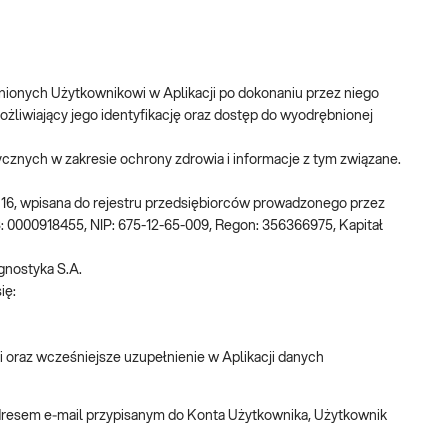
pnionych Użytkownikowi w Aplikacji po dokonaniu przez niego
ożliwiający jego identyfikację oraz dostęp do wyodrębnionej
tycznych w zakresie ochrony zdrowia i informacje z tym związane.
o 16, wpisana do rejestru przedsiębiorców prowadzonego przez
0000918455, NIP: 675-12-65-009, Regon: 356366975, Kapitał
gnostyka S.A.
ię:
oraz wcześniejsze uzupełnienie w Aplikacji danych
adresem e‑mail przypisanym do Konta Użytkownika, Użytkownik