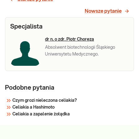
(75g, 2 pkt:
Doustny test tolerancji glukozy -
dwupunktowe badanie poziomu glukozy po
Nowsze pytanie
0, 2 h)
obciążeniu 75 gramami, w próbkach pobranych
(Krzywa
w czasie 0 i 2 godziny po podaniu glukozy.
Specjalista
cukrowa)
dr n. o zdr. Piotr Choręza
Sprawdź
Absolwent biotechnologii Śląskiego
Uniwersytetu Medycznego.
Podobne pytania
Czym grozi nieleczona celiakia?
Celiakia a Hashimoto
Celiakia a zapalenie żołądka