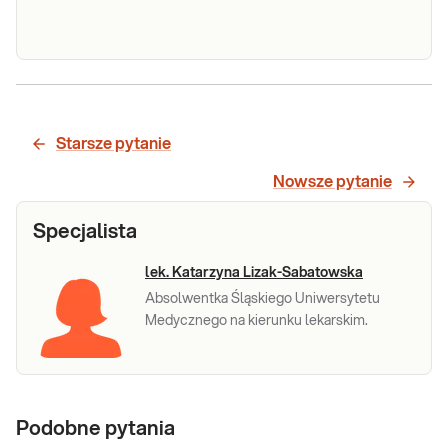
SHBG
Oznaczenie stężenia białka wiążącego
hormony płciowe - SHBG. Przydatne w
diagnostyce zburzeń hormonalnych u
Starsze pytanie
kobiet i mężczyzn.
Sprawdź
Nowsze pytanie
Specjalista
lek. Katarzyna Lizak-Sabatowska
Absolwentka Śląskiego Uniwersytetu
Medycznego na kierunku lekarskim.
Podobne pytania