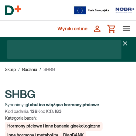
Wyniki online
Sklep
/
Badania
/
SHBG
SHBG
Synonimy:
globulina wiążąca hormony płciowe
Kod badania:
126
Kod ICD:
I83
Kategoria badań:
Hormony płciowe i inne badania ginekologiczne
Inne hormony i metabolity
DiagBANK