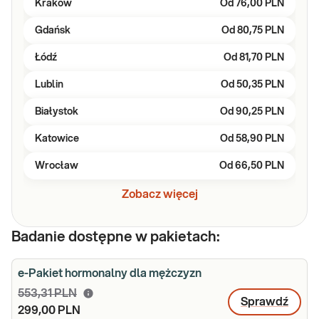
Kraków
Od
76,00 PLN
Gdańsk
Od
80,75 PLN
Łódź
Od
81,70 PLN
Lublin
Od
50,35 PLN
Białystok
Od
90,25 PLN
Katowice
Od
58,90 PLN
Wrocław
Od
66,50 PLN
Zobacz więcej
Badanie dostępne w pakietach:
e-Pakiet hormonalny dla mężczyzn
553,31 PLN
Sprawdź
299,00 PLN