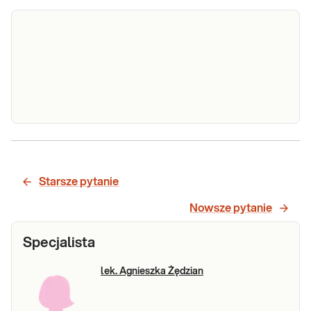
Witamina C
Witamina C (Kwas askorbinowy). Pomiar
(Kwas
stężenia witamin C w osoczy krwi. Badanie
przydatne głównie w monitorowaniu
askorbinowy)
Starsze pytanie
stężenia witaminy C w trakcie
suplementacji.
Nowsze pytanie
Sprawdź
Specjalista
lek. Agnieszka Żędzian